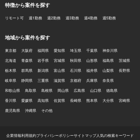
特徴から案件を探す
使用し、インフラはAWSおよびTerraformを活用していま
す。CI/CDにはGitHub Actionsを用い、監視はDatadogを利
リモート可
用しています。AI関連ではOpenAI APIやAnthropic APIなど
週1勤務
週2勤務
週3勤務
週4勤務
週5勤務
を活用しています。
地域から案件を探す
東京都
大阪府
福岡県
愛知県
埼玉県
千葉県
神奈川県
北海道
青森県
岩手県
宮城県
秋田県
山形県
福島県
茨城県
栃木県
群馬県
新潟県
富山県
石川県
福井県
山梨県
長野県
岐阜県
静岡県
三重県
滋賀県
京都府
兵庫県
奈良県
和歌山県
鳥取県
島根県
岡山県
広島県
山口県
徳島県
香川県
愛媛県
高知県
佐賀県
長崎県
熊本県
大分県
宮崎県
鹿児島県
沖縄県
その他
企業情報
利用規約
プライバシーポリシー
サイトマップ
人気の検索キーワード