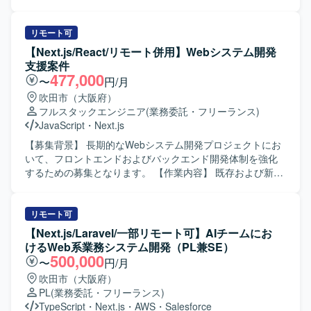
り組める方にマッチする業務です。 【ポジションの魅力】
けシステムにおいて、要件定義、アーキテクチャ設計、見
動画配信領域におけるフロントエンド開発を通じて、SPAや
積もり作成から、フロントエンド・バックエンドの実装、
SSRなどのモダンなWeb技術を実践的に習得・強化してい
インフラ構築、運用フェーズの改善まで一気通貫で担当い
リモート可
ただけます。 新規立ち上げから既存サービス拡大まで幅広
ただきます。 フロントエンドからインフラまでシステム全
【Next.js/React/リモート併用】Webシステム開発
いフェーズに関わることで、設計から運用まで一連の経験
体を俯瞰し、技術選定の判断や技術的負債の解消、顧客へ
支援案件
を積むことができます。 技術担当として顧客と直接コミュ
の技術提案などを主導していただきます。 【求める人物
477,000
〜
円/月
ニケーションを取る機会もあり、技術力とビジネス理解の
像】 システム全体を俯瞰しながら、フロントエンドからバ
吹田市（大阪府）
双方を高められる環境です。 【開発環境】 MacBook Proが
ックエンド、インフラまで一貫して主体的に関わることが
フルスタックエンジニア
(業務委託・フリーランス)
支給される環境で開発を行います。 JavaScript、React、
できる方を求めております。 顧客とのコミュニケーション
JavaScript
・
Next.js
TypeScript、Node.js、Expressを中心に、一部AWSを利用
を通じて技術提案を行い、技術的負債の解消や継続的な改
したサーバレスアーキテクチャなどを用いて開発を進めて
善をリードしていただける方が望ましいです。 【ポジショ
【募集背景】 長期的なWebシステム開発プロジェクトにお
まいります。
ンの魅力】 フロントエンドからインフラまで幅広い技術領
いて、フロントエンドおよびバックエンド開発体制を強化
域に関わりながら、アーキテクトとして技術選定やシステ
するための募集となります。 【作業内容】 既存および新規
ム全体設計を主導できるポジションです。 複数のクラウド
Webシステムのフロントエンド開発をNext.js/Reactを用い
サービスやモダンなフロントエンド技術を活用しつつ、運
てご担当いただきます。バックエンドについてはPHPを用
用改善まで含めた一気通貫の経験を積むことができます。
いたWebアプリケーション開発を行っていただき、API連携
リモート可
【開発環境】 フロントエンドはReactやVue.js等を用い、バ
や画面とのデータ連携も実装いただきます。Gitを用いたチ
【Next.js/Laravel/一部リモート可】AIチームにお
ックエンドではAPI設計・実装を行います。 インフラおよび
ーム開発プロセスに参加し、コードレビューやブランチ運
けるWeb系業務システム開発（PL兼SE）
基盤にはAWS、GCP、Azureのいずれかを利用し、
用ルールに沿った開発を行います。Dockerを利用した開発
500,000
〜
円/月
TerraformやCDKなどのIaCを活用した構成管理を行いま
環境の構築やコンテナベースでの動作確認も実施いただき
吹田市（大阪府）
す。 また、CMSの導入や外部API・サービスとの連携も行
ます。仕様駆動開発やAI駆動開発の考え方を取り入れなが
PL
(業務委託・フリーランス)
っております。
ら、AI活用を意識した設計・実装にも携わっていただきま
TypeScript
・
Next.js
・
AWS
・
Salesforce