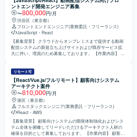
【JavaScript/React】動画配信システム向けフロ
ントエンド開発エンジニア募集
800,000
〜
円/月
渋谷区（東京都）
フロントエンドエンジニア
(業務委託・フリーランス)
JavaScript
・
React
【募集背景】 クラウドからオンプレミスまで提供する動画
配信システムの新規立ち上げサイトおよび既存サービス拡
大に伴い、増員のため募集しております。 【作業内容】 動
画配信システムに必要なフロントサイトのお客様向けカス
タマイズ開発をご担当いただきます。
HTML/CSS/JavaScript/Node.js/Reactを用いたSPAおよび
リモート可
SSRのWebサイト開発を行います。 詳細設計、製造、単体
【React/Vue.js/フルリモート】顧客向けシステム
テスト、プロジェクトによっては保守・運用までをご対応
アーキテクト案件
いただきます。 スキルやプロジェクト状況に応じて、基本
810,000
〜
円/月
設計や技術担当としての顧客ミーティング同席なども想定
港区（東京都）
しております。 【求める人物像】 品質への配慮と開発スピ
フルスタックエンジニア
(業務委託・フリーランス)
ードのバランスを意識して取り組める方を求めておりま
React
・
AWS
す。 コミュニケーションを大切にし、課題に対して柔軟に
対応できる方を歓迎いたします。 プロジェクトの一員とし
【募集背景】 顧客向けシステムの開発体制強化およびシス
て主体性と責任感を持ち、業務を推進していただける方を
テム全体を俯瞰してリードいただけるアーキテクト人材の
想定しております。 新しい技術の習得や活用に前向きに取
確保を目的として募集しております。 【作業内容】 顧客向