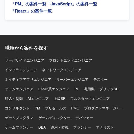
「PM」の案件一覧
「JavaScript」の案件一覧
技術なども用いながら、AI関連のAPIやサービスと連携した
業内容】 AI音声プロダクトにおけるフロントエンドおよび
機能開発を行っております。
バックエンドの設計・開発・運用を行っていただきます。
「React」の案件一覧
TypeScriptを中心としたWebアプリケーションの機能開発
や、通話中支援、通話後処理、ナレッジ活用に関する機能
の設計・実装を担当していただきます。顧客環境で発生す
る不具合や技術課題の調査、原因分析、恒久的な改善に取
り組んでいただきます。また、プロダクトの成長や顧客価
値を踏まえた技術課題と開発優先順位の整理、プロダクト
職種から案件を探す
マネージャーやプロジェクトマネージャーとの要件整理・
仕様検討、アーキテクチャ設計や技術選定、リファクタリ
サーバサイドエンジニア
フロントエンドエンジニア
ング方針の策定を行っていただきます。さらに、コードレ
インフラエンジニア
ビューや設計レビューによる開発品質の向上、開発プロセ
ネットワークエンジニア
スやチーム内の役割分担、情報共有方法の改善、チームメ
ネイティブアプリエンジニア
サーバーエンジニア
テスター
ンバーへの技術的な支援やナレッジ共有を通じてチーム開
発をリードしていただきます。 【求める人物像】 マネジメ
ゲームエンジニア
LAMP系エンジニア
PL
汎用機
ブリッジSE
ントだけではなく自ら設計・実装を行いながらチームをリ
組込・制御
AIエンジニア
上級SE
フルスタックエンジニア
ードできる方を求めています。フロントエンドとバックエ
ンドの領域を限定せず、プロダクト全体の課題に向き合え
コンサルタント
PM
プリセールス
PMO
プロダクトマネージャー
る方が望ましいです。技術的な理想だけでなく、顧客価値
ゲームプログラマ
や事業上の優先順位を踏まえて判断できる方、不具合や個
ゲームディレクター
デバッカー
別要望への対応をプロダクトの改善につなげられる方を歓
ゲームプランナー
DBA
運用・監視
プランナー
アナリスト
迎します。曖昧な状況でも自ら課題を整理し、必要な関係