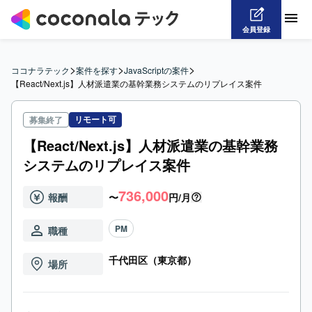
会員登録
>
>
>
ココナラテック
案件を探す
JavaScriptの案件
【React/Next.js】人材派遣業の基幹業務システムのリプレイス案件
リモート可
募集終了
【React/Next.js】人材派遣業の基幹業務
システムのリプレイス案件
736,000
報酬
〜
円/月
PM
職種
千代田区（東京都）
場所