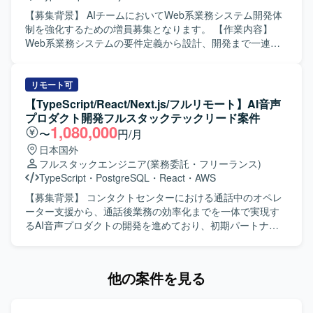
す。 【求める人物像】 フロントエンドとバックエンドの両
面で主体的に開発を進められる方を求めています。チーム
【募集背景】 AIチームにおいてWeb系業務システム開発体
メンバーとのコミュニケーションを大切にしながら、Gitを
制を強化するための増員募集となります。 【作業内容】
前提とした開発フローに順応できる方を歓迎いたします。
Web系業務システムの要件定義から設計、開発まで一連の
新しい技術やAIを活用した開発手法に興味を持ち、自ら学
工程をご担当いただきます。 AI駆動開発のコンセプトに基
びながら提案や改善を行っていただける方にマッチする環
づき、AIを組み込んだ各種機能開発を行っていただきま
境です。 【ポジションの魅力】 Next.js/ReactとPHPを組み
す。 基本設計・詳細設計、設計レビューを実施し、品質を
リモート可
合わせたWebシステム開発に継続的に関わることで、フロ
担保しながら開発を進めていただきます。 開発メンバーへ
【TypeScript/React/Next.js/フルリモート】AI音声
ントエンド・バックエンド双方のスキルを高めていただけ
のタスク割り振りや進行管理など、プロジェクトリーダー
プロダクト開発フルスタックテックリード案件
ます。Dockerを用いたコンテナ開発環境での実務経験や、
としてのマネジメントも行っていただきます。 【求める人
1,080,000
〜
円/月
AI駆動開発に関する知見を深められる点も特徴となりま
物像】 プロジェクトの目的達成に向けて主体的に動き、自
日本国外
す。長期的な参画を通じて、仕様検討から実装・改善まで
ら課題を見つけて解決へ導ける方を求めております。 AI技
フルスタックエンジニア
(業務委託・フリーランス)
一貫して携われる機会があります。 【開発環境】
術や新しい開発手法に対して前向きにキャッチアップし、
TypeScript
・
PostgreSQL
・
React
・
AWS
Next.js/Reactを用いたWebフロントエンド開発環境と、
チームへ知見を共有していただける方を歓迎いたします。
PHPベースのバックエンド開発環境となります。Gitを利用
【ポジションの魅力】 AIチームの一員として、AIを活用し
【募集背景】 コンタクトセンターにおける通話中のオペレ
したソースコード管理を行い、Dockerによるコンテナ化さ
たWeb系業務システム開発に上流工程から関わることがで
ーター支援から、通話後業務の効率化までを一体で実現す
れた開発環境で作業を進めていただきます。仕様駆動開発
きます。 Next.jsやLaravelを用いたモダンな技術スタックで
るAI音声プロダクトの開発を進めており、初期パートナー
やAI駆動開発の取り組みも行っており、これらの技術要素
の開発に携わりながら、プロジェクトリーダーとしての経
企業への導入・運用と並行して、要望対応や既存機能の改
を取り入れた開発スタイルとなります。
験を積むことができます。 AI関連技術やクラウド技術の知
善、新規機能開発を継続的かつスピーディーに進められる
見を深めつつ、企画・設計から開発まで幅広い工程に関与
体制づくりが求められている状況です。その中で、フロン
他の案件を見る
できるポジションです。 【開発環境】 Next.jsやLaravelを
トエンドとバックエンドを横断して設計・実装を担いなが
中心としたWebアプリケーション開発環境で、AWS上の各
ら、技術課題の整理や開発優先順位の検討、技術的な意思
種サービスを活用したシステム構成となります。 コンテナ
決定を牽引するテックリード候補を募集しています。 【作