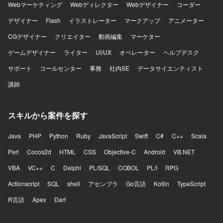
者を巻き込みながら開発を進められる方、プロダクトマネ
Webマーケティング
Webディレクター
Webデザイナー
コーダー
ージャーやプロジェクトマネージャーと建設的に議論でき
デザイナー
Flash
イラストレーター
マークアップ
アニメーター
る方、チームメンバーの経験や強みを尊重しつつ技術的な
支援やナレッジ共有ができる方にご参画いただきたいと考
CGデザイナー
クリエイター
動画編集
マーケター
えています。開発速度と品質の両方に責任を持ち、継続的
ゲームデザイナー
な改善に取り組める方を期待しています。 【ポジションの
ライター
UI/UX
オペレーター
ヘルプデスク
魅力】 AI音声プロダクトを実際のコンタクトセンターへ導
サポート
コールセンター
事務
社内SE
データサイエンティスト
入し、現場から得られるフィードバックをもとにプロダク
トを改善していくフェーズに携わることができます。決め
講師
られた仕様を実装するだけではなく、顧客環境で発生して
いる課題を整理し、プロダクトとして再利用可能な機能や
仕組みへ昇華していく経験を積むことができます。既存機
スキルから案件を探す
能の改善と新規機能開発を両立する中で、開発優先順位や
アーキテクチャ、チームの進め方そのものを見直していく
Java
PHP
Python
Ruby
JavaScript
Swift
C#
C++
Scala
余地が大きいポジションです。フロントエンドとバックエ
Perl
ンドを横断して手を動かしながら、将来的にはテックリー
Cocos2d
HTML
CSS
Objective-C
Android
VB.NET
ドとして技術面だけでなくチームの開発推進にも関与で
VBA
VC++
C
Delphi
PL/SQL
COBOL
PL/I
RPG
き、通話中のリアルタイム支援や通話内容の活用、通話後
業務の効率化など、音声と生成AIを組み合わせた難易度の
Actionscript
SQL
shell
アセンブラ
Go言語
Kotlin
TypeScript
高いプロダクト開発に挑戦できます。 【開発環境】 フロン
R言語
Apex
Dart
トエンドはReact、Next.js、Chrome Extensionを用いてお
り、バックエンドはTypeScript、Hono、Drizzle、Pythonを
利用しています。データベースにはPostgreSQLやQdrantを