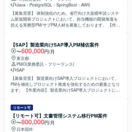
Java
・
PostgreSQL
・
SpringBoot
・
AWS
【募集背景】 体制強化のため、省庁向け大規模申請システ
ム新規開発プロジェクトにおいて、担当機能の開発推進を
担える実務型PM/サブPM人材を募集しております。 【作業
内容】 省庁向けの大規模申請システム新規開発において、
申請受付に関わるシステム領域の設計・開発推進をご担当
いただきます。利用者増加に伴う手続負荷の軽減と業務効
【SAP】製造業向けSAP導入PM補佐案件
率化を目的としたシステムの開発を進めていただきます。
600,000
〜
円/月
具体的には、担当機能の開発推進、進捗・課題・リスク管
東京都
理、仕様整理や不明点の確認、論点整理、元請への報告、
PMO
(業務委託・フリーランス)
関係者調整、他チームや関連部署との横断調整、各種資料
SAP
作成などを行っていただきます。 【求める人物像】 複数部
門・複数組織が関わる大規模案件の中で、主体的に論点を
【募集背景】 製造業向けSAP導入プロジェクトにおいて、
整理しながら関係者と円滑にコミュニケーションを取り、
PMを補佐しプロジェクト推進を強化するための募集となり
自走してプロジェクトを推進できる方を求めております。
ます。 【作業内容】 製造業向けSAP導入プロジェクトにお
また、業務システム開発における一連の工程を理解し、ド
いて、PM補佐としてプロジェクト推進をご担当いただきま
キュメント作成を通じて情報をわかりやすく整理できる方
す。具体的には、顧客との課題整理や解決策の検討・調
が望ましいです。 【ポジションの魅力】 省庁向けの大規模
整、要件や技術内容に踏み込んだ課題の意味の理解、開発
リモート可
申請システムという社会的インパクトの大きい案件に参画
メンバーのタスクおよび進捗コントロール、顧客を巻き込
【リモート可】文書管理システム移行PM案件
いただけます。利用者増加に伴う業務課題の解決に直結す
んだタスク管理のリードなどを行っていただきます。 【求
800,000
〜
円/月
るシステム開発の中核を担えるため、上流からのプロジェ
める人物像】 関係者とのコミュニケーションを円滑に行い
日本国外
クトマネジメント経験を積むことができます。複数本部に
ながら、課題の本質を自ら考え主体的に動ける方を求めて