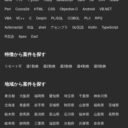
Perl
Cocos2d
HTML
CSS
Objective-C
Android
VB.NET
VBA
VC++
C
Delphi
PL/SQL
COBOL
PL/I
RPG
Actionscript
SQL
shell
アセンブラ
Go言語
Kotlin
TypeScript
R言語
Apex
Dart
特徴から案件を探す
リモート可
週1勤務
週2勤務
週3勤務
週4勤務
週5勤務
地域から案件を探す
東京都
大阪府
福岡県
愛知県
埼玉県
千葉県
神奈川県
北海道
青森県
岩手県
宮城県
秋田県
山形県
福島県
茨城県
栃木県
群馬県
新潟県
富山県
石川県
福井県
山梨県
長野県
岐阜県
静岡県
三重県
滋賀県
京都府
兵庫県
奈良県