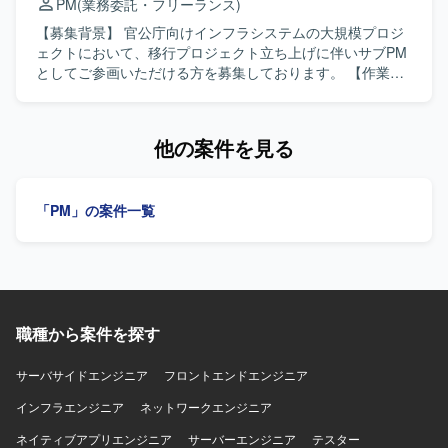
PM
(業務委託・フリーランス)
移行プロジェクトにおいて上流から関わることができ、移
しいです。 【ポジションの魅力】 大手自動車会社のシステ
行後は新システムの外販フェーズまで一貫して携わること
ム移行という大規模かつ重要度の高いプロジェクトに携わ
【募集背景】 官公庁向けインフラシステムの大規模プロジ
ができます。システム移行とサービス外販の両フェーズを
ることができます。PMとして裁量を持ってプロジェクトを
ェクトにおいて、移行プロジェクト立ち上げに伴いサブPM
経験することで、プロジェクトマネジメントスキルとサー
リードでき、これまでのマネジメント経験を存分に活かし
としてご参画いただける方を募集しております。 【作業内
ビス企画・運用設計の知見を同時に深めていただけます。
ていただける環境です。 【開発環境】 詳細な開発環境につ
容】 PMチームに所属し、移行プロジェクトに関する各社ス
【開発環境】 開発環境の詳細は別途ご説明となります。
いては、プロジェクト内の既存体制やシステムに準拠した
ケジュール管理および管理資料の更新を行っていただきま
環境となります。
す。 また、会議体の調整およびアジェンダ、議事録作成、
他の案件を見る
会議のファシリテーションを担当していただきます。全体
では50～60名規模の会議体を取りまとめていただきます。
【求める人物像】 関係者との円滑なコミュニケーションを
「PM」の案件一覧
図りながら、主体的に課題を整理しプロジェクトを推進し
ていただける方を求めております。 【ポジションの魅力】
官公庁向けの大規模インフラシステムにおける長期の移行
プロジェクトに参画することで、複数社が関わるプロジェ
クトマネジメントや大規模会議体運営の経験を積んでいた
だけます。 【開発環境】 官公庁向けインフラシステムの設
職種から案件を探す
計および構築プロジェクトとなります。
サーバサイドエンジニア
フロントエンドエンジニア
インフラエンジニア
ネットワークエンジニア
ネイティブアプリエンジニア
サーバーエンジニア
テスター