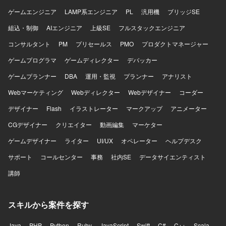
ゲームエンジニア
LAMP系エンジニア
PL
汎用機
ブリッジSE
組込・制御
AIエンジニア
上級SE
フルスタックエンジニア
コンサルタント
PM
プリセールス
PMO
プロダクトマネージャー
ゲームプログラマ
ゲームディレクター
デバッカー
ゲームプランナー
DBA
運用・監視
プランナー
アナリスト
Webマーケティング
Webディレクター
Webデザイナー
コーダー
デザイナー
Flash
イラストレーター
マークアップ
アニメーター
CGデザイナー
クリエイター
動画編集
マーケター
ゲームデザイナー
ライター
UI/UX
オペレーター
ヘルプデスク
サポート
コールセンター
事務
社内SE
データサイエンティスト
講師
スキルから案件を探す
Java
PHP
Python
Ruby
JavaScript
Swift
C#
C++
Scala