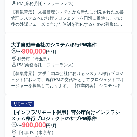
PM
(業務委託・フリーランス)
よる合同開発体制のもとで、横断的な調整力やマネジメン
います。複数のステークホルダーを巻き込みながらタスク
トスキルを高められる環境です。 【開発環境】 Flutter、
を推進し、プロジェクト全体を俯瞰してリスクや課題を早
【募集背景】 文書管理システムから新たに開発された文書
Java、TypeScript、SpringBoot、PostgreSQL、React、
期に検知し対応いただける方が望ましいです。 【ポジショ
管理システムへの移行プロジェクトを円滑に推進し、その
AWS などを用いた環境での開発となります。
ンの魅力】 大規模なSAP導入プロジェクトにPM補佐として
後の外販フェーズに向けた体制を強化するための募集にな
参画することで、要件や技術に踏み込んだ上流工程からプ
ります。 【作業内容】 既存文書管理システムから新システ
ロジェクトマネジメントスキルを磨くことができます。顧
ムへの既存ファイルおよびデータの移行プロジェクト全体
客折衝から開発メンバーのコントロールまで幅広い経験を
をリードしていただきます。対象となる文書は、国へ提出
大手自動車会社のシステム移行PM案件
積むことができるポジションです。 【開発環境】 SAPを中
する文書やエビデンス、記録など厳密性の高い書類となり
900,000
〜
円/月
心とした製造業向け業務システム環境となります。
ます。 移行プロジェクトにおいては、現状タスクの把握・
和光市（埼玉県）
整理、体制図や計画書などの各種ドキュメント作成、会議
PM
(業務委託・フリーランス)
体のファシリテーション、スケジュール管理、メンバー約
10名のタスク管理、課題管理、ベンダーコントロール、顧
【募集背景】 大手自動車会社におけるシステム移行プロジ
客側メンバーや開発ベンダーとの各種調整を行っていただ
ェクトにおいて、既存PMの交代枠としてプロジェクトマネ
きます。 移行完了後は、新システムの外販を見据えた運用
ージャーを募集しております。 【作業内容】 システム移行
体制の検討や、将来的なヘルプデスク・問い合わせ窓口設
プロジェクトにおいて、PMとしての一切の業務をご担当い
置に向けた整理など、外販準備フェーズのPM候補として継
ただきます。プロジェクト計画の策定、関係者との調整、
続してご対応いただきます。 【求める人物像】 関係者が多
進捗および課題管理、品質管理など、円滑なシステム移行
リモート可
い環境においても主体的にコミュニケーションを取りなが
の完遂に向けたマネジメント業務を遂行していただきま
【インフラ/リモート併用】官公庁向けインフラシ
ら、プロジェクト全体を俯瞰して推進いただける方を求め
す。 【求める人物像】 大規模システム移行の経験を活か
ステム移行プロジェクトのサブPM案件
ています。厳密性の高い文書を扱うため、細部まで配慮し
し、自走して主体的にプロジェクトを推進できる方を求め
900,000
〜
円/月
つつ着実にタスクを進められる方にマッチするポジション
ております。関係者と円滑にコミュニケーションを取りな
千代田区（東京都）
です。 【ポジションの魅力】 大規模な文書管理システムの
がら、状況に応じて柔軟に判断・対応いただける方が望ま