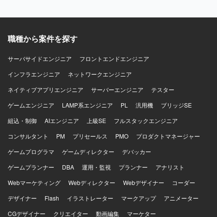
CloudFront、ElastiCache、WAFなど）上に構築されてお
7系を利用しています。DBはMySQL 8系、コンテナは
継ぎ資料のキャッチアップも行っていただきます。 【求め
り、Dockerを使用したコンテナ環境で運用しております。
Dockerを使用しています。インフラはAWS（EC2, Aurora,
る人物像】 曖昧な課題を自ら整理し、たたき台を作って前
データベースはMySQL、Redis、Elasticsearchを利用し、
SES, WAF, S3等）およびGCP（Vertex AIなど）を組み合わ
に進められる方を求めております。実装だけでなく、ドキ
Nginxを用いた構成となっております。開発フローでは
せ、CIにはCircleCIを利用しています。開発ツールとして
ュメントや資料作成、関係者調整もプロジェクトの価値と
職種から案件を探す
Github、GitHub ActionsやJenkins、Slackを活用し、
GitHub, Github Projects, Notion, Teams, Slack, Google
捉えられる方を歓迎いたします。顧客およびチーム双方と
Datadog、Fluentd、BigQuery、Redashなどによるモニタ
Meet、AIコーディングツールとしてVisual Studio Code,
丁寧に連携し、多数の関係者を尊重しながら進められる方
サーバサイドエンジニア
フロントエンドエンジニア
リングやデータ分析の仕組みが整っております。
Cursor, Claude Code, Gemini CLIを使用しています。
を想定しております。ドメイン知識や業務ロジックを素早
くキャッチアップし、設計に落とし込める方、品質課題や
インフラエンジニア
ネットワークエンジニア
ボトルネックを自発的に発見し、解決までの道筋を示せる
ネイティブアプリエンジニア
サーバーエンジニア
テスター
方にご活躍いただけます。 【ポジションの魅力】 経理向け
SaaSの追加機能および新規システム開発において、設計フ
ゲームエンジニア
LAMP系エンジニア
PL
汎用機
ブリッジSE
ェーズからテストまで一貫して関わることができるポジシ
組込・制御
ョンです。多数のステークホルダーと連携しながら、設計
AIエンジニア
上級SE
フルスタックエンジニア
品質の担保とプロジェクト推進を主導する経験を積むこと
コンサルタント
PM
プリセールス
PMO
プロダクトマネージャー
ができます。Ruby on RailsやAWS、生成AIを活用した開
発・PoCなど、モダンな技術スタックを活かした上流工程
ゲームプログラマ
ゲームディレクター
デバッカー
中心の業務に携わることができます。 【開発環境】 バック
ゲームプランナー
DBA
運用・監視
プランナー
アナリスト
エンドはGo、Ruby on Rails、Unicorn、Nginx、
PostgreSQL、Redis、Docker、Elasticsearchなどを利用し
Webマーケティング
Webディレクター
Webデザイナー
コーダー
ております。フロントエンドはTypeScript、React、
デザイナー
Redux、styled-components、Storybook、Webpackなどを
Flash
イラストレーター
マークアップ
アニメーター
利用しております。インフラはAWS（EC2、RDS、
CGデザイナー
クリエイター
動画編集
マーケター