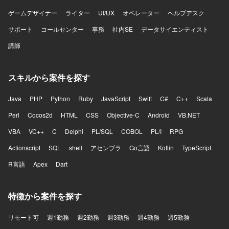
ElastiCache、S3、ElasticsearchService、Lambda、
ElasticBeanstalkなど）、Ansible、Datadog、CircleCI、
ゲームデザイナー
ライター
UI/UX
オペレーター
ヘルプデスク
Engine Yardなどを利用しております。その他、GitHub、
サポート
コールセンター
事務
社内SE
データサイエンティスト
Slack、JIRA、Notionなどのツールを利用しております。
講師
スキルから案件を探す
Java
PHP
Python
Ruby
JavaScript
Swift
C#
C++
Scala
Perl
Cocos2d
HTML
CSS
Objective-C
Android
VB.NET
VBA
VC++
C
Delphi
PL/SQL
COBOL
PL/I
RPG
Actionscript
SQL
shell
アセンブラ
Go言語
Kotlin
TypeScript
R言語
Apex
Dart
特徴から案件を探す
リモート可
週1勤務
週2勤務
週3勤務
週4勤務
週5勤務