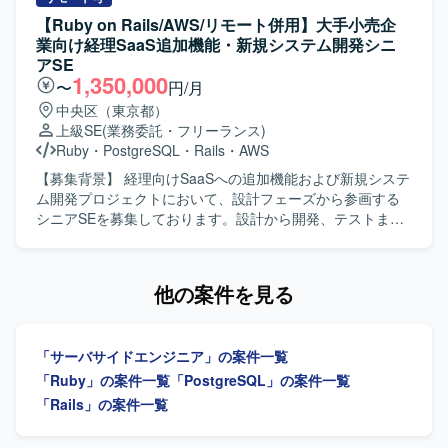
ジニア、PdM、デザイナーと密に協働しながら開発を進め
ールのフロントエンドおよびバックエンド開発を担当し、
【Ruby on Rails/AWS/リモート併用】大手小売企
る環境のため、コラボレーションとコミュニケーションを
クライアントの声を直接反映させる形で商品の改良設計を
業向け経理SaaS追加機能・新規システム開発シニ
大切にし、自発的に周囲と連携しながら課題解決に取り組
進めていただきます。GCP（Vertex AI等）やAIコーディン
アSE
める方にマッチいたします。 明確なアーキテクチャが存在
グツールを組み合わせた先進的なAI機能の実装に携わり、3
1,350,000
〜
円/月
しない状況でも、業務の背景や全体像を把握したうえで自
～5人程度のチームでアジャイルな機能開発およびコード管
中央区（東京都）
ら考えて推進できる方や、各案件について表層的な機能理
理・プロジェクト推進を行っていただきます。要件定義か
上級SE
(業務委託・フリーランス)
解にとどまらず、用いられている技術や直面した課題、そ
ら基本設計、詳細設計、実装、テスト、運用・保守、プロ
Ruby
・
PostgreSQL
・
Rails
・
AWS
の対応策といった思考プロセスまで踏み込んで考えられる
ダクト改良まで一貫して関わっていただきます。 【求める
方を歓迎いたします。 【ポジションの魅力】 グロース型の
人物像】 システム全体の設計や仕組みづくり、アーキテク
【募集背景】 経理向けSaaSへの追加機能および新規システ
小規模案件が多く、事業やプロダクトへの理解を深めなが
チャの選定に主体的に挑戦したい方を求めています。新し
ム開発プロジェクトにおいて、設計フェーズから参画する
ら、継続的な改善や機能追加を通じてユーザー価値の向上
いプロダクトを0→1で育てる過程に興味があり、スタート
シニアSEを募集しております。設計から開発、テストまで
に直接貢献できるポジションです。フルサイクルで開発工
アップでの開発に深く関わりたい方にマッチします。サス
を推進し、多数のステークホルダーが関わる中で設計品質
程を担当できるため、要件定義から実装・テストまで一貫
テナビリティ分野（環境問題、食・農の課題解決）への興
の担保とプロジェクト推進の両輪を担っていただきます。
した経験を積むことができ、アーキテクチャ選定やパフォ
味・関心をお持ちの方を歓迎いたします。 【ポジションの
【作業内容】 設計課題ドキュメントの作成・管理（課題の
他の案件を見る
ーマンス改善など技術的な意思決定にも主体的に関わるこ
魅力】 環境負荷可視化という社会的意義の高い領域で、自
整理・起票、関係者との解消推進）を主担当として実施い
とができます。若手メンバーの多いチームを率いる経験を
社SaaSプロダクトのAIツール開発にフルスタックで関わる
ただきます。設計からテストにかけてのWBS策定および進
通じて、技術的リードやチームビルディングのスキルも磨
ことができます。スタートアップならではのスピード感の
捗管理を行っていただきます。Ruby on Railsを用いた汎用
いていただけます。 【開発環境】 バックエンドはRuby、
「サーバサイドエンジニア」の案件一覧
中で、クライアントの声を直接プロダクトに反映させる経
的で保守性の高い設計・実装や、必要に応じた技術検証・
Ruby on Railsを中心とし、フロントエンドには
験を積むことができ、GCP（Vertex AI等）や最新のAIコー
PoCを実施していただきます。プロダクトチームや関係各
「Ruby」の案件一覧
「PostgreSQL」の案件一覧
TypeScript、React.js、Jest、CodeceptJS、Playwright、
ディングツールを活用した先進的な開発に携わることがで
社との仕様・スケジュール調整を行っていただきます。提
「Rails」の案件一覧
Storybookなどを活用しております。インフラは
きます。 【開発環境】 フロントエンドはVue.js 3系および
案・報告資料の作成や、設計・コードレビューを通じた品
AWS（ALB、Fargate、Aurora、S3、Lambda、
Nuxt.js 3系、バックエンドはRuby 3系およびRuby on Rails
質担保もお任せいたします。既存の要件定義成果物や引き