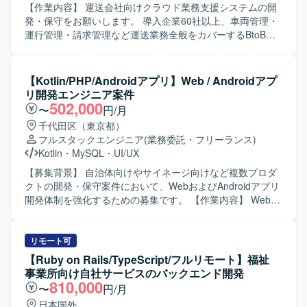
【作業内容】 運送会社向けクラウド業務支援システムの開
発・保守をお願いします。 導入企業60社以上、車両管理・
運行管理・請求管理など運送業務全般をカバーするBtoB
SaaSです。 新機能の設計・実装（バックエンド / フロント
エンド）を行います。 GraphQL APIの設計・実装を行いま
す。 既存機能の改善・バグ修正を行います。 コードレビュ
【Kotlin/PHP/Androidアプリ】Web / Androidアプ
ー、テスト整備を行います。 PMI（事業譲渡後の統合）に
リ開発エンジニア案件
伴うシステム改善を行います。 【開発環境】 フレームワー
502,000
〜
円/月
ク : Ruby 3.2 / Rails 7.1 フロントエンド : React 18 /
千代田区（東京都）
TypeScript 5.1 / Apollo Client (GraphQL) デザインツール：
フルスタックエンジニア
(業務委託・フリーランス)
Figma など データベース : Amazon RDS インフラ : AWS
Kotlin
・
MySQL
・
UI/UX
(ECS) バージョン管理 : Git/GitHub コミュニケーション/タ
スク管理 : Slack, Google Meet, Notion を利用しています。
【募集背景】 自治体向けやサイネージ向けなど複数プロダ
クトの開発・保守案件において、WebおよびAndroidアプリ
開発体制を強化するための募集です。 【作業内容】 Webア
プリケーションおよびAndroidアプリ開発において、要件定
義から設計・実装・テスト・運用保守まで一貫してご担当
いただきます。 具体的には、自治体向け健康管理アプリの
リモート可
Web／Androidアプリ開発、サイネージ受付システムの
【Ruby on Rails/TypeScript/フルリモート】福祉
Androidアプリ開発、PHP／Node.jsを用いたバックエン
事業所向け自社サービスのバックエンド開発
ド・Webシステム開発、KotlinによるAndroidネイティブア
810,000
〜
円/月
プリ開発、REST API連携やDB設計、管理画面開発、UI/UX
日本国外