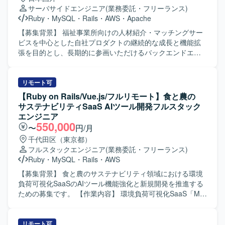
改善、機能追加・改修対応、iOS／Web／サーバーサイドと
サーバサイドエンジニア
(業務委託・フリーランス)
の仕様調整・連携開発、Firebaseやクラウドサービスを利
Ruby
・
MySQL
・
Rails
・
AWS
・
Apache
用したアプリ連携、保守運用や障害調査、パフォーマンス
改善対応などを行っていただきます。 【求める人物像】 フ
【募集背景】 福祉事業所向けの人材紹介・マッチングサー
ロントエンドからバックエンドまで幅広い領域に対して主
ビスを中心とした自社プロダクトの継続的な成長と機能拡
体的にキャッチアップしながら取り組める方を求めていま
張を目的とし、長期的に参画いただけるバックエンドエン
す。また、関係者とのコミュニケーションを大切にし、課
ジニアを募集しております。 【作業内容】 福祉事業所の支
題に対して自ら提案しながら改善を進めていける方が望ま
援サービスを運営している企業にて、自社サービスの追加
しいです。 【ポジションの魅力】 WebとAndroidネイティ
開発をご担当いただきます。人材紹介・マッチングサービ
リモート可
ブ双方の開発に携わることで、フルスタック寄りのスキル
スの開発チームに所属し、インターネットサービスの顧客
【Ruby on Rails/Vue.js/フルリモート】食と農の
を身につけることができます。自治体やヘルスケア領域な
価値向上を目的とした開発や、社内基幹業務システムの業
サステナビリティSaaS AIツール開発フルスタック
ど社会貢献性の高いプロダクトに関わりながら、設計から
務生産性向上のための開発など、多岐にわたる開発案件に
エンジニア
運用まで一連の開発プロセスを経験できる環境です。 【開
携わっていただきます。 5年近い歴史のあるプロダクトのた
550,000
〜
円/月
発環境】 Kotlinを中心としたAndroidネイティブアプリ開発
め、既存の開発基盤や組織風土をキャッチアップいただき
千代田区（東京都）
に加え、PHP／Node.jsによるバックエンド開発、MySQL／
つつ、プロダクト開発に参画していただきます。 フルサイ
フルスタックエンジニア
(業務委託・フリーランス)
PostgreSQLなどのRDBを用いたシステム構成です。Gitを用
クル型のプロダクト開発現場として、数人月単位のプロジ
Ruby
・
MySQL
・
Rails
・
AWS
いたチーム開発を行い、Firebaseや各種クラウドサービス
ェクトにおける要件定義〜設計〜実装〜テストまでの各工
と連携したアプリケーション開発を実施しています。
程を、計画策定から一貫してご担当いただきます。 また、
【募集背景】 食と農のサステナビリティ領域における環境
アーキテクチャ選定やパフォーマンス改善などの技術的な
負荷可視化SaaSのAIツール機能強化と新規開発を推進する
判断において、自ら根拠を持って意思決定し、若手メンバ
ための募集です。 【作業内容】 環境負荷可視化SaaS「My
ーの多いチームを率いていただきます。 【求める人物像】
エコものさし」におけるAIツール「Food AI Ideator (FAI)」
プロダクトや事業内容への理解を深めながら、安定的かつ
の新規開発および商品改良設計を行っていただきます。
長期的に参画いただける方を求めております。複数のエン
Ruby on RailsおよびVue.jsを用いた自社プロダクト・AIツ
リモート可