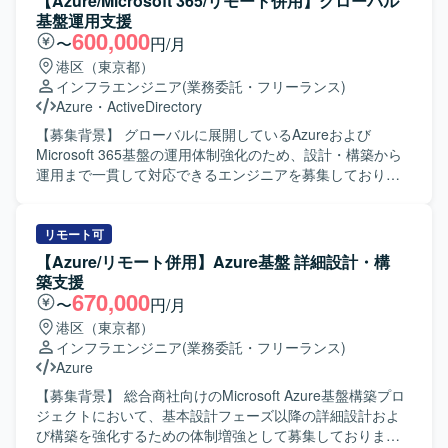
【Azure/Microsoft 365/リモート併用】グローバル
基盤運用支援
600,000
〜
円/月
港区（東京都）
インフラエンジニア
(業務委託・フリーランス)
Azure
・
ActiveDirectory
【募集背景】 グローバルに展開しているAzureおよび
Microsoft 365基盤の運用体制強化のため、設計・構築から
運用まで一貫して対応できるエンジニアを募集しておりま
す。 【作業内容】 グローバルM365（E5/E3混在）および
Azure環境における設計・構築・運用支援をご担当いただき
ます。具体的には、認証・ID管理やセキュリティ、監査対
リモート可
応、デバイス管理に関する設計および運用支援を行ってい
【Azure/リモート併用】Azure基盤 詳細設計・構
ただきます。オンプレミスチームと連携しながら、オンプ
築支援
レミスActive Directoryとのハイブリッド環境の運用や、関
670,000
〜
円/月
連するドキュメント整備、各種調整業務も実施していただ
港区（東京都）
きます。 【求める人物像】 クラウドおよびオンプレミス双
インフラエンジニア
(業務委託・フリーランス)
方の技術に興味関心を持ち、主体的に情報収集やキャッチ
Azure
アップができる方を求めております。関係者とのコミュニ
ケーションを円滑に行いながら、ドキュメントを用いた情
【募集背景】 総合商社向けのMicrosoft Azure基盤構築プロ
報整理や合意形成ができる方が望ましいです。 【ポジショ
ジェクトにおいて、基本設計フェーズ以降の詳細設計およ
ンの魅力】 AzureおよびMicrosoft 365のグローバル環境に
び構築を強化するための体制増強として募集しておりま