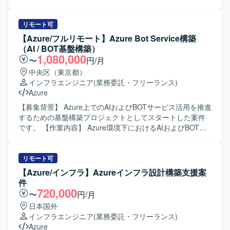
おいて、設計・構築から運用まで幅広いフェーズに携わる
す。 【作業内容】 基本設計フェーズで確定した全体方針を
ことができます。ハイブリッド構成やID管理、セキュリテ
インプットとして、Microsoft Azure基盤の詳細設計および
ィなどの領域で高度な知見を習得しながら、長期的にスキ
構築作業を担当していただきます。 Azureネットワーク、
リモート可
ルを深めていただける環境です。 【開発環境】 Azureおよ
セキュリティ、権限管理などの基盤要素について詳細設計
【Azure/フルリモート】Azure Bot Service構築
びMicrosoft 365を中心としたクラウド基盤上で、Microsoft
を行い、IaC（Infrastructure as Code）を前提とした構築方
（AI / BOT基盤構築）
Entra IDやMicrosoft Intune、オンプレミスのWindows
針に基づき、設定内容の整理および構築作業を実施してい
1,080,000
〜
円/月
ServerおよびActive Directoryと連携したハイブリッド構成
ただきます。 Azure Policy や RBAC などのガバナンス設定
中央区（東京都）
の環境です。SAML認証連携やeDiscoveryなども活用した環
について、設計内容への反映および環境構築を行うととも
インフラエンジニア
(業務委託・フリーランス)
境となっております。
に、詳細設計書や設定パラメータシートなど各種技術ドキ
Azure
ュメントの作成も行っていただきます。 顧客および関係者
との技術的な調整を行い、設計内容に関する説明・レビュ
【募集背景】 Azure上でのAIおよびBOTサービス活用を推進
ー対応を通じて、Azure基盤としての設計品質および実装品
するための基盤構築プロジェクトとしてスタートした案件
質の担保を図っていただきます。 【求める人物像】 Azure
です。 【作業内容】 Azure環境下におけるAIおよびBOTの
基盤の設計・構築に主体的かつ自律的に取り組み、基本設
基盤構築を行っていただきます。具体的には、Azure上での
計方針を正確に理解したうえで詳細設計・構築へ落とし込
インフラ設計・構築、Terraformを用いたIaCによる環境構
める方を求めております。 顧客や関係者と円滑にコミュニ
築、Azure AI Foundry Agentを活用した各種設定や実装、構
リモート可
ケーションを取りながら技術的な議論や説明ができ、レビ
築後の試験および運用保守まで一貫してご担当いただきま
【Azure/インフラ】Azureインフラ設計構築支援案
ューを通じて品質向上に貢献いただける方が望ましいで
す。 【求める人物像】 クラウド基盤構築に主体的に取り組
件
す。 チーム内の方針に沿いながらも、自ら課題を見つけ解
み、新しい技術要素をキャッチアップしながら提案や改善
720,000
〜
円/月
決に向けて行動できる方に適したポジションです。 【ポジ
を行っていただける方を求めています。関係者と円滑にコ
日本国外
ションの魅力】 エンタープライズ規模の総合商社向け
ミュニケーションを取りながら、着実に作業を進めていた
インフラエンジニア
(業務委託・フリーランス)
Azure基盤プロジェクトに参画し、ネットワーク、セキュリ
だける方が望ましいです。 【ポジションの魅力】 Azureを
Azure
ティ、権限管理、ガバナンスといった基盤領域を包括的に