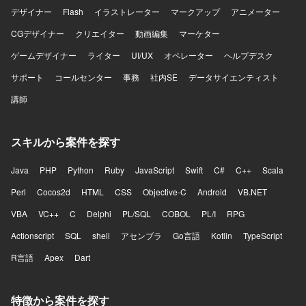
デザイナー
Flash
イラストレーター
マークアップ
アニメーター
CGデザイナー
クリエイター
動画編集
マーケター
ゲームデザイナー
ライター
UI/UX
オペレーター
ヘルプデスク
サポート
コールセンター
事務
社内SE
データサイエンティスト
講師
スキルから案件を探す
Java
PHP
Python
Ruby
JavaScript
Swift
C#
C++
Scala
Perl
Cocos2d
HTML
CSS
Objective-C
Android
VB.NET
VBA
VC++
C
Delphi
PL/SQL
COBOL
PL/I
RPG
Actionscript
SQL
shell
アセンブラ
Go言語
Kotlin
TypeScript
R言語
Apex
Dart
特徴から案件を探す