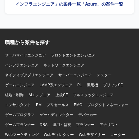
「インフラエンジニア」の案件一覧
「Azure」の案件一覧
ております。 【ポジションの魅力】 Azure CSP事業の立ち
上げフェーズから参画することで、インフラ、AI・データ
エンジニアリング、プリセールスなど複数領域での経験を
積むことができ、Microsoft技術スタックに深く関わること
ができます。 【開発環境】 Azureを中心としたクラウド環
境上で、Windows Server、Azure Arc、AVD、AKS、
職種から案件を探す
Microsoft Foundry、Fabric、Data Factory、Synapse、AIサ
ーチ、ドキュメントインテリジェンス等を利用した環境と
なります。
サーバサイドエンジニア
フロントエンドエンジニア
インフラエンジニア
ネットワークエンジニア
ネイティブアプリエンジニア
サーバーエンジニア
テスター
ゲームエンジニア
LAMP系エンジニア
PL
汎用機
ブリッジSE
組込・制御
AIエンジニア
上級SE
フルスタックエンジニア
コンサルタント
PM
プリセールス
PMO
プロダクトマネージャー
ゲームプログラマ
ゲームディレクター
デバッカー
ゲームプランナー
DBA
運用・監視
プランナー
アナリスト
Webマーケティング
Webディレクター
Webデザイナー
コーダー