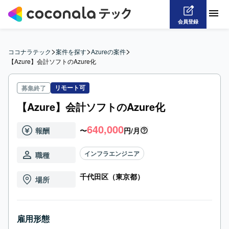
会員登録
>
>
>
ココナラテック
案件を探す
Azureの案件
【Azure】会計ソフトのAzure化
リモート可
募集終了
【Azure】会計ソフトのAzure化
640,000
報酬
〜
円/月
インフラエンジニア
職種
千代田区（東京都）
場所
雇用形態