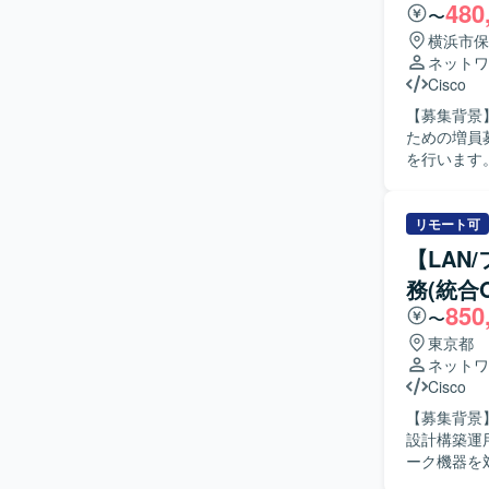
480
ることがで
〜
ータエンジ
横浜市保
【開発環境
ネットワ
AIデータ
Cisco
【募集背景
ための増員募集となります。 【作業
を行います
の工程をご
更作業も実
一人称で対応
リモート可
像】 ネッ
【LAN
を求めてい
務(統合
って案件を推進でき
850
の大規模ネ
〜
スまで一貫
東京都
コルの知見や設計ス
ネットワ
機器を中心
Cisco
【募集背景
設計構築運用支援業務の
ーク機器を
ーと連携し