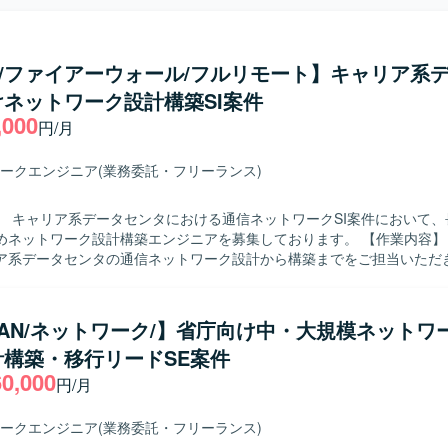
co/ファイアーウォール/フルリモート】キャリア系
ネットワーク設計構築SI案件
,000
円/月
ークエンジニア
(業務委託・フリーランス)
】 キャリア系データセンタにおける通信ネットワークSI案件において、
ットワーク設計構築エンジニアを募集しております。 【作業内容】 要件に基づ
ア系データセンタの通信ネットワーク設計から構築までをご担当いただき
下を想定しております。 ・ネットワークの詳細設計（物理設計、論理設
 ・各種設定・構成に関する手順書作成 ・商用切替などの商用作業対応 
初期設定作業（必要に応じてACI関連作業を現地で実施する場合があります）
WAN/ネットワーク/】省庁向け中・大規模ネットワ
】 ・中長期で安定して参画いただける方 ・ネットワーク技術のキャッ
計構築・移行リードSE案件
組める方 ・手順書作成などドキュメント作業も丁寧に対応いただける方
60,000
ンを取りながら主体的に作業を進められる方 【ポジションの魅力】 ・キャリ
円/月
センタの基幹ネットワークに関わることで、大規模なネットワーク設計
できます。 ・Cisco NexusやACI、ロードバランサ、ファイアウォ
ークエンジニア
(業務委託・フリーランス)
ットワーク技術に携わることができます。 ・長期想定のため、腰を据え