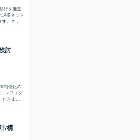
移行を推進
細は別途）
ます。クラ
説明や合意
ス）の移行
の利害調
リーダーと
検討
を求めてお
クトを推進
トに裁量を
わること
体制強化の
ウドを組み
ただきま
新規案件に
アと連携し
との調整や
計/構
貫して関わ