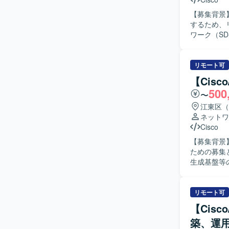
ップしながら参画いただけます。 【
【募集背景
Cisco 
するため、リードS
ワーク（S
イアントで
形成を実施
におけるフ
リモート可
整・折衝業
【Cis
してタスク管理や進捗
500
〜
省庁のドキ
ります。関
江東区（
できる方が望ましいです。 【ポジション
ネットワ
フラ案件に
Cisco
持って関わ
【募集背景
で、ネットワ
ための募集となります。 【作業内容】 既存
中・大規模
生成基盤等
合わせたハ
す。 ネッ
対しツール
ながら、利用
リモート可
要件整理か
【Cis
説明ができる
築、運用
力】 金融