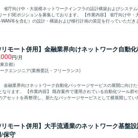
開発環境】 ・ネットワーク機器：Cisco Nexusシリーズ、
】 省庁向け中・大規模ネットワークインフラの設計構築およびシステム
ACI、A10、F5 など ・ドキュメント：各種設計書・手順書作成ツール（詳
Eポジションを募集しております。 【作業内容】 省庁向け中・大規模ネット
D-WAN等を含む）の設計・構築および移行計画の策定を行っていただき
ある省庁の管理者および利用者向けに説明資料を作成し、対面での技術
していただきます。業務システムや基幹システム（クラウド/オンプレミ
ロント対応および推進、ベンダーや関連部署など各ステークホルダーと
務も担当していただきます。また、プロジェクトにおけるリーダー/サブ
co/リモート併用】金融業界向けネットワーク自動化
管理も行っていただきます。 【求める人物像】 技術的な専門性に加え、
,000
円/月
ュメント文化を理解し、対面での丁寧なコミュニケーションができる方
係者との合意形成を主体的にリードしながら、責任感を持ってプロジェ
東京都）
の魅力】 中央省庁向けの中・大規模ネットワークイン
ークエンジニア
(業務委託・フリーランス)
リードSEとして参画できるため、社会的インパクトの大きいプロジェク
ることができます。要件定義から設計・構築・移行まで一連の工程に携
】 金融業界向けネットワーク自動化パッケージサービスの展開に向けた
ークおよびインフラ領域の経験を広く深く積むことができます。 【開発環境】
案件で運用されている自動化ツール群やコンフィグ
ネットワーク環境（SD-WAN、GSS等）およびオンプレミスと各種クラ
のアセットを再整理し、新たなパッケージサービスとして横展開してい
イブリッドインフラ環境での設計・構築・移行を行います。
トワーク知識を持った自動化ツールの活用エンジニアとして、既存案件や
の維持と拡張を担当していただきます。 先に参画するAIデータエンジニ
ツールの選定を含めた方針検討と推進を行っていただきます。 【求める人物像】
ら実装・運用定着まで主体的に推進できる方を求めております。 関係者
co/リモート併用】大手流通業のネットワーク基盤設
コミュニケーション能力をお持ちの方ですと望ましいです。 【ポジションの魅
/保守
業界向けのネットワーク自動化パッケージサービスの企画から展開まで一