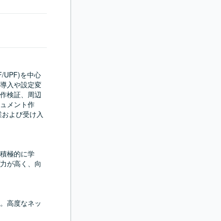
/UPF)を中心
導入や設定変
作検証、周辺
ュメント作
業および受け入
積極的に学
力が高く、向
。高度なネッ