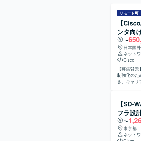
リモート可
【Cis
ンタ向け
650
〜
日本国外
ネットワ
Cisco
【募集背景
制強化のためネ
き、キャリ
な作業は以
メータ設計
タにおける
【SD-
める人物像
フラ設
向きに取り
1,2
コミュニケーショ
〜
ア系データ
東京都
を積むことが
ネットワ
た高度なネ
Cisco