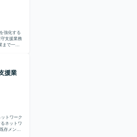
。 AIデ
境です。
用しつつ、
を強化する
業まで一連
器の設定変
細設計から
動できる方
支援業
責任感を持
ト、リリー
、各種プロト
ネットワーク
。既存メンバ
整などを行