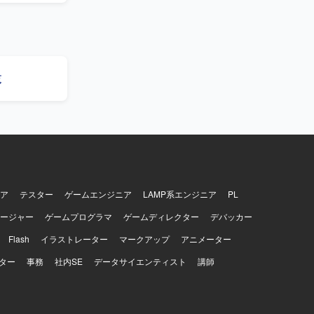
手順や設計
いです。
点系LAN
ンバーのサ
覧
環境です。
ア
テスター
ゲームエンジニア
LAMP系エンジニア
PL
ージャー
ゲームプログラマ
ゲームディレクター
デバッカー
Flash
イラストレーター
マークアップ
アニメーター
ター
事務
社内SE
データサイエンティスト
講師