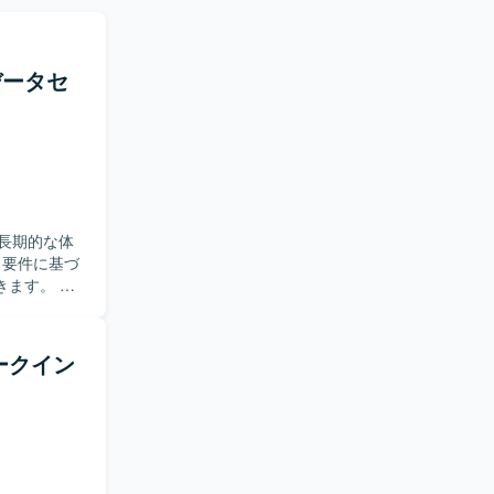
データセ
長期的な体
ます。 主
計） ・パラ
・データセン
 【求
ークイン
チアップに前
 ・関係者と
構築の経験
ール等を活用し
てスキルア