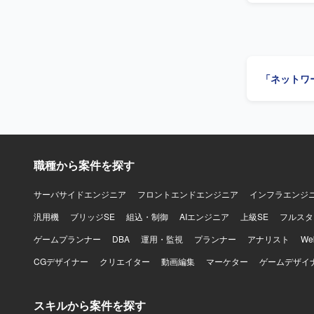
っていただきます。 【求める人物像】 チャットやWe
相ができ、
内容をドキ
【ポジショ
の設計から
「ネットワ
ポートを受
【開発環境
職種から案件を探す
サーバサイドエンジニア
フロントエンドエンジニア
インフラエンジ
汎用機
ブリッジSE
組込・制御
AIエンジニア
上級SE
フルスタ
ゲームプランナー
DBA
運用・監視
プランナー
アナリスト
W
CGデザイナー
クリエイター
動画編集
マーケター
ゲームデザイ
スキルから案件を探す