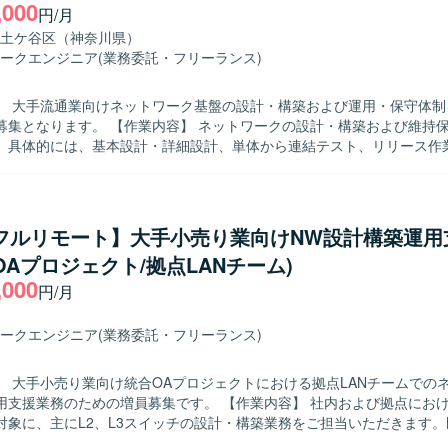
,000
き、自動化ツールとネットワーク技術の両面でスキルを高めていただけます
円/月
ニアと連携しながら、新たな自動化の仕組みやサービスを検討できる環
土ケ谷区（神奈川県）
】 ネットワーク自動化ツールやコンフィグ生成基盤などのアセットを活
ークエンジニア
(業務委託・フリーランス)
エンジニアと協働して利用ツールを選定していく環境となります。
】 大手流通業向けネットワーク基盤の設計・構築および運用・保守体制
内容】 ネットワークの設計・構築および維持保守支援業務
。具体的には、基本設計・詳細設計、単体から連結テスト、リリース作
担当いただきます。コンフィグや手順書の作成を行い、ネットワーク機
施いたします。データセンタ内の構築案件や要件追加案件において、詳
し、顧客や他メンバと連携しながら案件を推進していただきます。 【求める人物
トワーク設計・構築の実務経験を活かし、自ら課題を見つけて主体的に行
/フルリモート】大手小売り業向けNW設計構築運用
ます。顧客やチームメンバと円滑にコミュニケーションを取りながら、
OAプロジェクト/拠点LANチーム)
る方にマッチするポジションです。 【ポジションの魅力】 大手流通業向け
,000
ットワーク基盤に上流工程から携わることができ、設計から構築、テス
円/月
して経験を積むことができます。Cisco製品を中心とした実務を通じて
キルをさらに高めることができます。 【開発環境】 Cisco製ネットワーク
ークエンジニア
(業務委託・フリーランス)
としたネットワーク環境での設計・構築および保守運用となります。
】 大手小売り業向け統合OAプロジェクトにおける拠点LANチームでの
ための増員募集です。 【作業内容】 社内および拠点におけるネットワ
対象に、主にL2、L3スイッチの設計・構築業務をご担当いただきます
ながら、設定変更作業の準備や各種ドキュメント作成、移行に向けた調