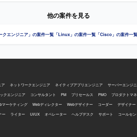
b会議ツールを活用しながら主体的に報連
関係チームを巻き込んだ調整を粘り強く進められる方を求めています。
他の案件を見る
ュメントとして整理し、分かりやすく説明することが得意な方が望まし
ンの魅力】 大規模小売業の拠点ネットワークに長期的に関わることで、拠
構築、運用立ち上げまで一連の工程を経験することができます。既存メ
ークエンジニア」の案件一覧
「Linux」の案件一覧
「Cisco」の案件一
けながら、ネットワークエンジニアとしてのスキルをさらに高められる
】 NEC製L2、L3スイッチを中心としたネットワーク機器環境です。
ニア
ネットワークエンジニア
ネイティブアプリエンジニア
サーバーエンジニ
ックエンジニア
コンサルタント
PM
プリセールス
PMO
プロダクトマネ
ebマーケティング
Webディレクター
Webデザイナー
コーダー
デザイナー
ナー
ライター
UI/UX
オペレーター
ヘルプデスク
サポート
コールセン