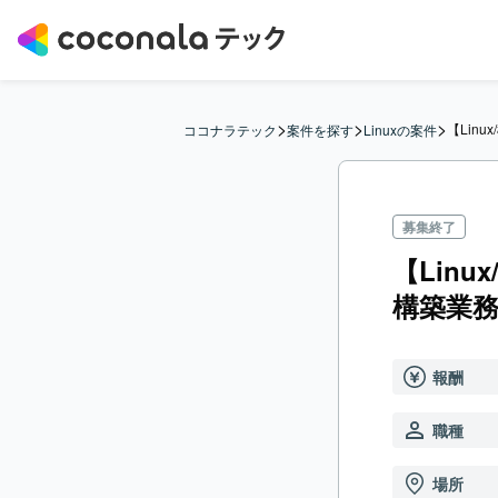
>
>
>
【Lin
ココナラテック
案件を探す
Linuxの案件
募集終了
【Lin
構築業
報酬
職種
場所