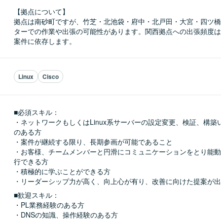
【拠点について】

拠点は南砂町ですが、竹芝・北池袋・府中・北戸田・大宮・四ツ橋
ターでの作業や出張の可能性があります。関西拠点への出張頻度は
案件に依存します。
Linux
Cisco
■必須スキル：
・ネットワークもしくはLinux系サーバーの設定変更、検証、構築
のある方

・案件が継続する限り、長期参画が可能であること

・お客様、チームメンバーと円滑にコミュニケーションをとり能動
行できる方

・積極的に学ぶことができる方

・リーダーシップ力が高く、向上心が有り、改善に向けた提案が出
■歓迎スキル：
・PL業務経験のある方

・DNSの知識、操作経験のある方
