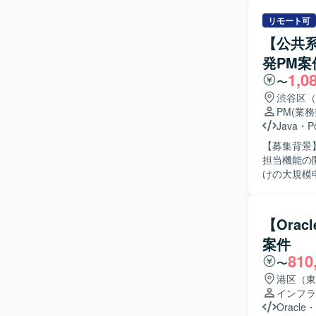
リモート可
【公共系
発PM案
1,0
〜
渋谷区（
PM
(業
Java
・
P
【募集背景
担当機能の開発
けの大規模
をご担当い
の開発を進
仕様整理や
【Orac
断調整、各種資料作成
案件
わる大規模
810
り、自走し
〜
る一連の工
港区（東
いです。 【ポジションの魅力】 省庁向けの大規模申請システムという社会的インパクトの大き
インフラ
い案件に参
Oracle
・
を担えるた