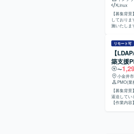
Linux
【募集背景
しております。 【作業内容】 仮想サーバのRHEL環境においてOSの
施いたしま
実作業、テ
OSバージョ
人物像】 
リモート可
めておりま
【LDA
て対処できる方が望ましいです。 
築支援P
ジョンアッ
1,2
す。仮想サ
〜
値を幅広く積むことができます。 
小金井市
で構築され
PMO
(
【募集背景
逼迫してい
【作業内容
きます。P
としたID
ベンダーと
的に課題解
ていただき