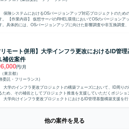
】 保険システムにおけるOSバージョンアップ対応プロジェクトのため
バージョンアップ対応を実
す。具体的には、OSバージョンアップに向けた影響調査や非互換調査
ストまでを担当していただきます。また、AWSで構築しているシステム
ンアップを実施し、関連する基盤構築作業や検証を行っていただきます。 【求
単独で調査、設計、実作業を遂行しながら、上位リーダーと適切に連携で
す。サーバ作業において想定外の事象が発生した際にも、原因を推察し
P/リモート併用】大学インフラ更改におけるID管理
【ポジションの魅力】 RHELおよびAWS環境におけるOSバー
L補佐案件
プ対応を通じて、基盤構築スキルや非互換調査スキルを実務で高めてい
96,000
ーバおよびクラウド環境の両方に携わることで、インフラエンジニアと
円/月
【開発環境】 RHELを利用した仮想サーバ環境およびAWS上
（東京都）
たシステム環境での作業となります。
業務委託・フリーランス)
】 大学のインフラ更改プロジェクトの構築フェーズにおいて、ID周りの
るため、その補佐としてプロジェクト推進を支援していただくポジショ
】 大学向けインフラ更改プロジェクトにおけるID管理基盤構築支援を
L補佐としてプロジェクト推進や進捗管理支援を担当していただきます。L
管理基盤の設計・構築および各種調整対応を実施していただきます。顧客
の折衝や課題管理を行っていただきます。PLのリソース不足領域を巻き
他の案件を見る
決に取り組んでいただきます。各種ドキュメント作成、レビュー、会議
ます。スケジュール管理および構築フェーズ全体の推進支援を担当して