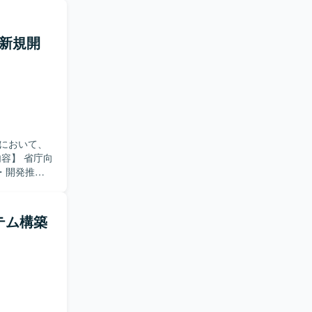
ム新規開
において、
・開発推進
たシステム
スク管理、
部署との横
ステム構築
ションを取
開発におけ
方が望まし
開発の中核
複数本部に