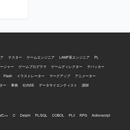
しいスケジ
ントを整理
構築フェー
つ、顧客・ベ
とができま
もつながり
ア
テスター
ゲームエンジニア
LAMP系エンジニア
PL
ージャー
ゲームプログラマ
ゲームディレクター
デバッカー
Flash
イラストレーター
マークアップ
アニメーター
ター
事務
社内SE
データサイエンティスト
講師
VC++
C
Delphi
PL/SQL
COBOL
PL/I
RPG
Actionscript