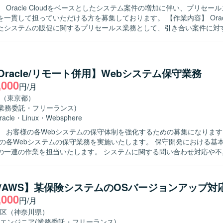
 Oracle Cloudをベースとしたシステム案件の増加に伴い、プリセー
発体制のもとで、横断的な調整力やマネジメントスキルを高められる環
て担っていただける方を募集しております。 【作業内容】 Oracle Cloudを
lutter、Java、TypeScript、SpringBoot、PostgreSQL、React、
たシステムの販促に関するプリセールス業務として、引き合い案件に対
開発となります。
案対応を行っていただきます。 受注後は、プロジェクトリーダーとして
構築・移行を推進し、手足要員への指示出しやタスクの割り振りを行っ
ンフラの監視、バックアップ、セキュリティ、運用など非機能要件の設計
求めておりま
a/Oracle/リモート併用】Webシステム保守業務
の効率化・自動化を意識しながら取り組み、チームメンバーと主体的にコ
,000
円/月
れる方を歓迎いたします。 サブリーダーとしてメンバーのスケジューリ
題管理を行いながら、お客様への報告・説明も丁寧に実施できる方を想
（東京都）
ダーポジションにチャレンジしたい意欲のある方も歓迎いたします。 【ポジション
(業務委託・フリーランス)
racle Cloudを中心としたクラウドインフラ領域で、プリセールスから
racle
・
Linux
・
Websphere
貫で経験を積むことができます。 高い要求レベルのインフラ案件に関わ
 お客様の各Webシステムの保守体制を強化するための募集になります。 【作
設計やクラウド基盤構築のスキルを総合的に高めることができます。 将
様の各Webシステムの保守業務を実施いたします。 保守開発における基
メントポジションを見据えたキャリア形成にもつながる環境です。 【開発環境】
の一連の作業を担当いたします。 システムに関する問い合わせ対応や不
loud Infrastructure(OCI)を中心としたクラウド基盤 ・Oracle Database 
との仕様確認を円滑に進めるため、コミュニケ
Server ・VMware（vSphere、ESXi） ・Terraform、AnsibleなどのI
力が高い方を求めております。 保守開発メンバーと連携しながら課題管
があります。
迎いたします。 【ポジションの魅力】 複数のWebシステムの保守業
L/AWS】某保険システムのOSバージョンアップ対
、設計からリリースまで一貫した経験を積むことができます。 問い合わ
,000
円/月
じて、システム全体の構造理解や問題解決力を高めることができます。 【開発
aによるWebシステム、Oracleデータベース、Linux環境での保守開発を
区（神奈川県）
エンジニア
(業務委託・フリーランス)