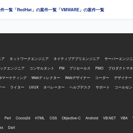
案件一覧
「RedHat」の案件一覧
「VMWARE」の案件一覧
めています。顧客やベンダーとのコミュニケーションを円滑に行い、厳
も粘り強くプロジェクトを前進させられる方が望ましいです。ドキュメ
把握して動ける方を求めています。 【ポジションの魅力】 大学の大規模イ
プロジェクトにおいて、ID管理・認証基盤領域のPL補佐として上流から
わることができます。LDAPを中心としたID管理基盤の知見を活かしつ
やスケジュール管理などプロジェクトマネジメント寄りの経験を積むこ
スケジュール環境での推進経験は、その後の大規模案件でのキャリアに
のディレクトリサービスや認証連携技術を扱う環境です。
ニア
ネットワークエンジニア
ネイティブアプリエンジニア
サーバーエンジニ
ックエンジニア
コンサルタント
PM
プリセールス
PMO
プロダクトマネ
ebマーケティング
Webディレクター
Webデザイナー
コーダー
デザイナー
ナー
ライター
UI/UX
オペレーター
ヘルプデスク
サポート
コールセン
Perl
Cocos2d
HTML
CSS
Objective-C
Android
VB.NET
VBA
ex
Dart