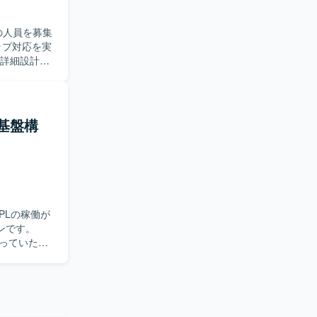
の人員を募集
、詳細設計、
に対しても
める
きる方を求
、落ち着い
基盤構
ただけま
しての経験
PLの稼働が
ンです。
行っていただ
DAPを中心
および関係
取り、主体
対応を行っ
いただきま