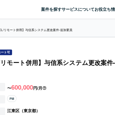
案件を探す
サービスについて
お役立ち情
EL/リモート併用】与信系システム更改案件-追加要員
モート可
L/リモート併用】与信系システム更改案件
600,000
〜
円/月
PM
江東区（東京都）