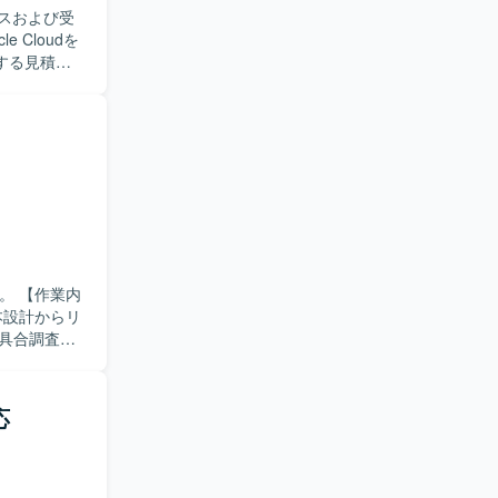
ルスおよび受
境です。
AWS などを用い
する見積作
クラウド基
ていただき
にも関与い
ミュニケー
ングやタス
定しており
構築リーダー
ることで、
業内
来的なリー
本設計からリ
具合調査な
・Linux、
aCツールを利用
理を主体的
応
せ対応や不
環
行います。