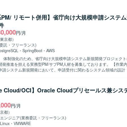
PM/ リモート併用】省庁向け大規模申請システ
件
80,000
円/月
東京都）
務委託・フリーランス)
ostgreSQL
・
SpringBoot
・
AWS
】 体制強化のため、省庁向け大規模申請システム新規開発プロジェクト
推進を担える実務型PM/サブPM人材を募集しております。 【作業内容】 省庁向
申請システム新規開発において、申請受付に関わるシステム領域の設計
ただきます。利用者増加に伴う手続負荷の軽減と業務効率化を目的とし
めていただきます。具体的には、担当機能の開発推進、進捗・課題・リ
不明点の確認、論点整理、元請への報告、関係者調整、他チームや関連
le Cloud/OCI】Oracle Cloudプリセールス兼シ
などを行っていただきます。 【求める人物像】 複数部門・複数組織が関
案件の中で、主体的に論点を整理しながら関係者と円滑にコミュニケー
,000
てプロジェクトを推進できる方を求めております。また、業務システム
円/月
程を理解し、ドキュメント作成を通じて情報をわかりやすく整理できる
京都）
エンジニア
(業務委託・フリーランス)
画いただけます。利用者増加に伴う業務課題の解決に直結するシステム
Linux
・
VMWARE
め、上流からのプロジェクトマネジメント経験を積むことができます。