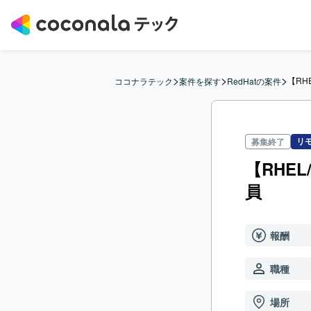
>
>
>
【RH
ココナラテック
案件を探す
RedHatの案件
リ
募集終了
【RHE
員
報酬
職種
場所