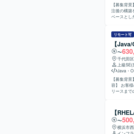
【募集背景】
よる合同開
注後の構築を一貫し
【開発環境】 F
ベースとし
た環境での
成および提
盤の設計・
ます。 イ
リモート可
ただきます。 【求める人物像】 自律的に仕様理解から業務推進まで行える方を
【Jav
す。 作業
630
〜
ションを図
ク管理、課
千代田区
ます。 リー
上級SE
の魅力】 O
Java
・
O
まで一気通
【募集背景】
非機能要件
容】 お客
ダー・マネジ
リースまで
・Oracle C
ども実施いたします。 【求める人物像】 お客様
Windows 
ーション能
する可能性
に行っていただける方を歓
【RHE
務を通じて
500
〜
具合調査を通
境】 Jav
横浜市西
インフラ