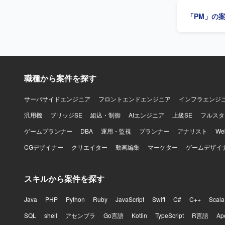
す。 【求める人物像】 自走して課題を発見し、関係者と連携しながら解決まで主体的に推進で
「PM」の
きる方を求
ュール下で
しながら、全体像を
ンフラ更改
ズに深く関
ンダー折衝
職種から案件を探す
す。厳しい
ます。 【開発環境】 LDAPを中心としたID管理・認証基盤、Active DirectoryやMicrosoft Entra
ID など
サーバサイドエンジニア
フロントエンドエンジニア
インフラエンジ
汎用機
ブリッジSE
組込・制御
AIエンジニア
上級SE
フルスタ
ゲームプランナー
DBA
運用・監視
プランナー
アナリスト
W
CGデザイナー
クリエイター
動画編集
マーケター
ゲームデザイ
スキルから案件を探す
Java
PHP
Python
Ruby
JavaScript
Swift
C#
C++
Scala
SQL
shell
アセンブラ
Go言語
Kotlin
TypeScript
R言語
Ap