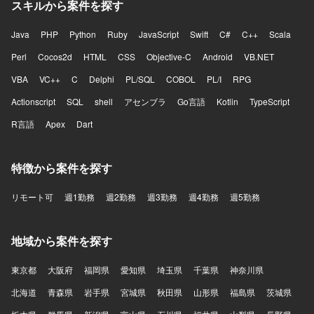
スキルから案件を探す
Java
PHP
Python
Ruby
JavaScript
Swift
C#
C++
Scala
Perl
Cocos2d
HTML
CSS
Objective-C
Android
VB.NET
VBA
VC++
C
Delphi
PL/SQL
COBOL
PL/I
RPG
Actionscript
SQL
shell
アセンブラ
Go言語
Kotlin
TypeScript
R言語
Apex
Dart
特徴から案件を探す
リモート可
週1勤務
週2勤務
週3勤務
週4勤務
週5勤務
地域から案件を探す
東京都
大阪府
福岡県
愛知県
埼玉県
千葉県
神奈川県
北海道
青森県
岩手県
宮城県
秋田県
山形県
福島県
茨城県