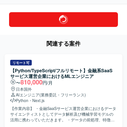
関連する案件
リモート可
【Python/TypeScript/フルリモート】金融系SaaS
サービス運営企業におけるMLエンジニア
810,000
〜
円/月
日本国外
AIエンジニア
(業務委託・フリーランス)
Python
・
Next.js
【作業内容】 ・金融SaaSサービス運営企業におけるデータ
サイエンティストとしてデータ解析及び機械学習モデルの
活用に携わっていただきます。 ・データの前処理、特徴量
エンジニアリング、モデル構築・評価おびよび改善を行っ