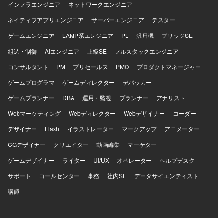
インフラエンジニア
ネットワークエンジニア
ウを蓄積できる環境です。 【開発環境】 Pythonを用いたバ
ックエンド開発環境のもと、LangChainやLangGraphなど
ネイティブアプリエンジニア
サーバーエンジニア
テスター
のAIエージェントフレームワークおよびLLM連携ライブラ
ゲームエンジニア
リを活用した開発を行います。
LAMP系エンジニア
PL
汎用機
ブリッジSE
組込・制御
AIエンジニア
上級SE
フルスタックエンジニア
コンサルタント
PM
プリセールス
PMO
プロダクトマネージャー
ゲームプログラマ
ゲームディレクター
デバッカー
ゲームプランナー
DBA
運用・監視
プランナー
アナリスト
Webマーケティング
Webディレクター
Webデザイナー
コーダー
デザイナー
Flash
イラストレーター
マークアップ
アニメーター
CGデザイナー
クリエイター
動画編集
マーケター
ゲームデザイナー
ライター
UI/UX
オペレーター
ヘルプデスク
サポート
コールセンター
事務
社内SE
データサイエンティスト
講師