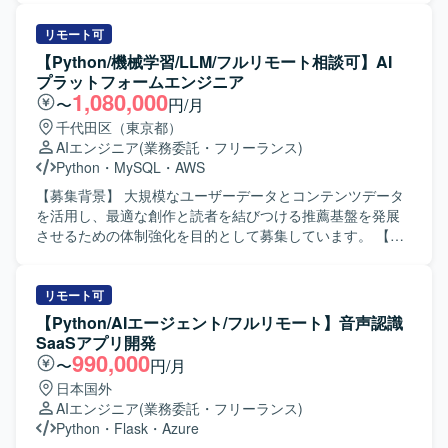
ていただきます。 ・機械学習モデルのパフォーマンス最適
化を行っていただきます。 ・プロダクト内および社内への
リモート可
AI導入を行っていただきます。 【開発環境】 ・開発言語：
【Python/機械学習/LLM/フルリモート相談可】AI
Python、Typescript ・機械学習・統計モデリング：scikit-
プラットフォームエンジニア
learn、LightGBM、pandas、numpy etc. ・クラウドプラッ
1,080,000
〜
円/月
トフォーム：Google Cloud Platform ・分析基盤：BigQuery
千代田区（東京都）
・アプリケーション：Next.js、FastAPI ・構成管理ツー
AIエンジニア
(業務委託・フリーランス)
ル：Terraform、Cloud Build ・データモデリング：
Python
・
MySQL
・
AWS
Dataform ・データビジュアライゼーション：
Metabase/Redash ・その他：Docker、GitHub、Slack、
【募集背景】 大規模なユーザーデータとコンテンツデータ
Github Copilot etc.
を活用し、最適な創作と読者を結びつける推薦基盤を発展
させるための体制強化を目的として募集しています。 【作
業内容】 おすすめ機能や検索機能の要件定義および目標指
標の設計、技術選定を行います。 ユーザーの行動ログやコ
ンテンツの特徴量を抽出するデータ処理基盤を設計・運用
リモート可
します。 LLMや埋め込み技術を用いてコンテンツ理解およ
【Python/AIエージェント/フルリモート】音声認識
び検索の基盤を設計・運用します。 推論パイプラインや
SaaSアプリ開発
LLM・機械学習モデルの開発および運用体制（LLMOps /
990,000
〜
円/月
MLOps）の仕組みを設計し、継続的に改善します。 ユーザ
日本国外
ー行動とコンテンツ情報に基づく推薦エンジンの開発・改
AIエンジニア
(業務委託・フリーランス)
善を行います。 コンテンツ分類の仕組みと記事評価機能の
Python
・
Flask
・
Azure
開発・改善を行い、その運用をチームとして支援します。