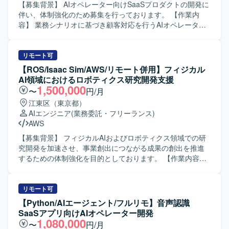
信頼性・安全性向上のため、悪意ある行動を検知しLLMで
【募集背景】 AIオペレーター向けSaaSプロダクトの開発に
判定するフィルタリング機能を開発します。 既存の機械学
伴い、体制強化のため募集を行っております。 【作業内
習基盤を最新技術に更新し、性能およびコストの改善を図
容】 業務シナリオに基づき顧客対応を行うAIオペレーター
ります。 新規事業における検索・おすすめ機能の企画・開
のSaaS開発を担当していただきます。個社ごとにアプリケ
発・改善に携わります。 【求める人物像】 ミッション・ビ
ーション設計を行い、プロンプトチューニングやAIエージ
ジョン・バリューに共感し、その実現に主体的に取り組め
ェント開発を通じて最適な対話フローを構築していただき
リモート可
る方を求めています。 新しい技術への感度が高く、プロダ
ます。また、AIエージェントのタスク分解やツール連携、
【ROS/Isaac Sim/AWS/リモート併用】フィジカル
クト品質向上にこだわりを持って取り組める方を歓迎しま
ワークフロー設計、エージェント精度向上のための評価指
AI領域におけるロボティクス研究開発支援
す。 環境変化に柔軟に対応し、建設的な議論を推進できる
標設計や改善サイクル設計、RAG最適化などにも携わって
1,500,000
〜
円/月
方を求めています。 計測と実験を重視し、データドリブン
いただきます。 【求める人物像】 生成AIやLLM技術への関
江東区（東京都）
に意思決定できる方に適したポジションです。 技術以外の
心が高く、新しい技術要素を自らキャッチアップしながら
AIエンジニア
(業務委託・フリーランス)
要素も含む複雑なビジネス課題に対して前向きに取り組
プロダクトに取り込んでいける方を求めております。チー
AWS
み、解決を楽しめるマインドをお持ちの方を歓迎します。
ムメンバーと協調しつつも、自走的に課題を発見し解決へ
生成AIの最新技術を積極的に取り込み、基盤の継続的な改
と導ける方を歓迎いたします。 【ポジションの魅力】 音声
【募集背景】 フィジカルAIおよびロボティクス領域での研
善に強い興味をお持ちの方を求めています。 【ポジション
認識とAIエージェント技術を組み合わせたSaaSプロダクト
究開発を加速させ、事業創出につながる成果の創出を推進
の魅力】 多様なコンテンツとコミュニティから生まれるユ
の中核に関わることができ、LLM連携やRAG最適化など先
するための体制強化を目的としております。 【作業内容】
ニークなデータを扱いながら開発に携わることができま
端領域の知見を実務を通じて蓄積していただけます。設計
フィジカルAI領域における研究・開発推進および成果創出
す。 国内でも有数のデータ規模を持つコンテンツプラット
から検証まで一貫して関われるため、技術的な裁量と学習
に向けた業務をご担当いただきます。 ロボット実機を用い
フォームで、推薦・検索基盤の運用経験を積むことができ
機会が大きいポジションです。 【開発環境】 Python、
た実験・検証・動作確認を行い、ROSおよびIsaac Simを活
リモート可
ます。 LLMを推薦に活用する実践的な知見を蓄積できる環
FastAPI、Flask、LLM、LangChain、LangGraph、RAG、
用したロボット制御およびシミュレーション開発を実施い
【Python/AIエージェント/フルリモ】音声認識
境です。 最新のAI技術を積極的に取り入れ、対外的な発信
Azure、AKS、Foundry、AI Search、音声認識AIを利用して
たします。 模倣学習を用いたAIモデルの開発・改善や、
SaaSアプリ向けAIオペレーター開発
も奨励される文化があります。 技術選定やロードマップ策
開発を行っております。
AWSクラウド環境を活用したVLA（Vision-Language-
1,080,000
〜
円/月
定に大きな裁量を持ち、AI・機械学習基盤構築の中核とし