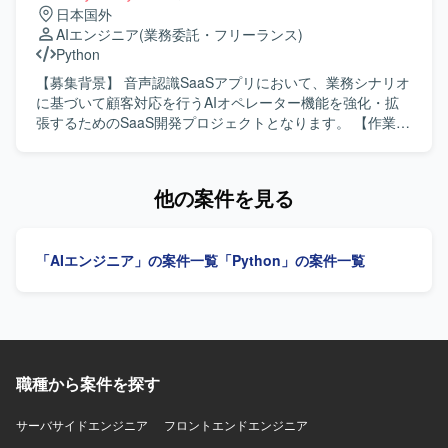
Action）開発を行っていただきます。 AI／ロボティクス技
日本国外
て活躍できるポジションです。 【開発環境】 機械学習シス
術の事業創出に向けた技術支援、技術ナレッジの整理およ
AIエンジニア
(業務委託・フリーランス)
テムの開発には主にPythonを使用し、Databricks上で動作
び技術者育成・展開、成果発表やレポーティングなども担
Python
することを前提にライブラリを選定します。 システム間通
当いただきます。 【求める人物像】 ロボティクスおよび機
信にはProtocol Bufferを利用します。 開発にはJupyter
械学習分野の最新技術に関心を持ち、自ら情報収集しなが
【募集背景】 音声認識SaaSアプリにおいて、業務シナリオ
Notebook on Databricksを利用し、Pythonプロジェクトの
ら主体的に研究開発を推進できる方を求めております。 チ
に基づいて顧客対応を行うAIオペレーター機能を強化・拡
パッケージングにはrye（uv backend）を利用します。 デ
ームメンバーと連携しながら、仮説検証を繰り返し行い、
張するためのSaaS開発プロジェクトとなります。 【作業内
ータ処理基盤としてはSnowflakeおよびDatabricksのSpark
成果創出に向けて粘り強く取り組める方が望ましいです。
容】 業務シナリオを踏まえたAIオペレーターの要件整理や
を使用し、大規模データの処理・学習・推論を行います。
【ポジションの魅力】 最先端のフィジカルAIおよびロボテ
設計を行い、個社ごとにアプリケーション設計やプロンプ
マネージドクラウドサービスとしてDatabricks on AWSおよ
ィクス技術に関わりながら、実ロボットおよびシミュレー
トチューニング、エージェント開発を実施していただきま
他の案件を見る
びQdrantを利用します。
ション環境を用いた研究開発に携わることができます。
す。LLM連携APIの設計・実装や、タスク分解・ツール連
VLAや模倣学習、強化学習といった先端技術を活用し、研究
携・ワークフロー設計を行いながら、エージェントの精度
成果を事業創出につなげる経験を積むことができます。
向上に向けた検証・改善を継続的に行っていただきます。
「AIエンジニア」の案件一覧
「Python」の案件一覧
【開発環境】 ROSおよびIsaac Simを用いたロボット制御・
【求める人物像】 生成AIやAIエージェント技術への関心が
シミュレーション環境と、AWSクラウド環境を組み合わせ
高く、自ら課題を発見しながら設計・実装・改善を主体的
た開発体制となっております。
に進めていただける方を求めております。関係者とコミュ
ニケーションを取りながら要件を整理し、プロダクト品質
の向上に責任感を持って取り組んでいただける方が望まし
いです。 【ポジションの魅力】 音声認識と生成AIを組み合
職種から案件を探す
わせたSaaSプロダクトにおいて、プロンプト戦略やエージ
ェント構成などコアとなるアーキテクチャ設計から関わる
ことができます。個社ごとの要件にあわせたカスタマイズ
サーバサイドエンジニア
フロントエンドエンジニア
開発を通じて、多様な業務シナリオに対するAI活用ノウハ