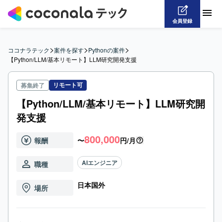
会員登録
>
>
>
ココナラテック
案件を探す
Pythonの案件
【Python/LLM/基本リモート】LLM研究開発支援
リモート可
募集終了
【Python/LLM/基本リモート】LLM研究開
発支援
800,000
報酬
〜
円/月
AIエンジニア
職種
日本国外
場所