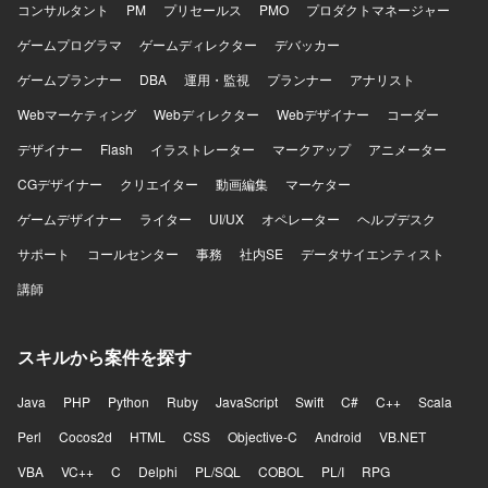
を判断できる設計センスをお持ちで、顧客や開発、運用の
コンサルタント
PM
プリセールス
PMO
プロダクトマネージャー
間を橋渡しできるコミュニケーション力を発揮いただける
ゲームプログラマ
方を想定しております。オンプレミス資産の制約を理解し
ゲームディレクター
デバッカー
つつ、AWSマネージドサービスへ適切に置き換える設計判
ゲームプランナー
DBA
運用・監視
プランナー
アナリスト
断力をお持ちの方にマッチするポジションです。 【ポジシ
ョンの魅力】 大手鉄道会社向けの高可用性かつ高セキュリ
Webマーケティング
Webディレクター
Webデザイナー
コーダー
ティが求められる基盤を、AWSマネージドサービスを中心
デザイナー
Flash
イラストレーター
マークアップ
アニメーター
にゼロから設計し構築していく経験を積むことができま
す。非機能要件定義から設計、IaC実装、運用設計まで幅広
CGデザイナー
クリエイター
動画編集
マーケター
い工程に関与できるため、クラウドアーキテクトとしての
ゲームデザイナー
スキルを総合的に高めていただけます。また、セキュリテ
ライター
UI/UX
オペレーター
ヘルプデスク
ィサービス群や認証連携、ネットワーク接続など、エンタ
サポート
コールセンター
事務
社内SE
データサイエンティスト
ープライズ向けの先進的なクラウドアーキテクチャに携わ
ることができます。 【開発環境】 AWS（VPC、Subnet、
講師
NAT GW、IGW、VPC Endpoints、Route 53、ALB、ECS
on Fargate、ECR、Aurora PostgreSQL、RDS Proxy、
ElastiCache、S3、EFS、CloudFront、ACM、AWS WAF
スキルから案件を探す
v2、IAM、KMS、Secrets Manager、GuardDuty、Security
Hub、AWS Config、CloudTrail、AWS Shield、
Java
PHP
Python
Ruby
JavaScript
Swift
C#
C++
Scala
CloudWatch、SNS、SQS、SES、EventBridge）、
Perl
Terraform、AWS CDK、GitHub Actions、CodePipeline、
Cocos2d
HTML
CSS
Objective-C
Android
VB.NET
OneLoginによるSSO連携、SAML/OIDCによる認証連携な
VBA
VC++
C
Delphi
PL/SQL
COBOL
PL/I
RPG
どの環境で作業いただきます。