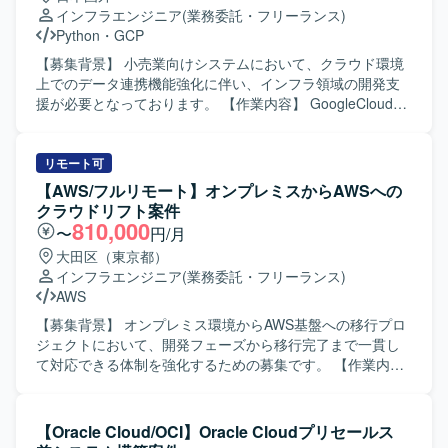
いった各領域において、詳細設計、構築手順書作成、単体
インフラエンジニア
(業務委託・フリーランス)
テスト項目書作成、環境構築、単体テスト、結合テスト、
Python
・
GCP
総合テストまで一連の工程を担当していただきます。 サー
バ系では、物理サーバ/仮想化基盤、DB/データ連携/OS/保
【募集背景】 小売業向けシステムにおいて、クラウド環境
全/機器設置調整といった領域にて、サーバおよび仮想化基
上でのデータ連携機能強化に伴い、インフラ領域の開発支
盤の設計・構築、各種ミドルウェア・DB・データ連携・保
援が必要となっております。 【作業内容】 GoogleCloud環
全機構の設計・構築、ならびにテスト計画・実施・結果整
境上で作成されたファイルやBigQueryテーブルデータを外
理などを行っていただきます。 プロジェクト全体として
部システムへ連携するためのインフラ構築および設定支援
は、詳細設計～各種テスト～切替までの長期フェーズにわ
を行っていただきます。 具体的には、対向システムごとの
リモート可
たり、段階的に環境を構築しながら、既存環境から新基盤
フォーマットに合わせたファイル連携基盤の設計・構築、
【AWS/フルリモート】オンプレミスからAWSへの
へのスムーズな移行を進めていきます。 【求める人物像】
データ取得からファイル作成までの処理を支えるインフラ
クラウドリフト案件
インフラ基盤の大規模更改プロジェクトにおいて、担当領
の整備、対向システムへのPUSHおよび外部システムからの
810,000
〜
円/月
域の技術的な深い理解を持ちつつ、関連チームと連携しな
PULLに対応するための仕組みの構築などを担当していただ
大田区（東京都）
がら主体的に設計・構築・テストを推進できる方を求めて
きます。また、APIとしての提供方式に対応するための環境
インフラエンジニア
(業務委託・フリーランス)
います。 複数プロダクトが連携する環境のため、周辺領域
構成や関連する設定作業も行っていただきます。 【求める
AWS
にも関心を持ち、仕様や構成を自らキャッチアップしなが
人物像】 クラウドインフラに関する知見を活かし、要件を
ら、課題やリスクを早期に発見し共有できる方が望ましい
踏まえて自律的に環境構成を検討できる方を求めておりま
【募集背景】 オンプレミス環境からAWS基盤への移行プロ
です。 ドキュメント作成やレビューなども多いため、丁寧
す。関係者とのコミュニケーションを取りながら、安定し
ジェクトにおいて、開発フェーズから移行完了まで一貫し
なコミュニケーションとチームでの協調性を重視される方
たデータ連携基盤の構築に取り組んでいただける方が望ま
て対応できる体制を強化するための募集です。 【作業内
にマッチします。 【ポジションの魅力】 大規模な社内シス
しいです。 【ポジションの魅力】 マルチクラウドを前提と
容】 オンプレミス環境の既存サーバー群をAWS基盤へ移行
テム基盤の刷新プロジェクトに参画することで、ネットワ
した外部システム連携基盤の構築に携わることができ、
するにあたり、設計の修正および移行対応を行っていただ
ークからサーバ、仮想化基盤、ストレージ、認証基盤、
GCPを中心としたクラウドインフラの実務経験を深めてい
きます。具体的には、移行に伴うプログラムの改修、テス
【Oracle Cloud/OCI】Oracle Cloudプリセールス
DB、保全機構まで幅広いインフラ技術に関わることができ
ただけます。データ処理から連携まで一連の仕組みづくり
ト、実装、設計修正などの対応や、AWS環境の構築、各種