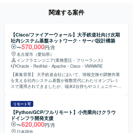
関連する案件
【Cisco/ファイアーウォール】大手鉄道社向け次期
社内システム基盤ネットワーク・サーバ設計構築
570,000
〜
円/月
名古屋市（愛知県）
インフラエンジニア
(業務委託・フリーランス)
Oracle
・
RedHat
・
Apache
・
Cisco
・
VMWARE
【募集背景】 大手鉄道会社において、情報交換や調整作業
を支える社内システム基盤が複数世代にわたりオンプレミ
スで運用されてきましたが、端末2台持ちやコミュニケーシ
ョンの非効率性、バージョンアップ負荷の高止まりといっ
た課題が顕在化しているため、次期基盤への全面刷新プロ
ジェクトが立ち上がりました。 【作業内容】 6代目社内シ
リモート可
ステム基盤の刷新プロジェクトに参画し、ネットワーク系
【Python/GCP/フルリモート】小売業向けクラウ
およびサーバ系インフラの設計・構築・テストをご担当い
ドインフラ開発支援
ただきます。 ネットワーク系では、FW/スイッチ/ストレー
620,000
〜
円/月
ジ/リモート環境、NTP/証明書/RADIUS/DHCP/DNS/無線と
日本国外