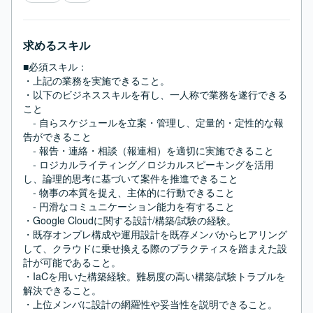
求めるスキル
■必須スキル：
・上記の業務を実施できること。

・以下のビジネススキルを有し、一人称で業務を遂行できる
こと

　- 自らスケジュールを立案・管理し、定量的・定性的な報
告ができること

　- 報告・連絡・相談（報連相）を適切に実施できること

　- ロジカルライティング／ロジカルスピーキングを活用
し、論理的思考に基づいて案件を推進できること

　- 物事の本質を捉え、主体的に行動できること

　- 円滑なコミュニケーション能力を有すること

・Google Cloudに関する設計/構築/試験の経験。

・既存オンプレ構成や運用設計を既存メンバからヒアリング
して、クラウドに乗せ換える際のプラクティスを踏まえた設
計が可能であること。

・IaCを用いた構築経験。難易度の高い構築/試験トラブルを
解決できること。

・上位メンバに設計の網羅性や妥当性を説明できること。
