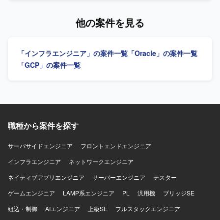
関する知識も活かしていただける環境です。
意欲のある方も歓迎いたします。 【ポジションの魅力】
【作業内容】 現場作業者向け作業管理システムのAWSクラ
Oracle Cloudを中心としたクラウドインフラ領域で、プリ
ウドリフトにおいて、基盤チームの一員として非機能要件
他の案件を見る
セールスから構築リーダーまで一気通貫で経験を積むこと
の整理からAWS基盤の設計、IaC実装、運用設計までを一気
ができます。 高い要求レベルのインフラ案件に関わること
通貫で担当いただきます。具体的には、可用性や性能、拡
で、非機能要件設計やクラウド基盤構築のスキルを総合的
張性、セキュリティ、運用、コストなどの非機能要件を整
「インフラエンジニア」の案件一覧
「Oracle」の案件一覧
に高めることができます。 将来的なリーダー・マネジメン
理し、それらを根拠にネットワークやコンテナ基盤、デー
トポジションを見据えたキャリア形成にもつながる環境で
タベース、認証連携、監視やバックアップなどの基盤設計
「GCP」の案件一覧
す。 【開発環境】 ・Oracle Cloud Infrastructure(OCI)を中
に落とし込んでいただきます。VPCやサブネット、NAT、
心としたクラウド基盤 ・Oracle Database ・Linux、
VPCエンドポイントなどのネットワーク設計、ECS on
Windows Server ・VMware（vSphere、ESXi） ・
Fargateを用いたコンテナ基盤設計、Aurora PostgreSQLや
Terraform、AnsibleなどのIaCツールを利用する可能性があ
RDS Proxy、ElastiCacheなどを用いたデータ基盤設計を行
ります。
っていただきます。また、WAFやGuardDuty、Security
Hub、Config、IAM、KMSなどを用いたセキュリティ設計、
職種から案件を探す
TerraformやAWS CDKによるIaC実装、GitHub Actionsや
CodePipeline等を用いたコンテナビルドからデプロイまで
サーバサイドエンジニア
フロントエンドエンジニア
のCI/CDパイプライン構築も担当いただきます。さらに、オ
インフラエンジニア
フィスネットワークとクラウドを接続するクラウド側ネッ
ネットワークエンジニア
トワーク設定や、障害対応、バックアップおよびリスト
ネイティブアプリエンジニア
サーバーエンジニア
テスター
ア、権限、コスト監視などの運用設計も行っていただきま
す。 【求める人物像】 非機能要件から設計、IaC実装、運
ゲームエンジニア
LAMP系エンジニア
PL
汎用機
ブリッジSE
用設計まで一人で完結できる自走力をお持ちの方を求めて
組込・制御
AIエンジニア
上級SE
フルスタックエンジニア
おります。セキュリティ、可用性、コストのトレードオフ