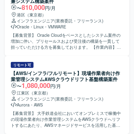
兼システム構築案件
ます。 長期にわたるプロジェクトの中で、詳細設計からテ
に関わることで、インフラエンジニアとしてのスキルの幅
ドキュメントの作成を担当していただきます。既存プログ
810,000
〜
円/月
スト、切替まで一連の工程を経験できるため、インフラエ
を広げることができます。 【開発環境】 GoogleCloud環境
ラムの改修から新環境構築、移行完了までの一連のフェー
港区（東京都）
ンジニアとしてのスキルを体系的かつ実践的に高めること
（IAM、VPC、Firewallルール、VM、Pub/Sub など）を利
ズに参画していただきます。 【求める人物像】 プロジェク
インフラエンジニア
(業務委託・フリーランス)
ができます。 複数領域でのメンバー募集が行われているた
用したインフラ構成となります。Dockerイメージを用いた
ト全体を自分の担当範囲として捉え、主体的に課題を発見
Oracle
・
Linux
・
VMWARE
め、得意領域を活かしながら、将来的には周辺領域へスキ
コンテナ運用を前提とし、BigQueryやストレージサービス
しながら業務を遂行できる方を求めています。チームメン
ルを広げていくキャリアパスも描きやすい環境です。 【開
との連携を行います。
バーと協力しながら責任感を持ってタスクを完遂できる
【募集背景】 Oracle Cloudをベースとしたシステム案件の
発環境】 ネットワーク：Ciscoスイッチ（C9200L、
方、初級者にもわかりやすいドキュメントを作成し、情報
増加に伴い、プリセールスおよび受注後の構築を一貫して
C9300X、Nexus 9000シリーズ）、Thunderシリーズ負荷
共有やナレッジ蓄積に貢献していただける方が望ましいで
担っていただける方を募集しております。 【作業内容】
分散装置、SRX340、PA-550、Panorama、NetApp
す。また、既存システム情報を整理・分析し、抜け漏れの
Oracle Cloudをベースとしたシステムの販促に関するプリ
AFF/FASシリーズ 認証・時刻・無線：TS-2220-
ない検討ができる方を歓迎いたします。 【ポジションの魅
セールス業務として、引き合い案件に対する見積作成およ
33（NTP）、NetAttestD3（DNS/DHCP）、
力】 オンプレミスからクラウドへの大規模な移行プロジェ
び提案対応を行っていただきます。 受注後は、プロジェク
リモート可
NetAttestEPS（認証局/証明書）、Catalyst CW9800M（無
クトに参画することで、AWS基盤構築やシステム移行に関
トリーダーとしてクラウド基盤の設計・構築・移行を推進
【AWS/インフラ/フルリモート】現場作業者向け作
線LANコントローラ） サーバ・仮想化：VSAN Ready Node
する実践的な知見を幅広く獲得していただけます。設計修
し、手足要員への指示出しやタスクの割り振りを行ってい
業管理システムAWSクラウドリフト基盤構築案件
R670、PowerEdge R470、vSphere ESXi、vSphere
正からプログラム改修、テスト、移行対応まで一連の工程
ただきます。 インフラの監視、バックアップ、セキュリテ
1,080,000
〜
円/月
vCenter、VCF Operations、NSX Manager、Security
に関わることで、上流から下流までの経験を積むことがで
ィ、運用など非機能要件の設計にも関与いただきます。
江東区（東京都）
Services Platform、VCF cloud builder DB・ミドルウェア
き、リードSEやクラウドエンジニアとしてのスキルアップ
【求める人物像】 自律的に仕様理解から業務推進まで行え
インフラエンジニア
(業務委託・フリーランス)
等：Oracle Standard Edition、HULFT、Pacemaker、
につながるポジションです。 【開発環境】 オンプレミス環
る方を求めております。 作業の効率化・自動化を意識しな
Aurora
・
AWS
Postfix、squid OS：Windows Server、Redhat系OS
境からAWS環境への移行を前提とした構成となっており、
がら取り組み、チームメンバーと主体的にコミュニケーシ
対象言語としてはwsf、vbs、ps1、php、asp、js、json、
ョンを図れる方を歓迎いたします。 サブリーダーとしてメ
【募集背景】 大手鉄道会社においてオンプレミスで稼働中
py、sql、jspなどのスクリプト言語やWeb関連技術を扱いま
ンバーのスケジューリングやタスク管理、課題管理を行い
の現場作業者向け作業管理システムをAWSクラウドへリフ
す。インフラ面ではAWSサービスを用いた基盤構築を行
ながら、お客様への報告・説明も丁寧に実施できる方を想
トするにあたり、AWSマネージドサービスを活用した基盤
い、WindowsServer環境やネットワーク、セキュリティに
定しております。 リーダーポジションにチャレンジしたい
構築を推進するための体制強化を行う背景がございます。