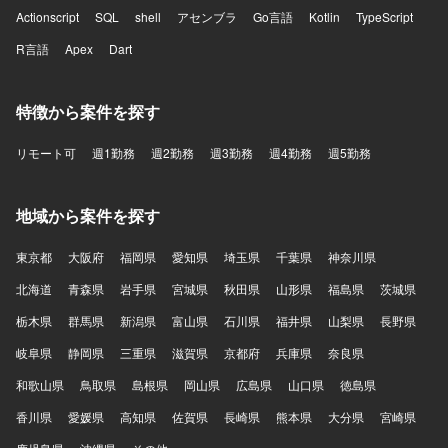
Actionscript
SQL
shell
アセンブラ
Go言語
Kotlin
TypeScript
R言語
Apex
Dart
特徴から案件を探す
リモート可
週1勤務
週2勤務
週3勤務
週4勤務
週5勤務
地域から案件を探す
東京都
大阪府
福岡県
愛知県
埼玉県
千葉県
神奈川県
北海道
青森県
岩手県
宮城県
秋田県
山形県
福島県
茨城県
栃木県
群馬県
新潟県
富山県
石川県
福井県
山梨県
長野県
岐阜県
静岡県
三重県
滋賀県
京都府
兵庫県
奈良県
和歌山県
鳥取県
島根県
岡山県
広島県
山口県
徳島県
香川県
愛媛県
高知県
佐賀県
長崎県
熊本県
大分県
宮崎県