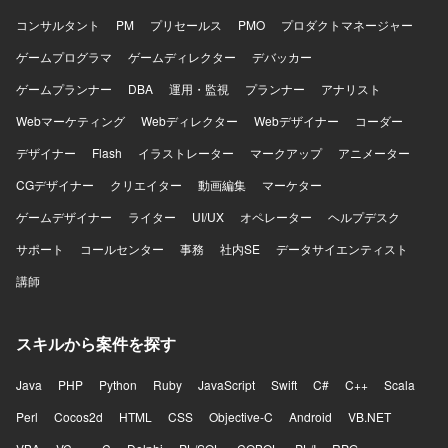
コンサルタント
PM
プリセールス
PMO
プロダクトマネージャー
ゲームプログラマ
ゲームディレクター
デバッカー
ゲームプランナー
DBA
運用・監視
プランナー
アナリスト
Webマーケティング
Webディレクター
Webデザイナー
コーダー
デザイナー
Flash
イラストレーター
マークアップ
アニメーター
CGデザイナー
クリエイター
動画編集
マーケター
ゲームデザイナー
ライター
UI/UX
オペレーター
ヘルプデスク
サポート
コールセンター
事務
社内SE
データサイエンティスト
講師
スキルから案件を探す
Java
PHP
Python
Ruby
JavaScript
Swift
C#
C++
Scala
Perl
Cocos2d
HTML
CSS
Objective-C
Android
VB.NET