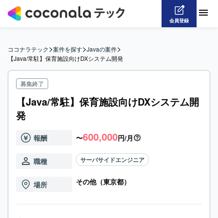
会員登録
>
>
>
ココナラテック
案件を探す
Javaの案件
【Java/常駐】保育施設向けDXシステム開発
募集終了
【Java/常駐】保育施設向けDXシステム開
発
600,000
報酬
〜
円/月
サーバサイドエンジニア
職種
その他（東京都）
場所