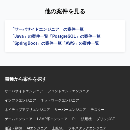
SRX、MDTなどの実務経験を積むことで、インフラエンジ
ただきます。バックエンドおよびフロントエンドの開発に
ニアとしてのスキルを幅広く高めていただけます。 【開発
幅広く対応いただきます。 【求める人物像】 前向きにキャ
他の案件を見る
環境】 Cisco Catalyst、Juniper SRX、Windows系OS、
ッチアップや技術向上に取り組める方を求めています。
Linux、MDTを用いたネットワークおよび端末環境の構築を
【ポジションの魅力】 バックエンドからフロントエンドま
行います。
で幅広い領域に携わり、要件定義から結合テストまで一貫
「サーバサイドエンジニア」の案件一覧
した開発経験を積むことができます。 【開発環境】 バック
エンドはJava（Springboot）、フロントエンドは
「Java」の案件一覧
「PostgreSQL」の案件一覧
TypeScript（React）、インフラはAWS、データベースは
「SpringBoot」の案件一覧
「AWS」の案件一覧
PostgreSQLを使用します。
職種から案件を探す
サーバサイドエンジニア
フロントエンドエンジニア
インフラエンジニア
ネットワークエンジニア
ネイティブアプリエンジニア
サーバーエンジニア
テスター
ゲームエンジニア
LAMP系エンジニア
PL
汎用機
ブリッジSE
組込・制御
AIエンジニア
上級SE
フルスタックエンジニア