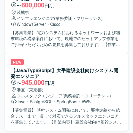
環境で開発を行います。
位で実施いたします。完全な新規開発ではなく、既存のベ
600,000
〜
円/月
ースソフトに対して機能追加や修正を行っていただきま
茨城県
す。基本設計、詳細設計、プログラミング、結合テスト、
インフラエンジニア
(業務委託・フリーランス)
総合テストまで一貫してご対応いただきます。 【求める人
WindowsServer
・
Cisco
物像】 能動的に作業を進めることができ、長期的に継続し
て取り組んでいただける方を求めております。日本語で技
【募集背景】 電力システムにおけるネットワークおよび端
術的なコミュニケーションが円滑に行え、仕様書を正確に
末環境の構築案件において、現地でのセットアップ作業を
理解できる方を歓迎いたします。 【ポジションの魅力】 カ
ご担当いただくための要員を募集しております。 【作業内
メラ制御におけるコアとなるミドルウェア開発に携わるこ
容】 電力システム向けネットワークおよび端末環境におい
とができ、イメージャーやレンズ制御など複数の機能と連
て、現地端末の構築・セットアップ作業を行っていただき
携しながら高精度な画像処理制御を経験することができま
ます。Cisco CatalystやJuniper SRXなどのネットワーク機
NEW
す。長期的なプロジェクトの中で、組込C++開発スキルやリ
器の設定を行い、WindowsやLinux環境でのルーティング設
【Java/TypeScript】大手建設会社向けシステム開
アルタイム制御に関する知見を深めていただけます。 【開
定を実施していただきます。また、MDTを用いたタスクシ
発エンジニア
発環境】 OSはLinux環境となり、組込C++を用いたカメラ
ーケンスの作成およびMDT環境の構築を行っていただきま
945,000
〜
円/月
制御ミドルウェアの開発を行います。
す。 【求める人物像】 ネットワーク機器やOSの設定作業
港区（東京都）
に主体的に取り組み、仕様書を読み解きながら正確に構築
フルスタックエンジニア
(業務委託・フリーランス)
作業を進めていただける方を求めております。現地での作
Java
・
PostgreSQL
・
SpringBoot
・
AWS
業において、関係者と技術的な内容を日本語で円滑にコミ
ュニケーションできる方が望ましいです。 【ポジションの
【募集背景】 基幹システム開発において、要件定義から結
魅力】 電力システムという社会インフラを支える領域で、
合テストまで一貫して対応できるフルスタックエンジニア
ネットワーク構築から端末セットアップまで一連の構築作
を募集しています。 【作業内容】 建設会社向け基幹システ
業を経験することができます。Cisco CatalystやJuniper
ム開発において、要件定義から結合テストまでをご担当い