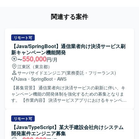
関連する案件
リモート可
【Java/SpringBoot】通信業者向け決済サービス刷
新キャンペーン機能開発
550,000
〜
円/月
江東区（東京都）
サーバサイドエンジニア
(業務委託・フリーランス)
Java
・
SpringBoot
・
AWS
【募集背景】 通信業者向け決済サービスの刷新に伴い、キ
ャンペーン機能の開発体制を強化するための募集となりま
す。 【作業内容】 決済サービスアプリにおけるキャンペー
ン機能の開発を担当していただきます。ウォータフォール
型の開発プロセスに沿って、詳細設計から製造、単体試
験、結合試験、総合試験まで一連の工程を実施していただ
リモート可
きます。スケジュールに応じて、結合試験フェーズや総合
【Java/TypeScript】某大手建設会社向けシステム
試験フェーズでの各種検証や不具合対応も行っていただき
開発案件エンジニア募集
ます。 【求める人物像】 バックエンド開発における設計か