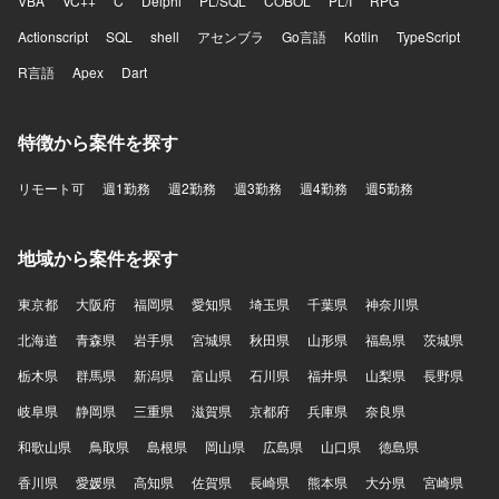
VBA
VC++
C
Delphi
PL/SQL
COBOL
PL/I
RPG
Actionscript
SQL
shell
アセンブラ
Go言語
Kotlin
TypeScript
R言語
Apex
Dart
特徴から案件を探す
リモート可
週1勤務
週2勤務
週3勤務
週4勤務
週5勤務
地域から案件を探す
東京都
大阪府
福岡県
愛知県
埼玉県
千葉県
神奈川県
北海道
青森県
岩手県
宮城県
秋田県
山形県
福島県
茨城県
栃木県
群馬県
新潟県
富山県
石川県
福井県
山梨県
長野県
岐阜県
静岡県
三重県
滋賀県
京都府
兵庫県
奈良県
和歌山県
鳥取県
島根県
岡山県
広島県
山口県
徳島県
香川県
愛媛県
高知県
佐賀県
長崎県
熊本県
大分県
宮崎県