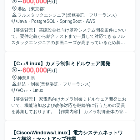
800,000
〜
円/月
ら試験まで一貫して主体的に対応できる方を求めておりま
港区（東京都）
す。チームメンバーや関係者と円滑にコミュニケーション
フルスタックエンジニア
(業務委託・フリーランス)
を取りながら、品質とスケジュールの両立を意識して取り
Java
・
PostgreSQL
・
SpringBoot
・
AWS
組んでいただける方が望ましいです。 【ポジションの魅
力】 大規模な決済サービスの刷新プロジェクトに参画して
【募集背景】 某建設会社向け基幹システム開発案件におい
いただけるため、決済領域での業務知識や大規模システム
て、要件定義から結合テストまで一貫して対応できるフル
開発の経験を積むことができます。詳細設計以降の工程を
スタックエンジニアの参画ニーズが高まっているため募集
通じて、設計力やテスト設計力を高めることができ、長期
しております。 【作業内容】 某建設会社向け基幹システム
的な参画により継続的なスキルアップも期待できます。
開発案件にて、要件定義から結合テストまでの一連の工程
【開発環境】 Java（SpringBoot）を用いたバックエンド開
をご担当いただきます。バックエンドとフロントエンドの
【C++/Linux】カメラ制御ミドルウェア開発
発環境にて、AWS上でシステムを構築・開発していただき
両方に携わり、システム全体を見通した開発を行っていた
600,000
〜
円/月
ます。ウォータフォール型の開発プロセスを採用してお
だきます。 【求める人物像】 前向きに業務へ取り組み、キ
神奈川県
り、各工程ごとに成果物レビューや試験を行う体制となっ
ャッチアップや技術向上に積極的な方を求めております。
組込・制御
(業務委託・フリーランス)
ております。
関係者と連携しながら主体的に動ける方にマッチしたポジ
VC++
・
Linux
ションです。 【ポジションの魅力】 基幹システム開発にお
いて要件定義から結合テストまで一貫して携わることがで
【募集背景】 家電系向けカメラ制御ミドルウェア開発にお
きるため、上流から下流まで幅広い工程を経験できます。
いて、機能追加および改修対応を継続的に行うための要員
バックエンドとフロントエンドの両方に関わることで、フ
を募集しております。 【作業内容】 カメラ制御全体の管
ルスタックエンジニアとしてのスキルをさらに高めていた
理、動画および静止画シーケンス制御、画像データフロー
だけます。 【開発環境】 バックエンドは
の制御を行っていただきます。各機能（イメージャー、レ
Java(Springboot)、フロントエンドはTypeScript(React)、
ンズ制御、露出制御、認識など）と密に連携し、1フレーム
【Cisco/Windows/Linux】電力システムネットワ
インフラはAWS、データベースはPostglesSQLを利用した
の画像データを整えていくための信号整理をマイクロ秒単
ーク構築・セットアップ作業