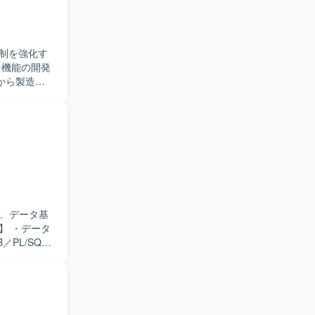
システムが
制を強化す
から製造、
ールに応じ
だきます。
応できる方
がら、品質
域での業務
じて、設計
も期待でき
い、データ基
おり、各工
PL/SQL
す。 ・カ
どの性能チ
nclogic
。 ・バッ
DBCコネク