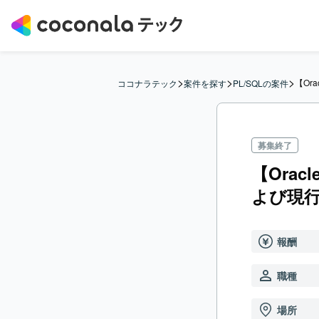
>
>
>
【Or
ココナラテック
案件を探す
PL/SQLの案件
募集終了
【Ora
よび現
報酬
職種
場所