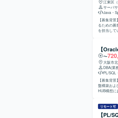
江東区（
心とした基
サーバサ
想定されま
Java
・
S
【募集背景
るための募集となります。 【作業内容】
を担当して
単体試験、
て、結合試
【求める人
【Ora
を求めてお
720
〜
とスケジュー
力】 大規
大阪市北
知識や大規
DBA
(業
力やテスト
PL/SQL
ます。 【開発環境】 Java（SpringBoot）を用いたバックエンド開発環境にて、AWS上でシステ
【募集背景
ムを構築・
盤構築およびデ
程ごとに成
HUB構想に
を用いたス
ーソル処理
ューニングを実施
リモート可
等のETL
【PL/
チ処理の設