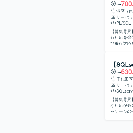
700
〜
タやSaa
JOIN・
港区（東
行っていただきます。 【求める人物像】 ・デー
サーバサ
がら、自ら
PL/SQL
バーとコミ
【募集背景
ていただける方を想定しています
行対応を強化するための募集
わることで
び移行対応
できます。 
ら製造、単
て、SQLチ
からIFS 
OracleDB
ョンでは、
【SQL
SSIS、Sy
行領域の統括をご担当いただ
630
〜
ニケーショ
解決に向け
千代田区
調整に柔軟に対応できる
サーバサ
ジを用いた
SQLserv
庫・購買・
【募集背景
工程に関わ
な対応が必要となって
です。 【開発環境】 PL/SQLを用いた開発環境下で、ERPパッケージと連携するアドオンやデ
ッケージの
ータ移行ロ
既存機能の
工程を担当
様の確認を行っていただきます。