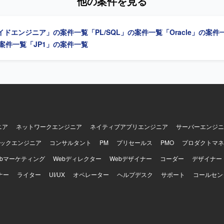
他の案件を見る
ンを取りながら業務を進めていただける方を求めています。既存システ
調査結果や設計内容を分かりやすく説明できる方にマッチするポジショ
ンの魅力】 金融市場系システムに携わりながら、パッケージ保守から小
イドエンジニア」の案件一覧
「PL/SQL」の案件一覧
「Oracle」の案件
工程を経験できる点が魅力です。ユーザーとの直接的なやり取りや他シ
じて、業務知識と技術スキルの双方を高めていただけます。 【開発環境】 SQL
の案件一覧
「JP1」の案件一覧
/SQL、ストアドプロシジャを用いた開発環境での業務となります。C#、
バッチ、HULFT/DataMagic、FTP、JP1などに触れる機会もございます。
ニア
ネットワークエンジニア
ネイティブアプリエンジニア
サーバーエンジニ
ックエンジニア
コンサルタント
PM
プリセールス
PMO
プロダクトマネ
ebマーケティング
Webディレクター
Webデザイナー
コーダー
デザイナー
ナー
ライター
UI/UX
オペレーター
ヘルプデスク
サポート
コールセン