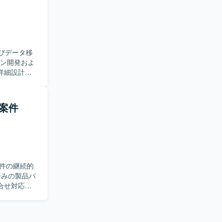
す。 ・
非正規化）を
・関連メン
作業を進め
よびデータ移
積むことが
詳細設計か
経験を通じ
既存システム
行SEポジシ
lend、
整など、移
発案件
告を行い、
特有の変更や
産管理・在
まで一連の
件の継続的
できる環境
合せ対応、
での一連の
て要件や仕