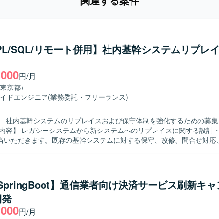
関連する案件
/PL/SQL/リモート併用】社内基幹システムリプレ
,000
円/月
東京都）
イドエンジニア
(業務委託・フリーランス)
】 社内基幹システムのリプレイスおよび保守体制を強化するための募集
当いただきます。既存の基幹システムに対する保守、改修、問合せ対応
よび原因究明、改善対応なども実施いただきます。業務担当者との調整
理や影響範囲の確認、テスト計画およびテスト実施、リリース後のフォ
求める人物像】 関係者と円滑にコミュニケーションを取りな
に動いていただける方を求めております。既存システムの仕様を自らキ
a/SpringBoot】通信業者向け決済サービス刷新キ
て粘り強く対応できる方が望ましいです。 【ポジションの魅力】 基幹システ
開発
イスおよび保守を通じて、上流から下流まで一貫した業務に携わること
,000
な保守・改善を通じて業務理解と技術力を同時に高めることができ、SQLや
円/月
発・保守の経験を深められます。 【開発環境】 SQLおよびPL/SQLを中