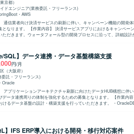
東京都）
幹システム環境での開発・保守となります。Oracle関連技術を利用した
イドエンジニア
(業務委託・フリーランス)
す。
pringBoot
・
AWS
】 通信業者向け決済サービスの刷新に伴い、キャンペーン機能の開発体
 決済サービスアプリにおけるキャンペーン機能の開発
いただきます。ウォータフォール型の開発プロセスに沿って、詳細設計
結合試験、総合試験まで一連の工程を実施していただきます。スケジュ
験フェーズや総合試験フェーズでの各種検証や不具合対応も行っていた
物像】 バックエンド開発における設計から試験まで一貫して主体的に対
cle/SQL】データ連携・データ基盤構築支援
ります。チームメンバーや関係者と円滑にコミュニケーションを取りな
,000
円/月
ルの両立を意識して取り組んでいただける方が望ましいです。 【ポジションの魅
模な決済サービスの刷新プロジェクトに参画していただけるため、決済領
区（大阪府）
模システム開発の経験を積むことができます。詳細設計以降の工程を通
務委託・フリーランス)
設計力を高めることができ、長期的な参画により継続的なスキルアップ
・
Oracle
】 アプリケーションアーキテクチャ刷新に向けたデータHUB構想に伴
開発していただきます。ウォータフォール型の開発プロセスを採用して
ータ連携周りの体制を強化するための募集となります。 【作業内容】 ・データ
果物レビューや試験を行う体制となっております。
おけるデータ基盤の設計・構築支援を行っていただきます。 ・OracleDB／
トアドプロシージャ／ファンクションの設計・実装を担当していただきま
・例外処理・トランザクション制御、および索引設計や実行計画確認な
していただきます。 ・DataSpider、Informatica、Talend、SSIS、Sy
／データ連携ツールを用いたジョブ設計～実装～運用を行っていただきます
SQL】IFS ERP導入における開発・移行対応案件
計およびスケジューラとの連携設定を行っていただきます。 ・JDBC/O