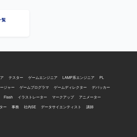
ムの仕様を
ンです。
規模開発ま
一覧
ステム担当
VBA、
ア
テスター
ゲームエンジニア
LAMP系エンジニア
PL
ージャー
ゲームプログラマ
ゲームディレクター
デバッカー
Flash
イラストレーター
マークアップ
アニメーター
ター
事務
社内SE
データサイエンティスト
講師