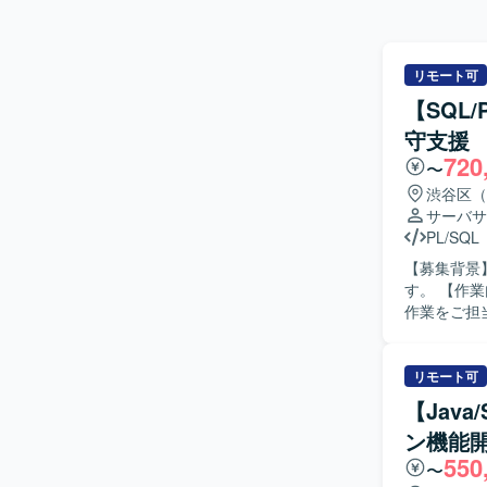
リモート可
【SQL
守支援
720
〜
渋谷区（
サーバサ
PL/SQL
【募集背景
す。 【作業内容】 レガシーシステムから新システムへのリプレイスに関する設計・開発・移行
作業をご担
時の調査お
ら、仕様整
連の作業をお願いいたします。 【
リモート可
がら主体的
【Jav
プし、課題に対し
ン機能
ムのリプレ
550
す。長期的
〜
を活用したシステム開