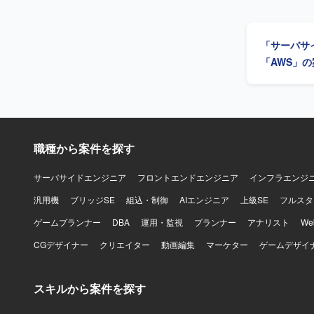
ニケーショ
読み解き、
【ポジショ
「サーバサ
で一貫した
との打合せを通
「AWS」
サーバやPL
Windows
職種から案件を探す
サーバサイドエンジニア
フロントエンドエンジニア
インフラエンジ
汎用機
ブリッジSE
組込・制御
AIエンジニア
上級SE
フルスタ
ゲームプランナー
DBA
運用・監視
プランナー
アナリスト
W
CGデザイナー
クリエイター
動画編集
マーケター
ゲームデザイ
スキルから案件を探す