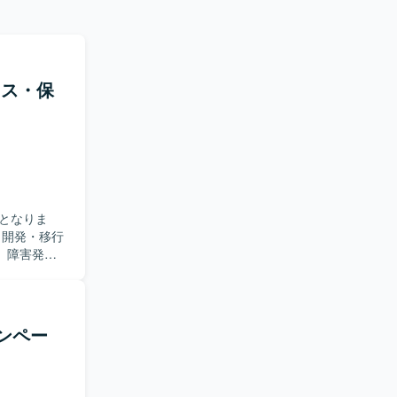
イス・保
となりま
、障害発生
を行いなが
ローまで一
ャッチアッ
ャンペー
ができま
PL/SQL