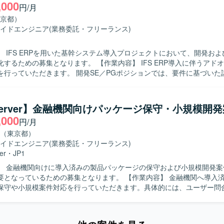
,000
円/月
S連携製品を用いた接続設定・マッピング・ジョブ定義を行っていただきま
集約・サブクエリを含むSQLの読解／作成およびテーブル設計（正規化／
京都）
タベースやデータ連携に関する知見を活かしな
イドエンジニア
(業務委託・フリーランス)
主体的に課題を発見し解決に取り組んでいただける方を求めています。 
ュニケーションを取りながら、ドキュメントや仕様を整理しつつ着実に
】 IFS ERPを用いた基幹システム導入プロジェクトにおいて、開発お
。 【ポジションの魅力】 ・データHUB構想の基盤づくりに携
となります。 【作業内容】 IFS ERP導入に伴うアドオン開発およ
、データ連携・データ基盤領域における上流から実装まで一連の経験を
を行っていただきます。 開発SE／PGポジションでは、要件に基づいた
・OracleDBおよび各種ETLツールを用いた大規模なデータ連携の実務
体・結合テストまでをご担当いただきます。 移行PGポジションでは、
ューニングやデータモデリングのスキルを高めていただけます。 【開発環境】 ・
ERPへのデータ移行ロジックの設計および実装を行っていただきます。 移
／PL/SQL ・各種ETL／データ連携ツール（DataSpider、Informatica、Ta
データ移行方針の整理、移行設計、全体移行計画の策定や関係者との調
server】金融機関向けパッケージ保守・小規模開
nclogic 等） ・JDBC/ODBCコネクタ、SaaS連携製品
きます。 【求める人物像】 関係者と連携しながら主体的にコミュ
,000
円/月
ンを取れる方を求めております。 課題が発生した際に自ら状況整理と報
て粘り強く対応いただける方が望ましいです。 ERP導入プロジェクト
（東京都）
方を歓迎いたします。 【ポジションの魅力】 IFS ERPというパッケー
イドエンジニア
(業務委託・フリーランス)
基幹システム導入プロジェクトに参画いただくことで、会計・人事・資
er
・
JP1
生産管理などの幅広い業務領域に触れることができます。 開発から移行
】 金融機関向けに導入済みの製品パッケージの保守および小規模開発案
ることで、ERP導入プロジェクトの全体像を理解しながらスキルアップ
いるための募集となります。 【作業内容】 金融機関へ導入済みの製品パ
保守や小規模案件対応を行っていただきます。具体的には、ユーザー問
ジックの実装を行います。
調査および変更調査の把握を目的とした資料作成、設計・製造・試験ま
していただきます。また、ユーザーや他システム担当との打合せを通じ
 【求める人物像】 ユーザーや他システム担当と円滑にコミュ