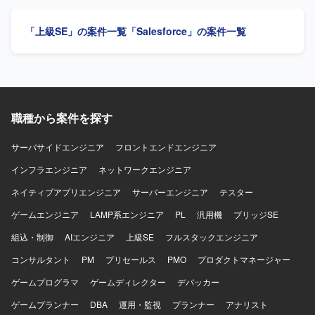
つながります。 【開発環境】 SAP環境上でのアドオン開発
本設計や移行設計を推進いただける方を求めております。
プロジェクトとなります。
【ポジションの魅力】 基幹システム刷新プロジェクトに参
「上級SE」の案件一覧
「Salesforce」の案件一覧
画いただき、IFS Cloudを含むERP刷新の上流工程から一連
の開発・移行業務に携わることができます。 【開発環境】
PL/SQLを用いたアドオン機能開発および移行開発を行いま
す。
職種から案件を探す
サーバサイドエンジニア
フロントエンドエンジニア
インフラエンジニア
ネットワークエンジニア
ネイティブアプリエンジニア
サーバーエンジニア
テスター
ゲームエンジニア
LAMP系エンジニア
PL
汎用機
ブリッジSE
組込・制御
AIエンジニア
上級SE
フルスタックエンジニア
コンサルタント
PM
プリセールス
PMO
プロダクトマネージャー
ゲームプログラマ
ゲームディレクター
デバッカー
ゲームプランナー
DBA
運用・監視
プランナー
アナリスト