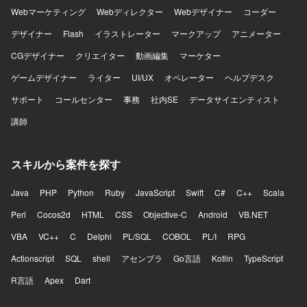
Webマーケティング
Webディレクター
Webデザイナー
コーダー
デザイナー
Flash
イラストレーター
マークアップ
アニメーター
CGデザイナー
クリエイター
動画編集
マーケター
ゲームデザイナー
ライター
UI/UX
オペレーター
ヘルプデスク
サポート
コールセンター
事務
社内SE
データサイエンティスト
講師
スキルから案件を探す
Java
PHP
Python
Ruby
JavaScript
Swift
C#
C++
Scala
Perl
Cocos2d
HTML
CSS
Objective-C
Android
VB.NET
VBA
VC++
C
Delphi
PL/SQL
COBOL
PL/I
RPG
Actionscript
SQL
shell
アセンブラ
Go言語
Kotlin
TypeScript
R言語
Apex
Dart