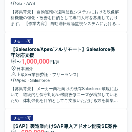
Go
・
AWS
ーや関係者と協調し、報連相を意識してコミュニケーショ
ンを取れる方を歓迎いたします。 ドキュメントを整理しな
【募集背景】 自動運転の遠隔監視システムにおける映像解
がら、着実に業務を進めていける方にマッチする環境で
析機能の強化・改善を目的として専門人材を募集しており
す。 【ポジションの魅力】 金融系の大規模基盤に携わるこ
ます。 【作業内容】 自動運転遠隔監視システムにおける映
とで、セキュリティ対応や運用設計の実務経験を幅広く積
像データの解析業務を担当していただきます。映像伝達プ
むことができます。 脆弱性対応を通じて最新のセキュリテ
ロトコルを用いたデバッグや、解析結果を踏まえた課題抽
ィ動向に触れながら、インフラエンジニアとしての専門性
出・改善検討などを行っていただきます。 【求める人物
リモート可
を高めていただけます。 運用保守だけでなく、改善提案や
像】 自律的に業務を推進し、関係者と円滑にコミュニケー
【Salesforce/Apex/フルリモート】Salesforce保
運用標準化にも関わることで、キャリアの幅を広げること
ションを取りながら問題解決に取り組んでいただける方を
守対応支援
ができます。 【開発環境】 Linuxを中心とした金融系基盤
求めております。技術的な検証やデバッグ作業を粘り強く
1,000,000
〜
円/月
環境上での運用保守および脆弱性対応を行っていただきま
行っていただける方が望ましいです。 【ポジションの魅
日本国外
す。
力】 自動運転という先端領域の遠隔監視システムに携わる
上級SE
(業務委託・フリーランス)
ことで、映像解析や映像伝達プロトコルに関する高度な知
Apex
・
Salesforce
見を深めていただけます。今後の事業展開にもつながるシ
ステムの品質向上に直接貢献していただけるポジションで
【募集背景】 メーカー商社向けの既存Salesforce環境にお
す。 【開発環境】 映像伝達プロトコルとしてSRTや
いて、継続的な保守対応や機能改修ニーズが増加している
WebRTCを利用した環境での解析・デバッグを行っていた
ため、体制強化を目的としてご支援いただける方を募集し
だきます。クラウド基盤としてAWS環境を利用するケース
ております。 【作業内容】 ・既存Salesforce環境
もございます。
（ServiceCloud, SalesCloud, Classic環境など）に対する保
守対応や問合せ対応を行っていただきます。 ・顧客との週
リモート可
次定例ミーティングに参加し、方針のすり合わせや課題整
【SAP】製造業向けSAP導入アドオン開発SE案件
理、対応内容の説明を実施していただきます。 ・既存機能