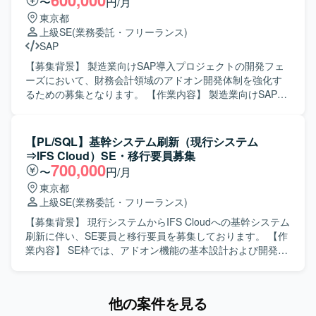
600,000
〜
円/月
の仕様に関する質疑応答や、標準機能および軽微なApex、
東京都
Visualforceを用いた機能改修を行っていただきます。 ・新
上級SE
(業務委託・フリーランス)
規機能について、対応方針の検討から設計・実装・受け入
SAP
れまで一連の対応を担当していただきます。 ・その他、関
連する開発要件についても状況に応じて対応していただき
【募集背景】 製造業向けSAP導入プロジェクトの開発フェ
ます。 【求める人物像】 ・顧客とのコミュニケーションを
ーズにおいて、財務会計領域のアドオン開発体制を強化す
通じて課題を整理し、自ら主体的に提案・推進していただ
るための募集となります。 【作業内容】 製造業向けSAP導
ける方を求めております。 ・Salesforceに関する知識や経
入プロジェクトにおける財務会計領域のアドオン開発をご
験を活かしつつ、新しい機能や周辺サービスについても前
担当いただきます。コンサルタントとコミュニケーション
向きにキャッチアップしていただける方が望ましいです。
をとりながら要件を整理し、基本設計書の作成やロジック
【PL/SQL】基幹システム刷新（現行システム
【ポジションの魅力】 ・Salesforceの複数クラウド
設計を行っていただきます。また、結合テストフェーズで
⇒IFS Cloud）SE・移行要員募集
（ServiceCloud, SalesCloud, Classic環境など）に関わるこ
発生する障害の調査・原因分析・修正対応や、仕様変更に
700,000
〜
円/月
とで、幅広い機能・領域の知見を深めていただけます。 ・
伴う設計書修正および改修対応も実施していただきます。
東京都
顧客折衝から実装まで一貫して対応することで、上流工程
【求める人物像】 財務会計領域の業務知識と開発経験を活
上級SE
(業務委託・フリーランス)
から開発までのスキルをバランスよく高めることができま
かし、自ら要件を深掘りしながら主体的に設計を進められ
す。 ・継続的な保守・改善を通じて、長期的な関係構築と
る方を求めています。コンサルタントや周囲のメンバーと
【募集背景】 現行システムからIFS Cloudへの基幹システム
業務理解を深める経験を積んでいただけます。 【開発環
積極的にコミュニケーションを取り、状況に応じて柔軟に
刷新に伴い、SE要員と移行要員を募集しております。 【作
境】 Salesforce（ServiceCloud, SalesCloud, Classic環
動ける協調性の高い方が望ましいです。 【ポジションの魅
業内容】 SE枠では、アドオン機能の基本設計および開発、
境）、Apex、Visualforce、AccountEngagement（旧
力】 製造業向けの大規模SAP導入プロジェクトに参画する
お客様との要件調整や仕様検討をご対応いただきます。 移
Pardot）などを利用した環境となっております。
ことで、財務会計領域のアドオン開発経験を集中的に積む
行枠では、現行システムからIFS Cloudへの移行設計および
ことができます。コンサルタントと近い立ち位置で要件整
移行開発をご対応いただきます。 【求める人物像】 お客様
他の案件を見る
理から関与できるため、上流工程スキルや設計力の強化に
とのコミュニケーションを円滑に行いながら、主体的に基