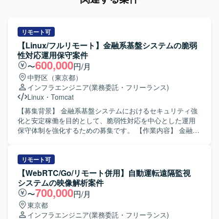
リモート可
【Linux/フルリモート】金融系基盤システムの脆弱
性対応運用保守案件
600,000
〜
円/月
中野区（東京都）
インフラエンジニア
(業務委託・フリーランス)
Linux
・
Tomcat
【募集背景】 金融系基盤システムにおけるセキュリティ強
化と安定稼働を目的として、脆弱性対応を中心とした運用
保守体制を強化するための募集です。 【作業内容】 金融系
基盤システムに対する脆弱性情報の収集および影響調査を
行っていただきます。 パッチ適用計画の立案および適用作
業、適用後の動作確認を実施していただきます。 Linuxサー
リモート可
バを中心とした基盤運用保守業務全般（定常オペレーショ
【WebRTC/Go/リモート併用】自動運転遠隔監視
ン、障害一次対応、ログ確認など）を担当していただきま
システムの映像解析案件
す。 関係部署と連携し、脆弱性対応に関する調整や報告資
700,000
〜
円/月
料の作成を行っていただきます。 【求める人物像】 セキュ
東京都
リティやインフラ領域への関心が高く、自ら情報収集しな
インフラエンジニア
(業務委託・フリーランス)
がら主体的に行動できる方を求めています。 チームメンバ