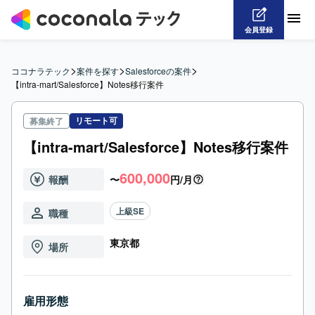
会員登録
>
>
>
ココナラテック
案件を探す
Salesforceの案件
【intra-mart/Salesforce】Notes移行案件
リモート可
募集終了
【intra-mart/Salesforce】Notes移行案件
600,000
報酬
〜
円/月
上級SE
職種
東京都
場所
雇用形態