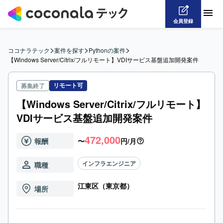
会員登録
>
>
>
ココナラテック
案件を探す
Pythonの案件
【Windows Server/Citrix/フルリモート】VDIサービス基盤追加開発案件
リモート可
募集終了
【Windows Server/Citrix/フルリモート】
VDIサービス基盤追加開発案件
472,000
報酬
〜
円/月
インフラエンジニア
職種
江東区（東京都）
場所