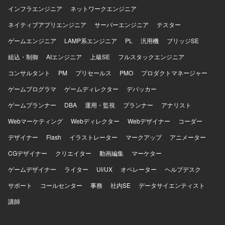
リプトはPowerShell、シェルスクリプトを使用します。
インフラエンジニア
ネットワークエンジニア
AWSサービスはEC2、EBS、VPC、IAM、CloudWatch、ス
ネイティブアプリエンジニア
サーバーエンジニア
テスター
ナップショット、セキュリティグループを使用します。
ゲームエンジニア
LAMP系エンジニア
PL
汎用機
ブリッジSE
組込・制御
AIエンジニア
上級SE
フルスタックエンジニア
コンサルタント
PM
プリセールス
PMO
プロダクトマネージャー
ゲームプログラマ
ゲームディレクター
デバッカー
ゲームプランナー
DBA
運用・監視
プランナー
アナリスト
Webマーケティング
Webディレクター
Webデザイナー
コーダー
デザイナー
Flash
イラストレーター
マークアップ
アニメーター
CGデザイナー
クリエイター
動画編集
マーケター
ゲームデザイナー
ライター
UI/UX
オペレーター
ヘルプデスク
サポート
コールセンター
事務
社内SE
データサイエンティスト
講師