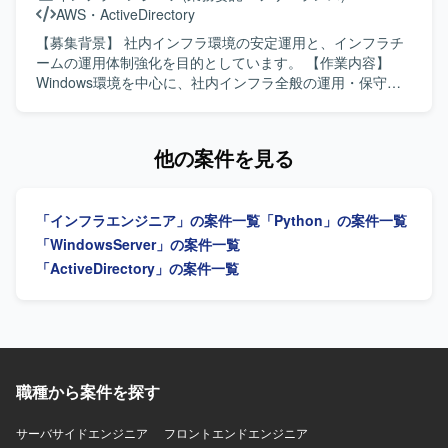
Client View、Dell PowerEdge R660、Dell PowerSwitch
て責任感を持って取り組んでいただける方が望ましいで
AWS
・
ActiveDirectory
S4348T、Cisco Catalyst（L2/L3）を利用しています。
す。 【ポジションの魅力】 Windows Serverを中心とした
インフラ構築から試験までの工程を一貫してご担当いただ
【募集背景】 社内インフラ環境の安定運用と、インフラチ
けますので、更改案件における実務経験を幅広く積むこと
ームの運用体制強化を目的としています。 【作業内容】
ができます。現行システム環境に関する各種プロダクトに
Windows環境を中心に、社内インフラ全般の運用・保守を
触れながら、インフラエンジニアとしてのスキル向上が期
担当します。技術的な問い合わせ対応、Windowsクライア
待できるポジションです。 【開発環境】 OS：Windows
ントの不具合調査・解決、Active Directoryおよびグループ
Server 運用・監視：JP1（Base、AJS3、PFM、NETM）
ポリシーの運用、Zscalerの運用支援、Hyper-V環境やオン
他の案件を見る
セキュリティ：ESET DB：SQL Server ファイル転送：
プレミスサーバの運用・監視・障害対応を行います。AWS
HULFT バックアップ：Windows標準、TSM
上のサーバにおけるOS・ミドルウェア・各種サービスのア
ップデート対応、バックアップ・リストア対応、社内業務
「インフラエンジニア」の案件一覧
「Python」の案件一覧
システムのアップデート・障害対応も担当します。あわせ
て、ログや監視情報を活用したトラブルシューティング、
「WindowsServer」の案件一覧
恒久対応・改善策の検討、手順書・構成情報・対応履歴な
「ActiveDirectory」の案件一覧
どのドキュメント整備を行います。 【求める人物像】 対応
を通じて得られた知見を整理し、手順の標準化や再発防止
につなげられる方を求めています。 【ポジションの魅力】
Windows、Active Directory、Zscaler、Hyper-V、オンプレ
ミスサーバ、AWS環境など、幅広い社内インフラの運用・
保守に携われます。 【開発環境】 OSはWindows Server、
職種から案件を探す
Linuxです。仮想基盤はHyper-Vを使用します。ゼロトラス
ト・プロキシはZscaler（ZIA、ZPA、Client Connector）、
サーバサイドエンジニア
フロントエンドエンジニア
ディレクトリはActive Directory、GPOを使用します。スク