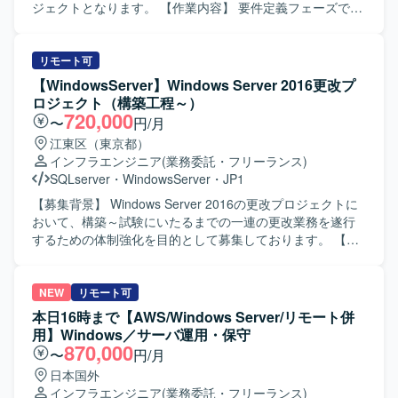
よびネットワークチームとの連携も含まれます。 【求める
ジェクトとなります。 【作業内容】 要件定義フェーズで
人物像】 単純なキッティング作業にとどまらず、端末不具
は、機能整理やバージョン選定、スケジュール調整などの
合や設定周りまで自律的に切り分け・確認できる方を求め
要件定義を実施いただきます。 基本設計・詳細設計を行
ています。状況に応じて関係者へ適切に相談・連携しなが
い、その内容に基づきPoC環境の構築（ESXiインストー
リモート可
ら、落ち着いて運用業務を継続できる方が望ましいです。
ル、vCenter/ConnectionServer/SKYSEAの構築）を行って
【WindowsServer】Windows Server 2016更改プ
長期的にインフラ運用に関わり、責任感を持って安定した
いただきます。 SKYSEA Client ViewサーバのOS移行作業
ロジェクト（構築工程～）
対応ができる方を歓迎いたします。 【ポジションの魅力】
や、Instant Clone端末での機能検証・チューニングなどの
720,000
〜
円/月
Windowsサーバおよびクライアント運用、Active
PoC検証も担当いただきます。 また、NWパラメータシート
江東区（東京都）
Directory、各種サーバ運用、監視・セキュリティツールな
の作成など関連ドキュメントの整備も行っていただきま
インフラエンジニア
(業務委託・フリーランス)
ど、インフラ運用に必要な幅広い知識・経験を一貫して身
す。 【求める人物像】 未知の製品や技術に対して自ら調査
SQLserver
・
WindowsServer
・
JP1
につけることができます。ユーザー対応からサーバ・ネッ
し、キャッチアップしながら設計・構築に落とし込める方
トワークチームとの連携まで携わることで、インフラ全体
を求めています。 顧客や社内メンバーとのコミュニケーシ
【募集背景】 Windows Server 2016の更改プロジェクトに
の構成理解やトラブルシューティング能力を高めることが
ョンを通じて要件を整理し、自走してタスクを進められる
おいて、構築～試験にいたるまでの一連の更改業務を遂行
できる環境です。 【開発環境】 Windows Server OSおよび
方が望ましいです。 【ポジションの魅力】 VDI基盤の要件
するための体制強化を目的として募集しております。 【作
WindowsクライアントOSを中心としたインフラ環境で、
定義から設計・PoC構築・検証・移行まで一連の工程に携
業内容】 Windows Server 2016の更改プロジェクトに参画
Active Directory、ファイルサーバ、CAサーバ、プリンター
わることができるため、仮想基盤およびVDIのスキルを広く
し、10月から開始される構築工程から試験工程までの一連
サーバなどが導入されています。Linux（Redhat、
深く習得できる環境です。 Omnissa HorizonやSKYSEAなど
の更改業務をご担当いただきます。現行システム環境を踏
NEW
リモート可
Ubuntu）やSKYSEA Client、Cybereason（EDR）、
の製品を組み合わせた構成に関わることで、実務を通じて
まえたサーバの設計・構築や、更改に伴う各種設定変更、
本日16時まで【AWS/Windows Server/リモート併
Zabbix、Patch Manager、Symantec Endpoint
新しい技術要素を習得していただけます。 【開発環境】
動作検証や試験実施などを行っていただきます。 【求める
用】Windows／サーバ運用・保守
Protection（SEP）などの各種ソフトウェア・ツールも利用
VMware ESXi（vSAN構成）、VMware vCenter Server、
人物像】 サーバ更改プロジェクトにおいて主体的に業務を
870,000
〜
円/月
されています。
Omnissa Horizon（ConnectionServer）、Instant Clone、
進めていただける方を求めております。関係者と連携しな
日本国外
Windows 11、Windows Server 2016〜2022、SKYSEA
がら課題整理や調整を行い、安定したシステム稼働に向け
インフラエンジニア
(業務委託・フリーランス)