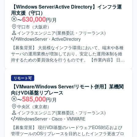
ます。具体的には、認証・ID管理やセキュリティ、監査対
【Windows Server/Active Directory】インフラ運
応、デバイス管理に関する設計および運用支援を行ってい
用支援（守口）
ただきます。オンプレミスチームと連携しながら、オンプ
630,000
〜
円/月
レミスActive Directoryとのハイブリッド環境の運用や、関
守口市（大阪府）
連するドキュメント整備、各種調整業務も実施していただ
インフラエンジニア
(業務委託・フリーランス)
きます。 【求める人物像】 クラウドおよびオンプレミス双
WindowsServer
・
ActiveDirectory
方の技術に興味関心を持ち、主体的に情報収集やキャッチ
アップができる方を求めております。関係者とのコミュニ
【募集背景】 大規模なインフラ環境において、端末や各種
ケーションを円滑に行いながら、ドキュメントを用いた情
サーバの運用業務が増加しており、安定した運用体制を維
報整理や合意形成ができる方が望ましいです。 【ポジショ
持するための要員強化を行うものです。 【作業内容】 日々
ンの魅力】 AzureおよびMicrosoft 365のグローバル環境に
の利用者からの問い合わせ対応や、Active Directory、ファ
おいて、設計・構築から運用まで幅広いフェーズに携わる
イルサーバ、CAサーバ、プリンターサーバなどの運用業務
ことができます。ハイブリッド構成やID管理、セキュリテ
全般をご対応いただきます。アカウント管理やPC登録など
リモート可
ィなどの領域で高度な知見を習得しながら、長期的にスキ
のディレクトリ運用、フォルダー管理や権限設定、ファイ
【VMware/Windows Server/リモート併用】某機関
ルを深めていただける環境です。 【開発環境】 Azureおよ
ル復旧・移行などのファイルサーバ運用、証明書更新・配
向けVDI基盤リプレース
びMicrosoft 365を中心としたクラウド基盤上で、Microsoft
布業務などのCAサーバ運用、ドライバー登録やプリント不
585,000
〜
円/月
Entra IDやMicrosoft Intune、オンプレミスのWindows
具合対応などのプリンターサーバ運用を行っていただきま
中央区（東京都）
ServerおよびActive Directoryと連携したハイブリッド構成
す。 PCキッティングやマスターイメージ作成、障害監視通
インフラエンジニア
(業務委託・フリーランス)
の環境です。SAML認証連携やeDiscoveryなども活用した環
知への対応、セキュリティーインシデント対応、端末の返
WindowsServer
・
Cisco
・
VMWARE
境となっております。
却・廃棄・在庫管理などの端末管理業務もご担当いただき
ます。各種利用ソフトウェアに関するベンダー問い合わせ
【募集背景】 現行VDI基盤のハードウェアEOS対応および
対応、ヘルプデスクからの問い合わせフォロー、サーバお
管理ツールのOSリプレースを目的としたインフラ更改プロ