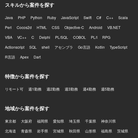
スキルから案件を探す
Java
PHP
Python
Ruby
JavaScript
Swift
C#
C++
Scala
Perl
Cocos2d
HTML
CSS
Objective-C
Android
VB.NET
VBA
VC++
C
Delphi
PL/SQL
COBOL
PL/I
RPG
Actionscript
SQL
shell
アセンブラ
Go言語
Kotlin
TypeScript
R言語
Apex
Dart
特徴から案件を探す
リモート可
週1勤務
週2勤務
週3勤務
週4勤務
週5勤務
地域から案件を探す
東京都
大阪府
福岡県
愛知県
埼玉県
千葉県
神奈川県
北海道
青森県
岩手県
宮城県
秋田県
山形県
福島県
茨城県