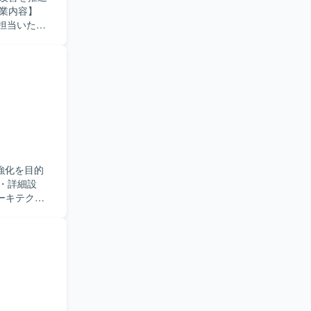
盤領域を包
担当いただ
やARM
用自動化に向
eやAzure
盤、および
キュメント
いただきます。
いただけま
進に関わる業
BACなどを活用し
コミュニケー
スを利用しなが
面だけでな
。
迎いたしま
わりながら、
強化を目的
面でスキルア
ーキテクチ
どが想定されて
取りながら主
とができ、多