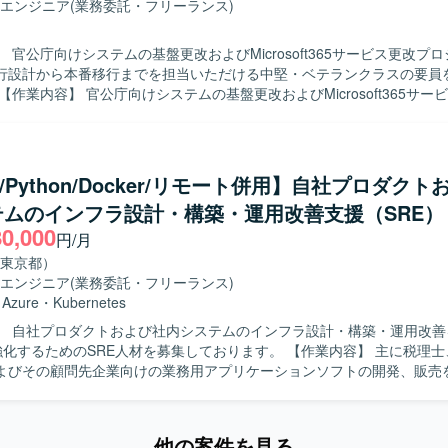
エンジニア
(業務委託・フリーランス)
 官公庁向けシステムの基盤更改およびMicrosoft365サービス更改プ
行設計から本番移行までを担当いただける中堅・ベテランクラスの要員
び移行作業をご担当いただきます。移行リハーサル、移行テスト、本番
程に携わっていただきます。認証基盤にかかわる機能の設計や移行作業
aaS 上のWindows Server基盤およびMicrosoft 365関連サービスの更改
e/Python/Docker/リモート併用】自社プロダク
ける方を求めております。技術の習得に意欲があり、自発的に業務対応
テムのインフラ設計・構築・運用改善支援（SRE）
ジションです。 【ポジションの魅力】 官公庁向けの大規模な基盤更
80,000
いただくことで、認証基盤およびMicrosoft 365環境の設計・移行に
円/月
でいただけます。本案件終了後も他プロジェクトで継続していただける
東京都）
ア形成にもつなげていただけます。 【開発環境】 Azure IaaS 上の
エンジニア
(業務委託・フリーランス)
 Server環境を基盤とし、AD、DHCP、NTP、DNS、ADCS、ADFS、M
・
Azure
・
Kubernetes
ra ID、M365テナント、Microsoft Teams、OneDrive for Business、M
】 自社プロダクトおよび社内システムのインフラ設計・構築・運用改善
、Microsoft Defenderなどのクラウドサービスを対象として業務を行って
するためのSRE人材を募集しております。 【作業内容】 主に税理士、公認会計
よびその顧問先企業向けの業務用アプリケーションソフトの開発、販売
いて、自社プロダクトおよび社内システムのインフラ設計、構築、運用
だきます。 会計データを扱う高いセキュリティ要件を満たしながら、開
全にデプロイできる環境を構築していただきます。 SLI/SLOによる信頼
他の案件を見る