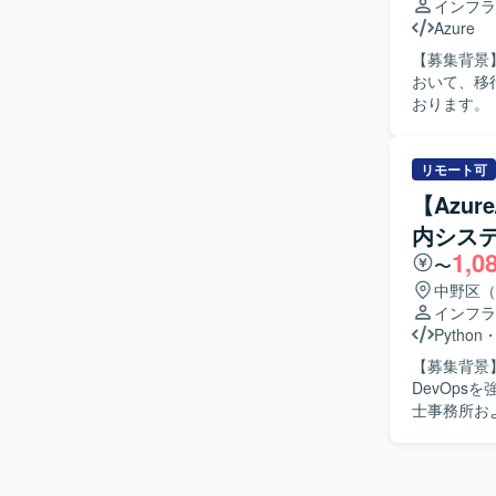
インフラ
Azure
【募集背景】
おいて、移
おります。 【作業内容】 官公庁向けシステムの基盤更改およびMicrosoft365サービス更改に伴
う設計およ
で一連の工
Azure I
リモート可
だきます。 【求める人物像】 他チームとの調整やチーム内でのコミュニケーションを円滑に行
【Azur
っていただ
内シス
ただける方にマッチするポ
1,0
改案件に参画
〜
幅広く積ん
中野区（
り、長期的なキャリ
インフラ
Windows
Python
系製品およびEnt
【募集背景
Purview
DevOpsを強化
す。
士事務所お
る企業にお
ドしていた
迅速かつ安