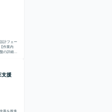
本設計フェー
基盤の詳細設
権限管理な
した構築方針に
RBAC など
細設計書や
E支援
客および関
re基盤とし
細設計・構
を取りなが
ましいで
に適したポ
改善を推進