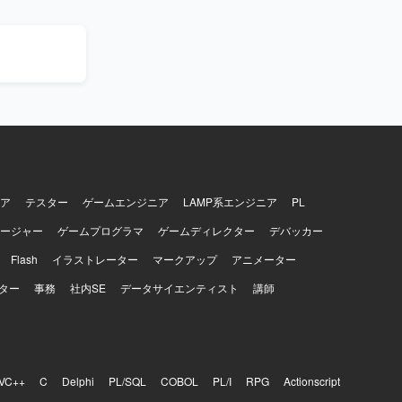
通じて、属人
インフラの
進を行っていた
パイプライン
整備および
プロセスの
性の指標化と改
【求め
しながら
ラウドイン
できるポジシ
ア
テスター
ゲームエンジニア
LAMP系エンジニア
PL
ージャー
ゲームプログラマ
ゲームディレクター
デバッカー
rによる負荷
PITRによるバ
Flash
イラストレーター
マークアップ
アニメーター
ター
事務
社内SE
データサイエンティスト
講師
VC++
C
Delphi
PL/SQL
COBOL
PL/I
RPG
Actionscript