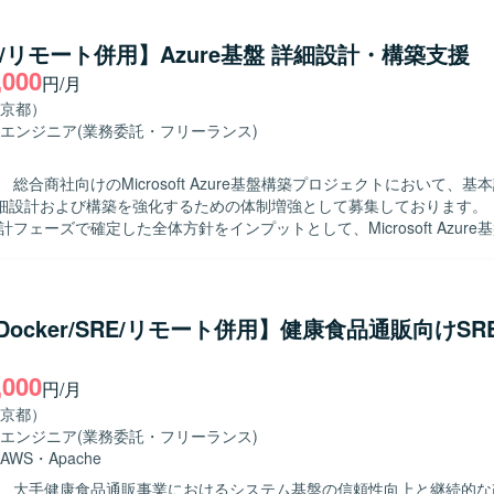
re/リモート併用】Azure基盤 詳細設計・構築支援
,000
円/月
京都）
エンジニア
(業務委託・フリーランス)
 総合商社向けのMicrosoft Azure基盤構築プロジェクトにおいて、基
設計および構築を強化するための体制増強として募集しております。 【作業内
計フェーズで確定した全体方針をインプットとして、Microsoft Azure
築作業を担当していただきます。 Azureネットワーク、セキュリティ、
ついて詳細設計を行い、IaC（Infrastructure as Code）を前提と
内容の整理および構築作業を実施していただきます。 Azure Policy や 
ス設定について、設計内容への反映および環境構築を行うとともに、詳
/Docker/SRE/リモート併用】健康食品通販向けSR
ータシートなど各種技術ドキュメントの作成も行っていただきます。 顧
術的な調整を行い、設計内容に関する説明・レビュー対応を通じて、Azu
,000
実装品質の担保を図っていただきます。 【求める人物像】 Azure基盤の設
円/月
主体的かつ自律的に取り組み、基本設計方針を正確に理解したうえで詳
京都）
込める方を求めております。 顧客や関係者と円滑にコミュニケーション
エンジニア
(業務委託・フリーランス)
議論や説明ができ、レビューを通じて品質向上に貢献いただける方が望
AWS
・
Apache
ム内の方針に沿いながらも、自ら課題を見つけ解決に向けて行動できる方
】 大手健康食品通販事業におけるシステム基盤の信頼性向上と継続的な
向けAzure基盤プロジ