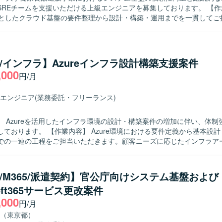
REチームを支援いただける上級エンジニアを募集しております。 【作業内容】
画し、ネットワーク、セキュリティ、権限管理、ガバナンスといった基
心としたクラウド基盤の要件整理から設計・構築・運用までを一貫してご
きる環境です。 IaCを前提とした設計・構築スタイルのもとで、Bicep
SREチームの一員として、システムの可用性やパフォーマンス向上、運
e、Terraformなどのモダンな技術要素を活用しながら、Azure Landing Zon
改善活動を推進していただきます。 ECSやFargateなどのコンテナ基
yなどのガバナンス設計にも関与することができます。 詳細設計から構築、ド
ActionsやTerraformを用いたCI/CDおよびIaC環境の整備・改善を行って
調整まで一連の工程を通じて、上級エンジニアとしてのスキルを高めて
して、タスクの整理や進行管理、関係者との調整など、プロジェクト推
re/インフラ】Azureインフラ設計構築支援案件
像】 要件に対して自らタスク分解を行い、主体的に課
Bicep、ARM Template、Terraformなどを用い、Azure PolicyやR
,000
円/月
り組める方を求めております。 SREチーム内外のメンバーと積極的に
・権限管理を行います。 必要に応じてAzure DevOpsなどのサービ
りながら、周囲を巻き込んで業務を推進できる方が望ましいです。 技術
・パラメータシートなど各種技術ドキュメントを整備していただきます
ーや顧客折衝を通じて品質向上や改善提案に前向きに取り組める方を歓
エンジニア
(業務委託・フリーランス)
とができます。 SREとしてシステム全体の信頼性や運用性の向上に携
】 Azureを活用したインフラ環境の設計・構築案件の増加に伴い、体制
して上流の推進業務にも関与いただけるため、技術とマネジメントの両
 Azure環境における要件定義から基本設計・詳細設
SやFargateなどのコンテナ基
での一連の工程をご担当いただきます。顧客ニーズに応じたインフラア
b Actionsを用いたCI/CDパイプライン、Terraformを用いたIaC環境な
計書作成、環境構築および検証対応を行っていただきます。 【求める人物像】
インフラに関する知見を活かしつつ、顧客や関係者とコミュニケーションを
トを推進いただける方を求めております。 【ポジションの魅力】 大規模な
re/M365/派遣契約】官公庁向けシステム基盤および
インフラ案件に上流工程から関わることで、設計スキルや提案力を高めるこ
soft365サービス更改案件
積んでいただけます。 【開発環境】 Azureを中心としたクラウドイン
,000
の設計・構築を行っていただきます。
円/月
（東京都）