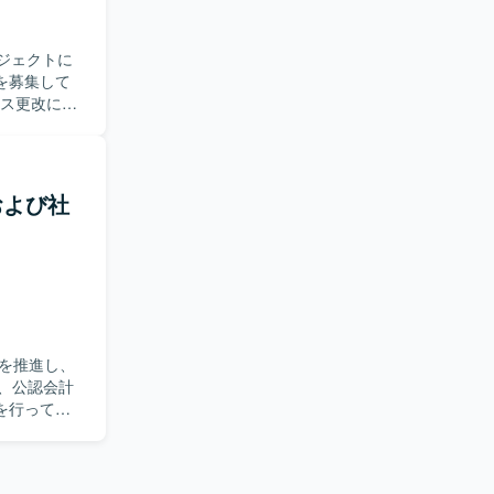
ロジェクトに
を募集して
移行作業ま
を中心に、
に取り組んでいた
トおよび社
を進めてい
関する経験を
可能性があ
ECなどの基盤
icrosoft
を推進し、
いただきま
を行ってい
改善をリー
発チームが
性の指標