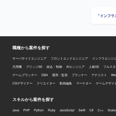
化、IaC
化しない運
設計、構築、運
「インフラ
だきます。 
の構築、運
パフォーマ
整備と運用を
善を行ってい
る人物像】
職種から案件を探す
DevOps
の魅力】 
フラやIa
サーバサイドエンジニア
フロントエンドエンジニア
インフラエンジ
ョンです。 【開発環境】 Azureを中心としたクラウドインフラ、Terraformによる全環境のコー
汎用機
ブリッジSE
組込・制御
AIエンジニア
上級SE
フルスタ
ド管理とマイ
分散、Azure
ゲームプランナー
DBA
運用・監視
プランナー
アナリスト
W
ックアップ
CGデザイナー
クリエイター
動画編集
マーケター
ゲームデザイ
スキルから案件を探す
Java
PHP
Python
Ruby
JavaScript
Swift
C#
C++
Scala