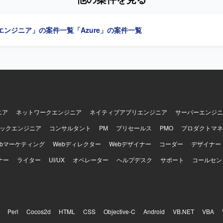
による再現性のある基盤づくり、監視・オブザーバビリティ基盤の整備を
用体制を組織に根付かせていただきます。 Azureを中心としたクラウド
用を行っていただきます。 IaC（Infrastructure as Code）の推
エンジニア」の案件一覧
「Azure」の案件一覧
Pythonによる運用自動化ツールの開発を行っていただきます。 CI/CD
用を行っていただきます。 システムの監視、オブザーバビリティ基盤の
ンスチューニングを行っていただきます。 障害対応、インシデント対応
行っていただきます。 SLI / SLO の導入、運用によるシステム信頼
ただきます。 開発チームと連携したDevOps推進を行っていただきます。 
 インフラ設計、構築、運用改善を自律的にリードし、開発チームと協調
やSREのプラクティスを組織に根付かせていける方を求めております。 【ポジション
会計データを扱う高いセキュリティ要件のもとで、Azureを中心としたク
C、監視・オブザーバビリティなどSRE領域の実践に幅広く関わることが
ニア
ネットワークエンジニア
ネイティブアプリエンジニア
サーバーエンジニ
ックエンジニア
コンサルタント
PM
プリセールス
PMO
プロダクトマネ
グレーション管理、可用性ゾーン・リージョンの冗長化、Front Doo
 Monitor / Application Insights を用いた監視とアラートのコード化、
ebマーケティング
Webディレクター
Webデザイナー
コーダー
デザイナー
・リストア運用などの環境でご参画いただきます。
ナー
ライター
UI/UX
オペレーター
ヘルプデスク
サポート
コールセン
Perl
Cocos2d
HTML
CSS
Objective-C
Android
VB.NET
VBA