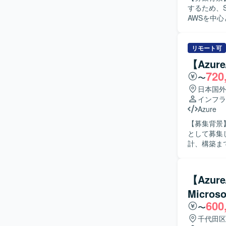
するため、S
ェクトに参
AWSを中
括的に経験で
きます。 
Templat
けた継続的な
Polic
GitHub 
リモート可
作成、技術
PM補佐と
す。 【開発環境】 Microsoft Azure をベースとしたクラウド基盤環境で作業していただきま
【Azu
務も担っていただきます。 【求める人物
す。 IaCには
720
〜
題解決へ取
たガバナンス
ションを図
日本国外
ら、設計書
く、レビュ
インフラ
す。 【ポジションの魅力】 クラウドネイティブな環境で、設計から構築・運用まで一連の工程
Azure
に関わるこ
【募集背景
PM補佐と
として募集しております。 【作業内容】
ップが可能です。 【開発環境】 AWS上でのクラウド基盤、EC
計、構築ま
盤、GitHu
ャの検討や設
おります。
Azure
体的にプロジェク
【Azu
Azure
Micro
様なプロジェクト経験を
600
フラ環境で
〜
千代田区