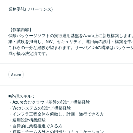
業務委託(フリーランス)
【作業内容】

保険パッケージソフトの実行運用基盤をAzure上に新規構築しま
築・試験を担当し、NW、セキュリティ、運用面の設計・構築を中
これらの十分な経験が望まれます。サーバ／DBの構築はパッケー
成が概ね決定済です。
Azure
■必須スキル：
・Azure含むクラウド基盤の設計／構築経験

・Webシステムの設計／構築経験

・インフラ工程全体を俯瞰し、計画・遂行できる方

・運用設計構築経験

・自律的に業務推進できる方

・顧客・チーム内外との円滑なコミュニケーション