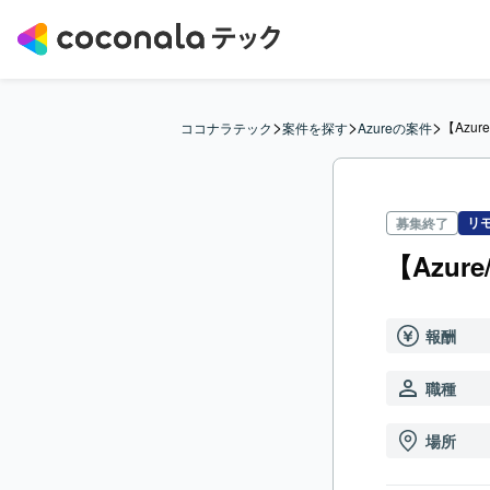
>
>
>
【Azu
ココナラテック
案件を探す
Azureの案件
リ
募集終了
【Azu
報酬
職種
場所