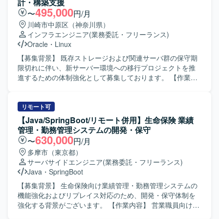
計・構築支援
495,000
〜
円/月
川崎市中原区（神奈川県）
インフラエンジニア
(業務委託・フリーランス)
Oracle
・
Linux
【募集背景】 既存ストレージおよび関連サーバ群の保守期
限切れに伴い、新サーバー環境への移行プロジェクトを推
進するための体制強化として募集しております。 【作業内
容】 ストレージ本体切替に伴うインフラ全体への影響整理
および設計変更を実施して頂きます。ラック実装や電源接
続などの物理作業を含むサーバ基盤の構築、サーバミドル
リモート可
ウェア（クラスタ構成など）の設計変更、Oracleデータベ
【Java/SpringBoot/リモート併用】生命保険 業績
ース環境の整備、バックアップ処理の設計・設定を担当し
管理・勤務管理システムの開発・保守
て頂きます。加えて、システム全体の観点で移行計画およ
630,000
〜
円/月
び手順書の整理を行い、機能試験・障害試験・性能試験の
多摩市（東京都）
計画立案と実施、ならびに本番環境への移行作業まで一連
サーバサイドエンジニア
(業務委託・フリーランス)
の工程をご担当頂きます。 【求める人物像】 インフラ全体
Java
・
SpringBoot
を俯瞰しながら、自ら課題を整理し設計や手順に落とし込
める方を求めております。不足しているスキルについて
【募集背景】 生命保険向け業績管理・勤務管理システムの
も、指導を受けながら主体的にキャッチアップし、着実に
機能強化およびリプレイス対応のため、開発・保守体制を
業務を遂行して頂ける方にマッチしたポジションです。関
強化する背景がございます。 【作業内容】 営業職員向け勤
連部門やベンダーとのコミュニケーションを円滑に行い、
務管理システムの新規開発および機能改修、保守対応をご