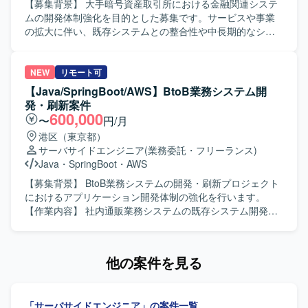
ております。 【ポジションの魅力】 既存システムのエンハ
【募集背景】 大手暗号資産取引所における金融関連システ
ンス開発を通じて、上流からテストまで一貫したWebアプ
ムの開発体制強化を目的とした募集です。サービスや事業
リケーション開発経験を積むことができます。他者成果物
の拡大に伴い、既存システムとの整合性や中長期的なシス
のレビューや顧客との調整を通じて、技術スキルだけでな
テム構成、品質や性能を考慮しながら開発を推進できるエ
くコミュニケーション力や課題解決力も高めていくことが
ンジニアが必要となっております。現在の開発チームを技
できます。生成AIを活用した新しい開発スタイルにチャレ
術面から支援し、設計、技術判断、関係者調整、実装を横
NEW
リモート可
ンジできる環境です。 【開発環境】 Javaを中心としたWeb
断して担えるミドル〜シニアクラスのバックエンドエンジ
【Java/SpringBoot/AWS】BtoB業務システム開
アプリケーション開発環境のもと、ApacheやRDBを利用し
ニアを求めております。 【作業内容】 大手暗号資産取引所
発・刷新案件
たシステムの機能追加・改修を行っております。Spring系
における金融関連システムのバックエンド設計・開発を行
600,000
〜
円/月
フレームワークなどを用いた開発スタイルに触れる機会も
っていただきます。クライアントや関係部署と連携した要
港区（東京都）
ございます。
件整理、要件定義を行い、ビジネス要件や金融要件から技
サーバサイドエンジニア
(業務委託・フリーランス)
術要件への落とし込みを担っていただきます。既存システ
Java
・
SpringBoot
・
AWS
ムを踏まえたアーキテクチャや技術方針の検討、各種サー
ビスや外部システムとのAPI連携、システムの品質、性能、
【募集背景】 BtoB業務システムの開発・刷新プロジェクト
可用性、信頼性の向上に取り組んでいただきます。技術課
におけるアプリケーション開発体制の強化を行います。
題の発見・整理・解決、チームメンバーへの技術支援、設
【作業内容】 社内通販業務システムの既存システム開発、
計レビュー・コードレビュー、監視や障害対応、運用改善
または同システムの刷新開発におけるアプリケーションチ
などもお任せいたします。 【求める人物像】 仕事へのエネ
ームメンバーとして参画いただきます。 【求める人物像】
ルギー量が高く前のめりで取り組める方を求めておりま
設計力・実装力・主体性を備え、自律的に業務を推進でき
他の案件を見る
す。指示待ちではなく自ら課題を見つけて動き、不明点や
る方を求めています。 【ポジションの魅力】 新技術への挑
懸念点を早い段階で共有できる方を歓迎いたします。コミ
戦や若手育成に積極的な環境です。将来的にはリーダー、
ュニケーション量が多くレスポンスが早い方、リモート環
テックリード、オフショア開発のブリッジなどへのキャリ
「サーバサイドエンジニア」の案件一覧
境でも進捗や考えを適切に共有できる方、プロジェクトや
アアップも可能です。 【開発環境】 Java 17、Spring