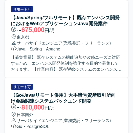
協調性を持ってプロジェクトを推進して頂ける方を歓迎い
担当いただきます。既存システムのCJFリプレイス対応とし
たします。 【ポジションの魅力】 ストレージ更改からサー
て、設計・開発・テスト・リリースまで一連の工程に携わ
リモート可
バ、ミドルウェア、データベースまでを含む大規模なイン
っていただきます。要件や基本設計などの上流工程にも関
【Java/Spring/フルリモート】既存エンハンス開発
フラ更改プロジェクトに参画して頂けます。設計変更から
与いただき、関連システムとの連携や仕様調整を行ってい
におけるWebアプリケーションJava開発案件
試験、移行実施まで一通りの工程を経験できるため、イン
ただきます。 【求める人物像】 長期的な参画を前提に、主
675,000
〜
円/月
フラエンジニアとしてのスキルセットを広く深く強化して
体的に課題発見・改善提案ができる方を求めております。5
東京都
頂ける環境です。将来的なリーダーや上流工程へのステッ
名以上のチーム開発体制の中で、周囲と連携しながら自律
サーバサイドエンジニア
(業務委託・フリーランス)
プアップを目指す方にも、実務を通じて経験を積める案件
的に動ける方、ドキュメントやコミュニケーションを通じ
Java
・
Spring
・
Apache
となっております。 【開発環境】 Linuxベースのサーバ環
て品質向上に取り組める方が望ましいです。 【ポジション
境上で、ストレージおよびクラスタミドルウェア、Oracle
の魅力】 生命保険業界向けのコアシステムに携わること
【募集背景】 既存システムの機能追加や改修ニーズに対応
データベースを組み合わせたインフラ基盤を扱って頂きま
で、業務知識とWebアプリケーション開発スキルの双方を
するため、エンハンス開発体制を強化する目的で募集して
す。バックアップ環境や各種試験環境も含め、複数のサー
高めていただけます。上流工程から開発・保守まで一気通
おります。 【作業内容】 既存Webシステムのエンハンス開
バ群で構成されたシステム全体の設計・構築・移行を行っ
貫で関われるため、要件定義スキルや設計力を伸ばしやす
発において、Javaを用いた設計〜テストまでの一連の工程
て頂きます。
い環境です。CJFリプレイス対応など、レガシーからモダン
を担当していただきます。既存機能の追加・改修を中心
環境への移行経験も積むことができます。 【開発環境】
に、ApacheやRDBを考慮した設計・実装、他者成果物のレ
リモート可
JavaおよびSpringBootを中心としたWebアプリケーション
ビュー、課題やリスクの抽出と改善推進などを行っていた
【Go/Java/リモート併用】大手暗号資産取引所向
開発環境となっております。クラウド技術としてAWSを利
だきます。また、生成AIを活用した業務効率化も適宜検討
け金融関連システムバックエンド開発
用する可能性があり、要件定義や基本設計など上流工程に
しながら進めていただきます。 【求める人物像】 自発的に
810,000
〜
円/月
も関わる機会がございます。
課題やリスクを発見し、関係者を巻き込みながら解決に動
日本国外
ける方を求めております。顧客に対して分かりやすく説明
サーバサイドエンジニア
(業務委託・フリーランス)
できるコミュニケーション力を持ち、新しい領域にも主体
Go
・
PostgreSQL
的にキャッチアップできる方にご活躍いただきたいと考え