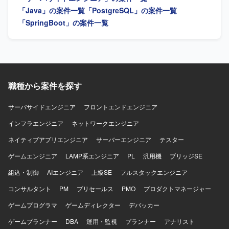
チームの成果にコミットできる方を想定しています。設計
Boot、AWSを中心としたモダンな開発環境です。
「Java」の案件一覧
「PostgreSQL」の案件一覧
と実装の両方に向き合い、異なる専門性を持つ関係者と建
「SpringBoot」の案件一覧
設的に合意形成できる方、既存システムや過去の意思決定
の背景を理解しつつ現実的な改善案を考えられる方を求め
ております。金融や暗号資産領域を主体的に学ぶ意思があ
り、ブロックチェーンに興味と覚悟を持って向き合える方
がフィットいたします。 【ポジションの魅力】 大手暗号資
産取引所の金融関連システム開発に関与し、金融レベルの
職種から案件を探す
品質、セキュリティ、性能、信頼性が求められる本番開発
に携わっていただけます。多くのユーザーや資産を扱う大
サーバサイドエンジニア
フロントエンドエンジニア
規模サービスの開発経験を積み、複雑な既存システムを踏
まえた設計や改善に関与できる環境です。設計や技術選定
インフラエンジニア
ネットワークエンジニア
など上流工程への関与が可能で、バックエンドエンジニア
ネイティブアプリエンジニア
サーバーエンジニア
テスター
として専門性を高めながら、FinTechやWeb3領域に本気で
踏み込んでいただけます。テックリードやアーキテクトに
ゲームエンジニア
LAMP系エンジニア
PL
汎用機
ブリッジSE
近い役割を経験でき、実装だけでなくプロジェクトやチー
ム全体に影響を与えられるポジションです。金融、暗号資
組込・制御
AIエンジニア
上級SE
フルスタックエンジニア
産、システム設計を横断した知見を身につけていただけま
コンサルタント
PM
プリセールス
PMO
プロダクトマネージャー
す。 【開発環境】 バックエンド開発が中心であり、Goを
中心としたサーバーサイド開発を行っております。RESTful
ゲームプログラマ
ゲームディレクター
デバッカー
APIやWebSocketを用いた各種サービスや外部システムとの
ゲームプランナー
DBA
運用・監視
プランナー
アナリスト
連携、PostgreSQLやMySQL、Redis等のデータベースを利