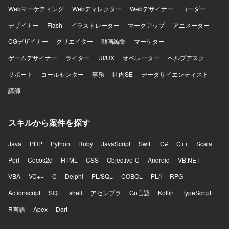
用した開発を行います。クラウド環境やコンテナ環境上で
Webマーケティング
Webディレクター
Webデザイナー
コーダー
システムを構築し、GitHub等を用いた開発管理を行ってお
ります。生成AIを含む各種開発ツールも活用しながら開発
デザイナー
Flash
イラストレーター
マークアップ
アニメーター
を進めております。
CGデザイナー
クリエイター
動画編集
マーケター
ゲームデザイナー
ライター
UI/UX
オペレーター
ヘルプデスク
サポート
コールセンター
事務
社内SE
データサイエンティスト
講師
スキルから案件を探す
Java
PHP
Python
Ruby
JavaScript
Swift
C#
C++
Scala
Perl
Cocos2d
HTML
CSS
Objective-C
Android
VB.NET
VBA
VC++
C
Delphi
PL/SQL
COBOL
PL/I
RPG
Actionscript
SQL
shell
アセンブラ
Go言語
Kotlin
TypeScript
R言語
Apex
Dart