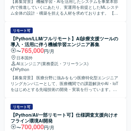
信頼性・安全性向上のため、悪意ある行動を検知しLLMで
【募集背景】 機械学習・AIを活用したシステムを事業本部
判定するフィルタリング機能を開発します。 既存の機械学
内で推進していくにあたり、実運用を前提としたMLシステ
習基盤を最新技術に更新し、性能およびコストの改善を図
ム全体の設計・構築を担える人材を求めております。 【作
ります。 新規事業における検索・おすすめ機能の企画・開
業内容】 AWS SageMaker 等を活用した機械学習システム
発・改善に携わります。 【求める人物像】 ミッション・ビ
の設計・構築をご担当いただきます。 機械学習パイプライ
ジョン・バリューに共感し、その実現に主体的に取り組め
ンの構築や、API、バッチ処理、データ基盤、ストレージ、
リモート可
る方を求めています。 新しい技術への感度が高く、プロダ
監視などを組み合わせたアーキテクチャ設計を行っていた
【Python/LLM/フルリモート】AI診療支援ツールの
クト品質向上にこだわりを持って取り組める方を歓迎しま
だきます。 本番運用を想定したモデル管理、デプロイ、監
導入・活用に伴う機械学習エンジニア募集
す。 環境変化に柔軟に対応し、建設的な議論を推進できる
視、ログ収集、障害対応、性能改善までを一貫して対応し
765,000
〜
円/月
方を求めています。 計測と実験を重視し、データドリブン
ていただきます。 CI/CD、IaC、コンテナ等を活用した開
日本国外
に意思決定できる方に適したポジションです。 技術以外の
発・運用基盤の整備や、AWS環境における権限・セキュリ
AIエンジニア
(業務委託・フリーランス)
要素も含む複雑なビジネス課題に対して前向きに取り組
ティ設計もご担当いただきます。 要件整理、アーキテクチ
Python
み、解決を楽しめるマインドをお持ちの方を歓迎します。
ャ設計、実装、テスト、運用設計までの一連の工程を推進
生成AIの最新技術を積極的に取り込み、基盤の継続的な改
していただきます。 【求める人物像】 モデル開発だけでな
【募集背景】 医療分野に強みをもつ医療特化型エンジニア
善に強い興味をお持ちの方を求めています。 【ポジション
く、実運用を見据えたシステム全体の設計・構築ができる
リングカンパニーとして、医療機関での課題解決やAI・IoT
の魅力】 多様なコンテンツとコミュニティから生まれるユ
方を求めております。 機械学習、クラウド、アプリケーシ
をはじめとする先端技術の開発・実装を行っています。生
ニークなデータを扱いながら開発に携わることができま
ョン、インフラ、運用を横断的に理解し、要件が固まりき
成AIを活用した新しいサービス開発を加速させるため、機
す。 国内でも有数のデータ規模を持つコンテンツプラット
っていない状況でも技術的な論点整理や実現方式の検討を
械学習エンジニアを募集しています。 【作業内容】 AI診療
フォームで、推薦・検索基盤の運用経験を積むことができ
主体的に進められる方が望ましいです。 長期的な保守性、
支援ツールの導入・活用を支援しつつ、顧客からのフィー
リモート可
ます。 LLMを推薦に活用する実践的な知見を蓄積できる環
拡張性、セキュリティを意識して設計できる方を歓迎いた
ドバックをプロダクト改善へつなげていただきます。 ・機
【Python/AI/一部リモート可】仕様調査支援向けオ
境です。 最新のAI技術を積極的に取り入れ、対外的な発信
します。 【ポジションの魅力】 機械学習モデルの構築にと
械学習モデルの開発・運用（NLP、生成AIを中心としたモデ
フライン環境AI開発
も奨励される文化があります。 技術選定やロードマップ策
どまらず、データ前処理から学習、評価、推論、再学習、
ル活用） ・プロンプト設計・チューニングを含むプロンプ
700,000
〜
円/月
定に大きな裁量を持ち、AI・機械学習基盤構築の中核とし
モデル管理、監視、障害対応までを含めたMLシステム全体
トエンジニア業務 ・カスタマーサクセスと連携した要件整