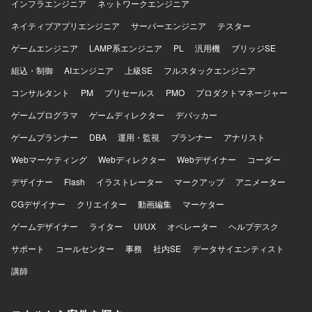
インフラエンジニア
ネットワークエンジニア
提としたモデル運用ノウハウを蓄積できる点も魅力です。
【開発環境】 LinuxサーバやDockerなどのインフラ環境上
ネイティブアプリエンジニア
サーバーエンジニア
テスター
で、Pythonおよび各種オープンウェイトモデルを用いて開
ゲームエンジニア
発していただきます。OpenAI APIやTransformer系ライブラ
LAMP系エンジニア
PL
汎用機
ブリッジSE
リ、RAG関連コンポーネントなどを組み合わせて環境構築
組込・制御
AIエンジニア
上級SE
フルスタックエンジニア
および実装を行っていただきます。
コンサルタント
PM
プリセールス
PMO
プロダクトマネージャー
ゲームプログラマ
ゲームディレクター
デバッカー
ゲームプランナー
DBA
運用・監視
プランナー
アナリスト
Webマーケティング
Webディレクター
Webデザイナー
コーダー
デザイナー
Flash
イラストレーター
マークアップ
アニメーター
CGデザイナー
クリエイター
動画編集
マーケター
ゲームデザイナー
ライター
UI/UX
オペレーター
ヘルプデスク
サポート
コールセンター
事務
社内SE
データサイエンティスト
講師