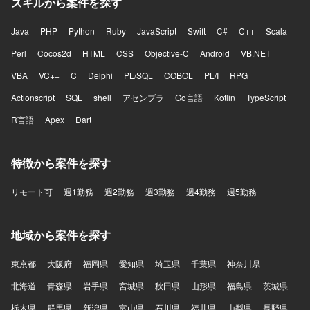
スキルから案件を探す
Java
PHP
Python
Ruby
JavaScript
Swift
C#
C++
Scala
Perl
Cocos2d
HTML
CSS
Objective-C
Android
VB.NET
VBA
VC++
C
Delphi
PL/SQL
COBOL
PL/I
RPG
Actionscript
SQL
shell
アセンブラ
Go言語
Kotlin
TypeScript
R言語
Apex
Dart
特徴から案件を探す
リモート可
週1勤務
週2勤務
週3勤務
週4勤務
週5勤務
地域から案件を探す
東京都
大阪府
福岡県
愛知県
埼玉県
千葉県
神奈川県
北海道
青森県
岩手県
宮城県
秋田県
山形県
福島県
茨城県
栃木県
群馬県
新潟県
富山県
石川県
福井県
山梨県
長野県