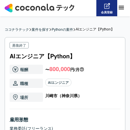
会員登録
>
>
>
AIエンジニア【Python】
ココナラテック
案件を探す
Pythonの案件
募集終了
AIエンジニア【Python】
800,000
報酬
〜
円/月
AIエンジニア
職種
川崎市（神奈川県）
場所
雇用形態
業務委託(フリーランス)