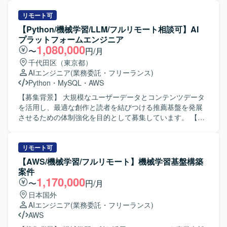
ていただきます。 ・機械学習モデルのパフォーマンス最適
化を行っていただきます。 ・プロダクト内および社内への
リモート可
AI導入を行っていただきます。 【開発環境】 ・開発言語：
【Python/機械学習/LLM/フルリモート相談可】AI
Python、Typescript ・機械学習・統計モデリング：scikit-
プラットフォームエンジニア
learn、LightGBM、pandas、numpy etc. ・クラウドプラッ
1,080,000
〜
円/月
トフォーム：Google Cloud Platform ・分析基盤：BigQuery
千代田区（東京都）
・アプリケーション：Next.js、FastAPI ・構成管理ツー
AIエンジニア
(業務委託・フリーランス)
ル：Terraform、Cloud Build ・データモデリング：
Python
・
MySQL
・
AWS
Dataform ・データビジュアライゼーション：
Metabase/Redash ・その他：Docker、GitHub、Slack、
【募集背景】 大規模なユーザーデータとコンテンツデータ
Github Copilot etc.
を活用し、最適な創作と読者を結びつける推薦基盤を発展
させるための体制強化を目的として募集しています。 【作
業内容】 おすすめ機能や検索機能の要件定義および目標指
標の設計、技術選定を行います。 ユーザーの行動ログやコ
ンテンツの特徴量を抽出するデータ処理基盤を設計・運用
リモート可
します。 LLMや埋め込み技術を用いてコンテンツ理解およ
【AWS/機械学習/フルリモート】機械学習基盤構築
び検索の基盤を設計・運用します。 推論パイプラインや
案件
LLM・機械学習モデルの開発および運用体制（LLMOps /
1,170,000
〜
円/月
MLOps）の仕組みを設計し、継続的に改善します。 ユーザ
日本国外
ー行動とコンテンツ情報に基づく推薦エンジンの開発・改
AIエンジニア
(業務委託・フリーランス)
善を行います。 コンテンツ分類の仕組みと記事評価機能の
AWS
開発・改善を行い、その運用をチームとして支援します。