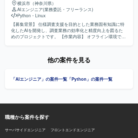
横浜市（神奈川県）
て活躍できるポジションです。 【開発環境】 機械学習シス
の設計・構築に携わることができます。 AWS SageMaker
理および技術サポート ・プロダクト改善のためのデータ解
AIエンジニア
(業務委託・フリーランス)
テムの開発には主にPythonを使用し、Databricks上で動作
をはじめとしたクラウドサービスやマイクロサービスを組
析およびモデル改善提案 【求める人物像】 技術とコミュニ
Python
・
Linux
することを前提にライブラリを選定します。 システム間通
み合わせた先進的なアーキテクチャに関わる機会があり、
ケーションのバランスが取れており、論理的思考力を持っ
信にはProtocol Bufferを利用します。 開発にはJupyter
MLOps やインフラ、セキュリティを含めた横断的なスキル
て問題の根本原因を追求できる方を求めています。医療機
【募集背景】 仕様調査支援を目的とした業務固有知識に特
Notebook on Databricksを利用し、Pythonプロジェクトの
を高めていただけます。 【開発環境】 AWS 環境（AWS
関のスタッフや社内メンバーと円滑にコミュニケーション
化したAIを開発し、調査業務の効率化と精度向上を図るた
パッケージングにはrye（uv backend）を利用します。 デ
SageMaker 等）を活用した機械学習システムおよびMLOps
を取りながら、顧客の現場に寄り添い主体的に対応いただ
めのプロジェクトです。 【作業内容】 オフライン環境で利
ータ処理基盤としてはSnowflakeおよびDatabricksのSpark
基盤を想定しております。
ける方を想定しています。 【ポジションの魅力】 スタート
用可能な仕様調査支援向けAIの開発を行っていただきま
を使用し、大規模データの処理・学習・推論を行います。
アップらしいスピード感のある環境で、自らのアイデアを
す。一般的な知識ではなく業務固有知識を追加学習させる
マネージドクラウドサービスとしてDatabricks on AWSおよ
形にしながらサービスの進化に直接貢献できるポジション
ことで精度向上を図っていただきます。GraphRAGやファ
他の案件を見る
びQdrantを利用します。
です。「技術×ビジネス」を横断するキャリアを築くことが
インチューニングなど、その他有効な手法を検討しつつ、
でき、LLMや生成AIを活用した先端領域で経験を積むこと
モデルの選定、チューニング、チューニング前後のモデル
ができます。 【開発環境】 Pythonを用いた機械学習・生成
検証および評価報告を実施していただきます。 【求める人
「AIエンジニア」の案件一覧
「Python」の案件一覧
AIモデル開発環境での業務を想定しています。クラウド環
物像】 業務固有ドメインの理解を深めながら、最適なAIモ
境や各種ライブラリ・フレームワークを活用しながら、
デル構成やRAG構成を自ら提案し、検証を回しながら粘り
NLPおよびLLM関連の開発を行っていただきます。
強く精度改善に取り組んでいただける方を求めています。
また、新しいAI技術やフレームワークのキャッチアップに
積極的で、関係者と連携しながら柔軟に進めていただける
方が望ましいです。 【ポジションの魅力】 オフライン環境
職種から案件を探す
かつ業務固有知識に特化したAI開発に携わることで、生成AI
やRAG、ファインチューニングなどの先端技術を実務レベ
ルで活用しながら、要件定義からモデル検証・評価まで一
サーバサイドエンジニア
フロントエンドエンジニア
連のプロセスに関わることができます。ローカル実行を前