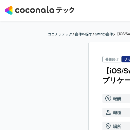
>
>
>
【iOS/
ココナラテック
案件を探す
Swiftの案件
リ
募集終了
【iOS/
プリケ
報酬
職種
場所