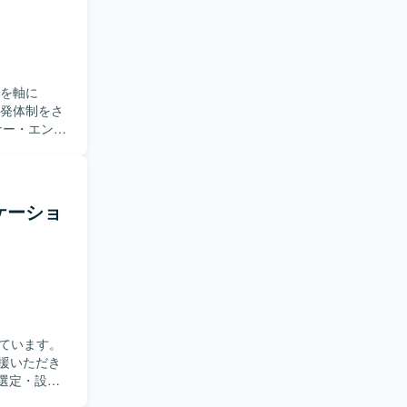
Sを軸に
開発体制をさ
だきます。
装やアーキテ
ndroid
した両OSで
リケーショ
策定、コード
よる開発並
つつ、事業
発全般に関わ
しみ、ソフ
顧客に近い
ています。
迎します。
支援いただき
クチャの上
術選定・設計
OS・
ビュー効率
在り方を実践し