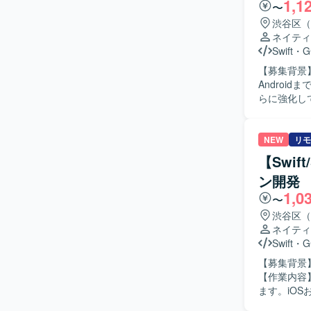
1,1
つ、金融ドメインの知見
〜
リ開発環境（O
渋谷区（
ネイティ
Swift
・
G
【募集背景
Androi
らに強化していくための募集です
ニア・QA
Swiftを
クチャ設計を
NEW
リモ
アプリ開発に
【Swif
の開発を行
ン開発
生成、レビ
1,0
列性向上に
〜
数値やKP
渋谷区（
っていただきます。 【求める人物像】 プロダクトの
ネイティ
の可能性に
Swift
・
G
トウェアを
【募集背景
距離で数値
【作業内容
【ポジショ
ます。iOS
でプロダク
判断を担当
Androi