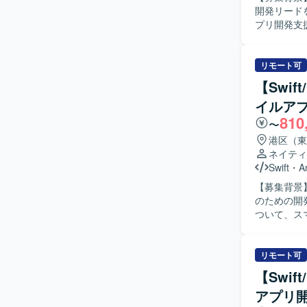
開発リードを担ってい
プリ開発支
計方針・開
ます。また
で一貫して
リモート可
報告などの機能を想定してお
【Swif
設計方針や
イルア
術課題整理
810
や生産性の向上
〜
通インフラ
港区（東
上流工程か
ネイティ
真登録など
Swift
・
A
後、AI開
【募集背景
発環境】 i
のための開発体制強化を
行います。バ
ついて、スマ
と連携する
から実装、
ントの作成も実施いただきます。
から実装、
リモート可
がら、品質と
【Swi
力】 金融
アプリ開
スのモバイル