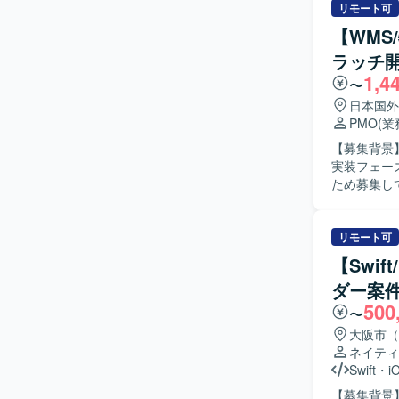
リモート可
【WMS
ラッチ開
1,4
〜
日本国外
PMO
(
【募集背景
実装フェー
ため募集しております。 【作業内容】 事業
業務フローお
画書のレビ
どPMO業務を通
リモート可
WMSに対
【Swi
す。 関係
ダー案
望ましいです。 【ポジションの魅力】 グループ全体のSCM改革とい
500
て、中核と
〜
ベンダコン
大阪市（
ードする経験を積むことがで
ネイティ
ッチ開発プ
Swift
・
i
に関わって
【募集背景