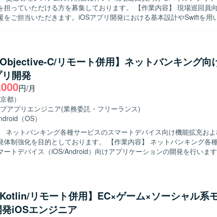
ただける方を募集しております。 【作業内容】 現場巡回員向けiPhoneア
援をご担当いただきます。iOSアプリ開発における基本設計やSwiftを用
発方針の整理、仕様調整や技術課題の整理、レビュー対応などを実施し
、開発メンバーへの技術的なリードを行い、後続の詳細設計、製造、テ
対応していただきます。アプリでは点検情報登録、交通状況入力、写真
ります。 【求める人物像】 モバイルアプリ開発において主体的に
t/Objective-C/リモート併用】ネットバンキング
開発方針を整理し、関係者と円滑にコミュニケーションを取りながら仕
プリ開発
を推進できる方を求めております。開発メンバーを技術面からリードし
,000
に意欲的に取り組んでいただける方が望ましいです。 【ポジションの魅力】 交
円/月
領域の重要なシステム再構築プロジェクトにおいて、モバイル開発リー
京都）
ら後続工程まで広く関わっていただけます。業務系モバイルアプリや位
ブアプリエンジニア
(業務委託・フリーランス)
の機能を通じて、現場業務の効率化や安全性向上に貢献できる点が魅力
ndroid（OS）
発支援ツールを活用した開発手法の検討にも関与いただける可能性があります
】 ネットバンキング各種サービスのスマートデバイス向け機能拡充およ
OS（iPhone）向けアプリケーション開発環境を想定しており、Swiftを
目的としております。 【作業内容】 ネットバンキング各種サービスに
ックエンドではJava／Spring Boot、フロントエンドではReact等の
ートデバイス（iOS/Android）向けアプリケーションの開発を行いま
想定です。また、AI開発支援ツールの活用を検討している環境です。
テストまで一連の工程をご担当いただきます。また、開発に関連する各
 【求める人物像】 モバイルアプリ開発において主体的に設計
テストまで対応できる方を求めております。関係者とコミュニケーショ
ユーザビリティを意識した開発ができる方を歓迎いたします。 【ポジションの魅
ft/Kotlin/リモート併用】EC×ゲーム×ソーシャル
系ネットバンキングサービスの開発に関わることで、大規模なユーザーを
発iOSエンジニア
アプリ開発経験を積むことができます。iOS/Androidいずれかの専門