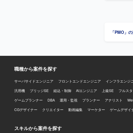
化にも取り
ながら探求
推進していただきます。 【求める人物像】 
で、高度な
組み、関係者と
大きく高めていただけます。 【開発環境】 
ダクト拡大
ワークとしてSw
がら開発効率化に携われます。 【開発環境】
やMVVMな
「PMO」
Cloud Bui
ンフラにはGoo
GitHub
Actions、
やCloud M
によるQA自動化
を組み合わ
職種から案件を探す
サーバサイドエンジニア
フロントエンドエンジニア
インフラエンジ
汎用機
ブリッジSE
組込・制御
AIエンジニア
上級SE
フルスタ
ゲームプランナー
DBA
運用・監視
プランナー
アナリスト
W
CGデザイナー
クリエイター
動画編集
マーケター
ゲームデザイ
スキルから案件を探す