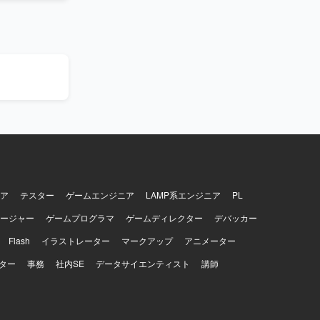
づいて開発を
雑なドメイン
の技術力を
も活用しな
omponents
を進めます。イ
emini、
Hub
shlytics
基盤、Autify
on・Figma
ア
テスター
ゲームエンジニア
LAMP系エンジニア
PL
ージャー
ゲームプログラマ
ゲームディレクター
デバッカー
Flash
イラストレーター
マークアップ
アニメーター
ター
事務
社内SE
データサイエンティスト
講師