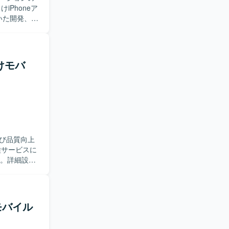
いた開発、設
ていただき
スト工程ま
登録、現場
向けモバ
様調整や技
つつ、品質
ダーとして
置情報・写
です。今
。 【開
び品質向上
用いた開発を
技術スタック
す。詳細設計
種ドキュメ
ンを取りな
系モバイル
持つサービ
性を活かしつ