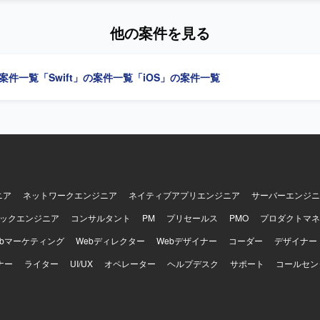
組んでいただきます。PdM・デザイナーと連携し、事業数値・KPIに基
していくことができます。EC×ゲーム×ソーシャルが組み合わさった複
複雑性の高いアプリケーション開発に主体的に取り
状態管理やパフォーマンス最適化に取り組むことで、エンジニアとして
他の案件を見る
連携しながら開発を推進できる方を求めています。 【ポジションの魅力】 プロ
Swift、Kotlin、Goを用いた開発を行い、UIフレーム
フェーズにおいて、アーキテクチャ刷新や技術選定を主導し、AIツール
iftUIやJetpack Composeを採用しています。Android Architecture C
 Swift、Kotlin、Go、GCP、GitHub Actions、
どのアーキテクチャを活用し、XcodeおよびAndroid Studio上で開発
の案件一覧
「Swift」の案件一覧
「iOS」の案件一覧
ld、Terraform、BigQuery、Looker Studio、Claude、Codex、Cursor、G
gle Cloudを用い、gRPCやProtocol Buffersによる通信、BitriseやGit
 Copilotを使用します。開発手法はアジャイルです。
Cloud Buildを用いたCI/CDを構築しています。Terraformによる構成管理、Cra
onitoringなどのモニタリング基盤、BigQueryやLooker Studioによる分析
、ClaudeやGitHub CopilotなどのAIツール群、GitHub・Slack・Noti
せたモダンな開発環境で、アジャイル開発を実践しています。
ニア
ネットワークエンジニア
ネイティブアプリエンジニア
サーバーエンジニ
ックエンジニア
コンサルタント
PM
プリセールス
PMO
プロダクトマネ
ebマーケティング
Webディレクター
Webデザイナー
コーダー
デザイナー
ナー
ライター
UI/UX
オペレーター
ヘルプデスク
サポート
コールセン