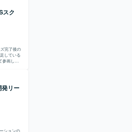
Sスク
ーズ完了後の
不足している
計書や各種計
社内調整な
めておりま
開発リー
いける方が
社側の立場で
ェクトをリ
方針の検討
ーションの