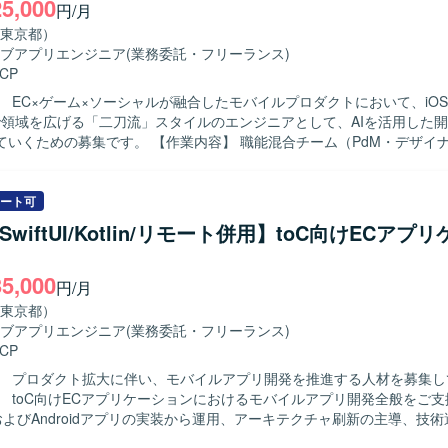
25,000
も深めていただけます。 【開発環境】 iOS/Android向けモバイルアプ
円/月
bjective-C、Swiftを用いた開発が想定されます）。
東京都）
ブアプリエンジニア
(業務委託・フリーランス)
CP
】 EC×ゲーム×ソーシャルが融合したモバイルプロダクトにおいて、iO
dまで領域を広げる「二刀流」スタイルのエンジニアとして、AIを活用した
。 【作業内容】 職能混合チーム（PdM・デザイナー・エンジ
）に加わり、仕様検討からリリース・効果分析まで一貫してご担当いた
用いたiOSアプリの設計・開発・保守・運用を中心に、SwiftUIによるUI実
含めた実装・運用全般を担っていただきます。あわせて、Kotlinを用いたA
ート可
も関与し、Jetpack ComposeによるUI実装など、iOS側の知見を活か
t/SwiftUI/Kotlin/リモート併用】toC向けECアプ
っていただきます。ClaudeなどのAIツールを活用しながら実装計画の
ューの効率化を進め、モバイルアーキテクチャの設計やドメイン分離に
35,000
向けた刷新を推進していただきます。また、PdM・デザイナーと連携し
円/月
Iに基づいた機能開発、リリース後の効果分析までを通してプロダクト開
東京都）
ミッションやバリューに共感し、EC体験
ブアプリエンジニア
(業務委託・フリーランス)
興味をお持ちの方を求めています。変化の大きい環境の中でも挑戦を楽
CP
軸に大きなチャレンジをしたいと考えている方にマッチします。事業や
】 プロダクト拡大に伴い、モバイルアプリ開発を推進する人材を募集し
やユーザーの声を捉えながら、主体的に開発をリードしていける方を歓
】 toC向けECアプリケーションにおけるモバイルアプリ開発全般をご
ンの魅力】 少数精鋭のチームにおいて、自ら設計したモバイルアーキテ
およびAndroidアプリの実装から運用、アーキテクチャ刷新の主導、技
トが動く手触りを持ちながら開発できる環境です。AI活用を前提としたi
していただきます。AIツールを活用した実装計画策定、コード生成、レ
d両OSの「二刀流」開発プロセスを自ら設計し、AI時代のモバイル開発の