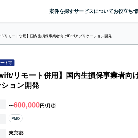
案件を探す
サービスについて
お役立ち情
Swift/リモート併用】国内生損保事業者向けiPadアプリケーション開発
モート可
Swift/リモート併用】国内生損保事業者向け
ーション開発
600,000
〜
円/月
PMO
東京都