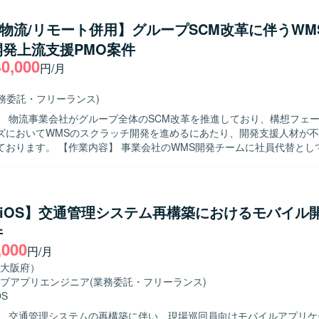
/物流/リモート併用】グループSCM改革に伴うWM
発上流支援PMO案件
40,000
円/月
業務委託・フリーランス)
】 物流事業会社がグループ全体のSCM改革を推進しており、構想フェ
ズにおいてWMSのスクラッチ開発を進めるにあたり、開発支援人材が
会社のWMS開発チームに社員代替として参画し、
よびWMSのAsIs／ToBe整理を行います。 要件定義をリードし、設
ューを実施いたします。 開発ベンダのコントロールを行い、進捗管理や
じてプロジェクトを前に進めていただきます。 【求める人物像】 物流業界や
する深い理解を持ち、主体的かつ自走的に業務を推進いただける方を求
ft/iOS】交通管理システム再構築におけるモバイル
者と良好なコミュニケーションを取りながら、課題を整理し解決に導いて
件
う戦略的な取り組みにおい
,000
なるWMSのスクラッチ開発に上流から関わることができます。 事業会
円/月
トロールやPMOを担うことで、業務とシステムの両面から大規模プロジ
大阪府）
きます。 【開発環境】 WMSを中心とした物流システムのスクラ
ブアプリエンジニア
(業務委託・フリーランス)
ロジェクトとなり、上流工程やベンダコントロールを通じて設計・実装
OS
いただきます。
】 交通管理システムの再構築に伴い、現場巡回員向けモバイルアプリケ