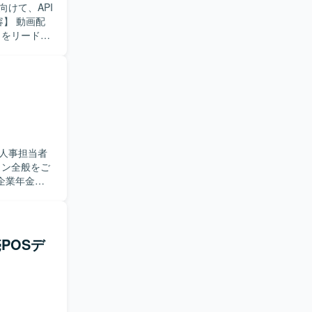
けて、API
トをリードし
発プロジェ
ニアやアプリ
ていただき
しても、自
いです。新
組める方に
配信コンテ
人事担当者
PI基盤の全
企業年金に
プリケーシ
行いなが
ッグデータ
ービス開発に
ります。新
善提案がで
売POSデ
、
開発を行ってお
ます。福利
ていただけ