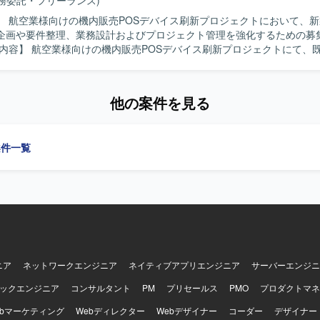
業務委託・フリーランス)
】 航空業様向けの機内販売POSデバイス刷新プロジェクトにおいて、
企画や要件整理、業務設計およびプロジェクト管理を強化するための募
品へ移行するための企画、要件整理、業務設計、プロジェクト管理をご
ブレインストーミングで整理された要件をもとに、モバイルオーダー導入
料を作成いたします。 モバイルオーダーに関する調査結果の分析および
他の案件を見る
資料を作成いたします。 要件管理プロセスを策定し、要件一覧および詳
トを作成いたします。 システムアーキテクチャ概要図を作成いたします
種決済シナリオを整理し、業務フローを作成いたします。 在庫引当、ロ
案件一覧
ットカード決済に関する業務・システムフローを作成いたします。 新P
た移行計画を策定し、移行時の課題および検討事項を整理いたします。 
画に関する検討およびドキュメントを作成いたします。 プロジェクトマ
ect Management Plan）を作成いたします。 WBS（Work Breakdown St
週次で維持管理いたします。 IT進捗報告資料を作成し、ステークホルダ
ミュニケーションを取りながら協調性を発揮し、提案力を持って業務に
方が望ましいです。 冷静な判断力と高いストレス耐性・対応力をお持ち
イス刷新プロジ
ニア
ネットワークエンジニア
ネイティブアプリエンジニア
サーバーエンジニ
画し、モバイルオーダー導入や決済業務フロー設計など上流工程から携
ックエンジニア
コンサルタント
PM
プリセールス
PMO
プロダクトマネ
 プロジェクトマネジメント計画書やWBSの作成、IT進捗報告資料の作
マネジメントスキルを高めていただけます。 【開発環境】 Google
ebマーケティング
Webディレクター
Webデザイナー
コーダー
デザイナー