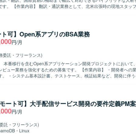
通訳・翻訳、国際貿易の補助まで幅広く対応できるハイブリッドな人材
米出張時の現地スタッフや顧客との
ティングにおける通訳対応を行っていただきます。技術資料、契約書、
の日英・英日翻訳を担当していただきます。国際貿易における補助業務
パッキングリストなど輸出入に関する貿易書類の確認・作成サポート、
どを行っていただきます。また、適性に応じて、実機検証を含む技術サ
ト可】Open系アプリのBSA業務
単な修理・メンテナンス、各種図面チェック、営業サポート業務などを
,000
円/月
ります。北米への海外出張では、現地での通訳対応も含めた支援を行っ
ワークが軽く、自主的に考えて行動できる方が望ましいです。製造業に
業務委託・フリーランス)
しながら、幅広い業務範囲に柔軟に対応できる方にマッチしたポジショ
】 本番移行を含むOpen系アプリケーション開発プロジェクトにおいて、
ンの魅力】 最先端かつ今後の需要が高まるIoT/ロボット開発領域に携わ
業務を強化するための募集です。 【作業内容】 ・開発者への業務要件の説
高めることができる環境です。通訳・翻訳、技術サポート、国際貿易補
す。 ・システム基本設計書、テストケース、検証結果など、開発に伴う
断して経験を積むことができ、グローバルなビジネス現場で活躍できる
実施します。 ・担当お客様への作業状況報告および進捗報告を行います
時の適性に応じて業務内容が調整されるため、ご自身の強みを活かした
や本番移行申請など、本番移行関連作業を担当します。 ・その他、各種
る人物像】 ・多様なステークホルダーと円滑にコミュニケ
用いた業務を行っていただきます。
取りながら業務を推進できる方を求めています。 ・日本語および英語で
リモート可】大手配信サービス開発の要件定義PM
抵抗がなく、主体的に情報連携や調整ができる方が望ましいです。 【ポジション
,000
円/月
・業務要件整理から本番移行まで一連の工程に携わることで、上流工程か
い経験を積むことができます。 ・海外チームとの連携を通じて、グロー
ョン経験を高めることができます。 【開発環境】 Open系アプリケーショ
務委託・フリーランス)
した開発プロジェクトとなります。
namoDB
・
Linux