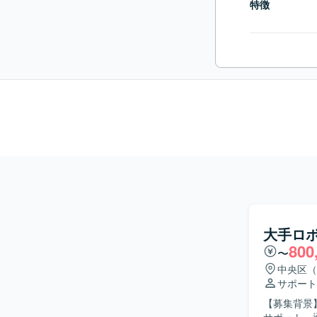
特徴
大手ロ
800
〜
中央区（
サポート
【募集背景