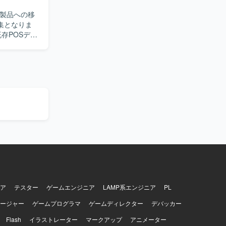
新製品への移
集となりま
担当いただ
に向けたコ
戦略チーム
細要件管理
。 機内販売
ールバッ
OSデバイス
端末・デバ
ネジメント
ructure）
ーへ報告い
取り組んで
の方を歓迎
ア
テスター
ゲームエンジニア
LAMP系エンジニア
PL
わることが
ージャー
ゲームプログラマ
ゲームディレクター
デバッカー
成などを通じ
Flash
イラストレーター
マークアップ
アニメーター