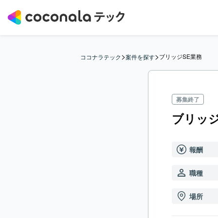
>
>
ブリッジSE業務
ココナラテック
案件を探す
募集終了
ブリッジ
報酬
職種
場所