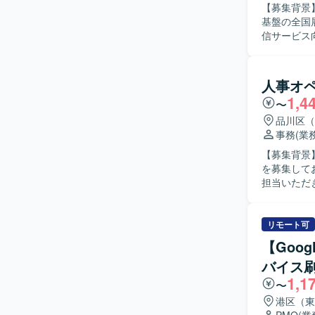
【募集背景
基盤の全国展開
信サービス
ていただき
クトにおけ
ケーション
人事オ
ます。 【求める人物像】 エンジニア（インフラ/アプリ）間の技術的課題を正しく汲み取り、円
1,4
〜
滑な合意形
ら関係者に
品川区（
しい技術に
事務
(業
マッチする
【募集背景
ンツが好きな方
を募集しております。 【作業内容】 給与、社会
大規模トラ
担当いただ
国レベルで
関する実務
ョンまで幅
ら、外資系企業
関連技術に
事オペレー
リモート可
関われる点も魅力です。 【開発環境】 AWS（EC
しい環境に
【Goo
Redshift
きる方が望ましいです。 【ポジションの魅力
Terrafo
バイス
ンジの案件
ります。
1,1
厚生や企業
〜
ます。 【開発環境】 人事システムとしてWorkdayやADP（SAP HCM）などの利用経験がある
港区（東
方は知見を