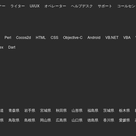
aceを活用したドキュメント作成および情報共有を行います。
ナー
ライター
UI/UX
オペレーター
ヘルプデスク
サポート
コールセン
Perl
Cocos2d
HTML
CSS
Objective-C
Android
VB.NET
VBA
ex
Dart
道
青森県
岩手県
宮城県
秋田県
山形県
福島県
茨城県
栃木県
県
鳥取県
島根県
岡山県
広島県
山口県
徳島県
香川県
愛媛県