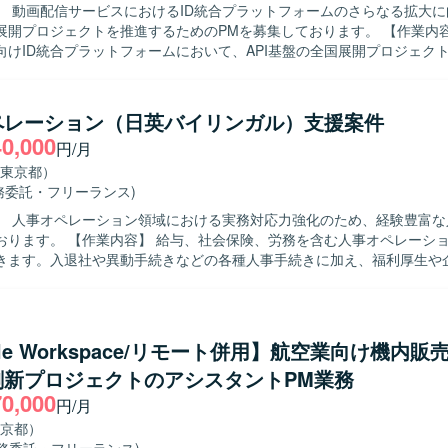
】 動画配信サービスにおけるID統合プラットフォームのさらなる拡大に向
プロジェクトを推進するためのPMを募集しております。 【作業内容】 動画配
向けID統合プラットフォームにおいて、API基盤の全国展開プロジェク
ます。要件定義フェーズにおける関係各所との仕様調整や、システム開
る進捗管理などPM業務を中心にご担当いただきます。インフラエンジ
エンジニアとの技術的なブリッジ役として、課題整理や合意形成を行っ
ペレーション（日英バイリンガル）支援案件
40,000
円/月
成をリードできる方を求めております。曖昧な仕様や未確定な要件に対
ヒアリングを行い、主体的にプロジェクトを前進させられる方が望まし
東京都）
関心を持ち、モダンな技術スタックやビッグデータ開発に積極的に取り
務委託・フリーランス)
ポジションです。エンタメ領域のサービスに興味があり、テレビや動画
】 人事オペレーション領域における実務対応力強化のため、経験豊富な
ですと、より楽しんで業務に取り組んでいただけます。 【ポジションの魅力】
保険、労務を含む人事オペレーション全般をご
フィックを扱う動画配信サービスのID統合プラットフォームにおいて、A
きます。入退社や異動手続きなどの各種人事手続きに加え、福利厚生や
の展開プロジェクトに上流から参画していただけます。インフラからア
もお任せいたします。日英バイリンガル環境でのコミュニケーションを
広い技術領域のエンジニアと協働しながら、モダンなクラウド環境やビ
における人事関連の業務を幅広く対応していただきます。 【求める人物像】 人
触れつつPMとしてのスキルを高められる環境です。エンタメ分野のサ
ション領域において主体的かつ自律的に業務を推進できる方を求めてお
2、ECS、S3、Cloudwatch、DynamoDB、
も早期にキャッチアップし、周囲と協調しながらも自ら課題を見つけ改
gle Workspace/リモート併用】航空業向け機内販
、Athena、ALB）、Go（bone、echo）、Python、Node.js、Git、Ansible
】 人事オペレーションとしては比較的高い報酬レ
rm、SQL、NoSQL、Linux、Windowsといったモダンな技術スタックで
刷新プロジェクトのアシスタントPM業務
であり、日英バイリンガルかつ外資系企業での経験を生かしていただけ
70,000
年金など制度面にも深く関わることで、人事領域の専門性をさらに高め
円/月
京都）
生かしてご活躍いただけます。