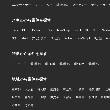
Worksp
CGデザイナー
クリエイター
動画編集
マーケター
ゲームデザイ
スキルから案件を探す
Java
PHP
Python
Ruby
JavaScript
Swift
C#
C++
Scala
SQL
shell
アセンブラ
Go言語
Kotlin
TypeScript
R言語
Ap
特徴から案件を探す
リモート可
週1勤務
週2勤務
週3勤務
週4勤務
週5勤務
地域から案件を探す
東京都
大阪府
福岡県
愛知県
埼玉県
千葉県
神奈川県
北海
岐阜県
静岡県
三重県
滋賀県
京都府
兵庫県
奈良県
和歌山
沖縄県
その他