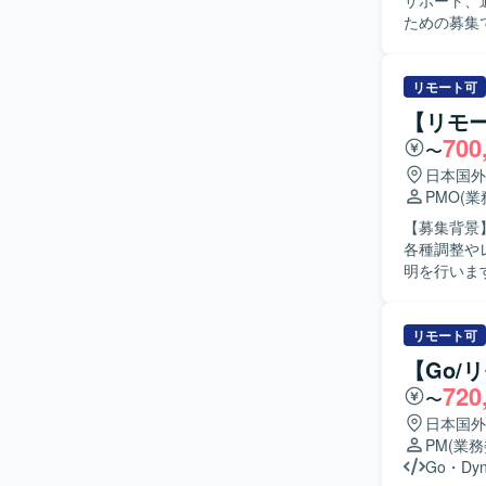
サポート、
ための募集です。 【作業内容】 翻訳・通訳業務として、北
商談・ミー
種書類など
ンボイスや
リモート可
連絡調整な
【リモー
ボットの簡
700
〜
可能性があ
ます。 【求める人物像】 高い英語力を活かして現場の架け橋として活躍したい方を求めていま
日本国外
す。フット
PMO
(
知識を活か
【募集背景
【ポジショ
各種調整やレビュー
市場価値を
明を行いま
の領域を横
レビューを
です。面談
行承認取得
能です。 【開発環境】 ロボットやハードウェア機器を扱う製造業の現場において、技術資料や
合わせ対応などを行います。 【求め
リモート可
図面などを
ーションを
【Go/
ケーションに
720
〜
の魅力】 
までの幅広
日本国外
でのコミュニケーシ
PM
(業
ンを対象と
Go
・
Dy