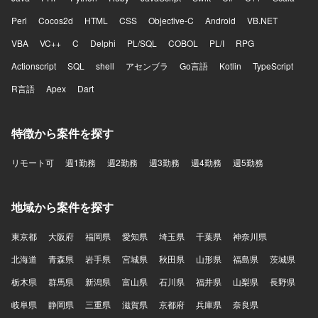
Perl
Cocos2d
HTML
CSS
Objective-C
Android
VB.NET
VBA
VC++
C
Delphi
PL/SQL
COBOL
PL/I
RPG
Actionscript
SQL
shell
アセンブラ
Go言語
Kotlin
TypeScript
R言語
Apex
Dart
特徴から案件を探す
リモート可
週1勤務
週2勤務
週3勤務
週4勤務
週5勤務
地域から案件を探す
東京都
大阪府
福岡県
愛知県
埼玉県
千葉県
神奈川県
北海道
青森県
岩手県
宮城県
秋田県
山形県
福島県
茨城県
栃木県
群馬県
新潟県
富山県
石川県
福井県
山梨県
長野県
岐阜県
静岡県
三重県
滋賀県
京都府
兵庫県
奈良県