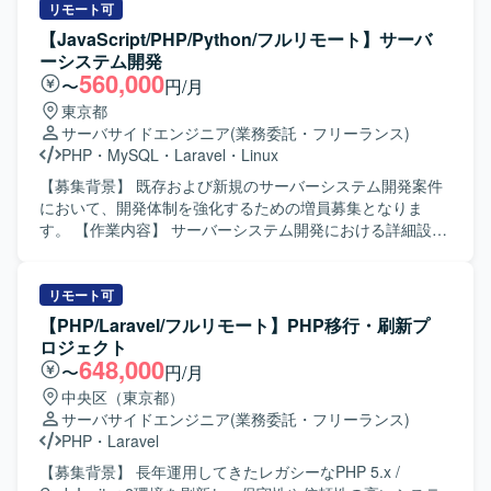
ホルダーと連携しながら、ベンダーコントロールや品質管
を行います。既存機能改修、新機能開発、性能改善、PHP
リモート可
理の実務経験を積むことができる環境です。 【開発環境】
バージョンアップに伴うリファクタリング、AWS環境への
【JavaScript/PHP/Python/フルリモート】サーバ
Linux環境およびSQLを利用したシステム開発プロジェクト
移行を行います。 【求める人物像】 仕様が固まりきってい
ーシステム開発
に参画していただきます。
ない状態でも不足を洗い出し、関係者と合意形成を進めら
560,000
〜
円/月
れる方を求めます。根拠を持って判断・提案し、主体的に
東京都
課題解決へ取り組める方を歓迎します。 【ポジションの魅
サーバサイドエンジニア
(業務委託・フリーランス)
力】 大規模ECサービスにおいて、企画から設計、開発まで
PHP
・
MySQL
・
Laravel
・
Linux
幅広く経験を積めます。 【開発環境】 Linux（CentOS）、
Apache、MySQL 8系、PHP 5.6・8.5を使用します。一部
【募集背景】 既存および新規のサーバーシステム開発案件
AWSを含むハイブリッド構成です。
において、開発体制を強化するための増員募集となりま
す。 【作業内容】 サーバーシステム開発における詳細設計
からテスト工程までをご担当いただきます。 各種プログラ
ミング言語やフレームワークを用いた機能実装、改修対
応、単体・結合テストの実施および品質確保に向けた改善
リモート可
対応などを行っていただきます。 【求める人物像】 チーム
【PHP/Laravel/フルリモート】PHP移行・刷新プ
での開発において円滑なコミュニケーションを取りながら
ロジェクト
主体的に動いていただける方を求めております。 新しい技
648,000
〜
円/月
術やクラウドサービスの習得に前向きに取り組み、自ら情
中央区（東京都）
報収集しながらキャッチアップできる方に適したポジショ
サーバサイドエンジニア
(業務委託・フリーランス)
ンとなります。 【ポジションの魅力】 複数の言語やフレー
PHP
・
Laravel
ムワーク、クラウドサービスを活用した開発に携わること
で、サーバーサイド全般のスキルを幅広く習得していただ
【募集背景】 長年運用してきたレガシーなPHP 5.x /