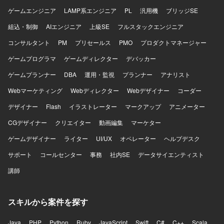
動化にPlaywright等のツールを利用いたします。
ゲームエンジニア
LAMP系エンジニア
PL
汎用機
ブリッジSE
組込・制御
AIエンジニア
上級SE
フルスタックエンジニア
コンサルタント
PM
プリセールス
PMO
プロダクトマネージャー
ゲームプログラマ
ゲームディレクター
デバッカー
ゲームプランナー
DBA
運用・監視
プランナー
アナリスト
Webマーケティング
Webディレクター
Webデザイナー
コーダー
デザイナー
Flash
イラストレーター
マークアップ
アニメーター
CGデザイナー
クリエイター
動画編集
マーケター
ゲームデザイナー
ライター
UI/UX
オペレーター
ヘルプデスク
サポート
コールセンター
事務
社内SE
データサイエンティスト
講師
スキルから案件を探す
Java
PHP
Python
Ruby
JavaScript
Swift
C#
C++
Scala