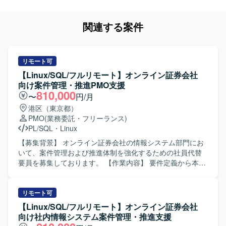
関連する案件
リモート可
【Linux/SQL/フルリモート】オンライン証券会社
向け案件管理・推進PMO支援
810,000
〜
円/月
港区（東京都）
PMO
(業務委託・フリーランス)
PL/SQL
・
Linux
【募集背景】 オンライン証券会社の情報システム部門にお
いて、案件管理および推進体制を強化するための社員代替
要員を募集しております。 【作業内容】 要件定義から本番
リリースまでの案件管理および推進をご担当いただきま
す。業務要件のヒアリングを行い、システム要件定義書や
プロジェクト計画書を作成していただきます。設計からテ
リモート可
ストフェーズにかけては、外部ベンダーへの委託に伴うベ
【Linux/SQL/フルリモート】オンライン証券会社
ンダーコントロールを実施し、進捗・課題・品質・コスト
向け社内情報システム案件管理・推進支援
の管理を行います。また、社内の品質管理部門に対して品