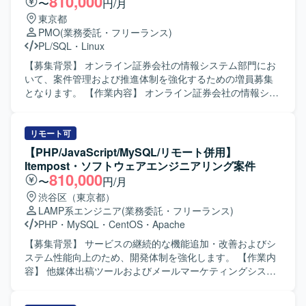
810,000
〜
円/月
質状況の報告を行っていただきます。 【求める人物像】 関
東京都
係者と円滑にコミュニケーションを取りながら、主体的に
PMO
(業務委託・フリーランス)
案件を推進できる方を求めております。状況変化に柔軟に
PL/SQL
・
Linux
対応しつつ、ドキュメントを用いた分かりやすい説明や調
整ができる方が望ましいです。 【ポジションの魅力】 オン
【募集背景】 オンライン証券会社の情報システム部門にお
ライン証券ビジネスにおけるシステム案件を上流工程から
いて、案件管理および推進体制を強化するための増員募集
一貫して担当することで、業務知識とシステム知識の双方
となります。 【作業内容】 オンライン証券会社の情報シス
を高いレベルで身につけることができます。ベンダーコン
テム部門の社員代替として、要件定義から本番リリースま
トロールや品質報告など、プロジェクト推進の中核に関わ
での案件管理および推進業務を担当していただきます。 業
る経験を積むことができます。 【開発環境】 Web系システ
務要件のヒアリングを行い、システム要件定義書やプロジ
リモート可
ムを対象とした環境において、LinuxおよびSQLを活用した
ェクト計画書の作成を行います。 設計からテストフェーズ
【PHP/JavaScript/MySQL/リモート併用】
システムの要件定義および設計・開発経験を生かしてご対
にかけては外部ベンダーへの委託案件に対し、進捗・課
Itempost・ソフトウェアエンジニアリング案件
応いただきます。
題・品質・コストなどのベンダーコントロールを実施して
810,000
〜
円/月
いただきます。 また、社内品質管理部門に対して品質状況
渋谷区（東京都）
の報告を行っていただきます。 【求める人物像】 関係者と
LAMP系エンジニア
(業務委託・フリーランス)
の円滑なコミュニケーションを図りながら、主体的に案件
PHP
・
MySQL
・
CentOS
・
Apache
を推進していただける方を求めております。 ドキュメント
作成や管理業務に丁寧かつ責任感を持って取り組める方に
【募集背景】 サービスの継続的な機能追加・改善およびシ
マッチするポジションです。 【ポジションの魅力】 オンラ
ステム性能向上のため、開発体制を強化します。 【作業内
イン証券ビジネスにおけるシステム開発案件に上流工程か
容】 他媒体出稿ツールおよびメールマーケティングシステ
ら関与でき、要件定義からリリースまで一連のプロジェク
ムにおける調査・運用保守と、機能開発・改善を担当しま
トマネジメントに携わることができます。 複数のステーク
す。不具合調査、原因特定、データ抽出、軽微なバグ修正