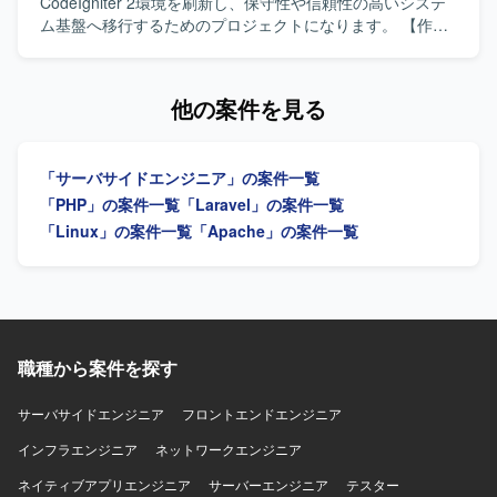
けます。 詳細設計からテストまで一連の工程を経験できる
CodeIgniter 2環境を刷新し、保守性や信頼性の高いシステ
ため、上流から下流までの開発プロセスを通じてスキルア
ム基盤へ移行するためのプロジェクトになります。 【作業
ップを図ることができます。 【開発環境】
内容】 現行システム（PHP5 / CodeIgniter 2）のソースコー
JavaScript（React）、PHP（Laravel）、Python、Perl
ド解析および仕様の紐解きを行います。PHP 8.x への段階
MySQL、PostgreSQL Linux／Unix AWS、Azure Git
的移行またはリプレイスに向けた移行計画の策定をサポー
他の案件を見る
トします。次期フレームワークの選定支援を行い、選定さ
れたフレームワークを用いた基盤設計および実装を担当し
ます。レガシーコードのリファクタリングやE2Eテスト自動
「サーバサイドエンジニア」の案件一覧
化の実装にも取り組んでいただきます。 【求める人物像】
レガシー環境のコード解析やリファクタリングに前向きに
「PHP」の案件一覧
「Laravel」の案件一覧
取り組める方を求めております。チームメンバーと積極的
「Linux」の案件一覧
「Apache」の案件一覧
に対話しながら活動し、知識共有やメンバーの成長にも関
心を持って伴走いただける方を歓迎いたします。技術的な
内容を分かりやすく言語化し、説明・提案できる方が望ま
しいです。 【ポジションの魅力】 レガシーなPHP環境から
モダンなPHP 8.xおよびフレームワークへの移行に主体的に
関わることができるため、移行計画策定から基盤設計、実
職種から案件を探す
装、テスト自動化まで幅広い経験を積むことができます。
既存システムの改善と刷新を通じて、保守性や信頼性向上
サーバサイドエンジニア
フロントエンドエンジニア
に貢献できるポジションです。 【開発環境】 PHP 5.x /
CodeIgniter 2 から PHP 8.x への移行を前提とした環境での
インフラエンジニア
ネットワークエンジニア
開発になります。次期フレームワークとしてLaravelや
ネイティブアプリエンジニア
サーバーエンジニア
テスター
Symfony等のMVCフレームワークを検討し、E2Eテスト自