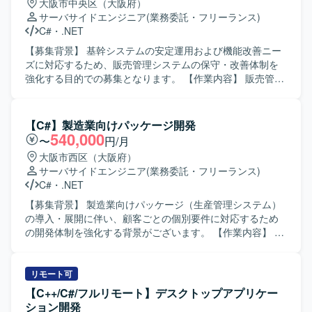
大阪市中央区（大阪府）
IF（ステアリングスイッチ）やスマートデバイス連携機能
サーバサイドエンジニア
(業務委託・フリーランス)
の開発などを担当していただきます。また、各工程での品
C#
・
.NET
質担保業務にも携わっていただきます。 【求める人物像】
車載領域や組込み開発に関心を持ち、仕様や制約条件を踏
【募集背景】 基幹システムの安定運用および機能改善ニー
まえながら粘り強く開発に取り組める方を求めておりま
ズに対応するため、販売管理システムの保守・改善体制を
す。チームメンバーと連携しながら、自ら課題を抽出し改
強化する目的での募集となります。 【作業内容】 販売管理
善提案ができる方にご活躍いただけます。 【ポジションの
システムの保守対応および機能改善対応をご担当いただき
魅力】 次世代デジタルコックピットという先進的な領域
ます。具体的には、要件確認から設計、開発、テスト、リ
で、ドライバー向けの情報提示やエンタメ機能などユーザ
リースまで一連の工程をお任せいたします。既存機能の改
【C#】製造業向けパッケージ開発
ー体験に直結する機能開発に携わることができます。車載
修や不具合対応に加え、業務要望に基づく機能追加なども
540,000
〜
円/月
ネットワークや各種通信プロトコルに触れながら、組込み
行っていただきます。 【求める人物像】 システムの現状を
大阪市西区（大阪府）
エンジニアとしての専門性を高めていただけます。 【開発
理解しながら、関係者と円滑にコミュニケーションを取
サーバサイドエンジニア
(業務委託・フリーランス)
環境】 開発言語はC言語を用い、対象製品は車載メーター
り、自発的に改善提案や課題解決に取り組んでいただける
C#
・
.NET
ECUとなります。通信プロトコルとしてCAN、LIN、車載
方を求めております。既存システムの保守・改善業務に対
Ethernetなどを使用し、V字開発モデルに基づいて開発を進
して粘り強く取り組める方にマッチする環境です。 【ポジ
【募集背景】 製造業向けパッケージ（生産管理システム）
めております。
ションの魅力】 基幹となる販売管理システムに長期的に関
の導入・展開に伴い、顧客ごとの個別要件に対応するため
わることで、業務知識と技術スキルの両面を深めていただ
の開発体制を強化する背景がございます。 【作業内容】 製
けます。要件確認からリリースまで一貫して携わることが
造業向け生産管理パッケージに対する顧客ごとのアドオン
できるため、上流から下流までの経験を積むことができま
開発をご担当いただきます。 詳細設計から実装、結合レベ
す。 【開発環境】 C#（.NET）、VB.NETなどのオープン系
ルまでの一連の開発工程をお任せいたします。 顧客要望を
リモート可
言語を用いた販売管理システムの開発・保守環境となりま
踏まえた機能追加や改修対応を行いながら、既存機能との
【C++/C#/フルリモート】デスクトップアプリケー
す。
整合性を考慮した設計・実装を行っていただきます。 【求
ション開発