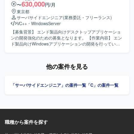
める人物像】 自ら主体的に業務に取り組み、周囲とコミュ
630,000
〜
円/月
ニケーションを取りながら開発を進めていただける方を求
東京都
めております。 要件や仕様の変化にも柔軟に対応し、品質
サーバサイドエンジニア
(業務委託・フリーランス)
と納期のバランスを意識して開発できる方が望ましいで
VC++
・
WindowsServer
す。 【ポジションの魅力】 製造業向け生産管理システムに
関する業務知識を身につけながら、顧客ごとの個別要件に
【募集背景】 エンド製品向けデスクトップアプリケーショ
対応する開発経験を積むことができます。 パッケージ製品
ンの開発強化のための募集となります。 【作業内容】 エン
の拡張開発を通じて、既存資産を活かした設計・実装スキ
ド製品向けWindowsアプリケーションの開発を行っていた
ルを高めることができる環境です。 【開発環境】 C#を中心
だきます。 具体的には、エンド製品の実現可能性調査を行
とした環境で、生産管理系パッケージのアドオン開発を行
い、要件定義、外部設計からテストまでの一連の開発工程
っていただきます。
を担当していただきます。 【求める人物像】 仕様や要件を
他の案件を見る
踏まえて主体的に設計・実装・テストまで推進していただ
ける方を求めております。 【ポジションの魅力】 要件定義
からテストまで、上流から下流まで一貫して携わることが
「サーバサイドエンジニア」の案件一覧
「C」の案件一覧
でき、デスクトップアプリケーション開発の経験を幅広く
積むことができます。 【開発環境】 Windows環境でC++お
よびC#を用いたデスクトップアプリケーション開発となり
ます。WPFを用いた画面開発も行っていただきます。
職種から案件を探す