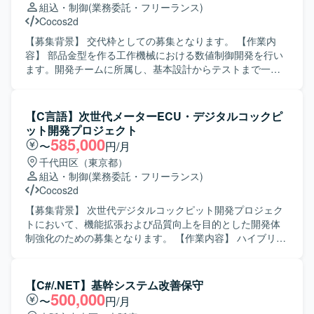
組込・制御
(業務委託・フリーランス)
Cocos2d
【募集背景】 交代枠としての募集となります。 【作業内
容】 部品金型を作る工作機械における数値制御開発を行い
ます。開発チームに所属し、基本設計からテストまで一連
の工程をご担当いただきます。不具合改修および機能改修
を中心に対応いただきます。 【求める人物像】 チームメン
バーと適切にコミュニケーションを取りながら主体的に行
【C言語】次世代メーターECU・デジタルコックピ
動し、粘り強く開発や改修業務に取り組んでいただける方
ット開発プロジェクト
を求めています。 【ポジションの魅力】 工作機械向け数値
585,000
〜
円/月
制御という専門性の高い領域で、設計からテストまで一貫
千代田区（東京都）
して携わることができるため、組込分野でのスキルを着実
組込・制御
(業務委託・フリーランス)
に高めていくことができます。 【開発環境】 C言語を用い
Cocos2d
た数値制御装置向け開発環境での作業となります。
【募集背景】 次世代デジタルコックピット開発プロジェク
トにおいて、機能拡張および品質向上を目的とした開発体
制強化のための募集となります。 【作業内容】 ハイブリッ
ド4輪自動車向けメーターECUおよびデジタルコックピット
の組込みソフトウェア開発を行っていただきます。 次世代
デジタルコックピットのHMI領域において、TFT液晶画面へ
【C#/.NET】基幹システム改善保守
のメーター類のグラフィック表示制御、ナビ連携による簡
500,000
〜
円/月
易地図情報やマルチメディア連携情報の表示制御、入力