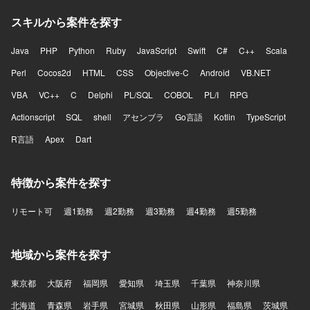
スキルから案件を探す
Java
PHP
Python
Ruby
JavaScript
Swift
C#
C++
Scala
Perl
Cocos2d
HTML
CSS
Objective-C
Android
VB.NET
VBA
VC++
C
Delphi
PL/SQL
COBOL
PL/I
RPG
Actionscript
SQL
shell
アセンブラ
Go言語
Kotlin
TypeScript
R言語
Apex
Dart
特徴から案件を探す
リモート可
週1勤務
週2勤務
週3勤務
週4勤務
週5勤務
地域から案件を探す
東京都
大阪府
福岡県
愛知県
埼玉県
千葉県
神奈川県
北海道
青森県
岩手県
宮城県
秋田県
山形県
福島県
茨城県