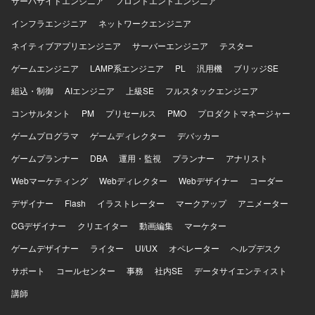
サーバサイドエンジニア
フロントエンドエンジニア
インフラエンジニア
ネットワークエンジニア
ネイティブアプリエンジニア
サーバーエンジニア
テスター
ゲームエンジニア
LAMP系エンジニア
PL
汎用機
ブリッジSE
組込・制御
AIエンジニア
上級SE
フルスタックエンジニア
コンサルタント
PM
プリセールス
PMO
プロダクトマネージャー
ゲームプログラマ
ゲームディレクター
デバッカー
ゲームプランナー
DBA
運用・監視
プランナー
アナリスト
Webマーケティング
Webディレクター
Webデザイナー
コーダー
デザイナー
Flash
イラストレーター
マークアップ
アニメーター
CGデザイナー
クリエイター
動画編集
マーケター
ゲームデザイナー
ライター
UI/UX
オペレーター
ヘルプデスク
サポート
コールセンター
事務
社内SE
データサイエンティスト
講師