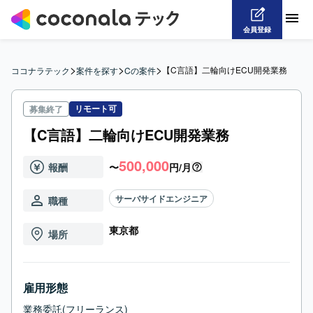
会員登録
>
>
>
【C言語】二輪向けECU開発業務
ココナラテック
案件を探す
Cの案件
リモート可
募集終了
【C言語】二輪向けECU開発業務
500,000
報酬
〜
円/月
サーバサイドエンジニア
職種
東京都
場所
雇用形態
業務委託(フリーランス)