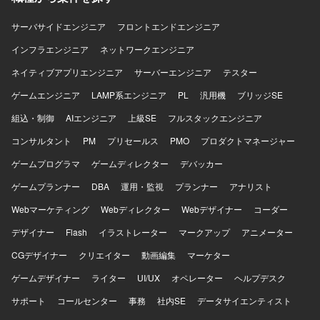
ー担当エンジニアと共に開発を行うことで、コード品質や
設計力の向上が期待できます。 【開発環境】 フロントエン
サーバサイドエンジニア
フロントエンドエンジニア
ドにReact、サーバーサイドにC#、データベースにSQL
インフラエンジニア
ネットワークエンジニア
Serverを利用したWebシステムとなります。
ネイティブアプリエンジニア
サーバーエンジニア
テスター
ゲームエンジニア
LAMP系エンジニア
PL
汎用機
ブリッジSE
組込・制御
AIエンジニア
上級SE
フルスタックエンジニア
コンサルタント
PM
プリセールス
PMO
プロダクトマネージャー
ゲームプログラマ
ゲームディレクター
デバッカー
ゲームプランナー
DBA
運用・監視
プランナー
アナリスト
Webマーケティング
Webディレクター
Webデザイナー
コーダー
デザイナー
Flash
イラストレーター
マークアップ
アニメーター
CGデザイナー
クリエイター
動画編集
マーケター
ゲームデザイナー
ライター
UI/UX
オペレーター
ヘルプデスク
サポート
コールセンター
事務
社内SE
データサイエンティスト