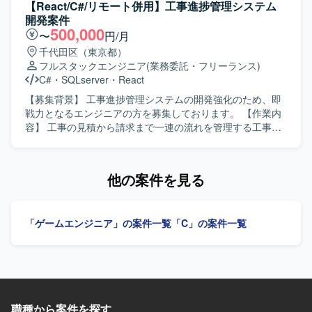
踏まえて主体的に設計・実装・テストまで推進していただ
【React/C#/リモート併用】工事進捗管理システム
ンプットへの投資が積極的に行われており、勉強会参加や
ける方を求めております。 【ポジションの魅力】 要件定義
開発案件
R&Dなどを通じて継続的にスキルアップできる環境です。
からテストまで、上流から下流まで一貫して携わることが
500,000
〜
円/月
でき、デスクトップアプリケーション開発の経験を幅広く
千代田区（東京都）
積むことができます。 【開発環境】 Windows環境でC++お
フルスタックエンジニア
(業務委託・フリーランス)
よびC#を用いたデスクトップアプリケーション開発となり
C#
・
SQLserver
・
React
ます。WPFを用いた画面開発も行っていただきます。
【募集背景】 工事進捗管理システムの開発強化のため、即
戦力となるエンジニアの方を募集しております。 【作業内
容】 工事の見積から請求まで一連の流れを管理する工事進
捗管理システムにおいて、プログラミングおよび単体テス
トを実施していただきます。画面側をReact、サーバー側を
C#で実装されたWebシステムの機能追加や改修、品質確認
他の案件を見る
などを行っていただきます。 【求める人物像】 Reactの実
装難易度が高い状況のため、Reactを中心としたフロントエ
ンド開発に強みをお持ちの方を求めております。技術に対
「ゲームエンジニア」の案件一覧
「C」の案件一覧
して前向きにキャッチアップできる方、技術レビューに対
しても折れずに改善に取り組めるメンタル面の強さをお持
ちの方です。若くて真面目なメンバーと協調しながら、自
律的に手を動かしていただける方を歓迎いたします。 【ポ
ジションの魅力】 ReactとC#を用いたWebシステム開発に
おいて、フロントエンドとサーバーサイド双方の実装経験
職種から案件を探す
を積むことができます。技術水準の高いリーダーやフォロ