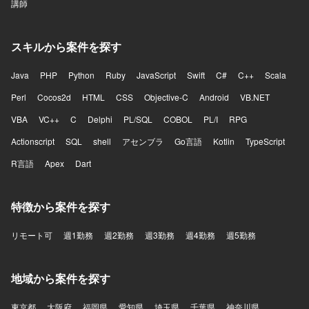
講師
スキルから案件を探す
Java
PHP
Python
Ruby
JavaScript
Swift
C#
C++
Scala
Perl
Cocos2d
HTML
CSS
Objective-C
Android
VB.NET
VBA
VC++
C
Delphi
PL/SQL
COBOL
PL/I
RPG
Actionscript
SQL
shell
アセンブラ
Go言語
Kotlin
TypeScript
R言語
Apex
Dart
特徴から案件を探す
リモート可
週1勤務
週2勤務
週3勤務
週4勤務
週5勤務
地域から案件を探す
東京都
大阪府
福岡県
愛知県
埼玉県
千葉県
神奈川県