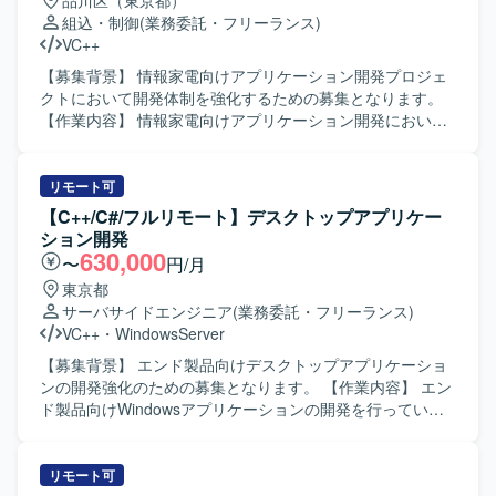
品川区（東京都）
横断して、インフラ面からプロジェクトを支援していただ
組込・制御
(業務委託・フリーランス)
きます。 ・新しい技術の検証や導入展開を行い、サービス
VC++
にとって最適なインフラ構成の検討を行います。 ・パフォ
ーマンス向上やコスト削減など、インフラ面からの課題解
【募集背景】 情報家電向けアプリケーション開発プロジェ
決に取り組んでいただきます。 【求める人物像】 ・インフ
クトにおいて開発体制を強化するための募集となります。
ラアーキテクチャの検討や新技術のキャッチアップが好き
【作業内容】 情報家電向けアプリケーション開発におい
で、主体的に提案・改善に取り組める方を求めておりま
て、詳細設計から開発、単体・結合・総合テストまで一連
す。 ・チームやプロジェクトを横断してコミュニケーショ
の工程をご担当いただきます。発生したバグの解析および
ンを取りながら、自律的に価値創出を行える方を歓迎いた
修正も行っていただきます。 【求める人物像】 コミュニケ
リモート可
します。 ・事業やサービスの成長に合わせて、自身のスキ
ーションを取りながら協調して作業を進められる方を求め
【C++/C#/フルリモート】デスクトップアプリケー
ルや役割の拡張にも前向きに取り組める方を求めておりま
ております。自ら課題を見つけ主体的に行動しながら品質
ション開発
す。 【ポジションの魅力】 ・運用中および新規開発中の複
向上に取り組んでいただける方が望ましいです。 【ポジシ
630,000
〜
円/月
数の大型ゲームタイトルに横断的に関わることができ、多
ョンの魅力】 情報家電向けのプロダクト開発に携わること
東京都
様な開発フェーズや規模のプロジェクトで経験を積むこと
で、ユーザーに近い領域での開発経験を積むことができま
サーバサイドエンジニア
(業務委託・フリーランス)
ができます。 ・SREチームの一員として、全プロジェクト
す。C/C++を用いた開発スキルに加え、リアルタイム通信や
VC++
・
WindowsServer
のインフラ設計・構築・運用に携わりながら、サービスの
Audio処理などの知識を身に付ける機会があります。 【開発
パフォーマンス向上やコスト最適化に直接貢献できます。
環境】 C/C++、Visual Studio、GitHub（Git）などを用いた
【募集背景】 エンド製品向けデスクトップアプリケーショ
・組織として新たな挑戦を歓迎するカルチャーの中で、大
開発環境となります。
ンの開発強化のための募集となります。 【作業内容】 エン
きな裁量を持ち、長期的なキャリア形成と技術的成長を両
ド製品向けWindowsアプリケーションの開発を行っていた
立できる環境です。 【開発環境】 ・複数の新規および運用
だきます。 具体的には、エンド製品の実現可能性調査を行
中のゲームタイトルに対し、SREチームが横断的にインフ
い、要件定義、外部設計からテストまでの一連の開発工程
ラ設計・構築・運用を担当する体制となっております。 ・
を担当していただきます。 【求める人物像】 仕様や要件を
リモート可
クリエイティブおよびゲーム開発に必要な機材や技術的イ