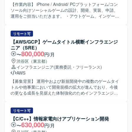
【作業内容】 iPhone / Android/ PCプラットフォーム/コン
ソール向けソーシャルゲームの設計、開発、実装、申請、
運用をご担当いただきます。 ・アウトゲーム、インゲーム
基盤部分の設計および実装 ・アウトゲーム、インゲーム機
能部分の新規実装および改修 ・アウトゲーム、インゲーム
機能部分の量産設計および実装 ・アウトゲーム、インゲー
リモート可
ム部分を効率的に開発するために必要な周辺ツールの実装
【AWS/GCP】ゲームタイトル横断インフラエンジ
および改修 ・その他、エンジニア/デザイナー/プランナー間
ニア（SRE）
とのコミュニケーション 【求める人物像】 ・常により良い
800,000
〜
円/月
モノづくりを追求できる方です。 ・チームワークを重んじ
渋谷区（東京都）
る方です。 ・ゲームシステムを理解して制作できる方で
インフラエンジニア
(業務委託・フリーランス)
す。 ・自走できる方です。 【開発環境】 ・開発ツール：
AWS
Unity ・ライブラリ：UniTask、UniRx、MasterMemory
【募集背景】 運用中および新規開発中の複数のゲームタイ
トルや他事業において開発規模の拡大が進んでおり、今後
の更なる成長を見据えた体制強化のためインフラエンジニ
アを募集しております。事業フェーズやサービス規模の異
なるプロジェクトが多数進行しており、他プロジェクトと
の協業を通じて組織とともに成長していただける方を求め
リモート可
ております。 【作業内容】 ・スマートフォン向けゲームお
【C/C++】情報家電向けアプリケーション開発
よびWebサービスのサーバインフラ環境の設計・構築・運
630,000
〜
円/月
用を行います。 ・運用中および開発中のゲームタイトルを