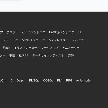
ア
テスター
ゲームエンジニア
LAMP系エンジニア
PL
ージャー
ゲームプログラマ
ゲームディレクター
デバッカー
Flash
イラストレーター
マークアップ
アニメーター
ター
事務
社内SE
データサイエンティスト
講師
VC++
C
Delphi
PL/SQL
COBOL
PL/I
RPG
Actionscript