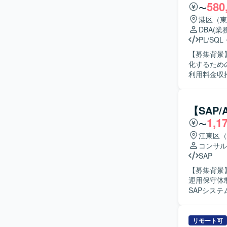
580
〜
港区（東
DBA
(業
PL/SQL
【募集背景
化するための要員募集となります。 
利用料金収
生時の原因
きます。 
計画の確認・
【SAP
視、Linu
1,1
〜
【求める人
ております
江東区（
きる方が望
コンサル
安定運用に取り組める方
SAP
ョンクリテ
【募集背景
大規模なOra
運用保守体制を強
要素に継続
SAPシス
ニングや構成の
原因調査お
Databa
せ内容の分
Linux/
担当してい
リモート可
おります。