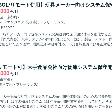
a/SQL/リモート併用】玩具メーカー向けシステム
を取りながら課題解決を進めていただける方を求めております。自ら状
,000
円/月
要望を的確に理解して提案・改善に結びつけられる方にご活躍いただけ
区（京都府）
ジネスプロセスの理解を深められるポジションです。コンサルタントお
イドエンジニア
(業務委託・フリーランス)
、要件定義から設計・改善提案まで幅広いフェーズを経験でき、SAPス
QLserver
P環境上での運用保守・改修作業が中心となり、
】 玩具メーカー向け既存システムの継続的な保守開発体制を強化するた
よるプログラム改修および関連ドキュメントの作成を行っていただきます
ご担当いただきます。機能追加や改修対応、不具合調査および修正対応
キャッチアップしながら主体的に手
対応いただける方を求めております。関係者と円滑にコミュニケーショ
安定して取り組んでいただける方が望ましいです。 【ポジションの魅力】 長期
た保守開発案件のため、ドメイン知識やシステム構造を深く理解しなが
/リモート可】大手食品会社向け物流システム保守
ていただけます。設計から保守まで幅広い工程に携わることで、上流か
,000
円/月
す。 【開発環境】 JavaおよびSQLを用いたWeb系システム環
となります。楽々フレームワークを活用した開発を行う構成となってお
東京都）
(業務委託・フリーランス)
】 大手食品会社向け物流システムの保守開発体制強化のための増員募集
での一連の工程に参画し、外部システムとのCSVやAPIを用いたデータ
を実施いたします。ユーザとの調整やベンダーコントロールを行いなが