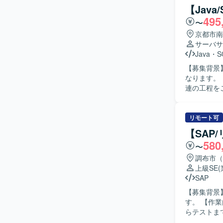
ます。 【求める人物像】 SAPの業務・技術両面に主体的に取り組み、関係者と円滑にコミュニ
【Jav
ケーション
495
〜
し、顧客の
す。 【ポジションの魅力】 複数モジュール（SD/MM/PP）に関わりながら、導入後の運用保守
京都市南
を通じてビ
サーバサ
計者として
Java
・
S
高めていただけます。 【開発環境】 SAP ER
【募集背景
ABAPに
なります。 【作業内容】 既存システムの保守開発として、設計、製造、テスト、保守までの一
連の工程を
ていただきます。 【求める人物像】 既存システムの仕様を
を動かして
がら、長期的に
リモート可
を前提とし
【SAP
キルを高め
580
〜
一貫した経験を積むことができま
境での開発
調布市（
上級SE
SAP
【募集背景
す。 【作業内容】 既存の物流システムに対する保守開発業務を担当していただきます。設計か
らテストま
よびテスト