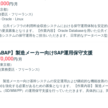
,000
円/月
京都）
務委託・フリーランス)
・
Oracle
・
Linux
】 公共インフラの利用料金収拾システムにおける保守運用体制を安定的
【作業内容】 Oracle Databaseを用いた公共インフラ向け
拾システムの保守運用をご担当いただきます。 日常的なデータベース監
調査および復旧対応、バックアップ・リカバリ作業、ログ解析などを行
パフォーマンスが低下したSQLの特定およびチューニング、インデック
調整もお任せいたします。 Data GuardやRAC構成環境での切り替え
/ABAP】製造メーカー向けSAP運用保守支援
x/UNIX環境での基本的なOS操作とOracle関連ログの確認・解析も発生い
70,000
円/月
物像】 チームメンバーと連携しながらこまめに報告・連絡・相談ができ
。 手順やルールを守りつつも、状況に応じて柔軟に判断し、自発的に改
東京都）
ましいです。 公共インフラに関わるシステムであることを理解し、責任
(業務委託・フリーランス)
を歓迎いたします。 【ポジションの魅力】 公共インフラ領域のミッシ
ィカルなシステムに携わることで、社会基盤を支える経験を積むことが
】 製造メーカー向け基幹システムの安定運用および継続的な機能改善のた
cle Database環境やData Guard、RAC構成など、エンタープライズ
化する必要があるための募集となります。 【作業内容】 製造メーカー向け
的に触れることができます。 データベース運用だけでなく、パフォーマ
テム（SD/MM/PP）の運用保守支援を行っていただきます。具体的には、
理解を通じて専門性を高めていくことが可能です。 【開発環境】 Oracle
よび対応方針の検討、変更要求に対する要件整理や概要設計、顧客から
seを中心とした環境で、Data GuardやRACを用いた構成となっております。
析および回答作成、ならびに必要に応じたABAPプログラムの改修や動
UNIX系環境を利用しており、各種ログ解析や監視ツールを組み合わせた運
ただきます。また、関連部門との調整やドキュメント作成なども実施し