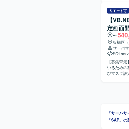
ムの安定稼働と改善を進
らユーザや
リモート可
を通じてS
【VB.
す。 【ポジションの魅力】 大手企業向け物流システムの保守開発に携わることで、業務知見と
定画面
システム運
540
ザ調整など
〜
今後SAP領
板橋区（
境】 詳細
サーバサ
SQLserv
【募集背景
いるための募集となります。 【作業
びマスタ設
二輪業務向
設計からリリースま
ュニケーシ
変化にも柔
ションの魅
直結する合
「サーバサ
性もあり、中長
を用いたアプ
「SAP」の
ます。