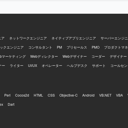
ニア
ネットワークエンジニア
ネイティブアプリエンジニア
サーバーエンジニ
ックエンジニア
コンサルタント
PM
プリセールス
PMO
プロダクトマネ
ebマーケティング
Webディレクター
Webデザイナー
コーダー
デザイナー
ナー
ライター
UI/UX
オペレーター
ヘルプデスク
サポート
コールセン
Perl
Cocos2d
HTML
CSS
Objective-C
Android
VB.NET
VBA
ex
Dart