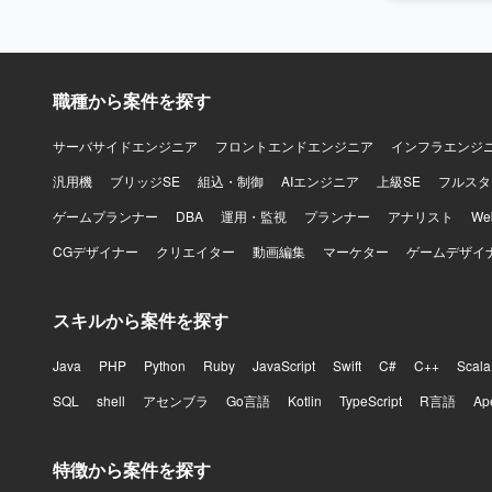
職種から案件を探す
サーバサイドエンジニア
フロントエンドエンジニア
インフラエンジ
汎用機
ブリッジSE
組込・制御
AIエンジニア
上級SE
フルスタ
ゲームプランナー
DBA
運用・監視
プランナー
アナリスト
W
CGデザイナー
クリエイター
動画編集
マーケター
ゲームデザイ
スキルから案件を探す
Java
PHP
Python
Ruby
JavaScript
Swift
C#
C++
Scala
SQL
shell
アセンブラ
Go言語
Kotlin
TypeScript
R言語
Ap
特徴から案件を探す