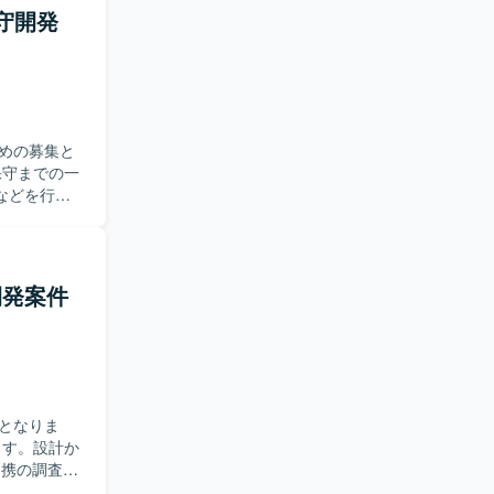
保守開発
況を整理
る環境で
よび概要設
キルを一層
めの募集と
。
などを行っ
ンを取りな
ら着実にス
開発案件
ら下流まで
ります。
となりま
連携の調査お
ら、システ