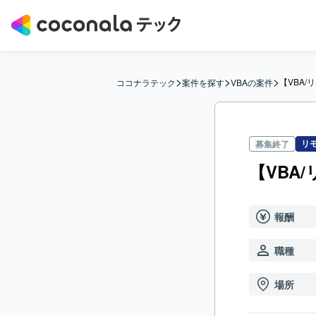
>
>
>
【VBA
ココナラテック
案件を探す
VBAの案件
リ
募集終了
【VBA
報酬
職種
場所