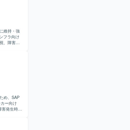
に維持・強
視、障害発
っていただ
ス設計や実行
対応や状態監
たします。
る方を求め
善提案がで
感を持って
できます。
め、SAP
レベルの技術
ンスチュー
障害発生時の
の問い合わ
 OSは
作確認などを
用が行われて
ていただき