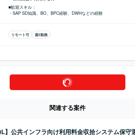
■歓迎スキル：
・SAP SD知識、BO、BPC経験、DWHなどの経験
リモート可
週5勤務
関連する案件
SQL】公共インフラ向け利用料金収拾システム保守