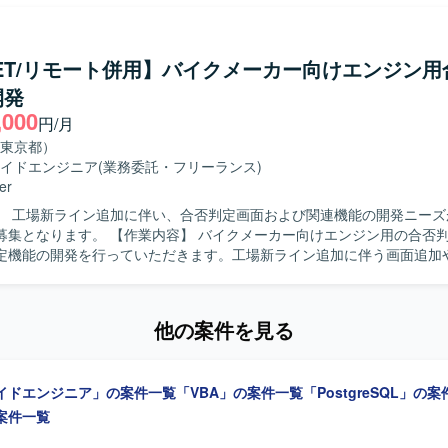
めていただきます。 【求める人物像】 コミュニケーションを取りなが
ベンダーと円滑に調整ができる方を求めております。長期的な参画を前
APをはじめとした新しい技術習得に前向きに取り組んでいただける方が
NET/リモート併用】バイクメーカー向けエンジン用
開発
用・改善の両面で経験を積むことができます。外部システムとのデータ
,000
、上流から下流まで幅広い工程に関わることでスキルの幅を広げていた
円/月
域へのキャリア拡大を目指す方にとっても成長の機会がある案件です。 【開発環
東京都）
な開発環境は別途お打ち合わせ時に共有させていただきます。
イドエンジニア
(業務委託・フリーランス)
er
】 工場新ライン追加に伴い、合否判定画面および関連機能の開発ニーズ
内容】 バイクメーカー向けエンジン用の合否判定画面およ
定機能の開発を行っていただきます。工場新ライン追加に伴う画面追加
け汎用機システムと同様の合否判定機能の追加対応を担当していただき
で一連の工程をお任せいたします。 【求める人物像】 関係者と円滑にコミ
ョンを取りながら、自走して業務を進められる方を求めております。仕
他の案件を見る
軟に対応し、主体的に課題解決に取り組んでいただける方が望ましいです。 
力】 工場新ライン立ち上げに関わるシステム開発に携わることができ、
否判定機能の開発経験を積むことができます。同一顧客内での継続的な
イドエンジニア」の案件一覧
「VBA」の案件一覧
「PostgreSQL」の
期的な案件参画やドメイン知識の蓄積が期待できます。 【開発環境】 VB.NET
リケーション開発環境およびSQL Serverによるデータベース環境で
案件一覧