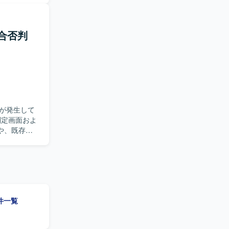
提に、業務
望ましいで
合否判
連携やユー
だけます。
が発生して
や、既存の
ます。基本
様や要件の
【ポジ
現場業務に
参画の可能
案件一覧
の開発となり