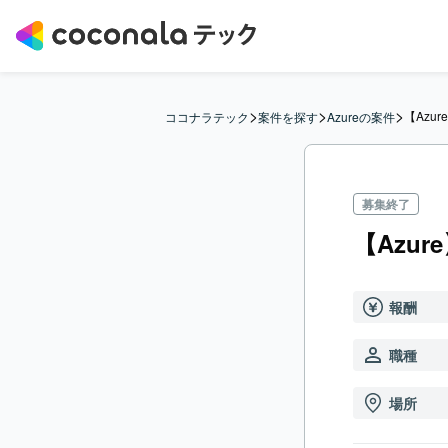
>
>
>
【Azu
ココナラテック
案件を探す
Azureの案件
募集終了
【Azu
報酬
職種
場所