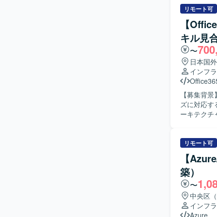
基づき、設定
リモート可
のガバナン
【Offi
設定パラメ
キル見
係者との技
700
ての設計品質および
〜
計・構築に
日本国外
築へ落とし
インフラ
ら技術的な
Office36
す。 チー
【募集背景】
ジションです。 【ポジションの魅力】 エンタープライズ規模の総合商社
ズに対応するための技術支援
ェクトに参
ーキテクチ
括的に経験で
M365テ
Templat
ールシステム
Polic
の作成や、P
リモート可
作成、技術
離環境との
す。 【開発環境】 Microsoft Azure をベースとしたクラウド基盤環境で作業していただきま
【Azur
カウント・権
す。 IaCには
築）
用ガイドラ
たガバナンス
1,0
案・案件支援にも携わって
ら、設計書
〜
し、主体的
中央区（
ます。 新
インフラ
ちにならず
Azure