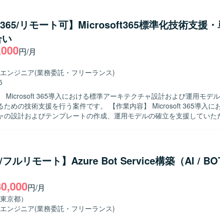
内容の整理および構築作業を実施していただきます。 Azure Policy や 
ス設定について、設計内容への反映および環境構築を行うとともに、詳
ce365/リモート可】Microsoft365標準化技術支援
ータシートなど各種技術ドキュメントの作成も行っていただきます。 顧
合い
術的な調整を行い、設計内容に関する説明・レビュー対応を通じて、Azu
,000
実装品質の担保を図っていただきます。 【求める人物像】 Azure基盤の設
円/月
主体的かつ自律的に取り組み、基本設計方針を正確に理解したうえで詳
込める方を求めております。 顧客や関係者と円滑にコミュニケーション
エンジニア
(業務委託・フリーランス)
議論や説明ができ、レビューを通じて品質向上に貢献いただける方が望
5
ム内の方針に沿いながらも、自ら課題を見つけ解決に向けて行動できる方
 Microsoft 365導入における標準アーキテクチャ設計および運用モデ
向けAzure基盤プロジ
を行う案件です。 【作業内容】 Microsoft 365導入における標準ア
画し、ネットワーク、セキュリティ、権限管理、ガバナンスといった基
ャの設計およびテンプレートの作成、運用モデルの確立を支援していた
きる環境です。 IaCを前提とした設計・構築スタイルのもとで、Bicep
ナント構成の標準モデル設計や、閉域系とインターネット系が混在する環
e、Terraformなどのモダンな技術要素を活用しながら、Azure Landing Zon
の設計標準化を行います。 Entra ID、条件付きアクセス、MFA設計
yなどのガバナンス設計にも関与することができます。 詳細設計から構築、ド
urview（DLP・保持・監査）の標準ポリシー化を実施します。 外部
調整まで一連の工程を通じて、上級エンジニアとしてのスキルを高めて
整合設計、監査ログおよび証跡管理の設計を行います。 標準運用フロー
e/フルリモート】Azure Bot Service構築（AI / 
限管理モデル設計、Power Automate標準フローおよびガバナンス設
Bicep、ARM Template、Terraformなどを用い、Azure PolicyやR
イン整備を行います。 プリセールス支援やヒアリングテンプレート作成
・権限管理を行います。 必要に応じてAzure DevOpsなどのサービ
80,000
いただきます。 【求める人物像】 課題の背景や要件を正しく理解
・パラメータシートなど各種技術ドキュメントを整備していただきます
円/月
に解決策を検討して顧客へ提案し、施策実施まで計画的に進められる方
東京都）
しい技術を積極的に学び、自身のスキルとして吸収できる方が望ましいで
エンジニア
(業務委託・フリーランス)
に自ら作業を見つけてプロジェクトの進捗に貢献できる方、不明点を調