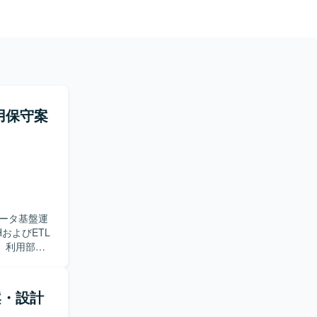
s運用保守案
ータ基盤運
、利用部門
ます。また、
、
化されるデー
 提案・設計