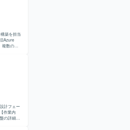
ができる方
ャッチアッ
ETL、ジョ
ノウハウを
向上にもつ
設計構築を担当
walkerを利
ど、複数の
ただきま
円滑にコミ
いです。
横断的に関わる
ことで、さ
どを利用いたし
本設計フェー
基盤の詳細設
権限管理な
した構築方針に