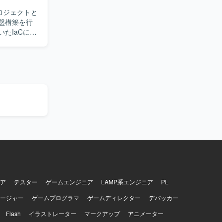
プロジェクトと
といった上流
。 閉域ネ
いたIaCによ
ateを活用
および運用保守
ス支援を通
ています。
eなどを利用し
方が望まし
やAzure
【開発
ア
テスター
ゲームエンジニア
LAMP系エンジニア
PL
ージャー
ゲームプログラマ
ゲームディレクター
デバッカー
Flash
イラストレーター
マークアップ
アニメーター