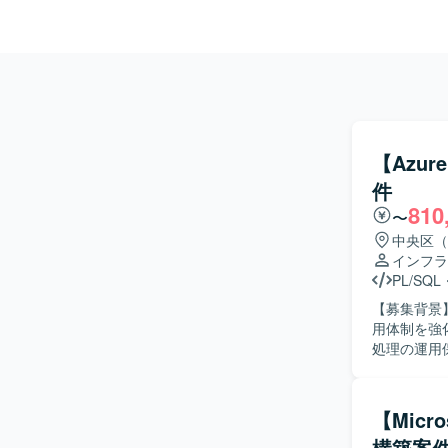
【Azur
件
810
〜
中央区（
インフラ
PL/SQL
【募集背景
用体制を強化するための募集とな
処理の運用
からの問い
Bronze
System
【Micro
タの品質維持に
構築案