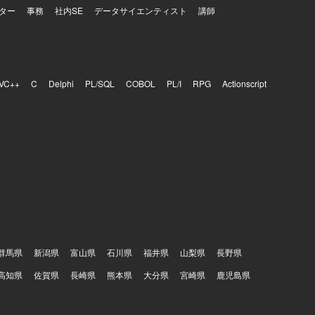
ター
事務
社内SE
データサイエンティスト
講師
VC++
C
Delphi
PL/SQL
COBOL
PL/I
RPG
Actionscript
群馬県
新潟県
富山県
石川県
福井県
山梨県
長野県
高知県
佐賀県
長崎県
熊本県
大分県
宮崎県
鹿児島県