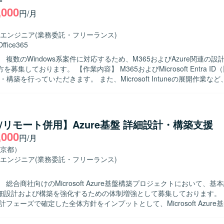
に責任感を持ち、障害発生時にも落ち着いて状況整理と関係者への説明
,000
ります。新しいクラウドサービスやデータ関連技術に対して前向きにキ
円/月
案ができる方にマッチするポジションです。 【ポジションの魅力】 Azure
icksを中心としたモダンなデータ基盤運用に携わることで、クラウドDWHや
エンジニア
(業務委託・フリーランス)
務経験を一貫して積むことができます。大規模なデータ処理基盤の運用
Office365
ほか、今後需要が高まるクラウドデータエンジニアリング領域のスキル
 複数のWindows系案件に対応するため、M365およびAzure関連の
としたクラウドDWH・ETL基盤上で、
作業内容】 M365およびMicrosoft Entra ID（旧Azure
Silver/Gold構造によるデータ加工を行っております。ジョブ管理にはSystem
・構築を行っていただきます。 また、Microsoft Intuneの展開作業な
、可視化基盤としてはDomoを採用しています。
ws系案件に横断的に参画いただき、「薄く広く」案件を兼務して対応してい
キャッチアップしていきたい意欲のある方を求めております。 関係者と
ョンを取りながら、複数案件を並行して進めることができる方が望まし
re/リモート併用】Azure基盤 詳細設計・構築支援
魅力】 M365やEntra ID、IntuneなどMicrosoftクラウド製品群に
,000
円/月
、幅広い設計構築スキルを習得していただけます。 複数案件を兼務する
ながら経験を積むことができる環境です。 【開発環境】 M365、Microsoft
京都）
（旧Azure AD）、Microsoft Intune、Windowsサーバー、Azure環境な
エンジニア
(業務委託・フリーランス)
 総合商社向けのMicrosoft Azure基盤構築プロジェクトにおいて、基
設計および構築を強化するための体制増強として募集しております。 【作業内
計フェーズで確定した全体方針をインプットとして、Microsoft Azure
築作業を担当していただきます。 Azureネットワーク、セキュリティ、
ついて詳細設計を行い、IaC（Infrastructure as Code）を前提と