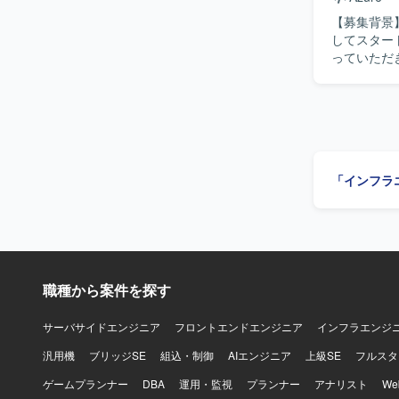
に応じてメン
【募集背景】
力】 Mic
してスタートした案件です。 【作業内容
工程から携
っていただき
ットワークと
る環境構築、
した運用モ
まで一貫してご担当いただきま
じて顧客への提案力も磨くこと
新しい技術
ID、条件付き
関係者と円
ます。
いです。 【ポジションの魅力】 Azureを中心としたクラウドネイティブな環境で、AIおよび
BOT領域の
「インフラ
AI関連サー
環境】 Azure,
職種から案件を探す
サーバサイドエンジニア
フロントエンドエンジニア
インフラエンジ
汎用機
ブリッジSE
組込・制御
AIエンジニア
上級SE
フルスタ
ゲームプランナー
DBA
運用・監視
プランナー
アナリスト
W