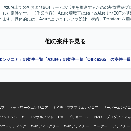
バーへ相談することで不明点を放置しない方を歓迎します。 【ポジションの魅
 Azure上でのAIおよびBOTサービス活用を推進するための基盤構築
rosoft 365の標準アーキテクチャ設計やセキュリティ・ガバナンス標準化
】 Azure環境下におけるAIおよびBOTの基盤構築を行
わることができ、エンタープライズ環境での知見を深めることができます
ます。具体的には、Azure上でのインフラ設計・構築、Terraformを用
インターネット接続環境が分離された高度な環境設計や、Power Autom
Azure AI Foundry Agentを活用した各種設定や実装、構築後の試験
デル設計など、幅広い領域での経験を積むことができます。 プリセール
す。 【求める人物像】 クラウド基盤構築に主体的に取り組み、
ができます。 【開発環境】 Microsoft 365（M365）、Entra
要素をキャッチアップしながら提案や改善を行っていただける方を求め
アクセス、MFA、Purview（DLP・保持・監査）、Power Automat
他の案件を見る
滑にコミュニケーションを取りながら、着実に作業を進めていただける
基盤構築に上流から運用まで携わることができます。TerraformによるIaC
エンジニア」の案件一覧
「Azure」の案件一覧
「Office365」の案件一覧
ビスなど、今後需要の高い技術スタックを実務で経験できる点が魅力です。 
 Azure AI Foundry Agent, Terraform (IaC)
ニア
ネットワークエンジニア
ネイティブアプリエンジニア
サーバーエンジニ
ックエンジニア
コンサルタント
PM
プリセールス
PMO
プロダクトマネ
ebマーケティング
Webディレクター
Webデザイナー
コーダー
デザイナー