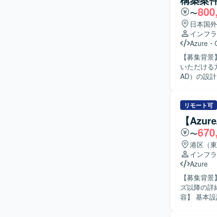
タ基盤運用
800
を求めてお
〜
プし、自ら改善提
日本国外
Databr
インフラ
ブ管理の実
Azure
・
獲得できる
【募集背景】
ながる環境です。 【開発環境】 Azure Databricksを中心
いただける方を募集しております。 【
Bronze/
AD）の設計
用しており
Windo
す。 【求める人物像】 M365やAzure環境に関する知識を活かしつつ、新しいサービスや機能に
も積極的に
リモート可
ュニケーシ
【Azu
【ポジションの
670
〜
ことができ
まざまな要件に触れ
港区（東
Entra ID
インフラ
ます。
Azure
【募集背景】
ズ以降の詳細
容】 基本設
計および構
どの基盤要素に