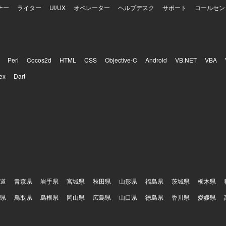
ナー
ライター
UI/UX
オペレーター
ヘルプデスク
サポート
コールセン
Perl
Cocos2d
HTML
CSS
Objective-C
Android
VB.NET
VBA
ex
Dart
道
青森県
岩手県
宮城県
秋田県
山形県
福島県
茨城県
栃木県
県
鳥取県
島根県
岡山県
広島県
山口県
徳島県
香川県
愛媛県