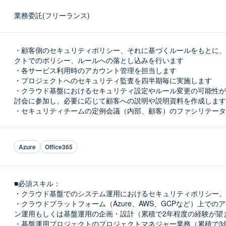
業務委託(フリーランス)
・顧客側のセキュリティポリシー、それに基づくルールをもとに、
クトでのポリシー、ルールへの落とし込みを行います

・各サービス利用時のアカウント管理を担当します

・プロジェクトへのセキュリティ監査を四半期毎に実施します

・クラウド基盤におけるセキュリティ設定やルール変更の可能性が
討会に参加し、必要に応じて顧客への説明や説明資料を作成します

・セキュリティチームの定例会議（内部、顧客）のファシリテータ
Azure
Office365
■必須スキル：
・クラウド基盤でのシステム運用におけるセキュリティポリシー、
・クラウドプラットフォーム（Azure、AWS、GCPなど）上での
ン運用もしくは基盤運用の企画・設計（累積で2年程度の経験が望ま
・基盤運用プロジェクトのプロジェクトマネジャー業務（累積で3