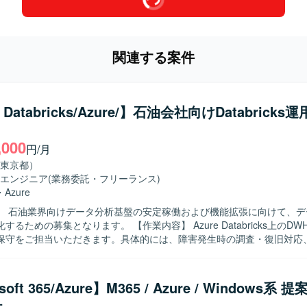
関連する案件
e Databricks/Azure/】石油会社向けDatabrick
,000
円/月
東京都）
エンジニア
(業務委託・フリーランス)
・
Azure
】 石油業界向けデータ分析基盤の安定稼働および機能拡張に向けて、デ
ります。 【作業内容】 Azure Databricks上のDWHおよびETL
保守をご担当いただきます。具体的には、障害発生時の調査・復旧対応
合わせ対応、既存PGの改修や小規模な追加開発などを行っていただき
/Silver/Gold構造で加工されたデータのDWH格納に関するジョブ監視や調整
walkerを用いたジョブ管理業務にも携わっていただきます。Domoで可視
soft 365/Azure】M365 / Azure / Windows系
向けた運用改善やチューニングもご対応いただきます。 【求める人物像】 デー
件