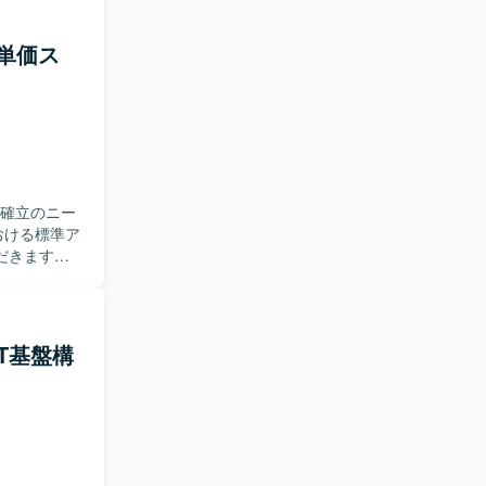
RBAC など
細設計書や
・単価ス
客および関
re基盤とし
細設計・構
を取りなが
ましいで
に適したポ
ル確立のニー
盤領域を包
だきます。
やARM
境におけるメ
eやAzure
テンプレート
キュメント
共有や閉域網分
いただけま
の作成、ア
BOT基盤構
計、管理者運
BACなどを活用し
などの提
スを利用しなが
。
を求めてい
す。 指示待
査し、必要