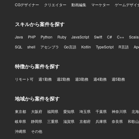
CGデザイナー
クリエイター
動画編集
マーケター
ゲームデザイ
スキルから案件を探す
Java
PHP
Python
Ruby
JavaScript
Swift
C#
C++
Scala
SQL
shell
アセンブラ
Go言語
Kotlin
TypeScript
R言語
Ap
特徴から案件を探す
リモート可
週1勤務
週2勤務
週3勤務
週4勤務
週5勤務
地域から案件を探す
東京都
大阪府
福岡県
愛知県
埼玉県
千葉県
神奈川県
北海
岐阜県
静岡県
三重県
滋賀県
京都府
兵庫県
奈良県
和歌山
沖縄県
その他