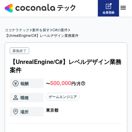
会員登録
>
>
>
ココナラテック
案件を探す
C#の案件
【UnrealEngine/C#】レベルデザイン業務案件
募集終了
【UnrealEngine/C#】レベルデザイン業務
案件
500,000
報酬
〜
円/月
ゲームエンジニア
職種
東京都
場所