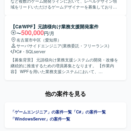
マゲーム開発を支える基盤となるツールやスクリプトの開
など複数のゲーム開発ラインにおいて、レベルデザイン領
発に携わることができ、開発チーム全体の生産性向上に直
域をリードいただけるゲームデザイナーを募集しておりま
接貢献できるポジションです。ゲーム開発フローや各種開
す。 【作業内容】 リードゲームデザイナー候補として、ゲ
発ツールに関する知見を広く深めることができます。 【開
ームシステムの仕様設計、イベント企画および運用、レベ
発環境】 C#、Python、cmd、powershell、Gitなどを用いた
ルデザインやパラメーターデザイン、多職種にまたがる開
【C#/WPF】元請様向け業務支援開発案件
コンシューマゲーム開発環境向けのツールおよびスクリプ
発業務の制作進行管理をご担当いただきます。ご希望に応
500,000
〜
円/月
ト開発となります。
じて、将来的に他セクションや新規タイトルを含めた他プ
名古屋市中区（愛知県）
ロジェクトへの異動や、マネジメントへのミッション変更
サーバサイドエンジニア
(業務委託・フリーランス)
なども可能です。 【求める人物像】 ヒットさせるために何
C#
・
SQLserver
が必要かを徹底的に追求し、IP自体の価値最大化やファン
層拡大を意識してものづくりに取り組める方を求めていま
【募集背景】 元請様向け業務支援システムの開発・改修を
す。チームの枠を越えて主体的に意見を出し合い、自律的
継続的に推進するための増員募集となります。 【作業内
に価値創出を行うカルチャーに共感し、新たな挑戦を歓迎
容】 WPFを用いた業務支援システムにおいて、
しながら事業成長と個人の成長を相互に加速させていきた
MVVM(Model View ViewModel)パターンでの詳細設計を担
い方にマッチします。個人としても積極的に情報発信を行
当していただきます。詳細設計に基づき、単体テスト仕様
い、個と組織の相乗的な成長を志向される方を歓迎いたし
書および結合テスト仕様書を作成していただきます。 【求
他の案件を見る
ます。 【ポジションの魅力】 グローバル展開前提の大規模
める人物像】 WPFおよびMVVMパターンの特性を理解し、
IPゲーム開発を中核に、コンシューマーゲーム開発や新規
仕様を丁寧に読み解きながら設計書やテスト仕様書を着実
オリジナルIP創出、インディーゲーム開発まで、企画初期
に作成できる方を求めています。チームメンバーとコミュ
「ゲームエンジニア」の案件一覧
「C#」の案件一覧
段階から運用・海外展開まで一気通貫で関われる多様なプ
ニケーションを取りながら、主体的に課題整理や品質向上
ロジェクトに携わることができます。長期的にトップクラ
に取り組んでいただける方が望ましいです。 【ポジション
「WindowsServer」の案件一覧
スのヒットタイトルを創出するための大規模な開発体制や
の魅力】 WPFとMVVMパターンを前提とした開発プロジェ
高度な運用ノウハウがあり、グループ横断での人材配置や
クトに参画することで、デスクトップアプリケーション開