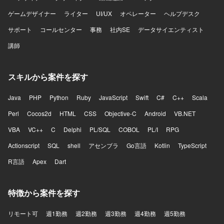
ゲームデザイナー
ライター
UI/UX
オペレーター
ヘルプデスク
サポート
コールセンター
事務
社内SE
データサイエンティスト
講師
スキルから案件を探す
Java
PHP
Python
Ruby
JavaScript
Swift
C#
C++
Scala
Perl
Cocos2d
HTML
CSS
Objective-C
Android
VB.NET
VBA
VC++
C
Delphi
PL/SQL
COBOL
PL/I
RPG
Actionscript
SQL
shell
アセンブラ
Go言語
Kotlin
TypeScript
R言語
Apex
Dart
特徴から案件を探す
リモート可
週1勤務
週2勤務
週3勤務
週4勤務
週5勤務