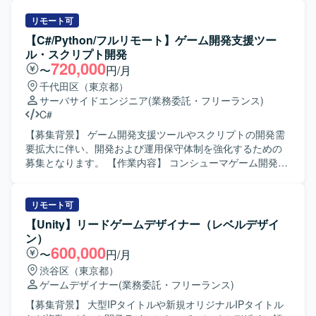
す。詳細設計以降の工程を中心に、テスト計画に沿って試
験実施や不具合修正などを行っていただきます。 【求める
リモート可
人物像】 与えられたタスクを一人称で遂行でき、自ら課題
【C#/Python/フルリモート】ゲーム開発支援ツー
を発見しながら周囲と連携して進めていただける方を求め
ル・スクリプト開発
ています。仕様や設計内容を正確に理解し、着実に実装・
720,000
〜
円/月
試験を進められる方が望ましいです。 【ポジションの魅
千代田区（東京都）
力】 長期的な計画に基づくシステム更改プロジェクトに参
サーバサイドエンジニア
(業務委託・フリーランス)
画いただくことで、詳細設計から結合テストまでの一連の
C#
工程に関われます。端末アプリケーション開発の経験を深
めるとともに、生成AIツールを活用した開発スタイルにも
【募集背景】 ゲーム開発支援ツールやスクリプトの開発需
触れていただけます。 【開発環境】 C# を中心とした端末
要拡大に伴い、開発および運用保守体制を強化するための
アプリケーション開発環境で、WPF や VS Code、Github
募集となります。 【作業内容】 コンシューマゲーム開発環
Copilot などのツールを利用する構成となります。開発環境
境向けの各種ツールおよびスクリプトの開発・改善を行っ
用マシンと作業マシンを用途に応じて使い分ける体制で
ていただきます。C#やPython、cmd、powershellなどを用
す。
いて、開発フローを支援するための機能追加や改善を実施
リモート可
いたします。また、コンシューマゲーム開発環境の運用保
【Unity】リードゲームデザイナー（レベルデザイ
守サポートとして、担当ツールやジョブの不具合調査や修
ン）
正対応のサポートも行っていただきます。 【求める人物
600,000
〜
円/月
像】 ゲーム開発を支える開発環境やツール開発に意欲的に
渋谷区（東京都）
取り組める方を求めております。開発フローの効率化や自
ゲームデザイナー
(業務委託・フリーランス)
動化に関心を持ち、主体的に改善提案を行っていただける
方ですと望ましいです。 【ポジションの魅力】 コンシュー
【募集背景】 大型IPタイトルや新規オリジナルIPタイトル