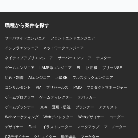
技術力の集約により、開発スピードと品質の両立を目指す
発における設計スキルやテスト設計スキルを高めていただ
環境です。大きな裁量を持ちながら、長期的に活躍できる
けます。長期想定の案件のため、ドメイン知識や設計ノウ
環境づくりにも注力した組織で開発に取り組むことができ
ハウを蓄積しながら安定的にご活躍いただけます。 【開発
ます。 【開発環境】 クリエイティブのクオリティを高める
環境】 開発言語はC#、フレームワークとしてWPFおよび
職種から案件を探す
ため、ご希望に応じて最適なゲーム開発環境に必要な機材
MVVMパターンを利用します。データベースにはSQL
を手配するなど、クリエイター一人ひとりへの投資を行っ
Server を使用し、開発ツールとしてVisualStudio2017およ
サーバサイドエンジニア
フロントエンドエンジニア
ております。勉強会参加にかかる費用やR&Dなどの技術投
びSQL Server Management Studio(SSMS)を利用します。
資も含め、開発環境の整備に注力しています。社員食堂や
インフラエンジニア
ネットワークエンジニア
カフェ、リラクゼーションスペースなどを備えたオフィス
ネイティブアプリエンジニア
サーバーエンジニア
テスター
環境に加え、プロジェクトごとのマイルストンに応じた有
給奨励日や、目標達成度に応じた社員旅行などリフレッシ
ゲームエンジニア
LAMP系エンジニア
PL
汎用機
ブリッジSE
ュを兼ねた制度も用意されています。
組込・制御
AIエンジニア
上級SE
フルスタックエンジニア
コンサルタント
PM
プリセールス
PMO
プロダクトマネージャー
ゲームプログラマ
ゲームディレクター
デバッカー
ゲームプランナー
DBA
運用・監視
プランナー
アナリスト
Webマーケティング
Webディレクター
Webデザイナー
コーダー
デザイナー
Flash
イラストレーター
マークアップ
アニメーター
CGデザイナー
クリエイター
動画編集
マーケター