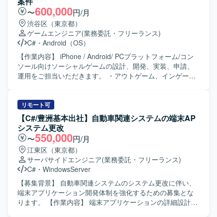
案件
600,000
〜
円/月
渋谷区（東京都）
ゲームエンジニア
(業務委託・フリーランス)
C#
・
Android（OS）
【作業内容】 iPhone / Android/ PCプラットフォーム/コン
ソール向けソーシャルゲームの設計、開発、実装、申請、
運用をご担当いただきます。 ・アウトゲーム、インゲーム
基盤部分の設計および実装 ・アウトゲーム、インゲーム機
能部分の新規実装および改修 ・アウトゲーム、インゲーム
機能部分の量産設計および実装 ・アウトゲーム、インゲー
リモート可
ム部分を効率的に開発するために必要な周辺ツールの実装
【C#/豊洲基本出社】自動車関連システムの端末AP
および改修 ・その他、エンジニア/デザイナー/プランナー間
システム更改
とのコミュニケーション 【求める人物像】 ・常により良い
550,000
〜
円/月
モノづくりを追求できる方です。 ・チームワークを重んじ
江東区（東京都）
る方です。 ・ゲームシステムを理解して制作できる方で
サーバサイドエンジニア
(業務委託・フリーランス)
す。 ・自走できる方です。 【開発環境】 ・開発ツール：
C#
・
WindowsServer
Unity ・ライブラリ：UniTask、UniRx、MasterMemory
【募集背景】 自動車関連システムのシステム更改に伴い、
端末アプリケーション開発体制を強化するための募集とな
ります。 【作業内容】 端末アプリケーションの詳細設計、
製造、単体試験および結合テストまでをご担当いただきま