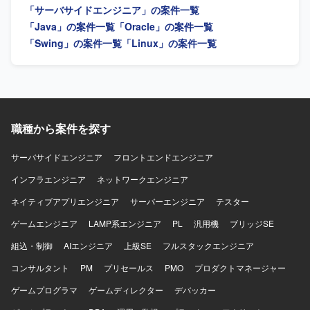
「サーバサイドエンジニア」の案件一覧
前向きかつ柔軟な思考で、既存システムの改善点を自ら検
討し、主体的に提案・実行いただける方にご活躍いただけ
「Java」の案件一覧
「Oracle」の案件一覧
る環境です。 【ポジションの魅力】 国内基幹システムの中
「Swing」の案件一覧
「Linux」の案件一覧
核となる生産領域アプリケーションに携わることで、業務
理解と技術スキルの双方をバランス良く高めることができ
ます。要件定義から保守まで幅広い工程に関わるため、上
流から下流まで一貫したシステム開発経験を積むことがで
きます。 【開発環境】 SPAベースのWebアプリケーション
およびSQL・Javaを用いたシステム開発環境となります。
職種から案件を探す
サーバサイドエンジニア
フロントエンドエンジニア
インフラエンジニア
ネットワークエンジニア
ネイティブアプリエンジニア
サーバーエンジニア
テスター
ゲームエンジニア
LAMP系エンジニア
PL
汎用機
ブリッジSE
組込・制御
AIエンジニア
上級SE
フルスタックエンジニア
コンサルタント
PM
プリセールス
PMO
プロダクトマネージャー
ゲームプログラマ
ゲームディレクター
デバッカー