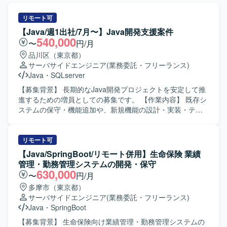
リモート可
【Java/週1出社/7月〜】Java開発支援案件
540,000
〜
円/月
品川区（東京都）
サーバサイドエンジニア
(業務委託・フリーランス)
Java
・
SQLserver
【募集背景】 長期的なJava開発プロジェクトを安定して推
進するための増員としての募集です。 【作業内容】 既存シ
ステムの保守・機能追加や、新規機能の設計・実装・テス
トなどのJavaによる開発業務を担当していただきます。
SQLを用いたデータ抽出やテーブル更新など、データベー
スを扱う作業も行っていただきます。プロジェクトメンバ
リモート可
ーと連携しながら、仕様確認や課題解決に取り組んでいた
【Java/SpringBoot/リモート併用】生命保険 業績
だきます。 【求める人物像】 JavaおよびSQLの基礎をしっ
管理・勤務管理システムの開発・保守
かりと身につけており、自ら不明点を確認しながら主体的
630,000
〜
円/月
に開発を進められる方を求めております。リモート環境下
多摩市（東京都）
でも報告・連絡・相談をこまめに行い、チームと協調して
サーバサイドエンジニア
(業務委託・フリーランス)
業務を進められる方が望ましいです。 【ポジションの魅
Java
・
SpringBoot
力】 長期前提のプロジェクトのため、ドメイン理解を深め
ながら継続的に開発スキルを高めていただけます。リモー
【募集背景】 生命保険向け業績管理・勤務管理システムの