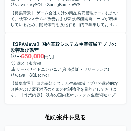
に取り組んでいただける方が望ましいです。 【ポジション
Java
・
MySQL
・
SpringBoot
・
AWS
の魅力】 ECサイトの開発支援を通じて、詳細設計からテス
トまで一連の工程に携わることができます。 既存機能の改
【募集背景】 ゲーム会社向けの商品発売管理ツールにおい
修や品質改善対応を経験することで、設計力や問題解決力
て、既存システムの改善および新規機能開発ニーズが増加
を高めていただけます。 【開発環境】 JavaおよびSpring
しているため、開発体制を強化する目的で募集しておりま
Frameworkを用いたWebシステム開発環境下で、
す。 【作業内容】 既存の商品発売管理ツールおよび関連シ
PostgreSQLおよびLinuxを利用した開発となります。
ステムに対し、改善要望対応や不具合修正、新規機能開発
を行っていただきます。要件をもとに詳細設計書を作成
【SPA/Java】国内基幹システム生産領域アプリの
し、Javaを用いた実装およびJUnit等によるテストを実施し
改善及び保守
ていただきます。既存機能の改修と新規機能追加の双方に
650,000
〜
円/月
携わっていただきます。 【求める人物像】 自立して設計か
港区（東京都）
ら開発、テストまで一貫して対応できる方を求めておりま
サーバサイドエンジニア
(業務委託・フリーランス)
す。与えられたタスクに対して主体的に課題を整理し、周
Java
・
SQLserver
囲と連携しながら着実に推進できる方を歓迎いたします。
【ポジションの魅力】 複数の関連システムに携わること
【募集背景】 国内基幹システム生産領域アプリの継続的な
で、設計から開発、テストまで一連の工程を経験すること
改善および保守対応のための体制強化を目的としておりま
ができます。Javaを中心としつつ、ReactやTypeScript、
す。 【作業内容】 既存の国内基幹システム生産領域アプリ
AWSなどモダンな技術にも触れられる環境のため、フルス
ケーションに対して、要件定義から基本設計、開発、保守
タック志向のスキルアップが期待できます。 【開発環境】
まで一連の工程をご担当いただきます。業務要件に基づく
Java、Spring Boot、JavaScript、React、Next.js、
機能改善や不具合改修、パフォーマンス改善などを行い、
他の案件を見る
TypeScript、JUnit、Jest、MySQL、AWS各種サービスを利
継続的なシステム品質および利便性の向上を図っていただ
用したWebアプリケーション開発環境となります。
きます。 【求める人物像】 関係者と円滑にコミュニケーシ
ョンを取りながら業務を進められる方を求めております。