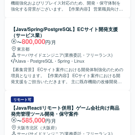
ト環境での開発経験を積むことができ、コミュニケーショ
機能強化およびリプレイス対応のため、開発・保守体制を
ンを含めたチーム開発のスキル向上にもつながります。
強化する背景がございます。 【作業内容】 営業職員向け勤
【開発環境】 JavaおよびSQLを用いたシステム開発環境で
務管理システムの新規開発および機能改修、保守対応をご
の業務となります。詳細なツールやフレームワークはプロ
担当いただきます。既存システムのCJFリプレイス対応とし
ジェクト内の標準に沿ってご対応いただきます。
て、設計・開発・テスト・リリースまで一連の工程に携わ
【Java/Spring/PostgreSQL】ECサイト開発支援
っていただきます。要件や基本設計などの上流工程にも関
（サービス業）
与いただき、関連システムとの連携や仕様調整を行ってい
800,000
〜
円/月
ただきます。 【求める人物像】 長期的な参画を前提に、主
東京都
体的に課題発見・改善提案ができる方を求めております。5
サーバサイドエンジニア
(業務委託・フリーランス)
名以上のチーム開発体制の中で、周囲と連携しながら自律
Java
・
PostgreSQL
・
Spring
・
Linux
的に動ける方、ドキュメントやコミュニケーションを通じ
て品質向上に取り組める方が望ましいです。 【ポジション
【募集背景】 ECサイト案件における開発体制強化のための
の魅力】 生命保険業界向けのコアシステムに携わること
増員となります。 【作業内容】 ECサイト案件における開
で、業務知識とWebアプリケーション開発スキルの双方を
発支援をご担当いただきます。 主に既存機能の改修開発、
高めていただけます。上流工程から開発・保守まで一気通
品質向上対応、各種開発支援を行っていただきます。 設計
貫で関われるため、要件定義スキルや設計力を伸ばしやす
書やソースコードを確認しながら、詳細設計、製造、単体
い環境です。CJFリプレイス対応など、レガシーからモダン
テスト、結合テストまで一貫して対応いただく想定です。
リモート可
環境への移行経験も積むことができます。 【開発環境】
参画後の状況やスキル・ご経験に応じて、他案件の開発支
【Java/React/リモート併用】ゲーム会社向け商品
JavaおよびSpringBootを中心としたWebアプリケーション
援をご担当いただく可能性があります。 【求める人物像】
発売管理ツール開発・保守案件
開発環境となっております。クラウド技術としてAWSを利
仕様や既存コードを主体的に読み解きながら、自走して開
585,000
〜
円/月
用する可能性があり、要件定義や基本設計など上流工程に
発を進められる方を求めております。 チームメンバーと円
大阪市北区（大阪府）
も関わる機会がございます。
滑にコミュニケーションを取りながら、品質向上に主体的
サーバサイドエンジニア
(業務委託・フリーランス)