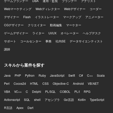
ゲームプランナー
DBA
運用・監視
プランナー
アナリスト
Webマーケティング
Webディレクター
Webデザイナー
コーダー
デザイナー
Flash
イラストレーター
マークアップ
アニメーター
CGデザイナー
クリエイター
動画編集
マーケター
ゲームデザイナー
ライター
UI/UX
オペレーター
ヘルプデスク
サポート
コールセンター
事務
社内SE
データサイエンティスト
講師
スキルから案件を探す
Java
PHP
Python
Ruby
JavaScript
Swift
C#
C++
Scala
Perl
Cocos2d
HTML
CSS
Objective-C
Android
VB.NET
VBA
VC++
C
Delphi
PL/SQL
COBOL
PL/I
RPG
Actionscript
SQL
shell
アセンブラ
Go言語
Kotlin
TypeScript
R言語
Apex
Dart