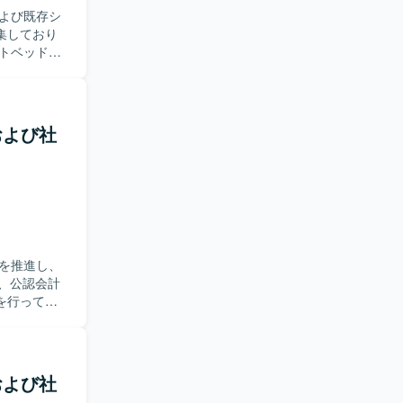
よび既存シ
集しており
テストベッ
築と検証を
アプリケーショ
いただきま
トおよび社
ミーティン
に議論しな
タスクを洗
とができ、
積むことがで
を推進し、
で、アーキ
ドキュメン
を行ってい
ていく経験
改善をリー
発チームが
を用いたタスク
性の指標
通じて、属人
トおよび社
インフラの