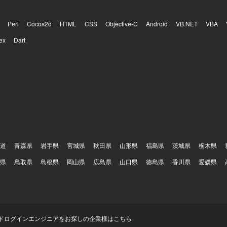
Perl
Cocos2d
HTML
CSS
Objective-C
Android
VB.NET
VBA
ex
Dart
道
青森県
岩手県
宮城県
秋田県
山形県
福島県
茨城県
栃木県
県
鳥取県
島根県
岡山県
広島県
山口県
徳島県
香川県
愛媛県
ド
ログイン
エンジニアをお探しの企業様はこちら