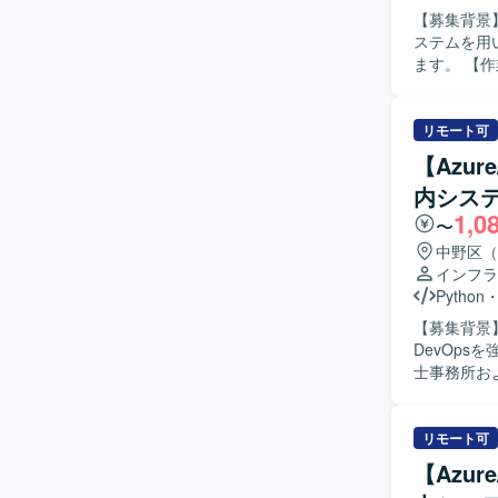
【募集背景
ステムを用
ます。 【作業内容】 これまでDatabricksで実施してきたPoCの結果を踏まえ、テストベッド環
境の開発お
ド環境へ移
行います。 
リモート可
ンの設計・
【Azur
す。 【求める人物像】 自身の取り組み内容をドキュメントとして整理し、JiraやConfluenceな
内シス
どのツール
1,0
グにおいて
〜
がら進めて
中野区（
い出し、主体的
インフラ
手自動車会
Python
Kubern
【募集背景
きます。 
DevOpsを強化
テクチャ設
士事務所お
ト化や議論
る企業にお
を得ることができます。 【開発環境】 Kub
ドしていた
Python
迅速かつ安
リモート可
管理・ドキ
化、IaC
【Azur
化しない運