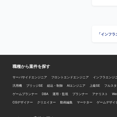
盤の設計・構
フォームの構築
る人物像】
ランスを持ち
力】 大規
進化に貢献
「インフラ
化を推進できます。 【開発環境】 AWS、Kubernetes、KE
GitHub Ac
Amazon B
職種から案件を探す
サーバサイドエンジニア
フロントエンドエンジニア
インフラエンジ
汎用機
ブリッジSE
組込・制御
AIエンジニア
上級SE
フルスタ
ゲームプランナー
DBA
運用・監視
プランナー
アナリスト
W
CGデザイナー
クリエイター
動画編集
マーケター
ゲームデザイ