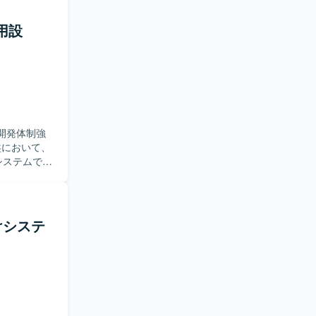
運用設
た開発体制強
のシステムで満
およびインフラ
ks移行に向
および
向けシステ
と調整を進
ることがで
ドデータ基