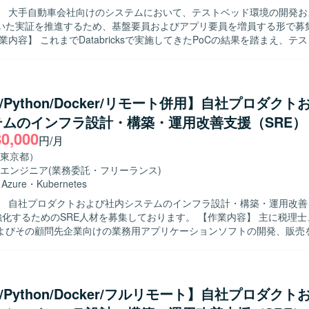
】 大手自動車会社向けのシステムにおいて、テストベッド環境の開発お
いた実証を推進するため、基盤要員およびアプリ要員を増員する形で募
よび実証作業をご担当いただきます。 基盤要員は、エンド側システムを
行し、年度内に基盤開発を完了させるとともに、各種ミドルウェアの構
アプリ要員は、構築済みのKubernetesクラスタ上で動作するPython
実装・検証を行い、FY25に構築したシステムを用いた実証を推進して
e/Python/Docker/リモート併用】自社プロダク
テムのインフラ設計・構築・運用改善支援（SRE）
を活用して知見として残していただける方を求めております。 定期的な
80,000
、実施した作業内容や検討事項をわかりやすく説明し、関係者と積極的
円/月
いただける方を歓迎いたします。 ゴールを共有したうえで、自ら必要な
東京都）
かつ能動的に動ける方にマッチするポジションです。 【ポジションの魅力】 大
エンジニア
(業務委託・フリーランス)
社向けの先進的なシステム基盤およびアプリケーション開発に携わるこ
・
Azure
・
Kubernetes
etesや各種ミドルウェア、Pythonを用いたモダンな技術スタックで経験を
】 自社プロダクトおよび社内システムのインフラ設計・構築・運用改善
PoCからテストベッド環境の構築、実証まで一連のフェーズに関わること
するためのSRE人材を募集しております。 【作業内容】 主に税理士、公認会計
計から実装・検証まで幅広いスキルを身につけられる環境です。 知見の
よびその顧問先企業向けの業務用アプリケーションソフトの開発、販売
を通じて、チーム全体でナレッジを蓄積しながらプロジェクトを推進し
いて、自社プロダクトおよび社内システムのインフラ設計、構築、運用
ernetesクラスタ上での各種ミドルウェアおよび
だきます。 会計データを扱う高いセキュリティ要件を満たしながら、開
アプリケーション開発を中心とした環境となります。 JiraやConfluence
全にデプロイできる環境を構築していただきます。 SLI/SLOによる信頼
ュメント管理を行う予定です。
による再現性のある基盤づくり、監視・オブザーバビリティ基盤の整備を
e/Python/Docker/フルリモート】自社プロダク
用体制を組織に根付かせていただきます。 Azureを中心としたクラウド