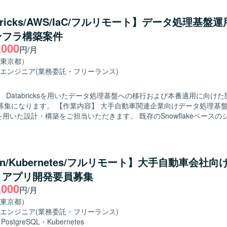
bricks/AWS/IaC/フルリモート】データ処理基盤
ンフラ構築案件
,000
円/月
東京都）
エンジニア
(業務委託・フリーランス)
 Databricksを用いたデータ処理基盤への移行および本番適用に向け
内容】 大手自動車関連企業向けデータ処理基盤において、
icksを用いた設計・構築をご担当いただきます。 既存のSnowflakeベース
った要件をDatabricksで実現するため、本番適用に向けた運用設計
っていただきます。 具体的には、各サービス開発者に対するDatabric
種調整、Databricks環境での運用設計および運用手順書の作成、AWS
rm等を用いたインフラ基盤環境の構築などを実施していただきます。 【求める人物像】
hon/Kubernetes/フルリモート】大手自動車会社
開発者とのコミュニケーションを円滑に行いながら、主体的に課題整理
・アプリ開発要員募集
す。 【ポジションの魅力】 Databricksを中心とした最新のデ
,000
盤の設計・構築に携わることができ、大規模分散処理基盤の知見を深め
円/月
また、運用設計からインフラ構築まで一連の工程に関わることで、クラウ
東京都）
スキルを幅広く磨いていただけます。 【開発環境】 Databricks, AWS,
エンジニア
(業務委託・フリーランス)
orm などを用いたデータ処理基盤およびインフラ基盤構成になります。
・
PostgreSQL
・
Kubernetes