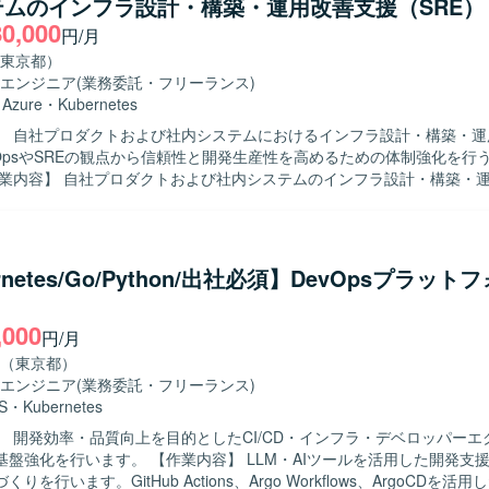
テムのインフラ設計・構築・運用改善支援（SRE）
用を行っていただきます。 IaC（Infrastructure as Code）の推
80,000
Pythonによる運用自動化ツールの開発を行っていただきます。 CI/CD
円/月
用を行っていただきます。 システムの監視、オブザーバビリティ基盤の
東京都）
ンスチューニングを行っていただきます。 障害対応、インシデント対応
エンジニア
(業務委託・フリーランス)
行っていただきます。 SLI / SLO の導入、運用によるシステム信頼
・
Azure
・
Kubernetes
ただきます。 開発チームと連携したDevOps推進を行っていただきます。 
】 自社プロダクトおよび社内システムにおけるインフラ設計・構築・運
 インフラ設計、構築、運用改善を自律的にリードし、開発チームと協調
vOpsやSREの観点から信頼性と開発生産性を高めるための体制強化を行
やSREのプラクティスを組織に根付かせていける方を求めております。 【ポジション
会計データを扱う高いセキュリティ要件のもとで、Azureを中心としたク
ただきます。会計データを扱う高いセキュリティ要件を満たしながら、
C、監視・オブザーバビリティなどSRE領域の実践に幅広く関わることが
安全にデプロイできる環境を構築していただきます。SLI/SLOによる信
による再現性のある基盤づくり、監視・オブザーバビリティ基盤の整備を
グレーション管理、可用性ゾーン・リージョンの冗長化、Front Doo
織に根付かせていただきます。 【求める人物像】 インフラやSRE領域に
 Monitor / Application Insights を用いた監視とアラートのコード化、
rnetes/Go/Python/出社必須】DevOpsプラット
持ち、DevOpsの推進や運用改善に主体的に取り組んでいただける方を
・リストア運用などの環境でご参画いただきます。
ームと連携しながら、信頼性向上とデリバリー速度の両立を意識して行
,000
社内システムの双方に関わりなが
円/月
インフラ、IaC、監視基盤、DevOpsなどSRE領域全般をリードでき
（東京都）
データという高いセキュリティ要件下での設計・運用経験を通じて、信
エンジニア
(業務委託・フリーランス)
を幅広く身につけていただけます。 【開発環境】 Azureを中心としたクラ
S
・
Kubernetes
Terraformによる全環境のコード管理、Front Doorを用いた負荷分散、
】 開発効率・品質向上を目的としたCI/CD・インフラ・デベロッパーエ
 / Application Insights を用いた監視とアラートのコード化、PITRによ
【作業内容】 LLM・AIツールを活用した開発支援および自動
用などの環境で作業していただきます。
りを行います。GitHub Actions、Argo Workflows、ArgoCDを活用し