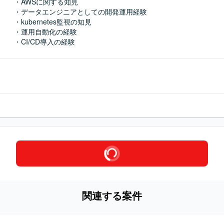
・AWSに関する知見

・データエンジニアとしての開発運用経験

・kubernetes監視の知見

・運用自動化の経験

・CI/CD導入の経験
関連する案件