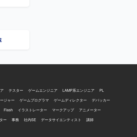
測性プラット
【求め
と協調のバ
ング文化の
運用の自動
覧
us、DuckDB、
ア
テスター
ゲームエンジニア
LAMP系エンジニア
PL
ージャー
ゲームプログラマ
ゲームディレクター
デバッカー
Flash
イラストレーター
マークアップ
アニメーター
ター
事務
社内SE
データサイエンティスト
講師