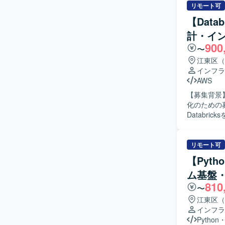
リモート可
【Data
計・イ
900
〜
江東区（
インフラ
AWS
【募集背景】
化のための募集になります。 【作業
Databr
たせていなか
基盤構築を行
けた支援や各
リモート可
Terrafo
【Pyt
関係部署や
ム基盤
めていただける方を求めておりま
810
ータ処理基
〜
きます。 
江東区（
盤エンジニアとしての
インフラ
Terraf
Python