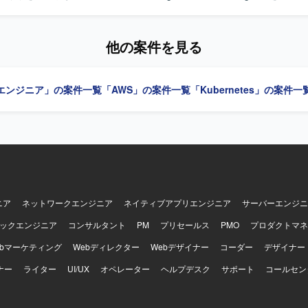
築・運用を担当します。Grafana、Prometheusを用いた監視・可観
や、Kubernetesマニフェスト、Terraformを用いたIaC推進を行います。 
 不確実性に向き合い、仮説検証しながら前に進める方を求めます。自走
他の案件を見る
、チームで成果を出すことにコミットできる方を歓迎します。 【ポジションの魅
模開発基盤の設計・構築を通じて、組織全体の開発フローやエンジニアリ
できます。LLMやAIツールなど新規性の高い技術に触れながら、開発・
エンジニア」の案件一覧
「AWS」の案件一覧
「Kubernetes」の案件一
DA、Karpenter、Envoy Proxy、
tions、Argo Workflows、ArgoCD、Go、Python、Grafana、Promethe
edrock、Terraformを使用します。
ニア
ネットワークエンジニア
ネイティブアプリエンジニア
サーバーエンジニ
ックエンジニア
コンサルタント
PM
プリセールス
PMO
プロダクトマネ
ebマーケティング
Webディレクター
Webデザイナー
コーダー
デザイナー
ナー
ライター
UI/UX
オペレーター
ヘルプデスク
サポート
コールセン