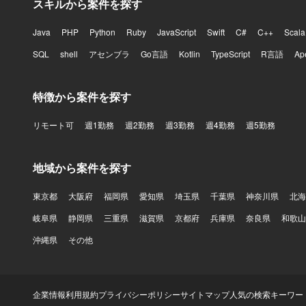
スキルから案件を探す
Java
PHP
Python
Ruby
JavaScript
Swift
C#
C++
Scala
SQL
shell
アセンブラ
Go言語
Kotlin
TypeScript
R言語
Ap
特徴から案件を探す
リモート可
週1勤務
週2勤務
週3勤務
週4勤務
週5勤務
地域から案件を探す
東京都
大阪府
福岡県
愛知県
埼玉県
千葉県
神奈川県
北海
岐阜県
静岡県
三重県
滋賀県
京都府
兵庫県
奈良県
和歌山
沖縄県
その他
企業情報
利用規約
プライバシーポリシー
サイトマップ
人気の検索キーワー