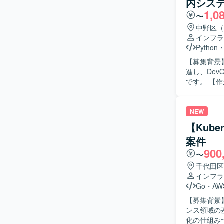
内シス
設計、構築、運
1,0
だきます。 
〜
の構築、運
中野区（
パフォーマ
インフラ
整備と運用を
Python
善を行ってい
【募集背景
る人物像】
進し、De
DevOps
です。 【作業内容】 自社プロダクトおよび社内システムのインフラ設計・構築・運用改善をリ
の魅力】 
ードしてい
フラやIa
が迅速かつ
ョンです。 【開発環境】 Azureを中心としたクラウドインフラ、Terraformによる全環境のコー
化、IaC
NEW
ド管理とマイ
化しない運用体制を組
分散、Azure
【Kube
強い関心を
ックアップ
案件
す。開発チ
900
が望ましいです。 【ポジションの魅力】 自社プロダクトと
〜
ら、クラウド
千代田区
です。会計
インフラ
運用自動化のスキル
Go
・
AW
ウドインフラ、
【募集背景
Monitor
ンス領域の基盤強化を行います。 
リストア運
化の仕組みづく