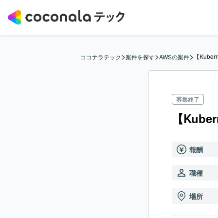
>
>
>
【Kube
ココナラテック
案件を探す
AWSの案件
募集終了
【Kube
報酬
職種
場所