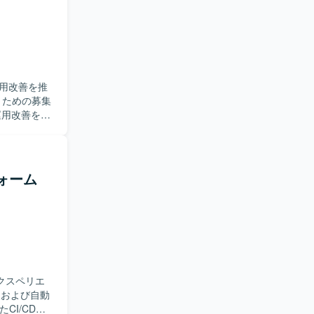
進を行っていた
パイプライン
整備および
プロセスの
性の指標化と改
【求め
用改善を推
しながら
うための募集
ラウドイン
開発チーム
できるポジシ
頼性の指標
通じて、属人
rによる負荷
PITRによるバ
フォーム
求めていま
動できる方
るポジション
頼性工学や
Azure
クスペリエ
るバックアップ・
たCI/CD基