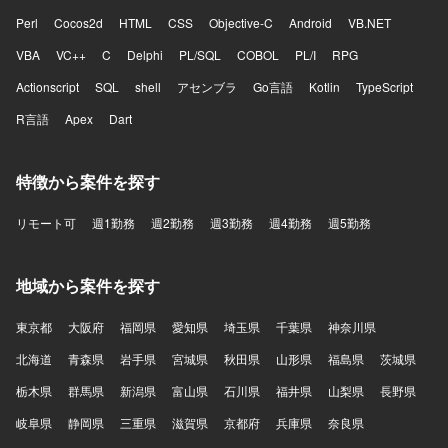
Perl
Cocos2d
HTML
CSS
Objective-C
Android
VB.NET
VBA
VC++
C
Delphi
PL/SQL
COBOL
PL/I
RPG
Actionscript
SQL
shell
アセンブラ
Go言語
Kotlin
TypeScript
R言語
Apex
Dart
特徴から案件を探す
リモート可
週1勤務
週2勤務
週3勤務
週4勤務
週5勤務
地域から案件を探す
東京都
大阪府
福岡県
愛知県
埼玉県
千葉県
神奈川県
北海道
青森県
岩手県
宮城県
秋田県
山形県
福島県
茨城県
栃木県
群馬県
新潟県
富山県
石川県
福井県
山梨県
長野県
岐阜県
静岡県
三重県
滋賀県
京都府
兵庫県
奈良県