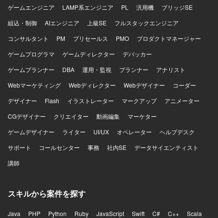
ゲームエンジニア
LAMP系エンジニア
PL
汎用機
ブリッジSE
組込・制御
AIエンジニア
上級SE
フルスタックエンジニア
コンサルタント
PM
プリセールス
PMO
プロダクトマネージャー
ゲームプログラマ
ゲームディレクター
デバッカー
ゲームプランナー
DBA
運用・監視
プランナー
アナリスト
Webマーケティング
Webディレクター
Webデザイナー
コーダー
デザイナー
Flash
イラストレーター
マークアップ
アニメーター
CGデザイナー
クリエイター
動画編集
マーケター
ゲームデザイナー
ライター
UI/UX
オペレーター
ヘルプデスク
サポート
コールセンター
事務
社内SE
データサイエンティスト
講師
スキルから案件を探す
Java
PHP
Python
Ruby
JavaScript
Swift
C#
C++
Scala