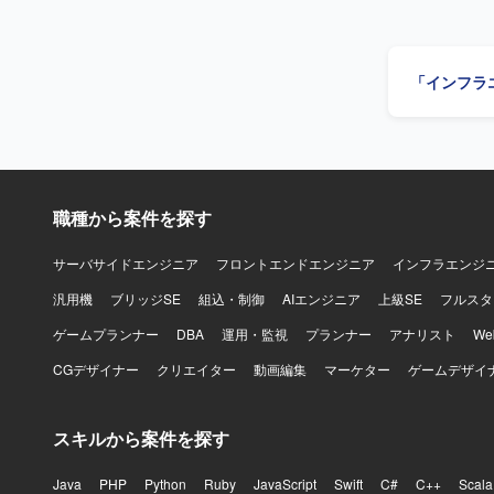
き、データ
換ロジック
の作成と実
「インフラ
ます。 移
書に沿った
いただきます。 【求める人物像】 データ構造やテーブル設計を正確
証作業を進
つ、指示や仕
ョンの魅力
職種から案件を探す
化に伴うデ
積むことが
わることで、
サーバサイドエンジニア
フロントエンドエンジニア
インフラエンジ
各種RDB
汎用機
ブリッジSE
組込・制御
AIエンジニア
上級SE
フルスタ
ゲームプランナー
DBA
運用・監視
プランナー
アナリスト
W
CGデザイナー
クリエイター
動画編集
マーケター
ゲームデザイ
スキルから案件を探す
Java
PHP
Python
Ruby
JavaScript
Swift
C#
C++
Scala