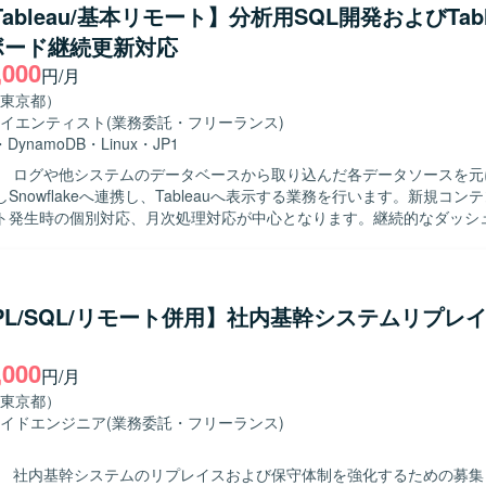
Tableau/基本リモート】分析用SQL開発およびTabl
ボード継続更新対応
,000
円/月
東京都）
イエンティスト
(業務委託・フリーランス)
・
DynamoDB
・
Linux
・
JP1
】 ログや他システムのデータベースから取り込んだ各データソースを元
しSnowflakeへ連携し、Tableauへ表示する業務を行います。新規コン
ト発生時の個別対応、月次処理対応が中心となります。継続的なダッシ
ロジックの最適化も含まれます。 【求める人物像】 月次処理等の定型業務
行できる方を求めています。
/PL/SQL/リモート併用】社内基幹システムリプレ
,000
円/月
東京都）
イドエンジニア
(業務委託・フリーランス)
】 社内基幹システムのリプレイスおよび保守体制を強化するための募集