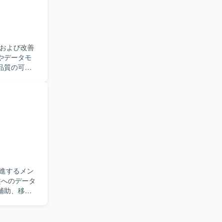
ースを扱う
アとしての
mazon
築および改善
ります。コミュ
品質の可視
LTパイプラ
いただきま
ます。技術
部署と丁寧
向上や標準
やETL／
を深めること
進するメン
補助、移行
ただきま
ング定義書
様に基づ