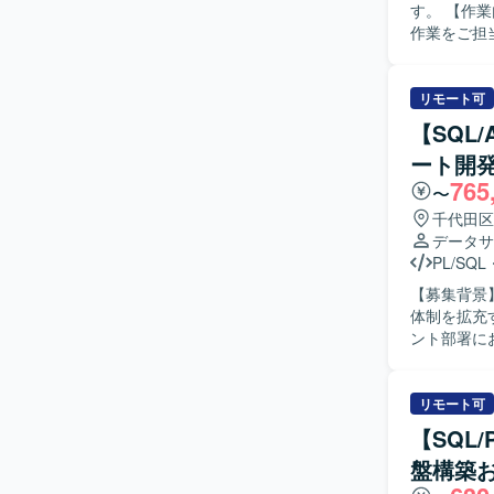
す。 【作業内容】 レガシーシステムから新システムへのリプレイスに関する設計・開発・移行
作業をご担
時の調査お
ら、仕様整
連の作業をお願いいたします。 【
リモート可
がら主体的
【SQL/
プし、課題に対し
ート開
ムのリプレ
765
す。長期的
〜
を活用したシステム開
千代田区
心とした基
データサ
想定されま
PL/SQL
【募集背景
体制を拡充する目的で募集
ント部署に
基盤および
各種調査な
ンにご担当
リモート可
す。 【求める人物像】 自らドメイン知識などの情報収集を行い、主体的にデータエンジニアと
【SQL/
しての業務
盤構築
ながら抽象的
ンの魅力】