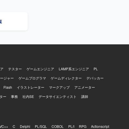
グ処理や変
認用クエリ
ていただき
覧
行作業、手順
告もご担当
ンを取りつ
シ
、共通基盤
験を幅広く
の工程に携
ア
テスター
ゲームエンジニア
LAMP系エンジニア
PL
ージャー
ゲームプログラマ
ゲームディレクター
デバッカー
Flash
イラストレーター
マークアップ
アニメーター
ター
事務
社内SE
データサイエンティスト
講師
VC++
C
Delphi
PL/SQL
COBOL
PL/I
RPG
Actionscript