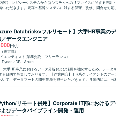
当いただきます。既存の基幹システムに対する保守、改修、問合せ対応
よび原因究明、改善対応なども実施いただきます。業務担当者との調整
理や影響範囲の確認、テスト計画およびテスト実施、リリース後のフォ
求める人物像】 関係者と円滑にコミュニケーションを取りな
に動いていただける方を求めております。既存システムの仕様を自らキ
Azure Databricks/フルリモート】大手HR事業
て粘り強く対応できる方が望ましいです。 【ポジションの魅力】 基幹システ
発／データエンジニア
イスおよび保守を通じて、上流から下流まで一貫した業務に携わること
,000
な保守・改善を通じて業務理解と技術力を同時に高めることができ、SQLや
円/月
発・保守の経験を深められます。 【開発環境】 SQLおよびPL/SQLを中
（東京都）
幹システム環境での開発・保守となります。Oracle関連技術を利用した
イエンティスト
(業務委託・フリーランス)
す。
・
DynamoDB
・
Azure
】 大手HR事業におけるデータ分析および活用を強化するため、データ
しております。 【作業内容】 HR系クライアントのデータマネジメ
おいて、データマートの開発業務を担当いただきます。具体的には、分
ワークフローの開発・保守運用、データマートの開発・保守運用、デー
どを実施していただきます。データエンジニアとしてデータマート開発
いただきつつ、データ要件の定義や必要に応じた調査業務も一部お任せ
Python/リモート併用】Corporate IT部における
を推進できる方を求めております。また、周囲と適切にコミュニケーシ
およびデータパイプライン開発・運用
な課題を整理し、解決に導くスタンスをお持ちの方が望ましいです。 【ポジショ
 大手HR事業のデータ分析・活用プロジェクトに参画し、クラウドDWH