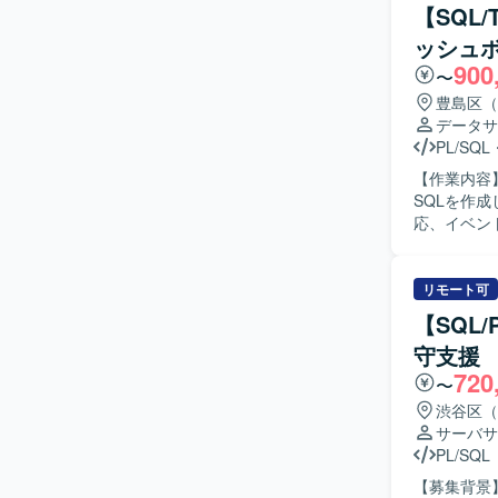
【SQL/
ッシュ
900
〜
豊島区（
データサ
PL/SQL
【作業内容
SQLを作成
応、イベン
善およびデータ抽出
を正確に遂
リモート可
【SQL
守支援
720
〜
渋谷区（
サーバサ
PL/SQL
【募集背景