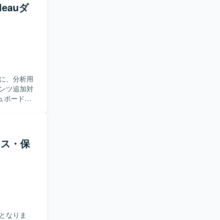
eauダ
に、分析用
テンツ追加対
ュボード改
イス・保
となりま