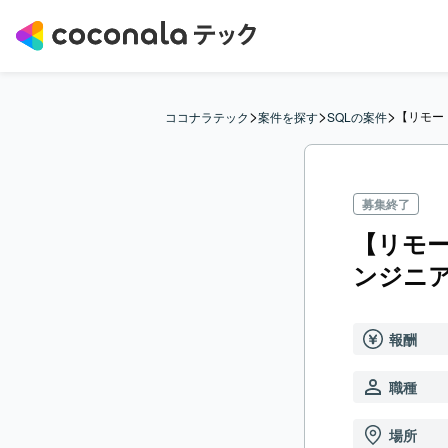
>
>
>
【リモー
ココナラテック
案件を探す
SQLの案件
募集終了
【リモー
ンジニ
報酬
職種
場所