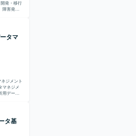
、障害発生
を行いなが
ローまで一
ャッチアッ
のデータマ
ができま
PL/SQL
システムが
マネジメント
析用データ
タに関わる
実装をメイ
いたしま
データ基
ョンをとり
や最新のデ