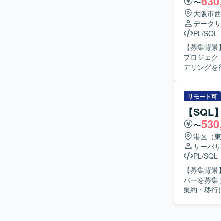
630
〜
ータ基盤技
大阪市西
環境で、大
データサ
専門性を高めることがで
PL/SQL
AWSやGoo
【募集背景】
Redshif
プロジェクトに参画いただきます
ニケーションに
デリングを
化と改善、
インの設計
す。成果物の
リモート可
物像】 指
【SQL
面のみなら
530
〜
かつ円滑にコミ
タアナリテ
港区（東
化を通じて
サーバサ
ELTパイ
PL/SQL
ができます。 【開発環境】 dbtやSQL、Python等を用いたデータ変換およびパ
【募集背景
を行います
バーを募集しております。 【作業内容】
集約・移行
SQLやス
す。 現行
の作成・更