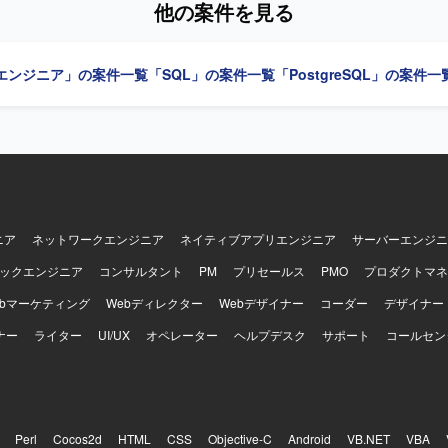
他の案件を見る
抽出・変換・登録のためのSQLクエリの作成・修正、データクレンジン
の実装を行っていただきます。 移行前後での件数照合やデータ整合性確
行、テスト環境での移行テストおよび不整合データの抽出・報告を行っ
エンジニア」の案件一覧
「SQL」の案件一覧
「PostgreSQL」の案件一
行タイムチャートに沿ったリハーサルおよび本番データ移行時のSQL実
運用立ち会い、実行時のエラーログ確認や発生課題の一次切り分け・報
に理解しながら粘り強く検
められる方を求めております。 リーダーや設計担当とコミュニケーショ
様を踏まえて自律的にSQL実装や検証を進められる方が望ましいです。 【ポジ
】 複数システムを対象とした大規模なデータ移行プロジェクトに参画し
ータ構造変更への対応を通じて、データ移行やSQL実装に関する実務経
できます。 データマッピング、移行実装、検証、移行本番対応まで一連
データ移行プロジェクト全体の流れを理解できるポジションです。 【開発環境】
ニア
ネットワークエンジニア
ネイティブアプリエンジニア
サーバーエンジニ
MS環境上でのSQL実装およびデータ検証を中心とした環境になります。
ックエンジニア
コンサルタント
PM
プリセールス
PMO
プロダクトマネ
ebマーケティング
Webディレクター
Webデザイナー
コーダー
デザイナー
ナー
ライター
UI/UX
オペレーター
ヘルプデスク
サポート
コールセン
Perl
Cocos2d
HTML
CSS
Objective-C
Android
VB.NET
VBA