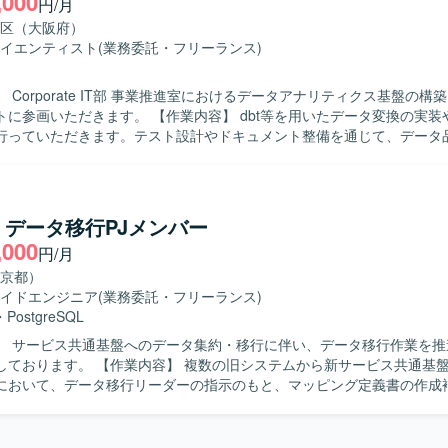
,000
円/月
術を用いたデータマート開発に携わることができます。多様なデータソ
区（大阪府）
量データのハンドリングやワークフロー構築を通じて、データエンジニ
イエンティスト
(業務委託・フリーランス)
きるポジションです。 【開発環境】 インフラはAzureをメインに、
gle Cloudを利用しております。データベースとしてAzure Databricks、A
 Corporate IT部 事業推進室におけるデータアナリティクス基盤の構
t、BigQueryを使用し、ワークフローにはAirflowおよびdbtを採用してお
。 【作業内容】 dbt等を用いたデータ変換の実装やデータモ
はOutlook、Teams、Slack、Backlogを利用しております。
行っていただきます。テスト設計やドキュメント整備を通じて、データ
鮮度や整合性の担保、メタデータ整備を推進していただきます。ETL／E
・実装・改善を行い、SQLやPython等を用いたデータ処理を実施して
ドキュメント化とチーム内へのナレッジ共有もご担当いただきます。 【求める人
示を待つだけでなく自ら課題を発見して主体的に行動できる方を求めてい
】データ移行PJメンバー
ず事業や業務プロセスへの理解にも強い関心を持てる方、チームや関係
,000
円/月
ュニケーションが取れる方にご活躍いただけます。 【ポジションの魅力】 デー
ィクス基盤の構築から改善まで一貫して携わることができ、データ品質
京都）
全社的な意思決定を支える基盤づくりに貢献できるポジションです。dbt
イドエンジニア
(業務委託・フリーランス)
プラインの設計・実装を通じて、モダンなデータエンジニアリングの知見
・
PostgreSQL
イプライン実装
】 サービス共通基盤へのデータ集約・移行に伴い、データ移行作業を推
。クラウド環境でのデータ基盤構築・運用を行う可能性があります。
 複数の旧システムから新サービス共通基盤へのデータ
において、データ移行リーダーの指示のもと、マッピング定義書の作成
クリプトの開発、データ検証、リハーサルおよび本番移行作業をご担当い
システムおよび新基盤のテーブル定義を確認し、新旧データ項目のマッピ
新、仕様不明点の洗い出しおよび照会を行っていただきます。 指示や仕