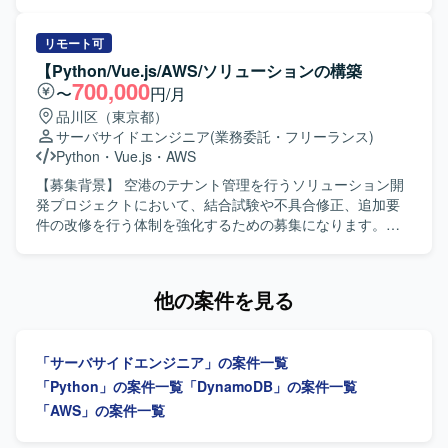
りきる姿勢をお持ちの方が望ましいです。 【ポジションの
ーマネジメントシステムに対して、AWS環境におけるシス
魅力】 大規模な広告配信データを扱いながら、レポート自
テムアーキテクチャ設計や開発を行います。必要事項の調
動化やツール開発を通じて業務プロセス全体の効率化に貢
査や要件の洗い出し、対応方針の策定などの上流工程を中
リモート可
献できるポジションです。データ基盤からレポーティング
心にご対応いただきます。上流工程を担当しているプロパ
【Python/Vue.js/AWS/ソリューションの構築
まで一連の流れに携わることで、データエンジニアリング
ーを中心とした体制に参画し、開発要員としてシステム商
700,000
〜
円/月
やアナリティクスの知見を広く深めていただけます。 【開
用化に向けた各種対応を行います。 【求める人物像】 関係
品川区（東京都）
発環境】 言語はPythonとSQLを中心に、一部で
者と円滑にコミュニケーションを取りながら、基本設計以
サーバサイドエンジニア
(業務委託・フリーランス)
GoogleAppScriptを使用いたします。インフラおよびDBに
降の工程を主体的に進めていただける方を求めています。
Python
・
Vue.js
・
AWS
はAWS（EC2、S3、Athena）を利用し、Jenkinsや
テスト観点をしっかり持ち、説明や実施を自律的に行える
Redash、Git Hub、Visual Studio Codeなどのツールを用い
方を歓迎いたします。 【ポジションの魅力】 AWSを活用し
【募集背景】 空港のテナント管理を行うソリューション開
て開発・運用を行っております。
たクラウドベースのエネルギーマネジメントシステムに上
発プロジェクトにおいて、結合試験や不具合修正、追加要
流工程から関わることができ、アーキテクチャ設計から開
件の改修を行う体制を強化するための募集になります。
発、テストまで一貫して携わることができます。電力や
【作業内容】 空港のテナント管理を行うソリューションの
IoT、産業機器連携などのドメイン知識や、Infrastructure as
開発に携わっていただきます。結合試験の実施、不具合修
Code といったクラウドネイティブな技術スタックを身につ
正対応、追加要件の改修などを担当していただきます。
他の案件を見る
ける機会があります。 【開発環境】 AWS環境上での開発を
【求める人物像】 与えられたタスクを責任を持ってやり遂
想定しており、Python（Lambda）やAPI Gateway、
げていただける方、品質を意識して結合試験や不具合修正
RDS/Aurora、CloudFormationやCDKなどのIaCツールを利
に取り組んでいただける方を求めています。 【ポジション
「サーバサイドエンジニア」の案件一覧
用する構成です。
の魅力】 空港向けのテナント管理ソリューションという公
共性の高いシステムに携わることができ、PythonやVue.js、
「Python」の案件一覧
「DynamoDB」の案件一覧
AWSを用いた開発経験を積むことができます。不具合修正
「AWS」の案件一覧
や追加要件改修を通じて、既存システムの理解と改善スキ
ルを身につけることができます。 【開発環境】 Python、