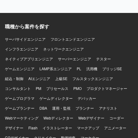
Vue.js、AWSを用いた環境での開発になります。
職種から案件を探す
サーバサイドエンジニア
フロントエンドエンジニア
インフラエンジニア
ネットワークエンジニア
ネイティブアプリエンジニア
サーバーエンジニア
テスター
ゲームエンジニア
LAMP系エンジニア
PL
汎用機
ブリッジSE
組込・制御
AIエンジニア
上級SE
フルスタックエンジニア
コンサルタント
PM
プリセールス
PMO
プロダクトマネージャー
ゲームプログラマ
ゲームディレクター
デバッカー
ゲームプランナー
DBA
運用・監視
プランナー
アナリスト
Webマーケティング
Webディレクター
Webデザイナー
コーダー
デザイナー
Flash
イラストレーター
マークアップ
アニメーター
CGデザイナー
クリエイター
動画編集
マーケター