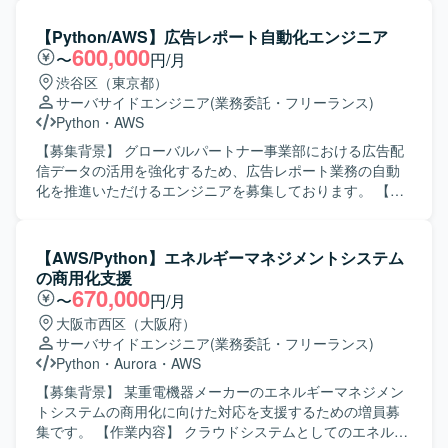
要件定義から実装まで一連の工程に携わることができるた
ただきます。 また、業務フローで必要となる各種アクティ
め、上流から下流まで幅広い経験を得られます。 【開発環
ビティの作成や、関連する処理ロジックの実装・改修を行
【Python/AWS】広告レポート自動化エンジニア
境】 バックエンドはAWS LambdaとPythonを中心に構成さ
っていただきます。 【求める人物像】 自発的に調査や検証
600,000
〜
円/月
れており、データベースにはDynamoDBやRDSを利用して
を進められる方を求めております。 また、関係者と積極的
渋谷区（東京都）
おります。メッセージキューとしてSQSを使用し、フロン
にコミュニケーションを取りながら業務を推進いただける
サーバサイドエンジニア
(業務委託・フリーランス)
トエンドはFlutterで実装されています。
方を歓迎いたします。 【ポジションの魅力】 生成AIを活用
Python
・
AWS
したデータ収集基盤の構築に携わることで、最新技術を用
いた業務自動化の知見を深めていただけます。 証券系シス
【募集背景】 グローバルパートナー事業部における広告配
テムにおけるデータ活用やサーバレスアーキテクチャのノ
信データの活用を強化するため、広告レポート業務の自動
ウハウも獲得いただけます。 【開発環境】 Pythonおよび
化を推進いただけるエンジニアを募集しております。 【作
AWSサーバレスサービス（AWS Lambda、StepFunctions、
業内容】 クライアント企業のゲームアプリに関する広告配
DynamoDB等）を用いた開発となります。
信データの収集・集計・レポート業務をご担当いただきま
す。具体的には、各広告媒体の広告APIを利用した配信デー
【AWS/Python】エネルギーマネジメントシステム
タの取得およびWebスクレイピングによるデータ収集、取
の商用化支援
得データの整形・集計、DBへの保存、レポートへの反映、
670,000
〜
円/月
スプレッドシートのレポート枠作成と調整、予算超過アラ
大阪市西区（大阪府）
ートなど各種ツールの作成、内部BIツールのダッシュボー
サーバサイドエンジニア
(業務委託・フリーランス)
ド作成、外部クライアントへのデータ送信などを行ってい
Python
・
Aurora
・
AWS
ただきます。 【求める人物像】 広告配信データの特性を理
解しながら、自動化や効率化の観点で主体的に改善提案が
【募集背景】 某重電機器メーカーのエネルギーマネジメン
できる方を求めております。また、関係者とのコミュニケ
トシステムの商用化に向けた対応を支援するための増員募
ーションを通じて要件を整理し、着実に開発・運用までや
集です。 【作業内容】 クラウドシステムとしてのエネルギ