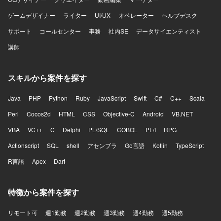
ゲームデザイナー
ライター
UI/UX
オペレーター
ヘルプデスク
サポート
コールセンター
事務
社内SE
データサイエンティスト
講師
スキルから案件を探す
Java
PHP
Python
Ruby
JavaScript
Swift
C#
C++
Scala
Perl
Cocos2d
HTML
CSS
Objective-C
Android
VB.NET
VBA
VC++
C
Delphi
PL/SQL
COBOL
PL/I
RPG
Actionscript
SQL
shell
アセンブラ
Go言語
Kotlin
TypeScript
R言語
Apex
Dart
特徴から案件を探す
リモート可
週1勤務
週2勤務
週3勤務
週4勤務
週5勤務