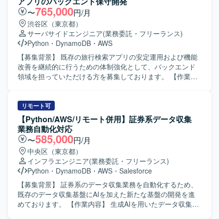
アプリのバックエンド保守開発
765,000
〜
円/月
渋谷区（東京都）
サーバサイドエンジニア
(業務委託・フリーランス)
Python
・
DynamoDB
・
AWS
【募集背景】 既存の旅行検索アプリの安定運用および機能
改善を継続的に行うための体制強化として、バックエンド
領域を担っていただける方を募集しております。 【作業内
容】 既存旅行検索アプリのバックエンド保守および改修を
ご担当いただきます。クライアントとのデイリーMTGに参
加し、要件や仕様の確認を行いながら、AWS Lambdaや
リモート可
Pythonを用いて機能追加や修正を実施していただきます。
【Python/AWS/リモート併用】証券系データ収集
また、仕様調整の打ち合わせに参加し、要件を踏まえた設
業務自動化対応
計や実装方針の検討にも関わっていただきます。 【求める
585,000
〜
円/月
人物像】 クライアントとのコミュニケーションを取りなが
中央区（東京都）
ら主体的に開発を進められる方を求めております。要件や
インフラエンジニア
(業務委託・フリーランス)
仕様を正確に理解し、自ら課題を抽出して改善提案ができ
Python
・
DynamoDB
・
AWS
・
Salesforce
る方、チーム開発において協調性を持って取り組める方に
ご活躍いただける環境です。 【ポジションの魅力】 既存サ
【募集背景】 証券系のデータ収集業務を自動化するため、
ービスの保守開発を通じて、AWSを中心としたクラウドネ
既存のデータ収集基盤にAIを加えた新たな基盤の開発を進
イティブなバックエンド開発経験を積むことができます。
めております。 【作業内容】 生成AIを用いたデータ収集の
クライアントとの直接的なコミュニケーションを通じて、
技術検証で確立したプロンプトを既存処理へ組み込んでい