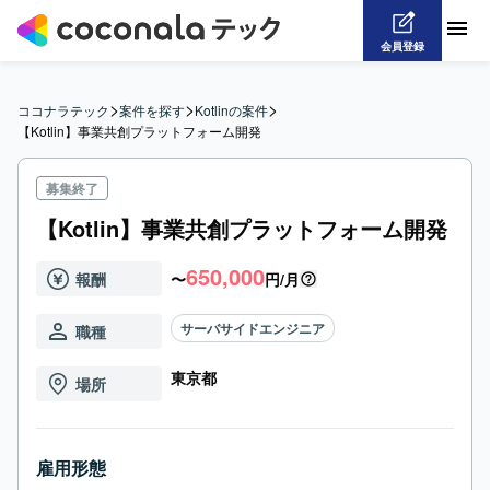
会員登録
>
>
>
ココナラテック
案件を探す
Kotlinの案件
【Kotlin】事業共創プラットフォーム開発
募集終了
【Kotlin】事業共創プラットフォーム開発
650,000
報酬
〜
円/月
サーバサイドエンジニア
職種
東京都
場所
雇用形態