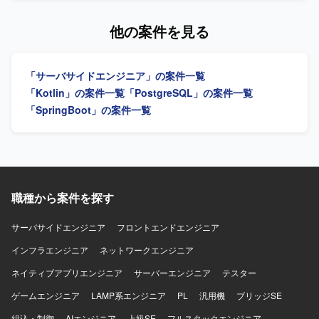
ただきます。バックエンドおよびフロントエンドの開発に
幅広く対応いただきます。 【求める人物像】 前向きにキャ
他の案件を見る
ッチアップや技術向上に取り組める方を求めています。
【ポジションの魅力】 バックエンドからフロントエンドま
で幅広い領域に携わり、要件定義から結合テストまで一貫
「サーバサイドエンジニア」の案件一覧
した開発経験を積むことができます。 【開発環境】 バック
エンドはJava（Springboot）、フロントエンドは
「Kotlin」の案件一覧
「PostgreSQL」の案件一覧
TypeScript（React）、インフラはAWS、データベースは
「SpringBoot」の案件一覧
PostgreSQLを使用します。
職種から案件を探す
サーバサイドエンジニア
フロントエンドエンジニア
インフラエンジニア
ネットワークエンジニア
ネイティブアプリエンジニア
サーバーエンジニア
テスター
ゲームエンジニア
LAMP系エンジニア
PL
汎用機
ブリッジSE
組込・制御
AIエンジニア
上級SE
フルスタックエンジニア