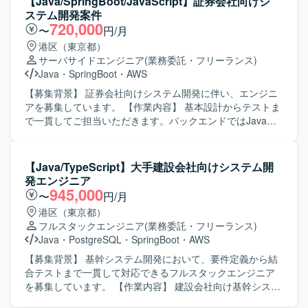
【Java/SpringBoot/JavaScript】証券会社向けシ
ら結合テストまで、システム開発の一連の工程に携わるこ
ステム開発案件
とができます。 【開発環境】 バックエンドは
720,000
〜
円/月
Java（SpringBoot）、フロントエンドは
港区（東京都）
TypeScript（React）、インフラはAWS、データベースは
サーバサイドエンジニア
(業務委託・フリーランス)
PostgreSQLを使用します。
Java
・
SpringBoot
・
AWS
【募集背景】 証券会社向けシステム開発に伴い、エンジニ
アを募集しています。 【作業内容】 基本設計からテストま
で一貫してご担当いただきます。バックエンドではJavaお
よびSpringBoot、フロントエンドではJavaScript、
TypeScriptおよびReactを用いた開発を行います。 【求める
人物像】 基本設計からテストまで一貫して対応できる方を
【Java/TypeScript】大手建設会社向けシステム開
求めています。 【ポジションの魅力】 証券系システムの開
発エンジニア
発プロジェクトに参画できます。 【開発環境】 バックエン
945,000
〜
円/月
ドはJava（SpringBoot）、フロントエンドはJavaScript、
港区（東京都）
TypeScript（React）を使用します。ソースコード管理には
フルスタックエンジニア
(業務委託・フリーランス)
GitLab、コミュニケーションにはTeamsを使用します。
Java
・
PostgreSQL
・
SpringBoot
・
AWS
【募集背景】 基幹システム開発において、要件定義から結
合テストまで一貫して対応できるフルスタックエンジニア
を募集しています。 【作業内容】 建設会社向け基幹システ
ム開発において、要件定義から結合テストまでをご担当い