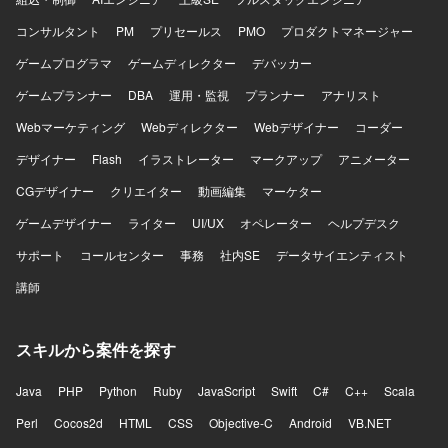
コンサルタント
PM
プリセールス
PMO
プロダクトマネージャー
ゲームプログラマ
ゲームディレクター
デバッカー
ゲームプランナー
DBA
運用・監視
プランナー
アナリスト
Webマーケティング
Webディレクター
Webデザイナー
コーダー
デザイナー
Flash
イラストレーター
マークアップ
アニメーター
CGデザイナー
クリエイター
動画編集
マーケター
ゲームデザイナー
ライター
UI/UX
オペレーター
ヘルプデスク
サポート
コールセンター
事務
社内SE
データサイエンティスト
講師
スキルから案件を探す
Java
PHP
Python
Ruby
JavaScript
Swift
C#
C++
Scala
Perl
Cocos2d
HTML
CSS
Objective-C
Android
VB.NET