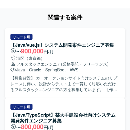
関連する案件
リモート可
【Java/vue.js】システム開発案件エンジニア募集
900,000
〜
円/月
港区（東京都）
フルスタックエンジニア
(業務委託・フリーランス)
Java
・
Oracle
・
SpringBoot
・
AWS
【募集背景】 カーオークションサイト向けシステムのリプ
レースに伴い、設計からテストまで一貫して対応いただけ
るフルスタックエンジニアの方を募集しています。 【作業
内容】 某カーオークションサイト向けシステムのリプレー
ス案件にて、バックエンドおよびフロントエンドの開発を
ご担当いただきます。基本設計から結合テストまで一連の
リモート可
工程をお任せいたします。 【求める人物像】 前向きでキャ
【Java/TypeScript】某大手建設会社向けシステム
ッチアップや技術向上に積極的な方を求めています。 【ポ
開発案件エンジニア募集
ジションの魅力】 バックエンド、フロントエンド、インフ
800,000
〜
円/月