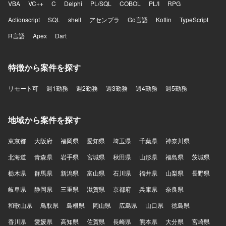
VBA
VC++
C
Delphi
PL/SQL
COBOL
PL/I
RPG
Actionscript
SQL
shell
アセンブラ
Go言語
Kotlin
TypeScript
R言語
Apex
Dart
特徴から案件を探す
リモート可
週1勤務
週2勤務
週3勤務
週4勤務
週5勤務
地域から案件を探す
東京都
大阪府
福岡県
愛知県
埼玉県
千葉県
神奈川県
北海道
青森県
岩手県
宮城県
秋田県
山形県
福島県
茨城県
栃木県
群馬県
新潟県
富山県
石川県
福井県
山梨県
長野県
岐阜県
静岡県
三重県
滋賀県
京都府
兵庫県
奈良県
和歌山県
鳥取県
島根県
岡山県
広島県
山口県
徳島県
香川県
愛媛県
高知県
佐賀県
長崎県
熊本県
大分県
宮崎県