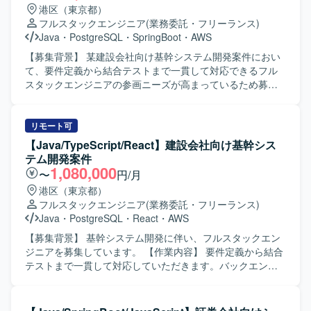
ラ、データベースなど幅広い技術要素に携わることがで
港区（東京都）
き、フルスタックエンジニアとしてスキルを高めていただ
フルスタックエンジニア
(業務委託・フリーランス)
けます。 【開発環境】 バックエンド：
Java
・
PostgreSQL
・
SpringBoot
・
AWS
Java（Springboot）、フロントエンド：
TypeScript（vue.js）、インフラ：AWS、DB：Oracleを用
【募集背景】 某建設会社向け基幹システム開発案件におい
いた開発環境です。
て、要件定義から結合テストまで一貫して対応できるフル
スタックエンジニアの参画ニーズが高まっているため募集
しております。 【作業内容】 某建設会社向け基幹システム
開発案件にて、要件定義から結合テストまでの一連の工程
をご担当いただきます。バックエンドとフロントエンドの
リモート可
両方に携わり、システム全体を見通した開発を行っていた
【Java/TypeScript/React】建設会社向け基幹シス
だきます。 【求める人物像】 前向きに業務へ取り組み、キ
テム開発案件
ャッチアップや技術向上に積極的な方を求めております。
1,080,000
〜
円/月
関係者と連携しながら主体的に動ける方にマッチしたポジ
港区（東京都）
ションです。 【ポジションの魅力】 基幹システム開発にお
フルスタックエンジニア
(業務委託・フリーランス)
いて要件定義から結合テストまで一貫して携わることがで
Java
・
PostgreSQL
・
React
・
AWS
きるため、上流から下流まで幅広い工程を経験できます。
バックエンドとフロントエンドの両方に関わることで、フ
【募集背景】 基幹システム開発に伴い、フルスタックエン
ルスタックエンジニアとしてのスキルをさらに高めていた
ジニアを募集しています。 【作業内容】 要件定義から結合
だけます。 【開発環境】 バックエンドは
テストまで一貫して対応していただきます。バックエンド
Java(Springboot)、フロントエンドはTypeScript(React)、
およびフロントエンドの開発をご担当いただきます。 【求
インフラはAWS、データベースはPostglesSQLを利用した
める人物像】 前向きにキャッチアップや技術向上に取り組
環境で開発を行います。
める方を求めています。 【ポジションの魅力】 要件定義か