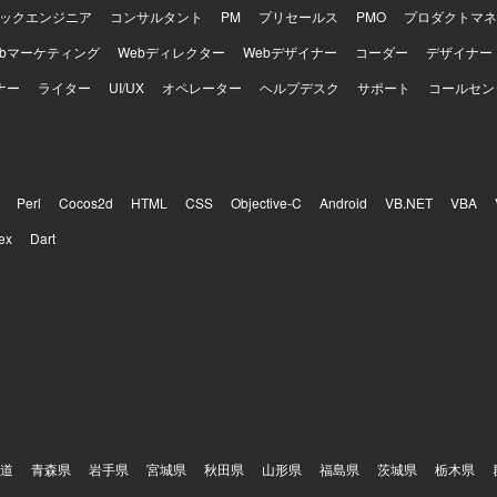
ックエンジニア
コンサルタント
PM
プリセールス
PMO
プロダクトマネ
ebマーケティング
Webディレクター
Webデザイナー
コーダー
デザイナー
ナー
ライター
UI/UX
オペレーター
ヘルプデスク
サポート
コールセン
Perl
Cocos2d
HTML
CSS
Objective-C
Android
VB.NET
VBA
ex
Dart
道
青森県
岩手県
宮城県
秋田県
山形県
福島県
茨城県
栃木県