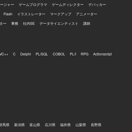
ージャー
ゲームプログラマ
ゲームディレクター
デバッカー
Flash
イラストレーター
マークアップ
アニメーター
ター
事務
社内SE
データサイエンティスト
講師
VC++
C
Delphi
PL/SQL
COBOL
PL/I
RPG
Actionscript
群馬県
新潟県
富山県
石川県
福井県
山梨県
長野県