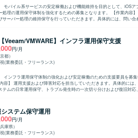
】 モバイル系サービスの安定稼働および機能維持を目的として、iOSア
理の運用保守体制を強化するための募集となります。 【作業内容】 既存のiOS
びサーバー処理の維持保守を行っていただきます。具体的には、問い合
対応などの顧客対応、開発ベンダーへの各種調整依頼、アプリおよび関
業などを担当していただきます。状況に応じて夜間・休日のリリース作
ざいます。また、保守・修繕作業の状況に応じて、別システムに関する
【Veeam/VMWARE】インフラ運用保守支援
る人物像】 コミュニケーションを取りながら円滑に調整業
,000
円/月
いただける方を求めています。モバイルアプリやサーバー処理の運用保
状況変化にも柔軟に対応いただける方ですと望ましいです。 【ポジションの魅
京都）
イルアプリとサーバー処理双方の運用保守に関わることで、スマホアプリ
視
(業務委託・フリーランス)
く身につけることができます。長期的な参画を通じて、顧客折衝やベン
あわせて習得・強化していただける環境です。 【開発環境】 スマートフォン
】 インフラ運用保守体制の強化および安定稼働のための支援要員を募集
び関連サーバー処理の運用保守環境での作業となります。iOS関連ツールやG
マンド、SQLiteなどを用いた環境が想定されます。
ステムの日常運用保守、トラブル発生時の一次切り分けおよび復旧対応
更新、ベンダーから共有される対象情報および作業計画に基づく実作業
インフラ運用保守の現場で主体的かつ丁寧に対応で
めております。障害発生時にも落ち着いて状況整理と一次切り分けがで
報システム保守運用
ミュニケーションを取りながら復旧対応を進められる方を歓迎いたします。 
,000
円/月
力】 バックアップシステム運用に深く関わりながら、サーバー、ネット
仮想環境などインフラ全般の運用保守経験を広く積むことができます。
兵庫県）
連携などを通じて、ドキュメント作成力や調整力も身につけていただけます
視
(業務委託・フリーランス)