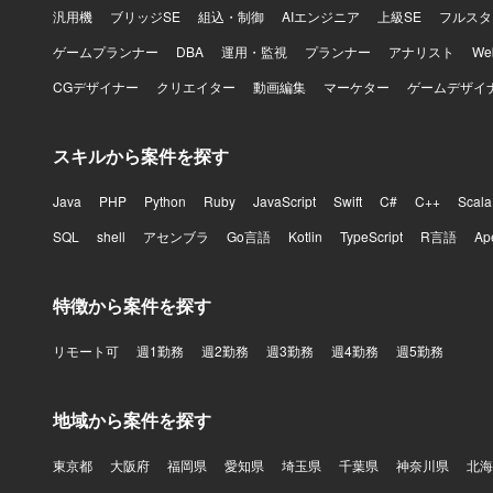
汎用機
ブリッジSE
組込・制御
AIエンジニア
上級SE
フルスタ
ゲームプランナー
DBA
運用・監視
プランナー
アナリスト
W
CGデザイナー
クリエイター
動画編集
マーケター
ゲームデザイ
スキルから案件を探す
Java
PHP
Python
Ruby
JavaScript
Swift
C#
C++
Scala
SQL
shell
アセンブラ
Go言語
Kotlin
TypeScript
R言語
Ap
特徴から案件を探す
リモート可
週1勤務
週2勤務
週3勤務
週4勤務
週5勤務
地域から案件を探す
東京都
大阪府
福岡県
愛知県
埼玉県
千葉県
神奈川県
北海