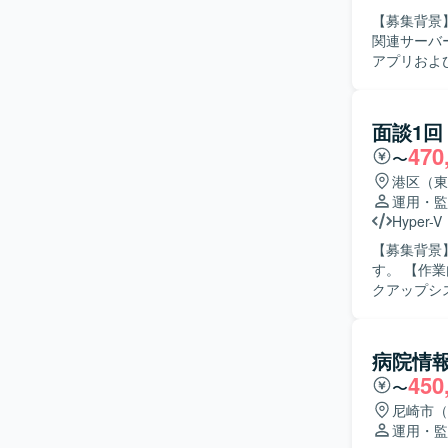
【募集背景
関連サーバー処
アプリおよ
調整、QA
リリース作
る場合もご
面談1回
いする可能性もございます。 【求め
470
〜
務を進めて
に取り組み、
港区（東
力】 モバ
運用・監
る知見を広
Hyper-V
ロールのスキルも
【募集背景
アプリおよ
す。 【作業内容】 運用支援および障害対応を担当していただきます。具体的には、Veeamバッ
Linuxコ
クアップシ
作成および
を行っていただきます。 【求める人物像】 
きる方を求
病院情
と円滑にコ
450
〜
ションの魅
トレージ、
尼崎市（
やベンダー
運用・監