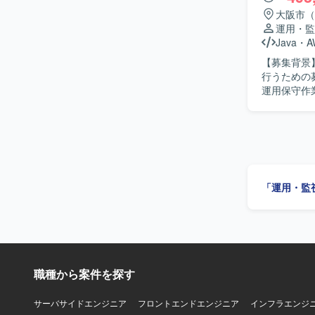
大阪市（
運用・監
Java
・
A
【募集背景
行うための募集です。 【作業内容】 顧客からの
運用保守作
内容分析、
の調査依頼
会での作業報告および議
者と円滑に
す。 【ポジションの魅力】 複数システムを横断した運用保守や、障害調査・分析、保守ベンダ
ーとの連携を通じて
「運用・監
V、Redmi
職種から案件を探す
サーバサイドエンジニア
フロントエンドエンジニア
インフラエンジ