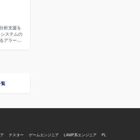
分析支援を
るアラート
ベンダーと
ーム内定例
めていま
一覧
ア
テスター
ゲームエンジニア
LAMP系エンジニア
PL