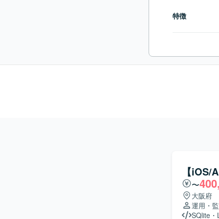
特徴
【iOS
400
〜
大阪府
運用・監
SQlite
・