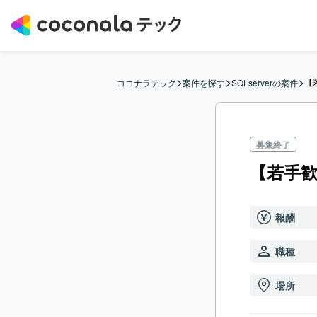
>
>
>
【
ココナラテック
案件を探す
SQLserverの案件
募集終了
【若手歓
報酬
職種
場所