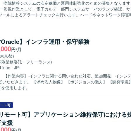
eeamを用いたバックアップシステムおよびVMware、Hyper-V等の仮
 病院情報システムの安定稼働と運用体制強化のための募集となります。 【作
ラ基盤環境となります。
バー監視作業として、電子カルテ・部門システムサーバのランプ確認、サ
ツールによるアラートチェックを行います。ハードやネットワーク障害
囲確認、ベンダー調整を実施いたします。 病院情報システムおよび関連
に関する問い合わせ対応や、各種要望に関する手続き案内を行います。 
器故障時の確認・修理依頼、簡易修理、予備機管理、機器洗浄、台帳管
によるデバイスのポリシー管理、院内端末およびBYOD端末のセットア
ux/Oracle】インフラ運用・保守業務
タメンテナンスとして、病院情報システムおよび一部部門システムのマス
,000
円/月
問い合わせ対応、頻度の高い文書マスタの週次リリース、部門システム
を実施いたします。 DWH保守・データ抽出として、ユーザーから抽出
東京都）
請に基づくデータ抽出、アクセス権限設定・管理、情報管理部の業務補
視
(業務委託・フリーランス)
Linux
・
JP1
務を遂行できる方を求めています。手順に沿って正確に作業を行い、障
デント対応な
り分けや関係者との調整ができる方を歓迎いたします。 【ポジションの魅力】
物像】 【ポジションの魅力】 【開発環境】 Linux、
ステム全体の保守運用に携わることで、電子カルテや各種部門システム
JP1を使用します。
テムに関する知識や経験を積むことができます。現場の利用者に近い立
運用面での貢献を実感しやすい環境です。 【開発環境】 病院情報システムお
ステム、DWH、資産管理システムなどを利用した保守運用環境となりま
ート可
a/リモート可】アプリケーション維持保守における
析支援
,000
円/月