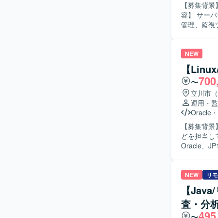
発環境】 V
【募集背景】
したインフ
容】 サー
管理、監視
け、影響範
作・不具合
として、機
NEW
理システム
【Lin
す。 マス
700
〜
除、マスタ
タリリース
立川市（
ングし、申
運用・監
す。 【求める人物像】 医療現場の利用者に対して丁寧に対応しながら、コミュニケーションを
Oracle
・
取りつつ業
【募集背景】 【作業内容】 インフラに関する問い合わせ対応、追加開発、インシ
も落ち着いて切
どを担当していただきます。 【求める人
病院情報シ
Oracle、
幅広いシス
行うため、改善や
よび部門シ
NEW
リモ
【Jav
査・分
495
〜