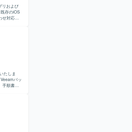
プリおよび
わせ対応や
連システムの
業が発生す
作業をお願
守に主体的
領域におけ
ダーコント
いたしま
itHub、
、手順書の
の遂行など
き、関係者
【ポジ
ワーク、ス
手順書作成
。 【開