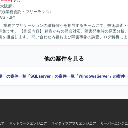
大阪府）
視
(業務委託・フリーランス)
WS
・
JP1
】 業務アプリケーションの維持保守を担当するチームにて、技術調査・
照会対応、障害発生時の原因分析、システムの
業を担当します。 問い合わせ内容および障害事象の調査、ログ解析によ
障害時の事象整理および復旧対応、障害報告書の作成を行います。 保守
や業務上のやり取り、月次報告資料の作成、依頼事項に対する調査、チ
事録作成を行います。 【求める人物像】 チームメンバーとして、関係
他の案件を見る
コミュニケーションを取りながら主体的に運用保守へ取り組める方を求
、幅広い実務経験を積むことができます。 【開発環境】 AWS、FJcloud-
視」の案件一覧
「SQLserver」の案件一覧
「WindowsServer」の案件
ne、JP1、Java、Bash、Excelを使用します。
ニア
ネットワークエンジニア
ネイティブアプリエンジニア
サーバーエンジニ