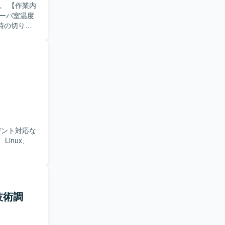
想環境を中心と
業内
ーバ室温度
時の切り分
機器の操
ハード対応
理、資産管
ップを行いま
タ追加・削
の定期マス
条件をヒアリ
助を行いま
害発生時に
、DWHなど
場で業務を
す。
技術調