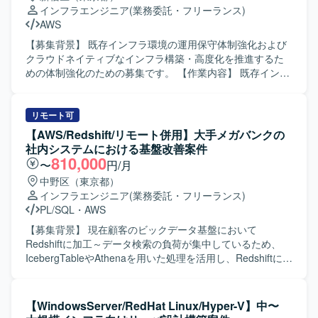
ができます。 ・SREチームの一員として、全プロジェクト
適切なアーキテクチャを主体的に提案できる方や、スキル
インフラエンジニア
(業務委託・フリーランス)
のインフラ設計・構築・運用に携わりながら、サービスの
面で不足があっても臨機応変に動き、キャッチアップして
AWS
パフォーマンス向上やコスト最適化に直接貢献できます。
いける方が望ましいです。 【ポジションの魅力】 大規模な
・組織として新たな挑戦を歓迎するカルチャーの中で、大
予約サービスのインフラ基盤に携わることで、設計から構
【募集背景】 既存インフラ環境の運用保守体制強化および
きな裁量を持ち、長期的なキャリア形成と技術的成長を両
築、監視・運用まで一連の工程を経験することができま
クラウドネイティブなインフラ構築・高度化を推進するた
立できる環境です。 【開発環境】 ・複数の新規および運用
す。開発チームとの距離が近く、インフラ観点からサービ
めの体制強化のための募集です。 【作業内容】 既存インフ
中のゲームタイトルに対し、SREチームが横断的にインフ
ス改善に関わる機会も多いため、技術力と提案力の双方を
ラ環境の運用保守および支援業務全般を担当していただき
ラ設計・構築・運用を担当する体制となっております。 ・
高められる環境です。 【開発環境】 Linux系OS上での
ます。具体的には、既存インフラに関するトラブルシュー
クリエイティブおよびゲーム開発に必要な機材や技術的イ
LAMP系ミドルウェアを中心としたインフラ環境となりま
ティングや問い合わせ対応、Webアプリケーション
リモート可
ンプットへの投資が積極的に行われており、勉強会参加や
す。シェルスクリプトによる運用ツール開発や、Gitを用い
（Rails、Laravel、Spring）向けサーバー構築をTerraform
【AWS/Redshift/リモート併用】大手メガバンクの
R&Dなどを通じて継続的にスキルアップできる環境です。
たバージョン管理、プロビジョニングツールを利用した構
を用いたIaCで実施していただきます。また、AWSクロスア
社内システムにおける基盤改善案件
成管理などを行っていただきます。
カウント環境におけるネットワーク構築をTerraformで行
810,000
〜
円/月
い、クラウドおよびオンプレミス環境のセキュリティ監視
中野区（東京都）
と防御体制の設計・構築・運用を行っていただきます。加
インフラエンジニア
(業務委託・フリーランス)
えて、MTGへの参加、ドキュメント作成・レビュー、チケ
PL/SQL
・
AWS
ットワークなど付随業務にも対応していただきます。 【求
める人物像】 クラウドネイティブなインフラ構築に主体的
【募集背景】 現在顧客のビックデータ基盤において
に取り組み、IaCやコンテナ技術などモダンな技術の習得に
Redshiftに加工～データ検索の負荷が集中しているため、
前向きな方を求めています。チームの一員としてコミュニ
IcebergTableやAthenaを用いた処理を活用し、Redshiftに集
ケーションを図りながら、自動化・標準化・ナレッジ蓄積
中している処理負荷を下げるための基盤改善を行うプロジ
を推進できる方が望ましいです。 【ポジションの魅力】 比
ェクトになります。 【作業内容】 AWS上に構築されたビッ
較的大規模なクラウドネイティブなインフラやネットワー
グデータ基盤およびBI環境（Redshift）の保守、改善対応お
【WindowsServer/RedHat Linux/Hyper-V】中〜
クの構築をチームの一員として経験でき、実践的なプロジ
よび推進をご担当いただきます。大手メガバンクの社内シ