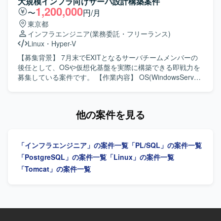
大規模インフラ向けサーバ設計構築案件
ェクトに関わりながらスキルを深めることができます。ク
ステムにおいて、現状運用を行っているシステムの基盤改
1,200,000
〜
円/月
ラウドシフトやクラウドリフトを推進する環境で、IaCを活
善を行います。ユーザーがAWSマネジメントコンソールに
東京都
用したコンテナ化に取り組み、モダンな技術スタックを実
ログインして作業を行う前提で、AWSマネジメントコンソ
インフラエンジニア
(業務委託・フリーランス)
務で習得できます。将来的には不動産テック分野でのデー
ールへのログインが不正なログインではないかを監査でき
Linux
・
Hyper-V
タパイプライン構築や分析基盤へのデータ集約など、機械
る仕組みを構築します。CloudTrailがS3にログを出力し、そ
学習やAI関連プロジェクトに関わる機会も想定されていま
れをAthenaテーブルに格納し、EC2からのETL処理を実施
【募集背景】 7月末でEXITとなるサーバチームメンバーの
す。 【開発環境】 AWSを中心としたクラウドインフラ上
してRedshiftへデータを格納し、Tableauで監査を行う一連
後任として、OSや仮想化基盤を実際に構築できる即戦力を
で、TerraformやCloudFormationなどのIaCツール、Ansible
の仕組みを設計・実装・改善していただきます。 【求める
募集している案件です。 【作業内容】 OS(WindowsServer
やPuppetなどの構成管理ツール、Dockerおよびコンテナ関
人物像】 お客様の要望に応じて様々な対応を行う必要があ
／RedHat Linux)の設計・構築を行います。 仮想化基盤
連サービス（ECS、Fargate、ECR、API Gateway、
るため、受け身ではなく能動的かつ積極的に動ける方を求
(Hyper-V)の構築を行います。 中〜大規模インフラ構築プロ
Lambda）を組み合わせた環境で開発・運用を行います。
めています。不明点は自身の言葉で咀嚼した上で質問する
ジェクトにおけるサーバ構築作業を担当します。 チームメ
他の案件を見る
など、思考力や言語化が得意な方が望ましいです。また、
ンバーや関係者とのコミュニケーションおよび調整を行い
報連相などの基本的なコミュニケーションが適切に行える
ます。 AD、Zabbix、バックアップ&レプリケーション、ネ
方を求めています。 【ポジションの魅力】 大手金融機関の
ットワーク、運用スクリプト対応などに関する業務を行う
「インフラエンジニア」の案件一覧
「PL/SQL」の案件一覧
社内システムにおけるビッグデータ基盤および監査基盤の
場合があります。 【求める人物像】 中〜大規模なインフラ
改善に携わることで、大規模なAWSデータ基盤の設計や運
構築プロジェクトに主体的に取り組み、チームメンバーや
「PostgreSQL」の案件一覧
「Linux」の案件一覧
用スキルを高めていただけます。CloudTrailやAthena、
関係者と円滑にコミュニケーションが取れる方を求めてい
「Tomcat」の案件一覧
Redshift、Tableauなど複数のサービスを組み合わせた監査
ます。 【ポジションの魅力】 中〜大規模インフラ構築プロ
基盤構築の経験を積むことができ、今後のキャリアにおい
ジェクトに参画し、OSや仮想化基盤の設計・構築に深く携
ても汎用性の高い知見が得られます。 【開発環境】
わることで、インフラエンジニアとしてのスキルを高めて
AWS（CloudTrail、S3、Athena、Glue、EC2、
いただけます。 【開発環境】 WindowsServer、RedHat
Redshift）、Tableau、JP1、SQL
Linux、Hyper-V、AD、Zabbix、バックアップ&レプリケー