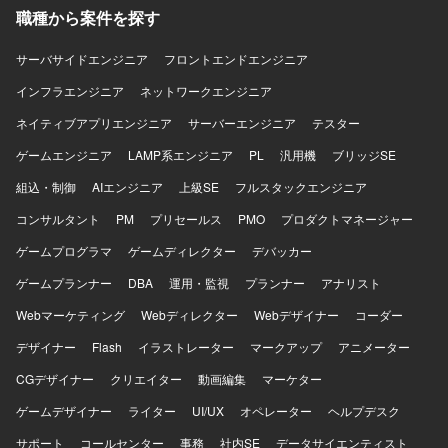
ションツール（Veeamなど）を利用したインフラ環境で
職種から案件を探す
す。
サーバサイドエンジニア
フロントエンドエンジニア
インフラエンジニア
ネットワークエンジニア
ネイティブアプリエンジニア
サーバーエンジニア
テスター
ゲームエンジニア
LAMP系エンジニア
PL
汎用機
ブリッジSE
組込・制御
AIエンジニア
上級SE
フルスタックエンジニア
コンサルタント
PM
プリセールス
PMO
プロダクトマネージャー
ゲームプログラマ
ゲームディレクター
デバッカー
ゲームプランナー
DBA
運用・監視
プランナー
アナリスト
Webマーケティング
Webディレクター
Webデザイナー
コーダー
デザイナー
Flash
イラストレーター
マークアップ
アニメーター
CGデザイナー
クリエイター
動画編集
マーケター
ゲームデザイナー
ライター
UI/UX
オペレーター
ヘルプデスク
サポート
コールセンター
事務
社内SE
データサイエンティスト