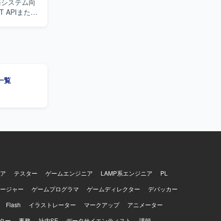
APIまたは
画面開発まで
ルも活用しな
開発におい
ましいです。
一覧
B設計からクラ
じて、生産
CP環境を前
ルを活用した
ア
テスター
ゲームエンジニア
LAMP系エンジニア
PL
ージャー
ゲームプログラマ
ゲームディレクター
デバッカー
Flash
イラストレーター
マークアップ
アニメーター
ター
事務
社内SE
データサイエンティスト
講師