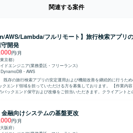
関連する案件
hon/AWS/Lambda/フルリモート】旅行検索アプリ
保守開発
,000
円/月
東京都）
イドエンジニア
(業務委託・フリーランス)
・
DynamoDB
・
AWS
】 既存の旅行検索アプリの安定運用および機能改善を継続的に行うため
エンド領域を担っていただける方を募集しております。 【作業内容】 既存旅行
のバックエンド保守および改修をご担当いただきます。クライアントと
し、要件や仕様の確認を行いながら、AWS LambdaやPythonを用いて
ていただきます。また、仕様調整の打ち合わせに参加し、要件を踏まえ
いただきます。 【求める人物像】 クライアントとのコミュニケーシ
】金融向けシステムの基盤更改
ながら主体的に開発を進められる方を求めております。要件や仕様を正
,000
円/月
題を抽出して改善提案ができる方、チーム開発において協調性を持って
 【ポジションの魅力】 既存サービスの保守開発を通じて、
大阪府）