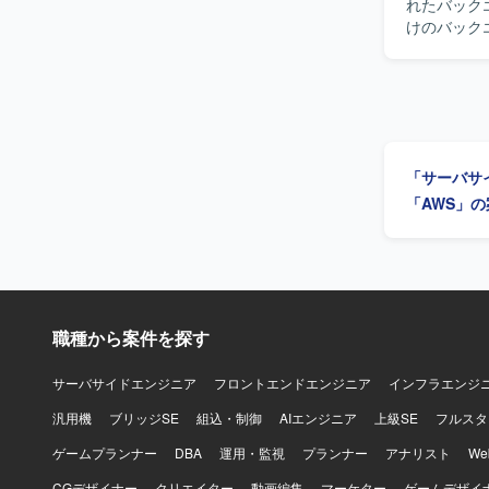
れたバックエンド
けのバック
WebSoc
幅広く対応
がらスピード感を持っ
を積極的に
て主体的に
少人数チーム
「サーバサ
の魅力】 G
ウド環境ま
「AWS」
性向上や最新の開発
す。データベ
提としていま
開発スタイ
職種から案件を探す
サーバサイドエンジニア
フロントエンドエンジニア
インフラエンジ
汎用機
ブリッジSE
組込・制御
AIエンジニア
上級SE
フルスタ
ゲームプランナー
DBA
運用・監視
プランナー
アナリスト
W
CGデザイナー
クリエイター
動画編集
マーケター
ゲームデザイ