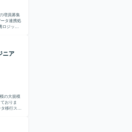
す。クライ
程に携わる
の増員募集
RDSを利用し
実装されてい
携ロジック
り強く業務
びETLツー
ジニア
規模の大規模
しておりま
。具体的に
ion APIを
た、既存ナレ