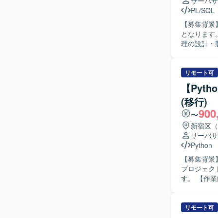
AWSを中
サーバサ
アントとの
PL/SQL
ことができるため
【募集背景
AWS La
となります。 【作業内容】 金融向けシステムの基盤更改プロジェクトにおいて、
ております。
理の設計・
ます。
の実装、既存処理
やバッチ処
を進めていただける方を求め
リモート可
わることで
【Pyt
ルのスキルを高めていただけます。
(移行)
DataSp
900
〜
新宿区（
サーバサ
Python
【募集背景】
プロジェク
す。 【作業内容】 ConfluenceからNotionへの社内ナレッジベース移行に伴う、データ移行スク
リプトの設
は、Confl
用いた移行先
リモート可
像】 AP