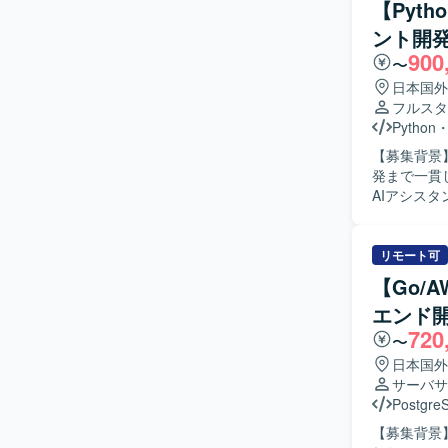
【Pyt
ッジの構造
ント開
【ポジショ
900
とで、AP
〜
築に直接関
日本国外
環境】 言語
フルスタ
にはGitH
Python
【募集背景
発まで一貫して対応い
AIアシス
発、外部シ
スクラム開
【求める人
リモート可
チーム開発
【Go/
できる方が望ましいです。 【ポジションの
エンド
アシスタン
720
てプロジェ
〜
ができます。 【開発環境】 生成AIおよびLLMを活用したAIチャットと管理画面
日本国外
外部サービ
サーバサ
す。
Postgre
【募集背景