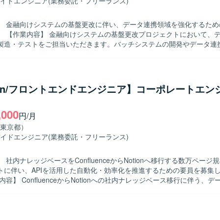
心としたクラウドネイティブなバックエンド開発経験を積むことができま
イドエンジニア
(業務委託・フリーランス)
直接的なコミュニケーションを通じて、要件定義から実装まで一連の工
、上流から下流まで幅広い経験を得られます。 【開発環境】 バックエンドは
】 金融向けシステムの基盤更改に伴い、データ連携領域を強化するため
mbdaとPythonを中心に構成されており、データベースにはDynamoDBや
データ連携処
メッセージキューとしてSQSを使用し、フロントエンドはFlutterで
製造・テストをご担当いただきます。バッチシステムの開発やデータ連
の改善および検証などを行っていただきます。 【求める人物像】 データ連携
理に主体的に取り組み、関係者とのコミュニケーションを取りながら粘
ています。 【ポジションの魅力】 金融系システムの基盤更改に携
、大規模なデータ連携処理の設計・開発経験を積むことができ、SQLおよ
hon/フロントエンドエンジニア】コーポレートエン
 【開発環境】 SQLおよびETLツール（Data Stage、
ider）を用いたデータ連携・バッチ処理の開発環境となります。
,000
円/月
東京都）
イドエンジニア
(業務委託・フリーランス)
 社内ナレッジベースをConfluenceからNotionへ移行する数万ページ
トに伴い、APIを活用した自動化・効率化を推進するための要員を募集
計・開発・テスト・デバッグ・ドキュメント作成をご担当いただきます
uence APIを用いたデータ取得、取得データのNotion向け形式への変換、Not
ページの作成および構造化などの業務を実施していただきます。 【求める人物
Iを活用した自動化や効率化に主体的に取り組める方を求めております。ま