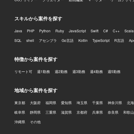
スキルから案件を探す
Java
PHP
Python
Ruby
JavaScript
Swift
C#
C++
Scala
SQL
shell
アセンブラ
Go言語
Kotlin
TypeScript
R言語
Ap
特徴から案件を探す
リモート可
週1勤務
週2勤務
週3勤務
週4勤務
週5勤務
地域から案件を探す
東京都
大阪府
福岡県
愛知県
埼玉県
千葉県
神奈川県
北海
岐阜県
静岡県
三重県
滋賀県
京都府
兵庫県
奈良県
和歌山
沖縄県
その他