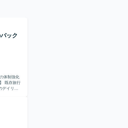
のバック
の体制強化
のデイリー
機能追加や修
た設計や実
確に理解
取り組める