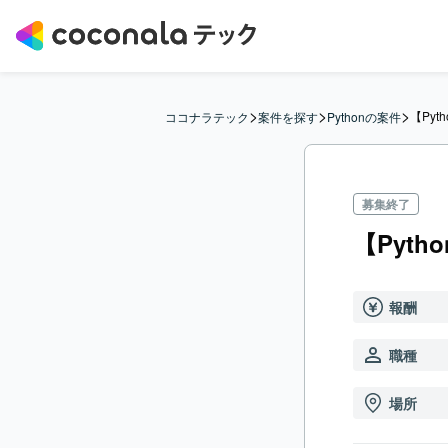
>
>
>
【Pyt
ココナラテック
案件を探す
Pythonの案件
募集終了
【Pyt
報酬
職種
場所