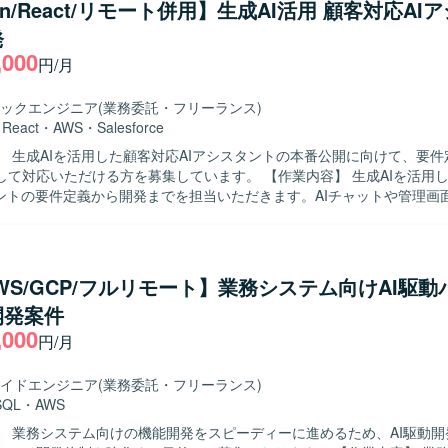
hon/React/リモート併用】生成AI活用 顧客対応AI
を理解しながら、正確かつ丁寧にデータ移行を進められる方を歓迎いた
発
ンの魅力】 数万ページ規模の大規模なナレッジベース移行プロジェクト
,000
I連携やデータ移行に関する専門性を高めることができます。社内ナレッ
円/月
わることで、業務効率化や情報共有の高度化に貢献できるポジションです。 
はPythonを使用し、Dockerコンテナ上で実行する環境となります。バ
ックエンジニア
(業務委託・フリーランス)
ubを利用いたします。
・
React
・
AWS
・
Salesforce
】 生成AIを活用した顧客対応AIアシスタントの本番公開に向けて、要
ただける方を募集しています。 【作業内容】 生成AIを活用した顧客対応
タントの要件定義から開発までを担当いただきます。AIチャットや管理画
ステムとの連携、クラウド環境構築、非機能要件対応などを行っていた
発体制のもと、要件定義のリードとしてプロジェクトを推進していただ
物像】 要件定義から設計・開発まで主体的にリードいただける方を求め
においてコミュニケーションを取りながら、スクラム開発のプロセスに
AWS/GCP/フルリモート】業務システム向けAI駆動
魅力】 生成AIやLLMを活用した先進的な顧客対応AI
開発案件
トの開発に上流工程から関わっていただけます。要件定義リードとして
,000
クトを推進しつつ、外部連携やクラウド環境構築など幅広い技術領域に
円/月
の開発を行い、
スとの連携やクラウド環境構築を含むWebシステム開発環境で作業して
イドエンジニア
(業務委託・フリーランス)
SQL
・
AWS
】 業務システム向けの機能開発をスピーディーに進めるため、AI駆動開