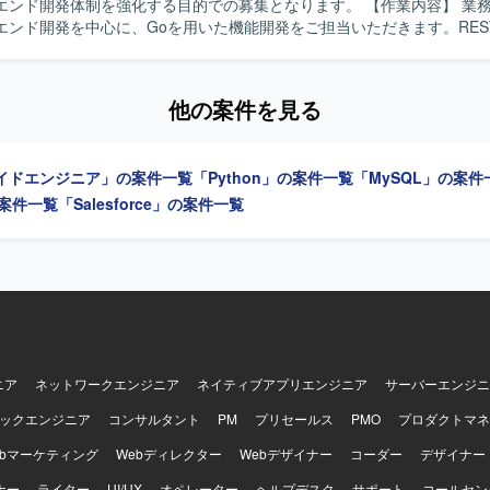
開発体制を強化する目的での募集となります。 【作業内容】 業務システム向
エンド開発を中心に、Goを用いた機能開発をご担当いただきます。REST 
ketを活用したAPI開発、RDBを用いたDB設計やSQL作成、必要に応じた
いただきます。AWSまたはGCP環境を前提とし、AIコーディングツー
て開発を進めていただきます。 【求める人物像】 AIコーディングツール
他の案件を見る
活用しながら開発効率を高めていける方を求めています。業務システム
手を動かしつつ、クラウド環境やDB設計にも柔軟に対応できる方が望
での協調や変化に対して前向きに取り組める方を歓迎いたします。 【ポジション
イドエンジニア」の案件一覧
「Python」の案件一覧
「MySQL」の案件
oを用いたバックエンド開発を中心に、REST APIやWebSocket、RD
で幅広い技術スタックに関わることができます。AI駆動開発の実践を通
の案件一覧
「Salesforce」の案件一覧
スタイルを経験できる環境です。 【開発環境】 言語はGoを使用いたしま
ースはPostgreSQLおよびMySQLを利用し、インフラはAWSまたはG
す。REST APIやWebSocketを用いたAPI開発、AIコーディングツー
ルを採用しています。
ニア
ネットワークエンジニア
ネイティブアプリエンジニア
サーバーエンジニ
ックエンジニア
コンサルタント
PM
プリセールス
PMO
プロダクトマネ
ebマーケティング
Webディレクター
Webデザイナー
コーダー
デザイナー
ナー
ライター
UI/UX
オペレーター
ヘルプデスク
サポート
コールセン