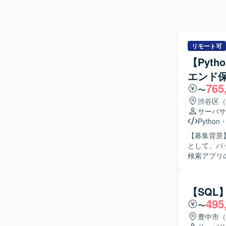
リモート可
【Pyt
エンド
765
〜
渋谷区（
サーバサ
Python
【募集背景
として、バック
検索アプリ
MTGに参加
正を実施し
装方針の検討にも関わって
【SQL
ョンを取り
495
〜
し、自ら課
方にご活躍いただける環境です。
豊中市（