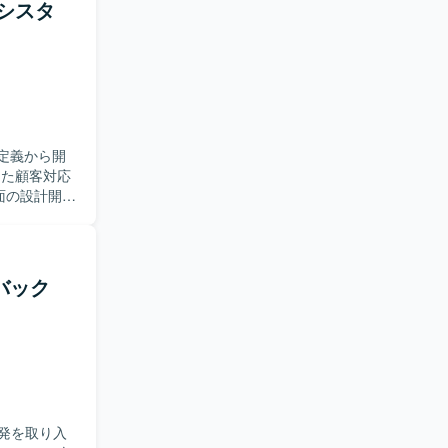
アシスタ
します。
に携わるこ
ジ基盤の再構
【開発
ージョン管理
件定義から開
面の設計開
だきます。
きます。
ています。
柔軟に対応
バック
裁量を持っ
携わること
いただきま
発を取り入