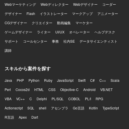
その場限りで終わらせずプロダクトの改善につなげられる
Webマーケティング
Webディレクター
Webデザイナー
コーダー
方、曖昧な状況でも自ら課題を整理し必要な関係者を巻き
デザイナー
込みながら開発を進められる方、プロダクトマネージャー
Flash
イラストレーター
マークアップ
アニメーター
やプロジェクトマネージャーと建設的に議論できる方を歓
CGデザイナー
クリエイター
動画編集
マーケター
迎いたします。チームメンバーの経験や強みを尊重し技術
的な支援やナレッジ共有ができる方、開発速度と品質の両
ゲームデザイナー
ライター
UI/UX
オペレーター
ヘルプデスク
方に責任を持ち継続的な改善に取り組める方に活躍してい
サポート
コールセンター
事務
社内SE
データサイエンティスト
ただきたいポジションです。 【ポジションの魅力】 AI音声
プロダクトを実際のコンタクトセンターへ導入し、現場か
講師
ら得られるフィードバックをもとにプロダクトを改善して
いくフェーズに携わることができます。単に決められた仕
様を実装するのではなく、顧客環境で発生している課題を
スキルから案件を探す
整理し、その場限りの個別対応ではなくプロダクトとして
再利用可能な機能や仕組みへ昇華していくことが求められ
Java
PHP
Python
Ruby
JavaScript
Swift
C#
C++
Scala
ます。既存機能の改善と新規機能開発を両立するために、
開発優先順位やアーキテクチャ、チームの進め方そのもの
Perl
Cocos2d
HTML
CSS
Objective-C
Android
VB.NET
を見直していく余地があり、フロントエンドとバックエン
VBA
VC++
C
Delphi
PL/SQL
COBOL
PL/I
RPG
ドを横断して手を動かしながら将来的にはテックリードと
して技術面だけでなくチームの開発推進にも関与できるポ
Actionscript
SQL
shell
アセンブラ
Go言語
Kotlin
TypeScript
ジションです。通話中のリアルタイム支援、通話内容の活
R言語
用、通話後業務の効率化など、音声と生成AIを組み合わせ
Apex
Dart
た難易度の高いプロダクト開発に挑戦できます。 【開発環