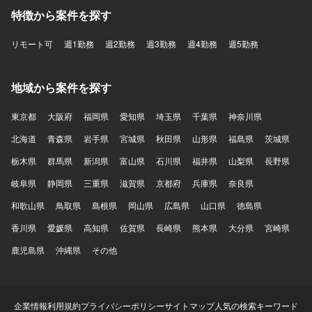
境】 フロントエンドはReact、Next.js、Chrome Extension
特徴から案件を探す
を用いて開発しております。バックエンドはTypeScript、
Hono、Drizzle、Pythonを利用しております。データベース
はPostgreSQLやQdrant（ベクトルデータベース）を使用し
リモート可
週1勤務
週2勤務
週3勤務
週4勤務
週5勤務
ております。インフラはAWSとTerraformを用いて構築して
おり、CI/CDにはGitHub Actions、監視にはDatadogを利用
しております。AIについてはOpenAI API、Anthropic APIな
地域から案件を探す
どを活用しております。
東京都
大阪府
福岡県
愛知県
埼玉県
千葉県
神奈川県
北海道
青森県
岩手県
宮城県
秋田県
山形県
福島県
茨城県
栃木県
群馬県
新潟県
富山県
石川県
福井県
山梨県
長野県
岐阜県
静岡県
三重県
滋賀県
京都府
兵庫県
奈良県
和歌山県
鳥取県
島根県
岡山県
広島県
山口県
徳島県
香川県
愛媛県
高知県
佐賀県
長崎県
熊本県
大分県
宮崎県
鹿児島県
沖縄県
その他
企業情報
利用規約
プライバシーポリシー
サイトマップ
人気の検索キーワード