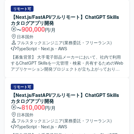
ることができる方を歓迎いたします。 バックエンドからフ
てご担当いただきます。バックエンドについてはPHPを用
ロントエンドまで幅広く対応しつつ、チームメンバーと協
いたWebアプリケーション開発を行っていただき、API連携
リモート可
調しながら成果物の品質向上に取り組める方を想定してお
や画面とのデータ連携も実装いただきます。Gitを用いたチ
【Next.js/FastAPI/フルリモート】ChatGPT Skills
ります。 【ポジションの魅力】 Azure OpenAI や Gemini
ーム開発プロセスに参加し、コードレビューやブランチ運
カタログアプリ開発
などの最先端生成AIモデルを活用したプロダクト開発に携
用ルールに沿った開発を行います。Dockerを利用した開発
900,000
〜
円/月
わることで、実践的なAI活用スキルを身につけていただけ
環境の構築やコンテナベースでの動作確認も実施いただき
日本国外
ます。 要件定義から運用まで一貫して関わることができる
ます。仕様駆動開発やAI駆動開発の考え方を取り入れなが
フルスタックエンジニア
(業務委託・フリーランス)
ため、フルスタックエンジニアとしての経験を幅広く積む
ら、AI活用を意識した設計・実装にも携わっていただきま
TypeScript
・
Next.js
・
AWS
ことができます。 お客様ごとに異なる業務課題に向き合い
す。 【求める人物像】 フロントエンドとバックエンドの両
ながら、独自プラグインとの組み合わせによる多様なソリ
面で主体的に開発を進められる方を求めています。チーム
【募集背景】 大手電子部品メーカーにおいて、社内で利用
ューションを企画・実装できる環境です。 【開発環境】
メンバーとのコミュニケーションを大切にしながら、Gitを
するChatGPT Skillsを一元管理・検索・共有するためのWeb
TypeScript/React/Next.js を用いたフロントエンドと、
前提とした開発フローに順応できる方を歓迎いたします。
アプリケーション開発プロジェクトが立ち上がっており、
Python を用いたWebシステム開発を中心とした構成を想定
新しい技術やAIを活用した開発手法に興味を持ち、自ら学
その開発体制を強化するための募集となります。 【作業内
しております。 Microsoft Azure 上の Azure OpenAI や
びながら提案や改善を行っていただける方にマッチする環
容】 Next.jsを用いたフロントエンド画面の設計・実装を行
Google Gemini などの生成AIモデルと連携するWebアプリ
境です。 【ポジションの魅力】 Next.js/ReactとPHPを組み
っていただきます。 FastAPIを用いたバックエンドおよび
リモート可
ケーション基盤を使用しております。
合わせたWebシステム開発に継続的に関わることで、フロ
APIの設計・実装を担当していただきます。 SkillsのZIPファ
【Next.js/FastAPI/フルリモート】ChatGPT Skills
ントエンド・バックエンド双方のスキルを高めていただけ
イルアップロード、情報登録、一覧表示、検索機能の実装
カタログアプリ開発
ます。Dockerを用いたコンテナ開発環境での実務経験や、
を行っていただきます。 Gitリポジトリへの登録・連携機能
810,000
〜
円/月
AI駆動開発に関する知見を深められる点も特徴となりま
の実装を行っていただきます。 Dockerを用いた開発環境お
日本国外
す。長期的な参画を通じて、仕様検討から実装・改善まで
よび実行環境の構築を行っていただきます。 AWS ECSへの
フルスタックエンジニア
(業務委託・フリーランス)
一貫して携われる機会があります。 【開発環境】
アプリケーションデプロイを行っていただきます。 CI/CD
TypeScript
・
Next.js
・
AWS
Next.js/Reactを用いたWebフロントエンド開発環境と、
パイプラインの設計・構築を行っていただきます。 単体テ