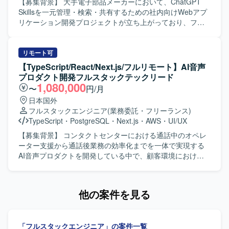
PHPベースのバックエンド開発環境となります。Gitを利用
スト、結合テスト、コードレビューの実施を行っていただ
【募集背景】 大手電子部品メーカーにおいて、ChatGPT
したソースコード管理を行い、Dockerによるコンテナ化さ
きます。 【求める人物像】 フロントエンドからバックエン
Skillsを一元管理・検索・共有するための社内向けWebアプ
れた開発環境で作業を進めていただきます。仕様駆動開発
ド、インフラまで一貫して主体的に対応できる方を求めて
リケーション開発プロジェクトが立ち上がっており、フル
やAI駆動開発の取り組みも行っており、これらの技術要素
います。 少人数体制の中で自ら課題を整理し、自走して開
スタックで対応可能なエンジニアを募集しております。
を取り入れた開発スタイルとなります。
発を進められる方が望ましいです。 品質やセキュリティ、
【作業内容】 Next.jsを用いたフロントエンド画面の設計・
開発プロセスの標準化にも関心を持ち、継続的な改善に取
実装を行っていただきます。 FastAPIを用いたバックエンド
リモート可
り組める方を歓迎いたします。 【ポジションの魅力】 生成
およびAPIの設計・実装を担当していただきます。 Skillsの
【TypeScript/React/Next.js/フルリモート】AI音声
AI関連のChatGPT Skillsを扱う社内向けWebアプリケーショ
ZIPファイルアップロード、情報登録、一覧表示、検索機能
プロダクト開発フルスタックテックリード
ンの立ち上げから携わることができる案件です。 Next.js、
の実装を行っていただきます。 Gitリポジトリへの登録・連
1,080,000
〜
円/月
FastAPI、AWS ECS、Docker、GitHub Actionsといったモ
携機能の実装を行っていただきます。 Dockerを用いた開発
日本国外
ダンな技術スタックをフルスタックに経験することができ
環境および実行環境の構築を行っていただきます。 AWS
フルスタックエンジニア
(業務委託・フリーランス)
ます。 アーキテクチャ設計やCI/CD、セキュリティなど、
ECSへのアプリケーションデプロイを行っていただきま
TypeScript
・
PostgreSQL
・
Next.js
・
AWS
・
UI/UX
アプリケーション全体の設計から運用まで幅広い領域に関
す。 CI/CDパイプラインの設計・構築を行っていただきま
与できる環境です。 【開発環境】 フロントエンドは
す。 単体テスト、結合テスト、コードレビューの実施を行
【募集背景】 コンタクトセンターにおける通話中のオペレ
Next.js、TypeScriptを用いて開発いたします。 バックエン
っていただきます。 【求める人物像】 フロントエンドから
ーター支援から通話後業務の効率化までを一体で実現する
ドはPython、FastAPIを用いて開発いたします。 インフラ
バックエンド、インフラまで一貫して主体的に取り組んで
AI音声プロダクトを開発している中で、顧客環境における
はAWS ECS上に構築いたします。 コンテナ基盤として
いただける方を求めております。 少人数体制の中で自ら課
不具合調査や個別対応にも一定の開発リソースが必要とな
Dockerを利用いたします。 CI/CDはGitHub Actions等を用
題を整理し、自走して開発を推進していただける方を歓迎
っており、プロダクトとして提供すべき新たな価値の開発
いてパイプラインを構築いたします。 ソースコード管理に
いたします。 チーム開発においてコミュニケーションを取
を継続的かつスピーディーに進められる体制づくりが課題
他の案件を見る
はGitおよびGitHubを利用いたします。
りながら品質向上に取り組んでいただける方を求めており
となっております。そのため、フロントエンドとバックエ
ます。 【ポジションの魅力】 ChatGPT Skillsを活用した社
ンドを横断して自ら設計・実装を担いながら技術課題の整
内向けWebアプリケーションの立ち上げから携わることが
理や開発優先順位の検討、チームの技術的な意思決定を牽
「フルスタックエンジニア」の案件一覧
でき、アーキテクチャ設計から実装、テストまで広い工程
引するテックリード候補を募集しております。 【作業内