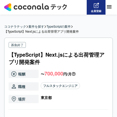
会員登録
>
>
>
ココナラテック
案件を探す
TypeScriptの案件
【TypeScript】Next.jsによる出荷管理アプリ開発案件
募集終了
【TypeScript】Next.jsによる出荷管理ア
プリ開発案件
700,000
報酬
〜
円/月
フルスタックエンジニア
職種
東京都
場所