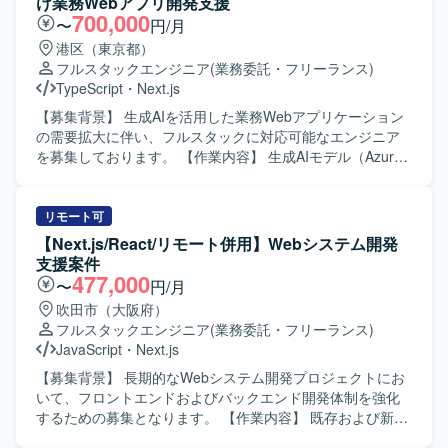
け業務Webアプリ開発支援
700,000
〜
円/月
港区（東京都）
フルスタックエンジニア
(業務委託・フリーランス)
TypeScript
・
Next.js
【募集背景】 生成AIを活用した業務Webアプリケーション
の需要拡大に伴い、フルスタックに対応可能なエンジニア
を募集しております。 【作業内容】 生成AIモデル（Azure
OpenAI や Gemini など）を基盤とした非チャット形式の業
務Webアプリケーションの設計・開発・運用を一貫してご
担当いただきます。 多数のプリセットプロンプトを備えた
リモート可
Webアプリケーションに対して、お客様の業務特性に合わ
【Next.js/React/リモート併用】Webシステム開発
せたカスタマイズや機能拡張を行っていただきます。 お客
支援案件
様ごとに最適化したWebアプリケーションと自社独自開発
477,000
〜
円/月
プラグインの連携実装を行い、業務ニーズに即したソリュ
吹田市（大阪府）
ーションを構築していただきます。 要件調整や技術スタッ
フルスタックエンジニア
(業務委託・フリーランス)
ク選定などの上流工程に参画し、仕様策定から実装、テス
JavaScript
・
Next.js
ト、リリース後の改善までを継続的に対応していただきま
す。 【求める人物像】 生成AI技術や最新のWeb技術への関
【募集背景】 長期的なWebシステム開発プロジェクトにお
心が高く、自ら情報収集しながら主体的にキャッチアップ
いて、フロントエンドおよびバックエンド開発体制を強化
できる方を求めております。 顧客とのコミュニケーション
するための募集となります。 【作業内容】 既存および新規
を通じて要望を正しく理解し、分かりやすく提案・説明す
Webシステムのフロントエンド開発をNext.js/Reactを用い