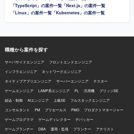
に関与していただけます。 Next.jsやFastAPI、AWS ECS、
容】 AI音声プロダクトにおけるフロントエンドとバックエ
「TypeScript」の案件一覧
「Next.js」の案件一覧
Dockerなどモダンな技術スタックを用いてフルスタックに
ンドの設計、開発、運用を行っていただきます。TypeScript
「Linux」の案件一覧
「Kubernetes」の案件一覧
スキルを発揮していただけます。 CI/CDや開発標準の整備
を中心としたWebアプリケーションの機能開発や、通話中
など、開発プロセスの構築にも関わっていただける環境で
支援、通話後処理、ナレッジ活用に関する機能の設計・実
す。 【開発環境】 フロントエンドはNext.js、TypeScript、
装を担当していただきます。顧客環境で発生する不具合や
バックエンドはPython、FastAPIを用いた構成となっており
技術課題の調査、原因分析、恒久的な改善を推進していた
ます。 インフラはAWS ECSを利用し、Dockerコンテナ上
だきます。プロダクトの成長や顧客価値を踏まえた技術課
でアプリケーションを稼働させております。 CI/CDには
題と開発優先順位の整理、プロダクトマネージャーやプロ
職種から案件を探す
GitHub Actions等を用い、ソースコード管理はGitおよび
ジェクトマネージャーとの要件整理、仕様検討を行ってい
GitHubで行っております。
ただきます。アーキテクチャ設計、技術選定、リファクタ
サーバサイドエンジニア
フロントエンドエンジニア
リング方針の策定や、コードレビュー、設計レビューを通
じた開発品質の向上にも取り組んでいただきます。開発プ
インフラエンジニア
ネットワークエンジニア
ロセスやチーム内の役割分担、情報共有方法の改善、チー
ネイティブアプリエンジニア
サーバーエンジニア
テスター
ムメンバーへの技術的な支援やナレッジ共有を行っていた
だき、将来的にはテックリードとしてチーム開発および技
ゲームエンジニア
LAMP系エンジニア
PL
汎用機
ブリッジSE
術的意思決定のリードを担っていただきます。 【求める人
組込・制御
物像】 マネジメントだけではなく自ら設計・実装を行いな
AIエンジニア
上級SE
フルスタックエンジニア
がらチームをリードできる方を求めております。フロント
コンサルタント
PM
プリセールス
PMO
プロダクトマネージャー
エンドとバックエンドの領域を限定せずプロダクト全体の
課題に向き合える方、技術的な理想だけでなく顧客価値や
ゲームプログラマ
ゲームディレクター
デバッカー
事業上の優先順位を踏まえて判断できる方に参画していた
ゲームプランナー
DBA
運用・監視
プランナー
アナリスト
だきたいと考えております。不具合や個別要望への対応を