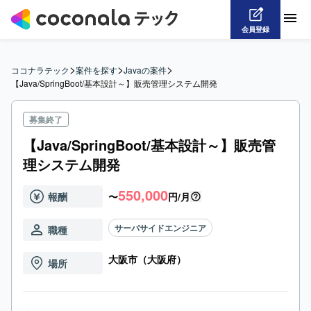
会員登録
>
>
>
ココナラテック
案件を探す
Javaの案件
【Java/SpringBoot/基本設計～】販売管理システム開発
募集終了
【Java/SpringBoot/基本設計～】販売管
理システム開発
550,000
報酬
〜
円/月
サーバサイドエンジニア
職種
大阪市（大阪府）
場所