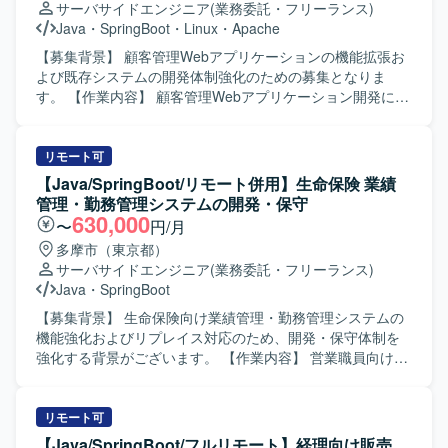
サーバサイドエンジニア
(業務委託・フリーランス)
Java
・
SpringBoot
・
Linux
・
Apache
【募集背景】 顧客管理Webアプリケーションの機能拡張お
よび既存システムの開発体制強化のための募集となりま
す。 【作業内容】 顧客管理Webアプリケーション開発にお
いて、詳細設計から開発、テスト工程までをご担当いただ
きます。フロントエンドとバックエンドの割合は概ね5:5の
環境で、主に製造フェーズを中心とした実装およびテスト
リモート可
を行っていただきます。 【求める人物像】 自ら課題を把握
【Java/SpringBoot/リモート併用】生命保険 業績
し、主体的に手を動かしながら開発を進められる方を求め
管理・勤務管理システムの開発・保守
ています。チームメンバーと円滑にコミュニケーションを
630,000
〜
円/月
取り、品質と生産性の両立を意識して取り組める方が望ま
多摩市（東京都）
しいです。 【ポジションの魅力】 フロントエンドとバック
サーバサイドエンジニア
(業務委託・フリーランス)
エンドの双方に関わることができ、Webアプリケーション
Java
・
SpringBoot
開発のスキルを幅広く習得・強化できる環境です。詳細設
計からテストまで一連の工程に携わることで、上流から下
【募集背景】 生命保険向け業績管理・勤務管理システムの
流までの実務経験を積むことができます。 【開発環境】
機能強化およびリプレイス対応のため、開発・保守体制を
Java、SpringBoot（またはspring）、JavaScript、SQLを用
強化する背景がございます。 【作業内容】 営業職員向け勤
いたWebアプリケーション開発環境です。Linuxサーバーお
務管理システムの新規開発および機能改修、保守対応をご
よびApacheを利用した環境での開発を行います。
担当いただきます。既存システムのCJFリプレイス対応とし
て、設計・開発・テスト・リリースまで一連の工程に携わ
リモート可
っていただきます。要件や基本設計などの上流工程にも関
【Java/SpringBoot/フルリモート】経理向け販売