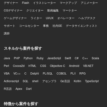
デザイナー
Flash
イラストレーター
マークアップ
アニメーター
CGデザイナー
クリエイター
動画編集
マーケター
ゲームデザイナー
ライター
UI/UX
オペレーター
ヘルプデスク
サポート
コールセンター
事務
社内SE
データサイエンティスト
講師
スキルから案件を探す
Java
PHP
Python
Ruby
JavaScript
Swift
C#
C++
Scala
Perl
Cocos2d
HTML
CSS
Objective-C
Android
VB.NET
VBA
VC++
C
Delphi
PL/SQL
COBOL
PL/I
RPG
Actionscript
SQL
shell
アセンブラ
Go言語
Kotlin
TypeScript
R言語
Apex
Dart
特徴から案件を探す