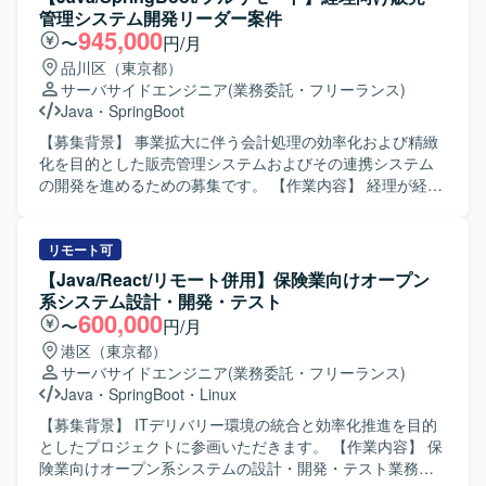
与いただき、関連システムとの連携や仕様調整を行ってい
管理システム開発リーダー案件
ただきます。 【求める人物像】 長期的な参画を前提に、主
945,000
〜
円/月
体的に課題発見・改善提案ができる方を求めております。5
品川区（東京都）
名以上のチーム開発体制の中で、周囲と連携しながら自律
サーバサイドエンジニア
(業務委託・フリーランス)
的に動ける方、ドキュメントやコミュニケーションを通じ
Java
・
SpringBoot
て品質向上に取り組める方が望ましいです。 【ポジション
の魅力】 生命保険業界向けのコアシステムに携わること
【募集背景】 事業拡大に伴う会計処理の効率化および精緻
で、業務知識とWebアプリケーション開発スキルの双方を
化を目的とした販売管理システムおよびその連携システム
高めていただけます。上流工程から開発・保守まで一気通
の開発を進めるための募集です。 【作業内容】 経理が経
貫で関われるため、要件定義スキルや設計力を伸ばしやす
理・会計業務を行う際に利用している販売管理システムお
い環境です。CJFリプレイス対応など、レガシーからモダン
よびその連携システムにおいて、設計・開発・テスト・リ
環境への移行経験も積むことができます。 【開発環境】
リースまでの一連の開発業務を担当していただきます。ス
リモート可
JavaおよびSpringBootを中心としたWebアプリケーション
クラムチームの開発メンバーとしてスプリントバックログ
【Java/React/リモート併用】保険業向けオープン
開発環境となっております。クラウド技術としてAWSを利
に積まれたPBIを着実に推進し、フロントエンド・バックエ
系システム設計・開発・テスト
用する可能性があり、要件定義や基本設計など上流工程に
ンドを問わず開発作業を行っていただきます。また、チー
600,000
〜
円/月
も関わる機会がございます。
ムメンバーやステークホルダーと連携しながら課題の整理
港区（東京都）
や解決に取り組んでいただきます。 【求める人物像】 積極
サーバサイドエンジニア
(業務委託・フリーランス)
的にキャッチアップし自走できる方、課題に真摯に向き合
Java
・
SpringBoot
・
Linux
いアウトプットを通じて他メンバーと知見共有ができる方
を求めています。アーキテクチャやドメインを理解したう
【募集背景】 ITデリバリー環境の統合と効率化推進を目的
えで設計から開発までを独力で遂行でき、顧客への価値貢
としたプロジェクトに参画いただきます。 【作業内容】 保
献に強い関心を持って取り組める方を歓迎いたします。開
険業向けオープン系システムの設計・開発・テスト業務を