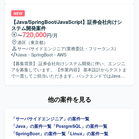
発メンバーだけでなく、経理をはじめとしたビジネスメン
担当いただきます。バックエンド開発者として、アプリケ
バーとも積極的にコミュニケーションを取り、自主的に行
ーションスペシャリストの役割も担いながら、ITデリバリ
動できる方を想定しています。 【ポジションの魅力】 事業
ー環境の統合と効率化に向けたシステム開発に携わってい
NEW
拡大を支える基幹的な会計・販売管理領域のシステム開発
ただきます。 【求める人物像】 アジャイルな開発スタイル
【Java/SpringBoot/JavaScript】証券会社向けシ
に携わることができ、ビジネスへのインパクトが大きいプ
に柔軟に対応し、関係者と協調しながら主体的に開発を推
ステム開発案件
ロダクトの価値向上に直接貢献していただけます。スクラ
進していただける方を求めています。 【ポジションの魅
720,000
〜
円/月
ムチームの一員としてアジャイルな開発プロセスを実践し
力】 保険業向けの大規模なオープン系システム開発に携わ
港区（東京都）
ながら、アーキテクチャやドメイン理解を深めつつフロン
ることで、バックエンドからフロントエンドまで幅広い技
サーバサイドエンジニア
(業務委託・フリーランス)
トエンド・バックエンド双方の開発に関わることで、幅広
術スタックを活用しながら、ITデリバリー環境の統合や効
Java
・
SpringBoot
・
AWS
い技術スキルと業務知識を身につけることができます。
率化に貢献する経験を積むことができます。 【開発環境】
【開発環境】 JavaおよびSpring Bootを用いたWebサービス
Java、Spring Boot、Node.js、JavaScript／TypeScript、
【募集背景】 証券会社向けシステム開発に伴い、エンジニ
開発環境のもと、RDBMSやNoSQLを利用したシステム開発
React、Angular、Next.js、Linux環境
アを募集しています。 【作業内容】 基本設計からテストま
を行います。ソースコード管理にはGitを利用し、スクラム
で一貫してご担当いただきます。バックエンドではJavaお
による開発プロセスの中で日々のコミュニケーションには
よびSpringBoot、フロントエンドではJavaScript、
Slack、オンラインミーティングにはオンライン会議ツール
TypeScriptおよびReactを用いた開発を行います。 【求める
を活用いたします。
人物像】 基本設計からテストまで一貫して対応できる方を
他の案件を見る
求めています。 【ポジションの魅力】 証券系システムの開
発プロジェクトに参画できます。 【開発環境】 バックエン
ドはJava（SpringBoot）、フロントエンドはJavaScript、
「サーバサイドエンジニア」の案件一覧
TypeScript（React）を使用します。ソースコード管理には
GitLab、コミュニケーションにはTeamsを使用します。
「Java」の案件一覧
「PostgreSQL」の案件一覧
「SpringBoot」の案件一覧
「Linux」の案件一覧