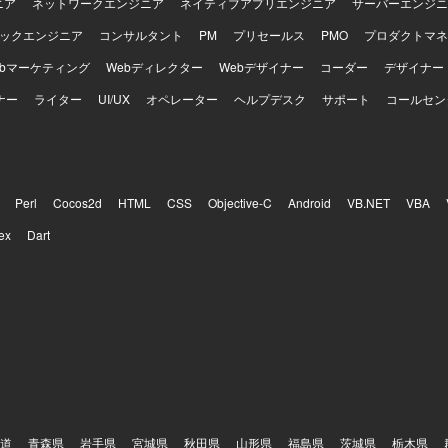
ニア
ネットワークエンジニア
ネイティブアプリエンジニア
サーバーエンジニ
ックエンジニア
コンサルタント
PM
プリセールス
PMO
プロダクトマネ
ebマーケティング
Webディレクター
Webデザイナー
コーダー
デザイナー
ナー
ライター
UI/UX
オペレーター
ヘルプデスク
サポート
コールセン
Perl
Cocos2d
HTML
CSS
Objective-C
Android
VB.NET
VBA
ex
Dart
道
青森県
岩手県
宮城県
秋田県
山形県
福島県
茨城県
栃木県