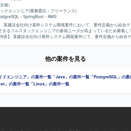
京都）
ックエンジニア
(業務委託・フリーランス)
ostgreSQL
・
SpringBoot
・
AWS
】 某建設会社向け基幹システム開発案件において、要件定義から結合テ
できるフルスタックエンジニアの参画ニーズが高まっているため募集し
をご担当いただきます。バックエンドとフロントエンドの両方に携わり
っていただきます。 【求める人物像】 前向きに業務へ取り組み、キャ
や技術向上に積極的な方を求めております。関係者と連携しながら主体
他の案件を見る
 【ポジションの魅力】 基幹システム開発において要件定義か
トまで一貫して携わることができるため、上流から下流まで幅広い工程
クエンドとフロントエンドの両方に関わることで、フルスタックエンジ
イドエンジニア」の案件一覧
「Java」の案件一覧
「PostgreSQL」の
ます。 【開発環境】 バックエンドはJava(Springboot)、フロ
ypeScript(React)、インフラはAWS、データベースはPostglesSQ
Boot」の案件一覧
「Linux」の案件一覧
行います。