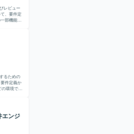
びレビュー
の一部機能の
トエンドお
ョアで作成
設計やレビ
つ、品質に
ド化やセン
ロントエン
ム設計の知
するための
などの環境でシ
業務を推進
ィア向けシ
案件エンジ
双方を高め
発を行います。