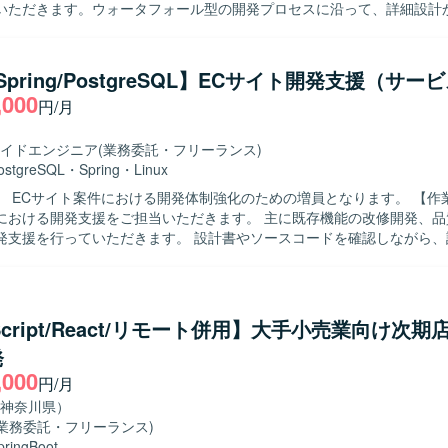
いただきます。ウォータフォール型の開発プロセスに沿って、詳細設計
結合試験、総合試験まで一連の工程を実施していただきます。スケジュ
験フェーズや総合試験フェーズでの各種検証や不具合対応も行っていた
物像】 バックエンド開発における設計から試験まで一貫して主体的に対
/Spring/PostgreSQL】ECサイト開発支援（サー
ります。チームメンバーや関係者と円滑にコミュニケーションを取りな
,000
円/月
ルの両立を意識して取り組んでいただける方が望ましいです。 【ポジションの魅
模な決済サービスの刷新プロジェクトに参画していただけるため、決済領
模システム開発の経験を積むことができます。詳細設計以降の工程を通
イドエンジニア
(業務委託・フリーランス)
設計力を高めることができ、長期的な参画により継続的なスキルアップ
ostgreSQL
・
Spring
・
Linux
ECサイト案件における開発体制強化のための増員となります。 【作業内容】 EC
開発していただきます。ウォータフォール型の開発プロセスを採用して
における開発支援をご担当いただきます。 主に既存機能の改修開発、品
果物レビューや試験を行う体制となっております。
発支援を行っていただきます。 設計書やソースコードを確認しながら、
テスト、結合テストまで一貫して対応いただく想定です。 参画後の状況
、他案件の開発支援をご担当いただく可能性があります。 【求める人物像】 仕
ードを主体的に読み解きながら、自走して開発を進められる方を求めて
バーと円滑にコミュニケーションを取りながら、品質向上に主体的に取
eScript/React/リモート併用】大手小売業向け次
ションの魅力】 ECサイトの開発支援を通じて、詳細設計
発
まで一連の工程に携わることができます。 既存機能の改修や品質改善対
,000
問題解決力を高めていただけます。 【開発環境】 JavaおよびSpring
円/月
orkを用いたWebシステム開発環境下で、PostgreSQLおよびLinuxを利
神奈川県）
(業務委託・フリーランス)
pringBoot