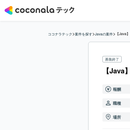
>
>
>
【Jav
ココナラテック
案件を探す
Javaの案件
募集終了
【Jav
報酬
職種
場所