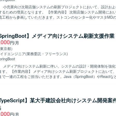
】 小売業向け次期店舗システムの刷新プロジェクトにおいて、設計およ
なります。 【作業内容】 次期店舗システム開発において、要件定
流工程から参画していただきます。ストコンのセンター化やマスタMD
への移管、新機能構築に伴う設計業務を担当していただきます。フロン
エンドの設計レビュー、開発レビュー、テストレビューを行い、オフシ
果物の品質確認も実施していただきます。 【求める人物像】 上流工程から主
a/SpringBoot】メディア向けシステム刷新支援作業
し、関係者とコミュニケーションを取りながらシステム全体を見渡した
,000
円/月
る方を求めています。複数技術スタックを横断してキャッチアップしつ
任感を持って業務を進めていただける方を歓迎いたします。 【ポジションの魅
東京都）
小売業向けの大規模システム刷新プロジェクトに長期で参画でき、クラウ
イドエンジニア
(業務委託・フリーランス)
の構想から詳細設計・レビューまで一貫して関わることができます。フ
pringBoot
クエンドまで幅広い技術スタックや、大規模トラフィックを扱うシステ
】 メディア向けシステム刷新に伴い、システムの設計・開発体制を強化
発環境】 TypeScript、React、React Native、Java、
プロジェクトにおいて、要件定義か
Boot、クラウド環境（AWS想定）を用いたシステム開発となります。
で一連の工程をご担当いただきます。Java（SpringBoot）やReact
開発・テスト・リリース対応を実施していただきます。 【求める人物像】 要件
流工程にも主体的に関わり、関係者とコミュニケーションを取りながら
す。 【ポジションの魅力】 要件定義からリリースまで広い工程
とで、上流から下流まで一貫した開発経験を積むことができます。メデ
a/TypeScript】某大手建設会社向けシステム開発
という大規模なプロジェクトに関わることで、業務理解と技術スキルの
集
ていただけます。 【開発環境】 Java（SpringBoot）、Reactなどの環境で開
,000
円/月