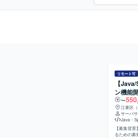
リモート可
【Jav
ン機能
550
〜
江東区（
サーバサ
Java
・
S
【募集背景
るための募集となります。 【作業内容】