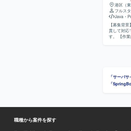
港区（東
フルスタ
Java
・
P
【募集背景
貫して対応
す。 【作業内容】 某建設会社向け基幹システム開発案件にて、要件定義から結合テストまでの
一連の工程
全体を見通した開発を行
ッチアップ
方にマッチしたポジションです。
ら結合テス
ます。バッ
「サーバサ
のスキルをさらに高めていただけ
ントエンドはT
「Spring
境で開発を
職種から案件を探す