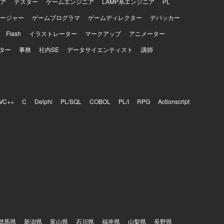
ア
テスター
ゲームエンジニア
LAMP系エンジニア
PL
ージャー
ゲームプログラマ
ゲームディレクター
デバッカー
Flash
イラストレーター
マークアップ
アニメーター
ター
事務
社内SE
データサイエンティスト
講師
VC++
C
Delphi
PL/SQL
COBOL
PL/I
RPG
Actionscript
群馬県
新潟県
富山県
石川県
福井県
山梨県
長野県