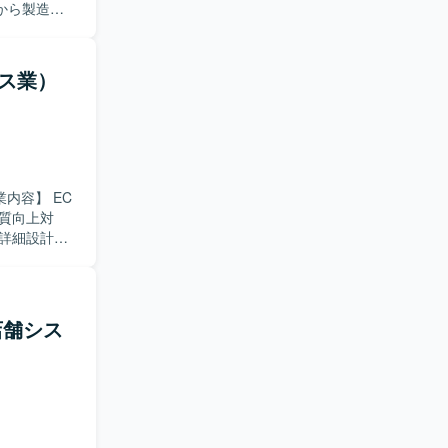
から製造、
ールに応じ
だきます。
応できる方
ビス業）
がら、品質
域での業務
じて、設計
も期待でき
おり、各工
質向上対
詳細設計、
やスキル・
おります。
り組んでい
期店舗シス
応を経験す
用した開発とな