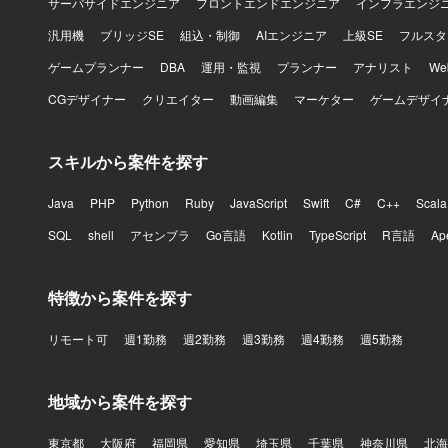
サーバサイドエンジニア
フロントエンドエンジニア
インフラエンジ
汎用機
ブリッジSE
組込・制御
AIエンジニア
上級SE
フルスタ
ゲームプランナー
DBA
運用・監視
プランナー
アナリスト
W
CGデザイナー
クリエイター
動画編集
マーケター
ゲームデザイ
スキルから案件を探す
Java
PHP
Python
Ruby
JavaScript
Swift
C#
C++
Scala
SQL
shell
アセンブラ
Go言語
Kotlin
TypeScript
R言語
Ap
特徴から案件を探す
リモート可
週1勤務
週2勤務
週3勤務
週4勤務
週5勤務
地域から案件を探す
東京都
大阪府
福岡県
愛知県
埼玉県
千葉県
神奈川県
北海