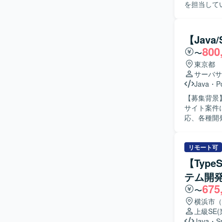
を担当して
単体試験、
て、結合試
【求める人
【Java
を求めてお
800
〜
とスケジュー
力】 大規
東京都
知識や大規
サーバサ
力やテスト
Java
・
P
ます。 【開発環境】 Java（SpringBoot）を用いたバックエンド開発環境にて、AWS上でシステ
【募集背景】 
ムを構築・
サイト案件
程ごとに成
応、各種開
製造、単体
ご経験に応じて
様や既存コ
リモート可
チームメン
【Typ
ただける方が望ましいです。 【ポジ
テム開
からテスト
675
ることで、設計力や
〜
Framew
横浜市（
ります。
上級SE
Java
・
S