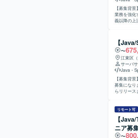
【募集背景
業務を強化するための増員と
義以降の上
新システム
よびバック
された設計書や成
【Jav
体的に参画
675
〜
ューができ
こだわって責
江東区（
力】 大手
サーバサ
ター化など
Java
・
S
ドからバッ
【募集背景
見を深めることができる環境です。 【開
募集になります。 【作業内容】 メディア向けシステム刷新
Spring
らリリースま
ステムの設計・
定義など上
していただける方を求めていま
リモート可
に携わるこ
【Jav
ステム刷新
ニア募
800
〜