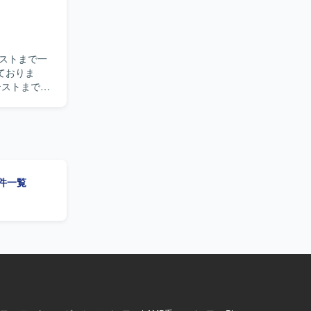
ストまで一
ておりま
、システム
的に動ける
を経験でき
ニアとして
案件一覧
Lを利用した環