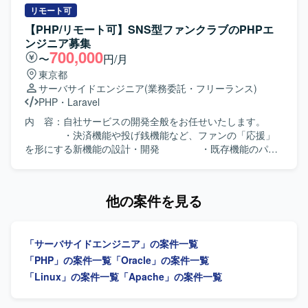
衝、要件定義、設計、開発、運用保守まで一貫して携わっ
リモート可
ていただきます。PHP、CodeIgniter、AWS、MySQLおよび
【PHP/リモート可】SNS型ファンクラブのPHPエ
AI駆動開発ツールを用いて決済機能の開発と改善を行って
ンジニア募集
いただきます。 【求める人物像】 決済機能開発に関する知
700,000
〜
円/月
見を活かして主体的にリードいただける方を求めておりま
東京都
す。関係各所と円滑にコミュニケーションを取りながら、
サーバサイドエンジニア
(業務委託・フリーランス)
要件整理から実装、運用まで責任を持って取り組んでいた
PHP
・
Laravel
だける方が望ましいです。新しい開発手法やAIコーディン
グにも前向きに取り組んでいただける方を歓迎いたしま
内 容：自社サービスの開発全般をお任せいたします。
す。 【ポジションの魅力】 上流工程から運用保守まで一貫
・決済機能や投げ銭機能など、ファンの「応援」
して携わることで、BtoB向けWebサービスの決済領域に深
を形にする新機能の設計・開発 ・既存機能のパフ
く関わることができます。自社サービスの機能強化に直接
ォーマンス改善、リファクタリング ・企画チーム
貢献できる環境であり、AI駆動開発など新しい技術や開発
と連携した、新機能の要件定義・仕様策定・開発 環 境：
スタイルを実務の中で経験できる点も魅力です。プロジェ
言語/FW: PHP (Laravel), JavaScript インフラ/DB:
他の案件を見る
クト体制内で他メンバーと連携しながら、技術面と業務面
AWS (EC2, Aurora MySQL, Redis, Lambda) ツー
の両面でスキルアップを図ることができます。 【開発環
ル: Docker, Git, JIRA, Slack ※ユーザー数拡大に伴
境】 PHP、CodeIgniter、AWS、MySQL、Cursor(AI駆動開
い、パフォーマンス強化及び開発体験向上のため、Next.js
「サーバサイドエンジニア」の案件一覧
発)を用いたWebサービス開発環境となっております。
やGoの導入も検討中です。 AIツール：Claude
Code, Cursor, Codex, Gemini など スクラム開発
「PHP」の案件一覧
「Oracle」の案件一覧
（JIRAを利用） チーム構成：7名（ディレクター2名、エン
「Linux」の案件一覧
「Apache」の案件一覧
ジニア4名、アシスタント2名）