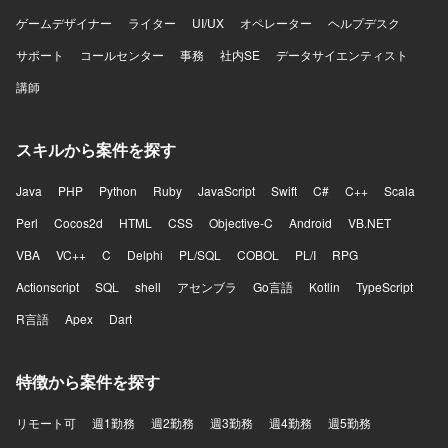
ゲームデザイナー
ライター
UI/UX
オペレーター
ヘルプデスク
サポート
コールセンター
事務
社内SE
データサイエンティスト
講師
スキルから案件を探す
Java
PHP
Python
Ruby
JavaScript
Swift
C#
C++
Scala
Perl
Cocos2d
HTML
CSS
Objective-C
Android
VB.NET
VBA
VC++
C
Delphi
PL/SQL
COBOL
PL/I
RPG
Actionscript
SQL
shell
アセンブラ
Go言語
Kotlin
TypeScript
R言語
Apex
Dart
特徴から案件を探す
リモート可
週1勤務
週2勤務
週3勤務
週4勤務
週5勤務