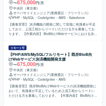
したシステムの構築と改善に取り組んでいただきます。AI
675,000
〜
円/月
コーディングツールを用いた開発にも関わっていただきま
中央区（東京都）
す。 【求める人物像】 決済機能開発に関する知見を活かし
サーバサイドエンジニア
(業務委託・フリーランス)
ながら主体的にリードいただける方を求めております。関
PHP
・
MySQL
・
CodeIgniter
・
AWS
・
Salesforce
係部署との折衝を円滑に進められるコミュニケーション力
をお持ちで、要件定義から運用保守まで一貫して責任感を
【募集背景】 決済機能の開発に関して現場に有識者が不足
持って取り組んでいただける方が望ましいです。新しい開
しており、上流工程からリードいただける方を募集してお
発手法やAIコーディングツールの活用にも前向きに取り組
ります。 【作業内容】 BtoB向けWebサービスにおける決済
んでいただける方を歓迎いたします。 【ポジションの魅
機能開発をご担当いただきます。別部署との折衝を行いな
力】 上流工程から運用保守まで幅広い工程に関わることが
がら、要件定義から設計、開発、運用保守まで一貫して携
でき、決済機能開発のリードポジションとして裁量を持っ
わっていただきます。 【求める人物像】 決済機能開発に関
リモート可
てご活躍いただけます。自社サービスの機能強化に直接貢
する知見を活かし、現場をリードしながら主体的に推進い
【PHP/AWS/MySQL/フルリモート】既存BtoB向
献できる環境であり、AI駆動開発など新しい開発スタイル
ただける方を求めております。関係者とのコミュニケーシ
けWebサービス決済機能開発支援
にも触れながらスキルアップを図ることができます。 【開
ョンを円滑に行い、上流から下流まで責任感を持って取り
675,000
〜
円/月
発環境】 PHP、CodeIgniter、AWS、MySQL、Cursor(AI駆
組んでいただける方が望ましいです。 【ポジションの魅
中央区（東京都）
動開発)を用いた開発環境となっております。
力】 自社サービスの決済機能において、上流工程から運用
サーバサイドエンジニア
(業務委託・フリーランス)
保守まで一貫して関われるため、サービス全体を見据えた
PHP
・
MySQL
・
CodeIgniter
・
AWS
開発経験を積むことができます。体制内のメンバーと連携
しながら、AI駆動開発など新しい開発手法にも触れられる
【募集背景】 既存BtoB向けWebサービスの決済機能開発に
環境です。 【開発環境】 PHP、CodeIgniter、AWS、
おいて、有識者が不足しているため上流工程からリードい
MySQL、Cursor(AI駆動開発)を用いたWebサービス開発と
ただける方を募集しております。 【作業内容】 BtoB向け
なります。
Webサービスの決済機能開発にご参画いただきます。方向
性の選定などの上流工程から参画いただき、別部署との折