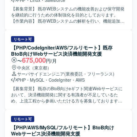
PHP
・
Linux
・
Salesforce
【募集背景】 既存WEBシステムの機能改善および保守開発
を継続的に行うための体制強化を目的としております。
【作業内容】 既存WEBシステムの解析を行い、機能追加や
改修のためのプログラム開発および試験を実施していただ
きます。詳細設計（モジュール設計）からプログラミン
グ、テストまで一連の工程をご担当いただきます。 【求め
リモート可
る人物像】 自ら課題を把握し、主体的に開発を進められる
【PHP/CodeIgniter/AWS/フルリモート】既存
方を求めております。また、既存システムの解析や改修に
BtoB向けWebサービス決済機能開発支援
粘り強く取り組み、周囲とコミュニケーションを取りなが
675,000
〜
円/月
ら柔軟に対応いただける方が望ましいです。 【ポジション
中央区（東京都）
の魅力】 詳細設計からテストまで一連の工程に携わること
サーバサイドエンジニア
(業務委託・フリーランス)
ができるため、WEBシステム開発の実務経験を幅広く積む
PHP
・
MySQL
・
CodeIgniter
・
AWS
ことができます。既存システムの解析を通じて、既存コー
ドの読解力や改善提案力を高めることができる環境です。
【募集背景】 既存のBtoB向けeギフト関連Webサービスに
【開発環境】 PHPおよびJavaScriptを用いたWEBシステム
おいて、決済機能開発に関する有識者が不足しているた
開発環境上での作業となります。Linux環境上で開発を行っ
め、上流工程から参画いただける方を募集しております。
ていただきます。
【作業内容】 BtoB向けWebサービスにおける決済機能の開
発に携わっていただきます。方向性の選定などの上流工程
から参画し、別部署との折衝、要件定義、設計、開発、運
リモート可
用保守まで一貫してご対応いただきます。PHPおよび
【PHP/AWS/MySQL/フルリモート】BtoB向け
CodeIgniterを用いた開発を行い、AWSおよびMySQLを活用
Webサービス決済機能開発支援