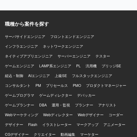
職種から案件を探す
サーバサイドエンジニア
フロントエンドエンジニア
インフラエンジニア
ネットワークエンジニア
ネイティブアプリエンジニア
サーバーエンジニア
テスター
ゲームエンジニア
LAMP系エンジニア
PL
汎用機
ブリッジSE
組込・制御
AIエンジニア
上級SE
フルスタックエンジニア
コンサルタント
PM
プリセールス
PMO
プロダクトマネージャー
ゲームプログラマ
ゲームディレクター
デバッカー
ゲームプランナー
DBA
運用・監視
プランナー
アナリスト
Webマーケティング
Webディレクター
Webデザイナー
コーダー
デザイナー
Flash
イラストレーター
マークアップ
アニメーター
CGデザイナー
クリエイター
動画編集
マーケター