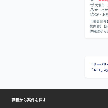
大阪市（
サーバサ
C#
・
.NE
【募集背景
業内容】 
件確認から開
物像】 能
応じて自ら考えて動ける方です。
を通じて、
で一貫して
す。 【開発環境】 C#.NET、VB.NET を用いた販売管理システムの開発・保守環境となりま
す。
「サーバサ
「.NET」
職種から案件を探す