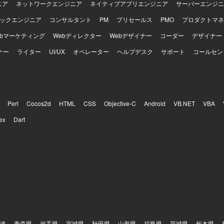
ニア
ネットワークエンジニア
ネイティブアプリエンジニア
サーバーエンジニ
ックエンジニア
コンサルタント
PM
プリセールス
PMO
プロダクトマネ
ebマーケティング
Webディレクター
Webデザイナー
コーダー
デザイナー
ナー
ライター
UI/UX
オペレーター
ヘルプデスク
サポート
コールセン
Perl
Cocos2d
HTML
CSS
Objective-C
Android
VB.NET
VBA
ex
Dart
道
青森県
岩手県
宮城県
秋田県
山形県
福島県
茨城県
栃木県