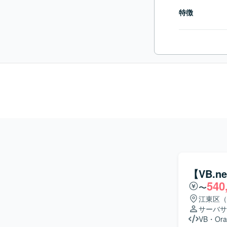
特徴
【VB.
540
〜
江東区（
サーバサ
VB
・
Ora