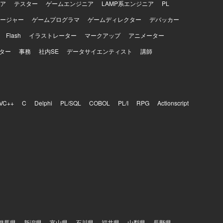
ア
テスター
ゲームエンジニア
LAMP系エンジニア
PL
ージャー
ゲームプログラマ
ゲームディレクター
デバッカー
Flash
イラストレーター
マークアップ
アニメーター
ター
事務
社内SE
データサイエンティスト
講師
VC++
C
Delphi
PL/SQL
COBOL
PL/I
RPG
Actionscript
群馬県
新潟県
富山県
石川県
福井県
山梨県
長野県