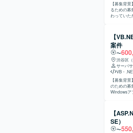
【募集背景
るための募集となります。 【作業内容】
わっていた
を担当して
認を行っていただきます。 【求める人物
のコミュニ
【VB.
軟に対応し、
案件
ンの魅力】
600
一連の工程
〜
ら実装・試験まで一貫
渋谷区（
Forms）
サーバサ
ます。
VB
・
.NE
【募集背景
のための募集となります。 【作業内容】
Window
的には、既
ステムとの
検討やプロトタイピ
【ASP.
提案・推進
SE）
進められる
550
す。 【ポジションの魅力】 医療機関向けのキャッシュレスレジシステムという社会的意義の高
〜