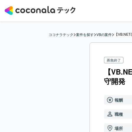
>
>
>
【VB.N
ココナラテック
案件を探す
VBの案件
募集終了
【VB.
守開発
報酬
職種
場所