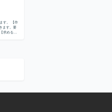
。 【作
だきます。要
ち、状況に
リリースま
ただけま