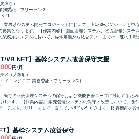
に携わることができます。既存システムの保守に加え、新機能の開発やA
兵庫県）
わることができ、業務系Windowsアプリケーション開発やAI活用の経
(業務委託・フリーランス)
境での作業とな
.NET
I連携を前提としたシステム構成となっており、AIツールとしてClaude
】 業務系システム開発プロジェクトにおいて、上級SEポジションを中
作業内容】 図面管理システム、物流管理システム、在庫管理
の業務系システムにおいて、要件定義から結合テストまでの一連の工程
す。既存システムの機能追加や改修、新規機能の設計・実装を行いなが
だきます。 【求める人物像】 お客様や上位SE、PGと円滑なコミ
ョンを取りながら、主体的に業務を推進していただける方を求めていま
NET/VB.NET】基幹システム改善保守支援
断した業務理解を行い、状況に応じて柔軟に立ち回れる方が望ましいです。 
,000
円/月
力】 要件定義から結合テストまで上流から下流まで一貫して関わること
てPL経験を活かしながら業務系システム開発のスキルをさらに高めてい
央区（大阪府）
領域のシステムに携わることで、ドメイン知識や設計力を広く身につけ
イドエンジニア
(業務委託・フリーランス)
T
た業務系システム開発環境となります。
】 既存の販売管理システムの保守および機能改善ニーズに対応するため
ステムの保守・改善において、要件確認から基
発、テスト、リリースまで一貫してご担当いただきます。既存機能の改
どを行っていただきます。 【求める人物像】 主体的に業務を推進し、前
きる方を求めております。 【ポジションの魅力】 上流工程からリリース
工程に携わることができ、基幹系システムの保守・改善を通じて業務知
.NET】基幹システム改善保守
 【開発環境】 C#.NET、VB.NETを用いた販売管理システム
,000
円/月
守環境となります。