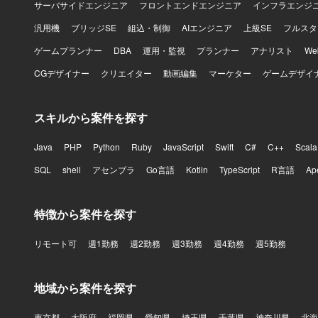
サーバサイドエンジニア
フロントエンドエンジニア
インフラエンジ
汎用機
ブリッジSE
組込・制御
AIエンジニア
上級SE
フルスタ
ゲームプランナー
DBA
運用・監視
プランナー
アナリスト
W
CGデザイナー
クリエイター
動画編集
マーケター
ゲームデザイ
スキルから案件を探す
Java
PHP
Python
Ruby
JavaScript
Swift
C#
C++
Scala
SQL
shell
アセンブラ
Go言語
Kotlin
TypeScript
R言語
Ap
特徴から案件を探す
リモート可
週1勤務
週2勤務
週3勤務
週4勤務
週5勤務
地域から案件を探す
東京都
大阪府
福岡県
愛知県
埼玉県
千葉県
神奈川県
北海