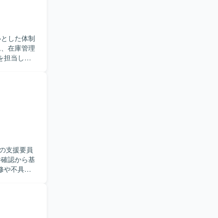
Iを用いた
験を深めてい
を利用可能で
心とした体制
を担当して
ら、品質を
す。複数シ
【ポジ
ができ、上
ただけます。
ることがで
の支援要員
修や不具合
識と開発ス