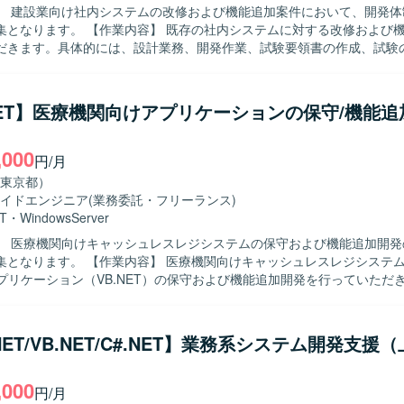
】 建設業向け社内システムの改修および機能追加案件において、開発体
 既存の社内システムに対する改修および機能追加に携
だきます。具体的には、設計業務、開発作業、試験要領書の作成、試験
いただきます。また、必要に応じて顧客との打ち合わせに同席し、要件
像】 担当する業務範囲を主体的に遂行でき、関係者と
ケーションを取りながら進行できる方を求めております。仕様や要件の
NET】医療機関向けアプリケーションの保守/機能追
責任感を持って品質確保に取り組んでいただける方が望ましいです。 【ポジショ
 既存システムの改修・機能追加を通じて、業務理解を深めながら上流か
,000
に関わることができます。顧客との打ち合わせに同席する機会もあり、
円/月
した経験を積むことができます。 【開発環境】 VB.net（Windows
東京都）
およびOracleを用いた環境での開発となります。バージョン管理にはGit
イドエンジニア
(業務委託・フリーランス)
T
・
WindowsServer
】 医療機関向けキャッシュレスレジシステムの保守および機能追加開発
 医療機関向けキャッシュレスレジシステムにおける
sアプリケーション（VB.NET）の保守および機能追加開発を行っていただ
存機能の改修、障害対応、要望に基づく新機能の設計・実装、APIを使
連携機能の実装などを担当していただきます。また、AI（Claude）を
ングなども行っていただきます。 【求める人物像】 主体的に課題を発見し
NET/VB.NET/C#.NET】業務系システム開発支援
できる方を求めております。周囲と円滑にコミュニケーションを取りな
方、既存システムの仕様理解に粘り強く取り組める方にマッチするポジ
,000
円/月