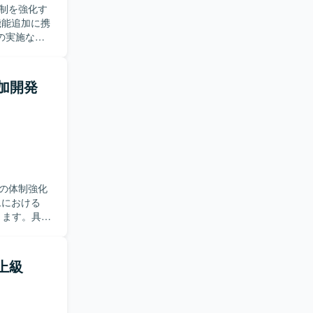
制を強化す
の実施など
や仕様の確
変化にも柔
加開発
ら下流まで
要件把握か
を利用いたし
の体制強化
きます。具体
用した外部シ
活用した実装
（上級
がら開発を
ションで