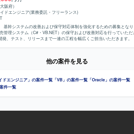
大阪府）
イドエンジニア
(業務委託・フリーランス)
T
】 基幹システムの改善および保守対応体制を強化するための募集となります
販売管理システム（C#・VB.NET）の保守および改善対応を行っていた
発、テスト、リリースまで一連の工程を幅広くご担当いただきます。 【求める人
動的かつ主体的に行動できる方を求めています。前向きで柔軟な思考を持
 【ポジションの魅力】 基幹系販売管理システムの保守・改善
業務知識と開発スキルを一体的に高めていくことができます。上流から
他の案件を見る
関われるため、システム全体の流れを把握しながらスキルアップしてい
イドエンジニア」の案件一覧
「VB」の案件一覧
「Oracle」の案件一覧
の案件一覧