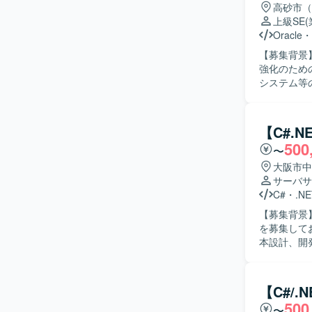
いサービス
高砂市（
実装にも関
上級SE
ただけます。 【開発環境】 VB.NETを用いたWindowsアプリケーション開発環
Oracle
・
ります。AP
【募集背景
す。
強化のための募集となります。 【
システム等
いただきま
意識した開発を推進していた
ュニケーシ
【C#.
ステムを横
500
〜
ションの魅
級SEとし
大阪市中
複数の業務
サーバサ
きます。 【開発環境】 ASP.NET、VB.NET、C#.NET、PL/SQL、RDB（SQLServer、Oracle）
C#
・
.NE
などを用い
【募集背景
を募集しております。 【作業内容】 販売管理シ
本設計、開
対応、新規機能追加な
向きかつ柔軟に対応で
まで一連の
【C#/
キルの双方を高めていただけます。
500
〜
の開発・保