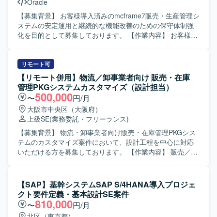
Oracle
丁寧にヒアリングし、分かりやすく説明しながら円滑にコ
ミュニケーションが取れる方を求めております。mcframe
【募集背景】 お客様導入済みのmcframe7販売・生産管理シ
販売または生産管理領域の知見を活かし、システムの背景
ステムの安定運用と継続的な機能改善のための保守体制強
業務も理解しながら保守サポートに取り組める方が望まし
化を目的として募集しております。 【作業内容】 お客様が
いです。問い合わせ対応や改修作業において主体性を持っ
導入しているmcframe7販売・生産管理システムに対する保
て動き、状況に応じて柔軟に調整しながら粘り強く問題解
守サポートをご担当いただきます。具体的には、お客様か
決に取り組める方を歓迎いたします。 【ポジションの魅
らのお問い合わせ対応や、システムに関する不具合・仕様
リモート可
力】 mcframe を用いた販売・生産管理領域の知見を深めな
確認などの問い合わせに対する調査・回答、ならびにお客
【リモート併用】物流／卸事業者向け 販売・在庫
がら、顧客業務に直結する保守・改善に関わっていただけ
様のご要望に応じたプログラム改修対応を行っていただき
管理PKGシステムカスタマイズ（設計担当）
ます。問い合わせ対応から改修まで一連の流れを経験でき
ます。また、既存機能の変更や軽微な追加開発など、パッ
500,000
〜
円/月
るため、業務理解とシステム理解の双方を高めることがで
ケージ特性を踏まえた保守開発もご担当いただきます。
大阪市中央区（大阪府）
きます。長期的に関われる環境のため、顧客との信頼関係
【求める人物像】 お客様と円滑にコミュニケーションを取
上級SE
(業務委託・フリーランス)
を構築しつつ安定的にスキルアップしていけるポジション
りながら、問い合わせ内容を正確に把握し、粘り強く調
です。 【開発環境】 mcframe を中心とした販売・生産管理
査・対応いただける方を求めております。mcframe7販売ま
【募集背景】 物流・卸事業者向け販売・在庫管理PKGシス
システム環境上での保守およびプログラム改修を行ってい
たは生産管理領域の知見を活かしつつ、パッケージ仕様を
テムのカスタマイズ案件において、設計工程を中心に対応
ただきます。Oracle などのデータベースに関する知識を活
踏まえた提案や改善を前向きに検討いただける方にマッチ
いただける方を募集しております。 【作業内容】 販売／在
かして、既存システムの安定運用と改善に携わっていただ
する環境です。 【ポジションの魅力】 mcframe7販売・生
庫管理PKGシステムのカスタマイズにおける設計作業をご
きます。
産管理パッケージの保守を通じて、販売・生産系業務知識
担当いただきます。 基本設計から詳細設計まで（画面設
とパッケージ導入・運用ノウハウを幅広く習得いただけま
計、帳票設計、機能設計）を中心に対応いただきます。 現
【SAP】基幹システムSAP S/4HANA導入プロジェ
す。問い合わせ対応からプログラム改修まで一貫して関わ
行プロジェクトでは、基本設計完了後の詳細設計以降を主
クト要件定義・基本設計SE案件
ることで、上流から下流までの業務フロー理解を深めなが
に担当いただく予定です。 スキルやご希望に応じて、開発
810,000
〜
円/月
ら、長期的にスキルアップできるポジションです。 【開発
からテストまで一貫してご対応いただくこともご相談可能
北区（東京都）