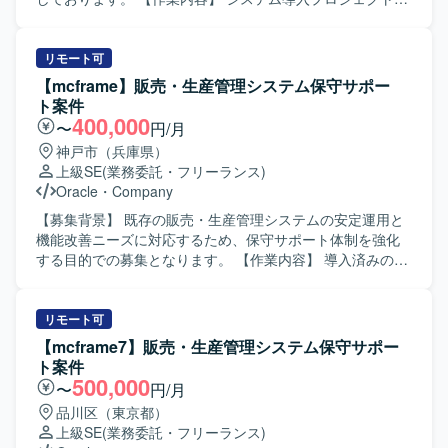
おいて、原価計算領域の詳細設計工程から参画していただ
きます。 会計および生産管理に関連する原価計算領域にお
ける業務支援を中心に対応していただきます。 プロジェク
リモート可
トリーダーの補佐として、設計内容の整理や関係者との調
【mcframe】販売・生産管理システム保守サポー
整などを行っていただきます。 【求める人物像】 会計や生
ト案件
産管理の業務を理解しながら、システム導入に主体的に関
400,000
〜
円/月
わっていただける方を求めております。 リーダー補佐とし
神戸市（兵庫県）
て周囲とコミュニケーションを取りつつ、責任感を持って
上級SE
(業務委託・フリーランス)
業務を推進いただける方を歓迎いたします。 【ポジション
Oracle
・
Company
の魅力】 管理会計・原価計算領域に特化した業務知識を活
かしつつ、システム導入プロジェクトの上流工程に関わる
【募集背景】 既存の販売・生産管理システムの安定運用と
ことができます。 リーダー補佐ポジションとして、マネジ
機能改善ニーズに対応するため、保守サポート体制を強化
メント寄りの経験を積みながら業務支援スキルを高めてい
する目的での募集となります。 【作業内容】 導入済みの
ただけます。 【開発環境】 開発言語としてC#.net、
mcframe 販売・生産管理システムに対する保守サポートを
ASP.netが利用されております。
ご担当いただきます。具体的には、顧客からの問い合わせ
受付および内容の整理、一次切り分けや仕様確認、必要に
リモート可
応じたエスカレーション対応を行っていただきます。ま
【mcframe7】販売・生産管理システム保守サポー
た、顧客要望に基づくプログラム改修の検討や仕様確認、
ト案件
改修作業および動作確認までを一貫して対応していただき
500,000
〜
円/月
ます。あわせて、軽微な不具合修正や改善要望への対応、
品川区（東京都）
問い合わせ内容のナレッジ化やドキュメント整備なども行
上級SE
(業務委託・フリーランス)
っていただきます。 【求める人物像】 顧客の要望や課題を