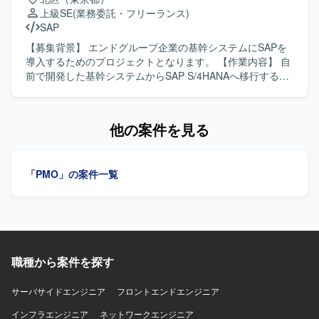
環境】 mcframe7販売・生産管理パッケージを中心とした環
です。 大規模パッケージ特有の仕様や作法については説明
上級SE
(業務委託・フリーランス)
境で、Oracleデータベースを利用したシステム構成となっ
を受けながら進めていただきます。 上位会社のリーダーの
SAP
ております。既存システムの保守を前提に、パッケージ標
指示のもとで作業を実施いただきます。 【求める人物像】
準機能と個別改修部分を意識した開発・調査を行っていた
パッケージ固有の仕様をキャッチアップしながら、主体的
【募集背景】 エンドグループ企業の基幹システムにSAPを
だきます。
に設計内容を整理し進行いただける方を求めております。
導入するためのプロジェクトとなります。 【作業内容】 自
関係者とのコミュニケーションを取りながら、仕様理解と
前で開発した基幹システムからSAP S/4HANAへ移行するに
ドキュメント作成を着実に進められる方です。 【ポジショ
あたり、要件定義および基本設計をご担当いただきます。
ンの魅力】 販売・在庫管理領域における大規模パッケージ
【求める人物像】 SAP業務に精通し、関係者とコミュニケ
の設計経験を積むことができます。 スキルや希望に応じ
ーションを取りながら主体的に要件整理と設計を進めてい
他の案件を見る
て、設計だけでなく開発からテストまで一貫して関わるこ
ただける方を求めております。 【ポジションの魅力】 基幹
とで、上流から下流まで幅広い工程を経験できます。 長期
システム全体のSAP導入プロジェクトに上流工程から参画
的な参画を通じて、業務知識とパッケージ知見を深めるこ
でき、販売管理や購買管理／在庫管理領域での業務知見と
「PMO」の案件一覧
とができます。 【開発環境】 販売・在庫管理PKGシステム
SAPスキルを高めていただけます。 【開発環境】 SAP
環境上での設計作業となり、大規模パッケージの仕様や作
S/4HANAを中心とした基幹システム環境となります。
法については既存ドキュメントおよび説明を受けながら進
行していただきます。
職種から案件を探す
サーバサイドエンジニア
フロントエンドエンジニア
インフラエンジニア
ネットワークエンジニア