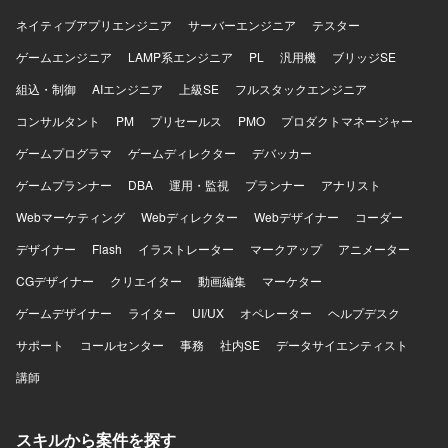
ネイティブアプリエンジニア
サーバーエンジニア
テスター
ゲームエンジニア
LAMP系エンジニア
PL
汎用機
ブリッジSE
組込・制御
AIエンジニア
上級SE
フルスタックエンジニア
コンサルタント
PM
プリセールス
PMO
プロダクトマネージャー
ゲームプログラマ
ゲームディレクター
デバッカー
ゲームプランナー
DBA
運用・監視
プランナー
アナリスト
Webマーケティング
Webディレクター
Webデザイナー
コーダー
デザイナー
Flash
イラストレーター
マークアップ
アニメーター
CGデザイナー
クリエイター
動画編集
マーケター
ゲームデザイナー
ライター
UI/UX
オペレーター
ヘルプデスク
サポート
コールセンター
事務
社内SE
データサイエンティスト
講師
スキルから案件を探す