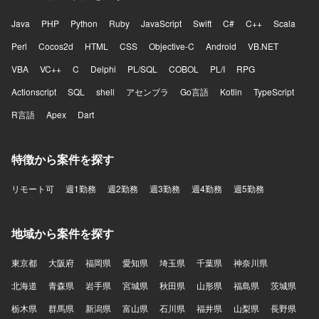
Java
PHP
Python
Ruby
JavaScript
Swift
C#
C++
Scala
Perl
Cocos2d
HTML
CSS
Objective-C
Android
VB.NET
VBA
VC++
C
Delphi
PL/SQL
COBOL
PL/I
RPG
Actionscript
SQL
shell
アセンブラ
Go言語
Kotlin
TypeScript
R言語
Apex
Dart
特徴から案件を探す
リモート可
週1勤務
週2勤務
週3勤務
週4勤務
週5勤務
地域から案件を探す
東京都
大阪府
福岡県
愛知県
埼玉県
千葉県
神奈川県
北海道
青森県
岩手県
宮城県
秋田県
山形県
福島県
茨城県
栃木県
群馬県
新潟県
富山県
石川県
福井県
山梨県
長野県