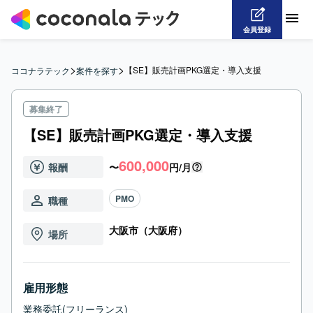
会員登録
>
>
【SE】販売計画PKG選定・導入支援
ココナラテック
案件を探す
募集終了
【SE】販売計画PKG選定・導入支援
600,000
報酬
〜
円/月
PMO
職種
大阪市（大阪府）
場所
雇用形態
業務委託(フリーランス)