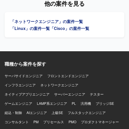
他の案件を見る
ークからサーバ、仮想化基盤、ストレージ、認証基盤、
経験を積むことができ、将来的なリーダーポジションを目
ネットワーク機器の設定変更作業も実施いたします。デー
DB、保全機構まで幅広いインフラ技術に関わることができ
指す方にも適したポジションです。 【開発環境】 Cisco
タセンタ内の構築案件や要件追加案件において、詳細設計
ます。 長期にわたるプロジェクトの中で、詳細設計からテ
L2/L3スイッチ、Aruba L2/L3スイッチ、VPN機器、
から一人称で対応し、顧客や他メンバと連携しながら案件
スト、切替まで一連の工程を経験できるため、インフラエ
「ネットワークエンジニア」の案件一覧
FortiGateやPaloaltoなどのネットワーク機器を中心とした
を推進していただきます。 【求める人物像】 ネットワーク
ンジニアとしてのスキルを体系的かつ実践的に高めること
環境です。
設計・構築の実務経験を活かし、自ら課題を見つけて主体
「Linux」の案件一覧
「Cisco」の案件一覧
ができます。 複数領域でのメンバー募集が行われているた
的に行動できる方を求めています。顧客やチームメンバと
め、得意領域を活かしながら、将来的には周辺領域へスキ
円滑にコミュニケーションを取りながら、責任感を持って
ルを広げていくキャリアパスも描きやすい環境です。 【開
案件を推進できる方にマッチするポジションです。 【ポジ
発環境】 ネットワーク：Ciscoスイッチ（C9200L、
ションの魅力】 大手流通業向けの大規模ネットワーク基盤
C9300X、Nexus 9000シリーズ）、Thunderシリーズ負荷
に上流工程から携わることができ、設計から構築、テス
分散装置、SRX340、PA-550、Panorama、NetApp
ト、リリースまで一貫して経験を積むことができます。
職種から案件を探す
AFF/FASシリーズ 認証・時刻・無線：TS-2220-
Cisco製品を中心とした実務を通じて、各種プロトコルの知
33（NTP）、NetAttestD3（DNS/DHCP）、
見や設計スキルをさらに高めることができます。 【開発環
サーバサイドエンジニア
フロントエンドエンジニア
NetAttestEPS（認証局/証明書）、Catalyst CW9800M（無
境】 Cisco製ネットワーク機器を中心としたネットワーク環
線LANコントローラ） サーバ・仮想化：VSAN Ready Node
インフラエンジニア
境での設計・構築および保守運用となります。
ネットワークエンジニア
R670、PowerEdge R470、vSphere ESXi、vSphere
ネイティブアプリエンジニア
サーバーエンジニア
テスター
vCenter、VCF Operations、NSX Manager、Security
Services Platform、VCF cloud builder DB・ミドルウェア
ゲームエンジニア
LAMP系エンジニア
PL
汎用機
ブリッジSE
等：Oracle Standard Edition、HULFT、Pacemaker、
組込・制御
AIエンジニア
上級SE
フルスタックエンジニア
Postfix、squid OS：Windows Server、Redhat系OS
コンサルタント
PM
プリセールス
PMO
プロダクトマネージャー