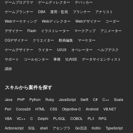
ゲームプログラマ
ゲームディレクター
デバッカー
ゲームプランナー
DBA
運用・監視
プランナー
アナリスト
Webマーケティング
Webディレクター
Webデザイナー
コーダー
デザイナー
Flash
イラストレーター
マークアップ
アニメーター
CGデザイナー
クリエイター
動画編集
マーケター
ゲームデザイナー
ライター
UI/UX
オペレーター
ヘルプデスク
サポート
コールセンター
事務
社内SE
データサイエンティスト
講師
スキルから案件を探す
Java
PHP
Python
Ruby
JavaScript
Swift
C#
C++
Scala
Perl
Cocos2d
HTML
CSS
Objective-C
Android
VB.NET
VBA
VC++
C
Delphi
PL/SQL
COBOL
PL/I
RPG
Actionscript
SQL
shell
アセンブラ
Go言語
Kotlin
TypeScript