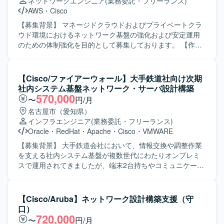
ネットワークエンジニア
(業務委託・フリーランス)
AWS
・
Cisco
【募集背景】 マネージドクラウドおよびプライベートクラ
ウド環境におけるネットワーク基盤の強化および安定運用
のための体制強化を目的として募集しております。 【作業
内容】 マネージドクラウドおよびプライベートクラウド環
境におけるネットワーク基盤の設計・構築・運用をご担当
いただきます。 CiscoおよびArista製ネットワーク機器を用
【Cisco/ファイアーウォール】大手鉄道社向け次期
いた設計・構築・運用、閉域ネットワーク環境の管理、
社内システム基盤ネットワーク・サーバ設計構築
AWSネットワーク環境の設計・運用、BGP／OSPF／LISP
570,000
〜
円/月
／MPLSなどを用いたルーティング設計・運用、障害対応お
名古屋市（愛知県）
よび保守対応を実施していただきます。 【求める人物像】
インフラエンジニア
(業務委託・フリーランス)
単なる運用オペレーションにとどまらず、ネットワーク設
Oracle
・
RedHat
・
Apache
・
Cisco
・
VMWARE
計から一人称で対応できる方を求めております。 クラウド
およびオンプレミス双方のネットワーク技術に関心を持
【募集背景】 大手鉄道会社において、情報交換や調整作業
ち、主体的に改善や最適化に取り組んでいただける方が望
を支える社内システム基盤が複数世代にわたりオンプレミ
ましいです。 【ポジションの魅力】 マネージドクラウドお
スで運用されてきましたが、端末2台持ちやコミュニケーシ
よびプライベートクラウド双方のネットワーク基盤に携わ
ョンの非効率性、バージョンアップ負荷の高止まりといっ
ることで、クラウドネットワークとデータセンターネット
た課題が顕在化しているため、次期基盤への全面刷新プロ
ワークの幅広い知見を習得していただけます。 大規模な閉
ジェクトが立ち上がりました。 【作業内容】 6代目社内シ
【Cisco/Aruba】ネットワーク設計構築支援（守
域網環境やBGP／MPLSなどを活用した高度なルーティング
ステム基盤の刷新プロジェクトに参画し、ネットワーク系
口）
設計・運用に関わることができ、ネットワークエンジニア
およびサーバ系インフラの設計・構築・テストをご担当い
720,000
〜
円/月