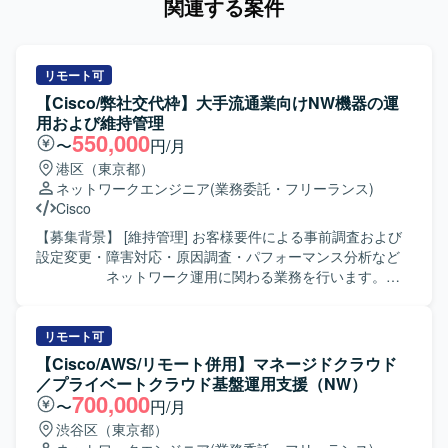
関連する案件
リモート可
【Cisco/弊社交代枠】大手流通業向けNW機器の運
用および維持管理
550,000
〜
円/月
港区（東京都）
ネットワークエンジニア
(業務委託・フリーランス)
Cisco
【募集背景】 [維持管理] お客様要件による事前調査および
設定変更・障害対応・原因調査・パフォーマンス分析など
ネットワーク運用に関わる業務を行います。
※小規模なNW関連機器のバージョンアップやル
ーターリプレース対応等も含まれます。
リモート可
【Cisco/AWS/リモート併用】マネージドクラウド
／プライベートクラウド基盤運用支援（NW）
700,000
〜
円/月
渋谷区（東京都）