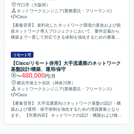
としてのスキルアップが期待できるポジションです。 【開
ただきます。 ネットワーク系では、FW/スイッチ/ストレー
守口市（大阪府）
発環境】 Cisco／Arista製ネットワーク機器 AWSネットワー
ジ/リモート環境、NTP/証明書/RADIUS/DHCP/DNS/無線と
ネットワークエンジニア
(業務委託・フリーランス)
クサービス BGP／OSPF／LISP／MPLSを用いたルーティ
いった各領域において、詳細設計、構築手順書作成、単体
Cisco
ング環境
テスト項目書作成、環境構築、単体テスト、結合テスト、
総合テストまで一連の工程を担当していただきます。 サー
【募集背景】 老朽化したネットワーク環境の更改および新
バ系では、物理サーバ/仮想化基盤、DB/データ連携/OS/保
規ネットワーク導入プロジェクトにおいて、要件定義から
全/機器設置調整といった領域にて、サーバおよび仮想化基
構築まで一貫して対応できる体制を強化するための募集で
盤の設計・構築、各種ミドルウェア・DB・データ連携・保
す。 【作業内容】 老朽化および新規ネットワーク構築にお
全機構の設計・構築、ならびにテスト計画・実施・結果整
ける要件定義、基本設計、詳細設計、移行設計、運用設
理などを行っていただきます。 プロジェクト全体として
計、構築までをご担当いただきます。 既存ネットワーク環
リモート可
は、詳細設計～各種テスト～切替までの長期フェーズにわ
境の現地調査、構成や設置場所、配線、影響範囲の確認を
【Cisco/リモート併用】大手流通業のネットワーク
たり、段階的に環境を構築しながら、既存環境から新基盤
行い、その結果を踏まえた新規導入やリプレースの検討を
基盤設計/構築、運用/保守
へのスムーズな移行を進めていきます。 【求める人物像】
実施します。 ベンダーや現場担当者との調整、作業手順の
480,000
〜
円/月
インフラ基盤の大規模更改プロジェクトにおいて、担当領
確認など、関係各所とのコミュニケーションを取りながら
横浜市保土ケ谷区（神奈川県）
域の技術的な深い理解を持ちつつ、関連チームと連携しな
円滑な導入・移行を推進していただきます。 【求める人物
ネットワークエンジニア
(業務委託・フリーランス)
がら主体的に設計・構築・テストを推進できる方を求めて
像】 現地で自ら確認すべき点を主体的に確認しに行動でき
Cisco
います。 複数プロダクトが連携する環境のため、周辺領域
る方を求めています。 業者や担当者と会話しながら、状況
にも関心を持ち、仕様や構成を自らキャッチアップしなが
に応じた提案や調整を行い、プロジェクトを前向きに推進
【募集背景】 大手流通業向けネットワーク基盤の設計・構
ら、課題やリスクを早期に発見し共有できる方が望ましい
できる方を歓迎いたします。 【ポジションの魅力】 老朽化
築および運用・保守体制を強化するための増員募集となり
です。 ドキュメント作成やレビューなども多いため、丁寧
したネットワークの更改から新規導入まで、上流工程から
ます。 【作業内容】 ネットワークの設計・構築および維持
なコミュニケーションとチームでの協調性を重視される方
構築フェーズまで一気通貫で携わることができるため、ネ
保守支援業務を行います。具体的には、基本設計・詳細設
にマッチします。 【ポジションの魅力】 大規模な社内シス
ットワークエンジニアとしてのスキルを総合的に高めてい
計、単体から連結テスト、リリース作業まで一連の工程を
テム基盤の刷新プロジェクトに参画することで、ネットワ
ただけます。 複数ベンダー機器を扱う環境での設計・構築
ご担当いただきます。コンフィグや手順書の作成を行い、