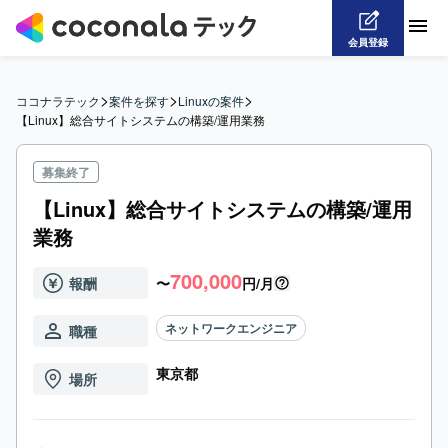
会員登録
>
>
>
ココナラテック
案件を探す
Linuxの案件
【Linux】総合サイトシステムの構築/運用業務
募集終了
【Linux】総合サイトシステムの構築/運用
業務
700,000
報酬
〜
円/月
ネットワークエンジニア
職種
東京都
場所