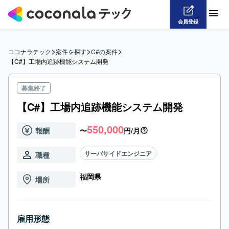
会員登録
>
>
>
ココナラテック
案件を探す
C#の案件
【C#】工場内追跡機能システム開発
募集終了
【C#】工場内追跡機能システム開発
550,000
報酬
〜
円/月
サーバサイドエンジニア
職種
福岡県
場所
雇用形態