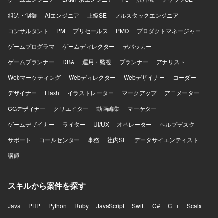
組込・制御
AIエンジニア
上級SE
フルスタックエンジニア
コンサルタント
PM
プリセールス
PMO
プロダクトマネージャー
ゲームプログラマ
ゲームディレクター
デバッカー
ゲームプランナー
DBA
運用・監視
プランナー
アナリスト
Webマーケティング
Webディレクター
Webデザイナー
コーダー
デザイナー
Flash
イラストレーター
マークアップ
アニメーター
CGデザイナー
クリエイター
動画編集
マーケター
ゲームデザイナー
ライター
UI/UX
オペレーター
ヘルプデスク
サポート
コールセンター
事務
社内SE
データサイエンティスト
講師
スキルから案件を探す
Java
PHP
Python
Ruby
JavaScript
Swift
C#
C++
Scala