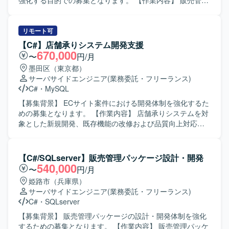
強化する目的での募集となります。 【作業内容】 販売管理
システムの保守対応および機能改善対応をご担当いただき
ます。具体的には、要件確認から設計、開発、テスト、リ
リースまで一連の工程をお任せいたします。既存機能の改
リモート可
修や不具合対応に加え、業務要望に基づく機能追加なども
【C#】店舗承りシステム開発支援
行っていただきます。 【求める人物像】 システムの現状を
670,000
〜
円/月
理解しながら、関係者と円滑にコミュニケーションを取
墨田区（東京都）
り、自発的に改善提案や課題解決に取り組んでいただける
サーバサイドエンジニア
(業務委託・フリーランス)
方を求めております。既存システムの保守・改善業務に対
C#
・
MySQL
して粘り強く取り組める方にマッチする環境です。 【ポジ
ションの魅力】 基幹となる販売管理システムに長期的に関
【募集背景】 ECサイト案件における開発体制を強化するた
わることで、業務知識と技術スキルの両面を深めていただ
めの募集となります。 【作業内容】 店舗承りシステムを対
けます。要件確認からリリースまで一貫して携わることが
象とした新規開発、既存機能の改修および品質向上対応を
できるため、上流から下流までの経験を積むことができま
行っていただきます。詳細設計から製造、単体テスト、結
す。 【開発環境】 C#（.NET）、VB.NETなどのオープン系
合テスト、リリースまで一連の工程をご担当いただきま
言語を用いた販売管理システムの開発・保守環境となりま
す。 【求める人物像】 ECサイト領域の開発に主体的に取
【C#/SQLserver】販売管理パッケージ設計・開発
す。
り組み、チームメンバーと連携しながら着実にタスクを遂
540,000
〜
円/月
行できる方を求めております。 【ポジションの魅力】 EC
姫路市（兵庫県）
サイト案件における新規機能開発から既存システムの改善
サーバサイドエンジニア
(業務委託・フリーランス)
まで幅広い工程に携わることができ、Webシステム開発の
C#
・
SQLserver
スキルを総合的に高めていただけます。 【開発環境】 C#、
MySQL、Git を用いたWebシステム開発環境となります。
【募集背景】 販売管理パッケージの設計・開発体制を強化
するための募集となります。 【作業内容】 販売管理パッケ