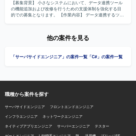
【募集背景】 小さなシステムにおいて、データ連携ツール
の機能追加および改修を行うための支援体制を強化する目
的での募集となります。 【作業内容】 データ連携するツー
ルの機能追加および改修に携わっていただきます。C#（サ
ーバーサイド）およびWPF（フロントエンド）を用いて、
基本設計から結合テストまで一連の工程をご担当いただき
他の案件を見る
ます。 【求める人物像】 基本設計以降の工程を主体的に進
められる方、自ら課題を発見し改善提案ができる方、関係
者と円滑にコミュニケーションを取りながら開発を進めら
「サーバサイドエンジニア」の案件一覧
「C#」の案件一覧
れる方を求めております。 【ポジションの魅力】 小規模な
システムであるため、上流工程から結合テストまで幅広い
工程に関わることができ、C#およびWPFを用いたサーバー
サイド・フロントエンド双方のスキルを活かしつつ、設計
力や品質向上の経験を積むことができます。 【開発環境】
C#を用いたサーバーサイド開発およびWPFを用いたフロン
職種から案件を探す
トエンド開発を行っていただきます。アーキテクチャとし
てMVVM(Model-View-ViewModel)パターンを採用した構成
となります。
サーバサイドエンジニア
フロントエンドエンジニア
インフラエンジニア
ネットワークエンジニア
ネイティブアプリエンジニア
サーバーエンジニア
テスター
ゲームエンジニア
LAMP系エンジニア
PL
汎用機
ブリッジSE