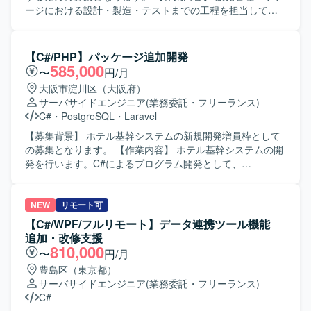
ージにおける設計・製造・テストまでの工程を担当してい
ただきます。 【求める人物像】 設計から製造、テストまで
一貫して対応できる方を求めております。 【ポジションの
魅力】 販売管理パッケージの開発に上流から携わることが
【C#/PHP】パッケージ追加開発
でき、継続的な参画の可能性もございます。 【開発環境】
585,000
〜
円/月
C#(WEB)、SQLServerを利用した環境での開発となりま
大阪市淀川区（大阪府）
す。
サーバサイドエンジニア
(業務委託・フリーランス)
C#
・
PostgreSQL
・
Laravel
【募集背景】 ホテル基幹システムの新規開発増員枠として
の募集となります。 【作業内容】 ホテル基幹システムの開
発を行います。C#によるプログラム開発として、
WebSocketを用いたブラウザとの通信機能やカードキー・
決済端末の制御機能の開発を行います。また、PHPによる
開発も担当していただきます。 【求める人物像】 C#とPHP
NEW
リモート可
の両方での開発に柔軟に対応し、ホテル基幹システムの機
【C#/WPF/フルリモート】データ連携ツール機能
能追加や要件追加にも主体的に取り組んでいただける方を
追加・改修支援
求めています。 【ポジションの魅力】 ホテル基幹システム
810,000
〜
円/月
の中核となる機能開発に携わることができ、多様な要件追
豊島区（東京都）
加を通じてC#およびPHPでの開発経験を幅広く積むことが
サーバサイドエンジニア
(業務委託・フリーランス)
できます。 【開発環境】 C#, PHP, WebSocket, Laravel,
C#
Vue3, PostgreSQL