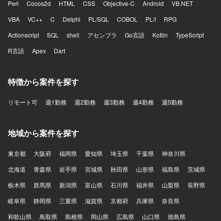
Perl
Cocos2d
HTML
CSS
Objective-C
Android
VB.NET
VBA
VC++
C
Delphi
PL/SQL
COBOL
PL/I
RPG
Actionscript
SQL
shell
アセンブラ
Go言語
Kotlin
TypeScript
R言語
Apex
Dart
特徴から案件を探す
リモート可
週1勤務
週2勤務
週3勤務
週4勤務
週5勤務
地域から案件を探す
東京都
大阪府
福岡県
愛知県
埼玉県
千葉県
神奈川県
北海道
青森県
岩手県
宮城県
秋田県
山形県
福島県
茨城県
栃木県
群馬県
新潟県
富山県
石川県
福井県
山梨県
長野県
岐阜県
静岡県
三重県
滋賀県
京都府
兵庫県
奈良県
和歌山県
鳥取県
島根県
岡山県
広島県
山口県
徳島県