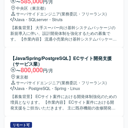
585,000
〜
円/月
中央区（東京都）
サーバサイドエンジニア
(業務委託・フリーランス)
Java
・
SQLserver
・
Struts
【募集背景】 大手スーパー向け基幹システムパッケージの
新規導入に伴い、設計開発体制を強化するための募集で
す。 【作業内容】 流通小売業向け基幹システムパッケージ
の新規導入において、設計～開発・保守までをご担当いた
だきます。基本は既存パッケージ機能での対応となります
が、業務要件に応じて追加開発や機能拡張も行っていただ
【Java/Spring/PostgreSQL】ECサイト開発支援
きます。既存機能の調査や仕様整理、改修対応なども発生
（サービス業）
いたします。 【求める人物像】 関係者と円滑にコミュニケ
800,000
〜
円/月
ーションを取りながら、自律的に業務を進めていただける
東京都
方を求めています。小売業務への理解を深める姿勢があ
サーバサイドエンジニア
(業務委託・フリーランス)
り、仕様変更や追加要件にも柔軟に対応できる方が望まし
Java
・
PostgreSQL
・
Spring
・
Linux
いです。 【ポジションの魅力】 大手小売企業向けの基幹シ
ステム導入に携わることで、流通小売業に特化した業務知
【募集背景】 ECサイト案件における開発体制強化のための
識と大規模システムの開発・保守経験を積むことができま
増員となります。 【作業内容】 ECサイト案件における開
す。パッケージ標準機能と追加開発の両方に関わること
発支援をご担当いただきます。 主に既存機能の改修開発、
で、設計力・課題解決力の向上が期待できます。 【開発環
品質向上対応、各種開発支援を行っていただきます。 設計
境】 言語：Java フレームワーク：Strutsベース DB：
書やソースコードを確認しながら、詳細設計、製造、単体
SQLServer、Oracle フェーズ：設計～開発保守
テスト、結合テストまで一貫して対応いただく想定です。
リモート可