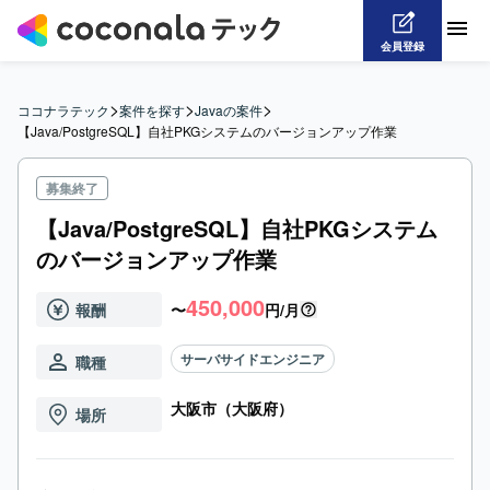
会員登録
>
>
>
ココナラテック
案件を探す
Javaの案件
【Java/PostgreSQL】自社PKGシステムのバージョンアップ作業
募集終了
【Java/PostgreSQL】自社PKGシステム
のバージョンアップ作業
450,000
報酬
〜
円/月
サーバサイドエンジニア
職種
大阪市（大阪府）
場所