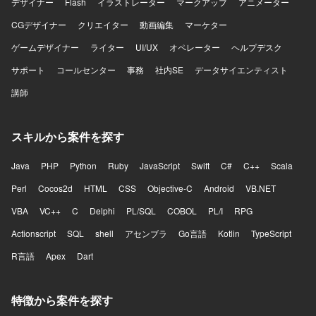
デザイナー
Flash
イラストレーター
マークアップ
アニメーター
CGデザイナー
クリエイター
動画編集
マーケター
ゲームデザイナー
ライター
UI/UX
オペレーター
ヘルプデスク
サポート
コールセンター
事務
社内SE
データサイエンティスト
講師
スキルから案件を探す
Java
PHP
Python
Ruby
JavaScript
Swift
C#
C++
Scala
Perl
Cocos2d
HTML
CSS
Objective-C
Android
VB.NET
VBA
VC++
C
Delphi
PL/SQL
COBOL
PL/I
RPG
Actionscript
SQL
shell
アセンブラ
Go言語
Kotlin
TypeScript
R言語
Apex
Dart
特徴から案件を探す