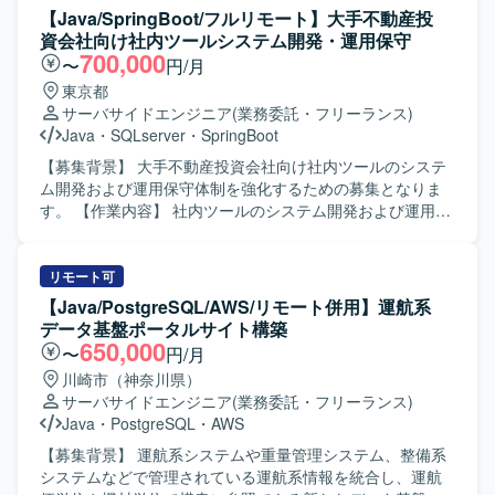
参画後の状況やスキル・ご経験に応じて、他案件の開発支
【Java/SpringBoot/フルリモート】大手不動産投
援をご担当いただく可能性があります。 【求める人物像】
資会社向け社内ツールシステム開発・運用保守
仕様や既存コードを主体的に読み解きながら、自走して開
700,000
〜
円/月
発を進められる方を求めております。 チームメンバーと円
東京都
滑にコミュニケーションを取りながら、品質向上に主体的
サーバサイドエンジニア
(業務委託・フリーランス)
に取り組んでいただける方が望ましいです。 【ポジション
Java
・
SQLserver
・
SpringBoot
の魅力】 ECサイトの開発支援を通じて、詳細設計からテス
トまで一連の工程に携わることができます。 既存機能の改
【募集背景】 大手不動産投資会社向け社内ツールのシステ
修や品質改善対応を経験することで、設計力や問題解決力
ム開発および運用保守体制を強化するための募集となりま
を高めていただけます。 【開発環境】 JavaおよびSpring
す。 【作業内容】 社内ツールのシステム開発および運用保
Frameworkを用いたWebシステム開発環境下で、
守をご担当いただきます。具体的には、不具合修正や要
PostgreSQLおよびLinuxを利用した開発となります。
望・課題に対する改善開発、システムのリソースおよびパ
フォーマンス監視、異常発生時の対応、バージョンアップ
リモート可
対応などを行っていただきます。また、関連システムのデ
【Java/PostgreSQL/AWS/リモート併用】運航系
ータ移行対応にも携わっていただきます。リーダーのサポ
データ基盤ポータルサイト構築
ートポジションとして、状況に応じて主体的に動いていた
650,000
〜
円/月
だきます。 【求める人物像】 基本設計以降の工程を自走し
川崎市（神奈川県）
て遂行できる方を求めております。チームメンバーやリー
サーバサイドエンジニア
(業務委託・フリーランス)
ダーと連携しながらも、自ら課題を発見し主体的に対応で
Java
・
PostgreSQL
・
AWS
きる方、コミュニケーションを取りながら柔軟に業務を進
められる方にマッチするポジションです。 【ポジションの
【募集背景】 運航系システムや重量管理システム、整備系
魅力】 大手企業向けシステムの開発から運用保守まで一貫
システムなどで管理されている運航系情報を統合し、運航