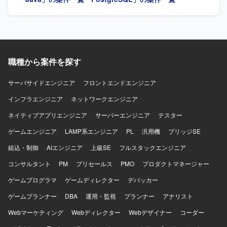
まで幅広く対応できる方を求めています。改修対応を一人
称で主体的に進められる方が望ましいです。 【ポジション
の魅力】 サーバーリプレースやクラウド化を含む大規模な
システムリプレースに携わることで、インフラからアプリ
ケーションまで一気通貫した知見を習得できます。性能検
証や性能改善を通じて、テスト計画および品質向上のスキ
職種から案件を探す
ルを高めていただけます。 【開発環境】 Java、
PostgreSQL、RDS、AWSなどを用いたサーバーサイド開発
サーバサイドエンジニア
フロントエンドエンジニア
およびテスト環境となります。
インフラエンジニア
ネットワークエンジニア
ネイティブアプリエンジニア
サーバーエンジニア
テスター
ゲームエンジニア
LAMP系エンジニア
PL
汎用機
ブリッジSE
組込・制御
AIエンジニア
上級SE
フルスタックエンジニア
コンサルタント
PM
プリセールス
PMO
プロダクトマネージャー
ゲームプログラマ
ゲームディレクター
デバッカー
ゲームプランナー
DBA
運用・監視
プランナー
アナリスト
Webマーケティング
Webディレクター
Webデザイナー
コーダー