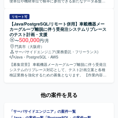
して関わることができ、改善開発やバージョンアップ対応
便単位や機材単位で横串に参照できる新たなデータ基盤と
を通じて継続的なスキルアップが可能です。少人数チーム
ポータルサイトを構築するためのプロジェクトになりま
のため、リーダーのサポートをしながら設計・開発・運用
す。 【作業内容】 運航系のデータ基盤を新たに構築し、運
まで幅広い経験を積むことができます。 【開発環境】
航系データを横串で参照するポータルサイトを新規開発し
リモート可
Java、SpringBoot、SQLを用いたWebシステムの開発環境
ていただきます。各種データはDWHであるBluelake上に作
【Java/PostgreSQL/リモート併用】車載機器メー
となります。一部でPythonを利用したシステムも存在して
成し、Snowflakeを通じてデータを参照する仕組みを実装し
カーグループ離脱に伴う受発注システムリプレース
おり、スキルに応じて担当いただく可能性があります。
ていただきます。また、要件定義から本番リリースまでの
のテスト計画・支援
工程に参画し、詳細設計以降の工程を中心にご対応いただ
500,000
〜
円/月
きます。構築時にはAI適用の検討にも関与していただきま
門真市（大阪府）
す。 【求める人物像】 要件定義から本番リリースまでの長
サーバサイドエンジニア
(業務委託・フリーランス)
期プロジェクトの中で、詳細設計以降の工程を一人称で主
Java
・
PostgreSQL
・
AWS
体的に進めていただける方を求めています。新たなデータ
基盤やポータルサイト構築に興味を持ち、関係者と協調し
【募集背景】 車載機器メーカーグループ離脱に伴う受発注
ながら開発を進めていただける方が望ましいです。 【ポジ
システムのリプレース対応として、テスト計画立案と各種
ションの魅力】 全体規模が1000人月超となる大規模プロジ
検証業務を強化するための募集となります。 【作業内容】
ェクトに参画し、運航系データ基盤およびポータルサイト
サーバー環境変更やクラウド化、関連システムおよびイン
の新規構築に携わることができます。Snowflakeなどの
ターフェースの変更、性能改善に伴うテスト計画および支
DWH技術やAI適用の検討にも関わることで、新しい技術要
援を行います。具体的には、テスト計画や仕様書の作成、
他の案件を見る
素に触れながらスキルアップを図ることができます。 【開
テスト方針の策定、テスト実施、移行後の動作確認を担当
発環境】 Java、SQL（PostgreSQL）、AWS、Snowflake、
していただきます。あわせて、プログラムやインターフェ
Bluelakeを中心とした環境で開発していただきます。
ースの改修、PostgreSQL／RDS環境における動作確認、性
「サーバサイドエンジニア」の案件一覧
能検証および性能改善にも対応していただきます。 【求め
る人物像】 テスト専任ではなく、開発・改修・不具合解析
「Java」の案件一覧
「PostgreSQL」の案件一覧