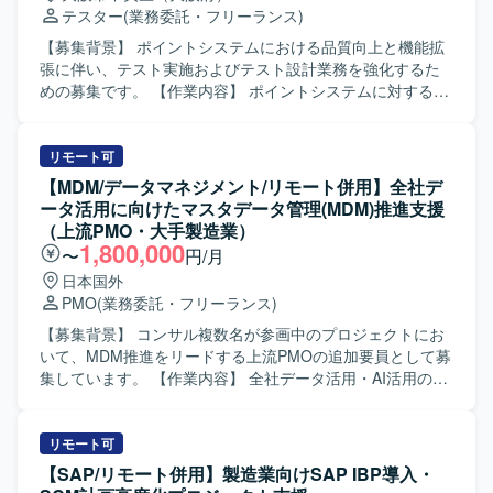
テスター
(業務委託・フリーランス)
【募集背景】 ポイントシステムにおける品質向上と機能拡
張に伴い、テスト実施およびテスト設計業務を強化するた
めの募集です。 【作業内容】 ポイントシステムに対するテ
スト実施およびテスト設計を行っていただきます。銀行や
カードとの連携を含む複雑な仕様を理解し、ファイル連携
やAPI連携を踏まえたテスト観点の洗い出しやテストケース
リモート可
作成、E2E等の自動化テスト設計・実施、テスト結果の整理
【MDM/データマネジメント/リモート併用】全社デ
および不具合起票・管理などの品質管理・QA業務を担当し
ータ活用に向けたマスタデータ管理(MDM)推進支援
ていただきます。 【求める人物像】 複雑な仕様や業務フロ
（上流PMO・大手製造業）
ーを自ら理解し、抜け漏れのないテスト設計を主体的に進
1,800,000
〜
円/月
められる方を求めています。開発メンバーや関係者とコミ
日本国外
ュニケーションを取りながら、品質向上の観点で改善提案
PMO
(業務委託・フリーランス)
ができる方です。 【ポジションの魅力】 ポイントシステム
における銀行・カード連携など、多数の外部システムとの
【募集背景】 コンサル複数名が参画中のプロジェクトにお
連携を伴う大規模システムの品質管理に携わることができ
いて、MDM推進をリードする上流PMOの追加要員として募
ます。テスト設計から自動化まで一連のQA業務を経験でき
集しています。 【作業内容】 全社データ活用・AI活用の前
るため、品質保証エンジニアとしてのスキル向上が期待で
提となるマスタデータ管理の推進役として、複数部門への
きます。 【開発環境】 ポイントシステムを対象としたファ
ヒアリングを実施し論点を構造化していただきます。曖昧
イル連携およびAPI連携を含むシステム環境でのテスト設計
なテーマを推進計画やロードマップに落とし込み、MDM推
リモート可
およびテスト自動化環境を利用していただきます。
進をリードしながらPMOとしてプロジェクトを推進してい
【SAP/リモート併用】製造業向けSAP IBP導入・
ただきます。経営層や部長層向けの資料を作成し、ディス