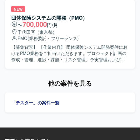
を生かしつつ、デジタルプランニング事業の中心で経験を
ロジェクト推進を強化するための募集となります。 【作業
積んでいただけます。 【開発環境】 SAP IBPおよびサプラ
内容】 要件定義の妥当性を確認し、業務要件および非機能
NEW
イチェーン計画関連ツールを用いた環境で作業していただ
要件の整理を支援していただきます。プロジェクト全体の
団体保険システムの開発（PMO）
きます。
進行管理やスケジュールの妥当性確認を行い、ベンダーコ
700,000
〜
円/月
ントロールを実施していただきます。開発工程からテスト
千代田区（東京都）
工程までの推進支援を行い、完成後の移行計画策定を支援
PMO
(業務委託・フリーランス)
していただきます。また、先方PMO担当者へのPMO業務の
伴走および育成支援も担っていただきます。 【求める人物
【募集背景】 【作業内容】 団体保険システム開発案件にお
像】 業務要件と非機能要件の双方を理解し、スケジュール
けるPMO業務をご担当いただきます。プロジェクト計画の
や体制、開発規模の妥当性を判断できる方を求めていま
作成・管理、進捗・課題・リスク管理、予実管理および報
す。要件定義の内容や事業部からの要望を的確に整理し、
告資料作成を行っていただきます。品質管理、変更管理、
全体構想としてまとめられる方が望ましいです。答えが明
リリース管理、プロジェクト管理プロセスやテンプレート
確でない打ち合わせの場面でも論点を整理し、関係者と円
の整備・改善、ドキュメント管理の統括もご担当いただき
他の案件を見る
滑にコミュニケーションを取りながら方向性を見出せる方
ます。 【求める人物像】 立場の異なる関係者に論理的かつ
にご活躍いただきます。先方PMO担当者のスキルアップを
簡潔に説明し、迅速に取りまとめられる方を求めていま
意識しつつ伴走し、プロジェクト全体を俯瞰して自ら考え
す。主体的かつ積極的に業務へ取り組める方を歓迎しま
「テスター」の案件一覧
主体的に推進できる方を歓迎します。 【ポジションの魅
す。 【ポジションの魅力】 大規模Web業務アプリケーショ
力】 大手企業の基幹的な経費精算システム刷新プロジェク
ン開発において、プロジェクト運営全般を支援できます。
トにPMOとして参画し、業務要件チームと非機能要件チー
【開発環境】 Web業務アプリケーションです。
ムの両方を横断的にリードできるポジションです。プロジ
ェクト推進だけでなく、PMO体制や進め方の設計、ベンダ
ーへの指摘や調整など、上流から全体を見渡したマネジメ