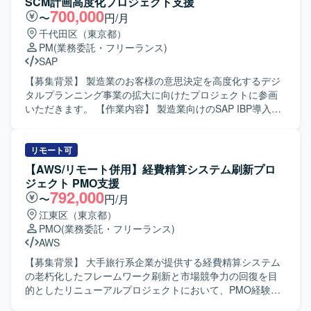
SCM計画高度化プロジェクト支援
カッションのファシリテーションも行っていただきます。
700,000
〜
円/月
【求める人物像】 多領域横断の推進体制が未整備な状況で
千代田区（東京都）
も、自ら主体的に関係者へ働きかけ、曖昧なテーマを整理
PM
(業務委託・フリーランス)
しながら推進計画に落とし込める方を求めています。業務
SAP
とITを横断した視点を持ち、複数部門とのコミュニケーシ
ョンをリードできる方が望ましいです。 【ポジションの魅
【募集背景】 製造業のお客様の意思決定を高度化するデジ
力】 大手製造業の全社データ活用やAI活用の前提となるマ
タルプランニング事業の拡大に向けたプロジェクトに参画
スタデータ管理の基盤づくりに、上流PMOとして深く関与
いただきます。 【作業内容】 製造業向けのSAP IBP導入お
できるポジションです。データガバナンスやMDM領域での
よびサプライチェーン計画高度化プロジェクトにおいて、
経験を活かしつつ、経営層とのディスカッションを通じて
生産管理や生産計画領域のシステム導入支援を行っていた
上流工程の経験を積むことができます。 【開発環境】
だきます。組立またはプロセス製造業におけるサプライチ
リモート可
MDMやデータマネジメントに関する各種ツールやドキュメ
ェーン計画(PSI)業務を踏まえ、要件整理や計画プロセスの
【AWS/リモート併用】経費精算システム刷新プロ
ントを活用しながら、業務・IT横断でプロジェクトを推進
高度化に向けた支援を実施いただきます。プロジェクトの
ジェクト PMO支援
していただきます。
推進や関係者との調整を通じて、計画業務の高度化を図っ
792,000
〜
円/月
ていただきます。 【求める人物像】 生産管理または生産計
江東区（東京都）
画に関する深い業務理解をお持ちで、自ら主体的にプロジ
PMO
(業務委託・フリーランス)
ェクトを推進いただける方を求めています。関係者と円滑
AWS
にコミュニケーションを取りながら、課題を整理し解決に
導ける方にご参画いただきたいです。 【ポジションの魅
【募集背景】 大手旅行系企業が提供する経費精算システム
力】 製造業のサプライチェーン計画領域において、最新の
の老朽化したフレームワーク刷新と市場競争力の回復を目
計画ソリューションを活用しながら、意思決定高度化に直
的としたリニューアルプロジェクトにおいて、PMO経験者
接貢献できるプロジェクトになります。生産系に強い知見
および開発プロジェクト経験者を外部からアサインし、プ