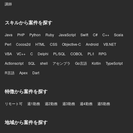
講師
スキルから案件を探す
Java
PHP
Python
Ruby
JavaScript
Swift
C#
C++
Scala
Perl
Cocos2d
HTML
CSS
Objective-C
Android
VB.NET
VBA
VC++
C
Delphi
PL/SQL
COBOL
PL/I
RPG
Actionscript
SQL
shell
アセンブラ
Go言語
Kotlin
TypeScript
R言語
Apex
Dart
特徴から案件を探す
リモート可
週1勤務
週2勤務
週3勤務
週4勤務
週5勤務
地域から案件を探す