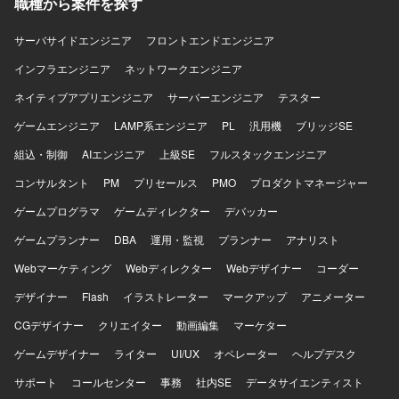
ントスキルを発揮できます。また、先方PMO担当者の育成
職種から案件を探す
を通じて、ナレッジ移転や組織力強化にも貢献していただ
けます。 【開発環境】 経費精算システムのリニューアルに
サーバサイドエンジニア
フロントエンドエンジニア
あたり、老朽化したフレームワークからの刷新を予定して
インフラエンジニア
ネットワークエンジニア
おり、一部でAWSを利用したサービス・システムの活用が
想定されています。
ネイティブアプリエンジニア
サーバーエンジニア
テスター
ゲームエンジニア
LAMP系エンジニア
PL
汎用機
ブリッジSE
組込・制御
AIエンジニア
上級SE
フルスタックエンジニア
コンサルタント
PM
プリセールス
PMO
プロダクトマネージャー
ゲームプログラマ
ゲームディレクター
デバッカー
ゲームプランナー
DBA
運用・監視
プランナー
アナリスト
Webマーケティング
Webディレクター
Webデザイナー
コーダー
デザイナー
Flash
イラストレーター
マークアップ
アニメーター
CGデザイナー
クリエイター
動画編集
マーケター
ゲームデザイナー
ライター
UI/UX
オペレーター
ヘルプデスク
サポート
コールセンター
事務
社内SE
データサイエンティスト