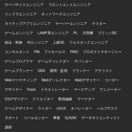
サーバサイドエンジニア
フロントエンドエンジニア
インフラエンジニア
ネットワークエンジニア
ネイティブアプリエンジニア
サーバーエンジニア
テスター
ゲームエンジニア
LAMP系エンジニア
PL
汎用機
ブリッジSE
組込・制御
AIエンジニア
上級SE
フルスタックエンジニア
コンサルタント
PM
プリセールス
PMO
プロダクトマネージャー
ゲームプログラマ
ゲームディレクター
デバッカー
ゲームプランナー
DBA
運用・監視
プランナー
アナリスト
Webマーケティング
Webディレクター
Webデザイナー
コーダー
デザイナー
Flash
イラストレーター
マークアップ
アニメーター
CGデザイナー
クリエイター
動画編集
マーケター
ゲームデザイナー
ライター
UI/UX
オペレーター
ヘルプデスク
サポート
コールセンター
事務
社内SE
データサイエンティスト
講師