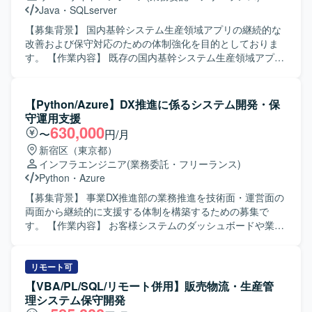
て遂行できる方を求めております。チームメンバーやリー
Java
・
SQLserver
ダーと連携しながらも、自ら課題を発見し主体的に対応で
きる方、コミュニケーションを取りながら柔軟に業務を進
【募集背景】 国内基幹システム生産領域アプリの継続的な
められる方にマッチするポジションです。 【ポジションの
改善および保守対応のための体制強化を目的としておりま
魅力】 大手企業向けシステムの開発から運用保守まで一貫
す。 【作業内容】 既存の国内基幹システム生産領域アプリ
して関わることができ、改善開発やバージョンアップ対応
ケーションに対して、要件定義から基本設計、開発、保守
を通じて継続的なスキルアップが可能です。少人数チーム
まで一連の工程をご担当いただきます。業務要件に基づく
のため、リーダーのサポートをしながら設計・開発・運用
機能改善や不具合改修、パフォーマンス改善などを行い、
【Python/Azure】DX推進に係るシステム開発・保
まで幅広い経験を積むことができます。 【開発環境】
継続的なシステム品質および利便性の向上を図っていただ
守運用支援
Java、SpringBoot、SQLを用いたWebシステムの開発環境
きます。 【求める人物像】 関係者と円滑にコミュニケーシ
630,000
〜
円/月
となります。一部でPythonを利用したシステムも存在して
ョンを取りながら業務を進められる方を求めております。
新宿区（東京都）
おり、スキルに応じて担当いただく可能性があります。
前向きかつ柔軟な思考で、既存システムの改善点を自ら検
インフラエンジニア
(業務委託・フリーランス)
討し、主体的に提案・実行いただける方にご活躍いただけ
Python
・
Azure
る環境です。 【ポジションの魅力】 国内基幹システムの中
核となる生産領域アプリケーションに携わることで、業務
【募集背景】 事業DX推進部の業務推進を技術面・運営面の
理解と技術スキルの双方をバランス良く高めることができ
両面から継続的に支援する体制を構築するための募集で
ます。要件定義から保守まで幅広い工程に関わるため、上
す。 【作業内容】 お客様システムのダッシュボードや業務
流から下流まで一貫したシステム開発経験を積むことがで
システムの新規開発や機能改善を行います。また、運用工
きます。 【開発環境】 SPAベースのWebアプリケーション
程の効率化や既存プログラムの解析・調査、設計・運用に
およびSQL・Javaを用いたシステム開発環境となります。
関するドキュメント整備、ナレッジ蓄積などを通じてDX推
リモート可
進に係るシステム開発・保守運用・運用改善・ナレッジ整
【VBA/PL/SQL/リモート併用】販売物流・生産管
備などの支援を行います。さらに、業務の標準化や属人化
理システム保守開発
の解消、運用品質の向上に向けた改善提案も行います。