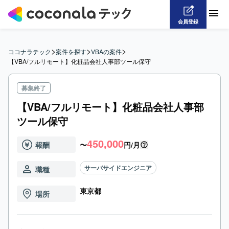
会員登録
>
>
>
ココナラテック
案件を探す
VBAの案件
【VBA/フルリモート】化粧品会社人事部ツール保守
募集終了
【VBA/フルリモート】化粧品会社人事部
ツール保守
450,000
報酬
〜
円/月
サーバサイドエンジニア
職種
東京都
場所