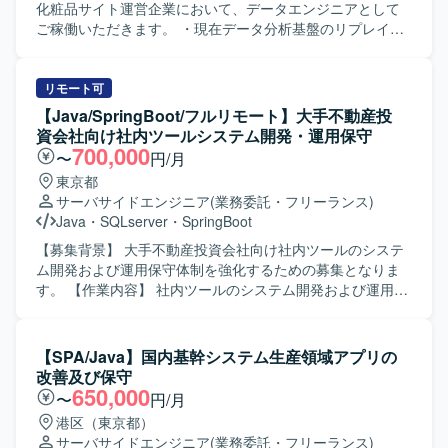
化粧品サイト運営企業において、データエンジニアとして
ご稼働いただきます。 ・現在データ分析基盤のリプレイス
プロジェクトを進めており、開発を進めていく上でdbtを用
いたデータモデリング要員としてご参画いただきます。
【ポジションの魅力】 ・フルリモート案件ですので、リラ
リモート可
ックスした状態で勤務することができます。 ・複数名が参
【Java/SpringBoot/フルリモート】大手不動産投
画しており、参画中の技術者様からも稼働が安定していて
資会社向け社内ツールシステム開発・運用保守
働きやすいとお話を伺っております。 【開発環境】 ・
700,000
〜
円/月
BigQuery ・Docker ・dbt ・Composer ・GitHub
東京都
サーバサイドエンジニア
(業務委託・フリーランス)
Java
・
SQLserver
・
SpringBoot
【募集背景】 大手不動産投資会社向け社内ツールのシステ
ム開発および運用保守体制を強化するための募集となりま
す。 【作業内容】 社内ツールのシステム開発および運用保
守をご担当いただきます。具体的には、不具合修正や要
望・課題に対する改善開発、システムのリソースおよびパ
フォーマンス監視、異常発生時の対応、バージョンアップ
【SPA/Java】国内基幹システム生産領域アプリの
対応などを行っていただきます。また、関連システムのデ
改善及び保守
ータ移行対応にも携わっていただきます。リーダーのサポ
650,000
〜
円/月
ートポジションとして、状況に応じて主体的に動いていた
港区（東京都）
だきます。 【求める人物像】 基本設計以降の工程を自走し
サーバサイドエンジニア
(業務委託・フリーランス)