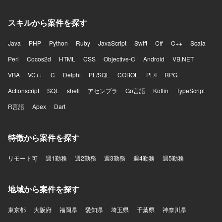
スキルから案件を探す
Java
PHP
Python
Ruby
JavaScript
Swift
C#
C++
Scala
Perl
Cocos2d
HTML
CSS
Objective-C
Android
VB.NET
VBA
VC++
C
Delphi
PL/SQL
COBOL
PL/I
RPG
Actionscript
SQL
shell
アセンブラ
Go言語
Kotlin
TypeScript
R言語
Apex
Dart
特徴から案件を探す
リモート可
週1勤務
週2勤務
週3勤務
週4勤務
週5勤務
地域から案件を探す
東京都
大阪府
福岡県
愛知県
埼玉県
千葉県
神奈川県