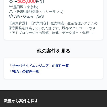
585,000
〜
円/月
【求める人物像】 技術面と運営面の両面から主体的に支援
墨田区（東京都）
し、業務の標準化や属人化の解消、運用品質の向上に向け
上級SE
(業務委託・フリーランス)
た改善提案を継続的に行っていただける方を求めていま
VBA
・
Oracle
・
AWS
す。 【ポジションの魅力】 事業DX推進部の一員として、お
客様のダッシュボードや業務システムの開発から運用改
【募集背景】 【作業内容】 販売物流・生産管理システムの
善、ナレッジ蓄積まで一貫して関わることで、DX推進にお
保守開発を担当していただきます。既存マクロコードやス
ける幅広い経験と知見を蓄積していただけます。継続的な
トアドプロシージャの読解、改修、データ抽出・分析、業
協力体制のもとで、業務プロセス改善や標準化にも深く関
務効率化ツールの構築を行っていただきます。システム運
与していただけます。 【開発環境】 Azure上の各種リソー
用保守および設計開発に携わっていただきます。 【求める
ス（ADF、AML、BLOB、AppService）やPowerBIを活用
人物像】 能動的に業務を推進し、関係部署や現場と円滑に
他の案件を見る
し、ダッシュボードや業務システムの開発・運用を行いま
連携できる方を求めています。 【ポジションの魅力】 販売
す。
物流・生産管理領域のシステム保守開発に幅広く携わるこ
とができます。 【開発環境】 Excel VBA、
「サーバサイドエンジニア」の案件一覧
Oracle（PL/SQL）を使用します。
「VBA」の案件一覧
職種から案件を探す