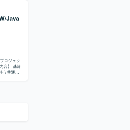
業がメインと
る
周囲とコミ
/Java
、金融ドメ
知識と、
いただけま
ことがで
ション開発を
改プロジェク
た進め方を想
伴う共通技
する共通技術
理、作業スケ
、開発者へ
データ移行・
ョンを取りな
フレームか
基盤・共通技