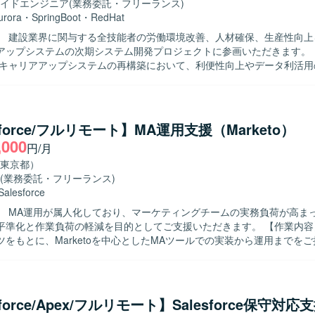
イドエンジニア
(業務委託・フリーランス)
urora
・
SpringBoot
・
RedHat
】 建設業界に関与する全技能者の労働環境改善、人材確保、生産性向上
ップシステムの次期システム開発プロジェクトに参画いただきます。 【作業内
業キャリアアップシステムの再構築において、利便性向上やデータ利活用
テム運用・保守、事業拡大への拡張性確保を目的とした次期システムの
タ移行作業を担当していただきます。 アプリケーション設計・開発、デ
既存データ構造の分析やマッピング設計、SQLやシェルスクリプトを用
っていただきます。 【求める人物像】 システムの目的や業務背景を理
sforce/フルリモート】MA運用支援（Marketo）
課題や不明点を洗い出して関係者と調整しながら設計・実装を進められ
,000
円/月
。 チームメンバーと連携しながら主体的に動き、品質と生産性の両立を
す。 【ポジションの魅力】 社会インフラとしての役割を担うキ
東京都）
プシステムの再構築に上流工程から関わることができ、大規模なデータ
(業務委託・フリーランス)
活用したシステム開発の経験を積むことができます。 アプリケーション
Salesforce
られる環境です。 【開発環境】 Java、React、Amazon Aurora
】 MA運用が属人化しており、マーケティングチームの実務負荷が高ま
QL、Red Hat Enterprise Linux、Spring Boot などを用いたWeb業務
化と作業負荷の軽減を目的としてご支援いただきます。 【作業内容】 提供され
ータ移行を行っております。
ツをもとに、Marketoを中心としたMAツールでの実装から運用までを
体的には、メール配信の設定、キャンペーンの設計および設定、リスト
ークンの実装・調整など、各種マーケティング施策の実務オペレーショ
レートを正確に守りながら
られる方を求めています。細かな確認作業やテスト・チェック対応を丁
sforce/Apex/フルリモート】Salesforce保守対応
を継続できる方が望ましいです。 【ポジションの魅力】 MA運用の実務を