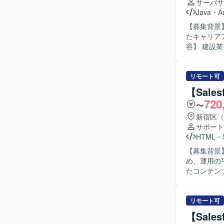
サーバサ
Java
・
A
【募集背景
たキャリアア
容】 建設
定的なシス
およびデー
計・実装、
リモート可
理の実装・検証などを行
【Sale
解し、自ら
720
〜
ております
務に取り組める方が望ましいで
新宿区（
ャリアアッ
サポート
ウド環境を
HTML
・
タ移行の両面でスキルを高め
【募集背景
PostgreS
め、運用の平準
の開発・デ
たコンテン
きます。具
グラムやト
いただきます。 【求める人物像】 MA運用におけるルールやテンプ
リモート可
作業を進め
【Sale
安定した品質で運用