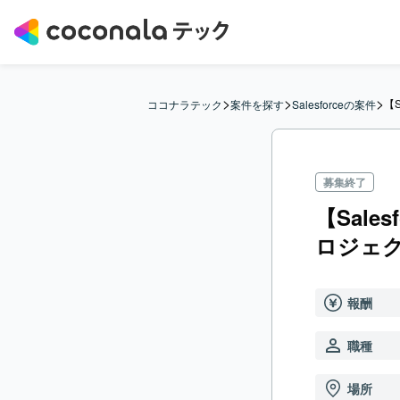
>
>
>
【S
ココナラテック
案件を探す
Salesforceの案件
募集終了
【Sale
ロジェ
報酬
職種
場所