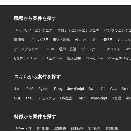
術の設計・
流から関与
す。 【開発環境】 現行環境としては富士通メインフレーム、AIM、SystemWaker、AIM/DB、
職種から案件を探す
INTERST
JBoss、
Java、SQ
サーバサイドエンジニア
フロントエンドエンジニア
インフラエンジ
汎用機
ブリッジSE
組込・制御
AIエンジニア
上級SE
フルスタ
ゲームプランナー
DBA
運用・監視
プランナー
アナリスト
W
CGデザイナー
クリエイター
動画編集
マーケター
ゲームデザイ
スキルから案件を探す
Java
PHP
Python
Ruby
JavaScript
Swift
C#
C++
Scala
SQL
shell
アセンブラ
Go言語
Kotlin
TypeScript
R言語
Ap
特徴から案件を探す
リモート可
週1勤務
週2勤務
週3勤務
週4勤務
週5勤務