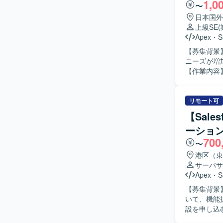
1,0
〜
通じて、マ
る運用の平
日本国外
チームの中核メンバーと
上級SE
心に、HTM
Apex
・
S
【募集背景】
ニーズが増
【作業内容】 ・
守対応や問
のすり合わ
る質疑応答や
リモート可
す。 ・新
【Sal
ていただき
ーショ
す。 【求める人物像】 ・顧客とのコミュニケーションを通じて課題を整理し、自ら主体的に提
700
案・推進して
〜
つ、新しい
港区（東
いです。 【ポジションの魅力】 ・Salesforceの複数クラウド（ServiceCloud, SalesCloud,
サーバサ
Classi
Apex
・
S
衝から実装
【募集背景
ることがで
いて、機能拡張お
験を積んでいただけます。 【開発環境】 Salesfor
設を申し込む
境）、Apex
Salesf
ます。