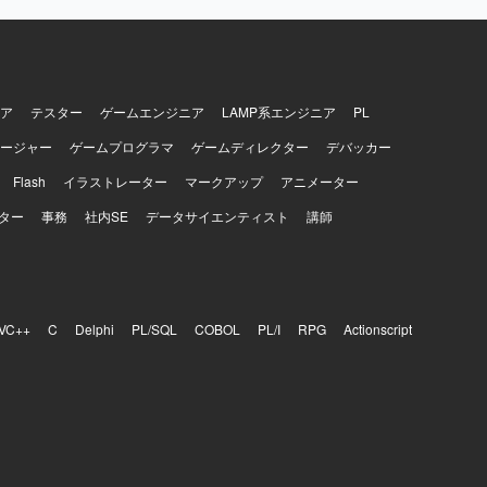
支援として上
ションで
pache、
開発言語として
ア
テスター
ゲームエンジニア
LAMP系エンジニア
PL
ージャー
ゲームプログラマ
ゲームディレクター
デバッカー
Flash
イラストレーター
マークアップ
アニメーター
ター
事務
社内SE
データサイエンティスト
講師
VC++
C
Delphi
PL/SQL
COBOL
PL/I
RPG
Actionscript