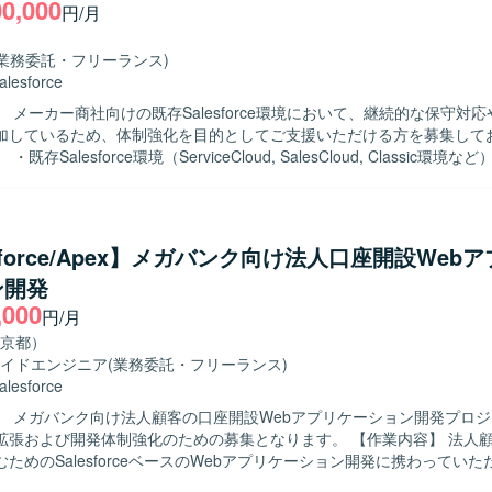
00,000
円/月
ーケティングオートメーション領域の知見を深めることができます。属
準化に関わることで、運用設計や改善提案にも携わる機会があり、マー
してご活躍いただけます。 【開発環境】 MAツールとしてMarketoを中
(業務委託・フリーランス)
L/CSSで構成されたLPやフォームを取り扱う環境となります。
alesforce
 メーカー商社向けの既存Salesforce環境において、継続的な保守対
加しているため、体制強化を目的としてご支援いただける方を募集して
既存Salesforce環境（ServiceCloud, SalesCloud, Classic環境
合せ対応を行っていただきます。 ・顧客との週次定例ミーティングに参
せや課題整理、対応内容の説明を実施していただきます。 ・既存機能の
、標準機能および軽微なApex、Visualforceを用いた機能改修を行っ
規機能について、対応方針の検討から設計・実装・受け入れまで一連の対
esforce/Apex】メガバンク向け法人口座開設Web
ます。 ・その他、関連する開発要件についても状況に応じて対応してい
ン開発
,000
いただける方を求めております。 ・Salesforceに関する知識や経験
円/月
機能や周辺サービスについても前向きにキャッチアップしていただける
京都）
イドエンジニア
(業務委託・フリーランス)
c環境など）に関わることで、幅広い機能・領域の知見を深めていただけます
alesforce
まで一貫して対応することで、上流工程から開発までのスキルをバラン
】 メガバンク向け法人顧客の口座開設Webアプリケーション開発プロ
きます。 ・継続的な保守・改善を通じて、長期的な関係構築と業務理解
よび開発体制強化のための募集となります。 【作業内容】 法人顧客の口座開
ce（ServiceCloud, SalesCloud, Classic環
ためのSalesforceベースのWebアプリケーション開発に携わってい
、Visualforce、AccountEngagement（旧Pardot）などを利用した
orce ApexやAura、もしくはJavaによるWebアプリケーションの知見を生