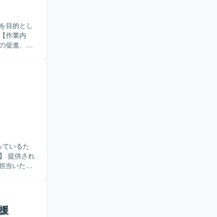
を目的とし
の促進、安
設計・開発
ータ移行設
いた移行処
る方を求め
意識して業
移行やクラ
開発とデー
っているた
アプリケーション
ご担当いただ
操作、プロ
ンを行って
寧に行い、
支援