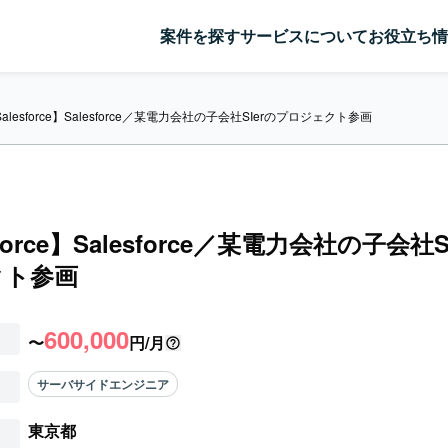
案件を探す
サービスについて
お役立ち情
alesforce】Salesforce／某電力会社の子会社SIerのプロジェクト参画
sforce】Salesforce／某電力会社の子会社S
クト参画
600,000
〜
円/月
サーバサイドエンジニア
東京都