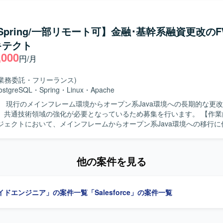
た設計・開発・テストを担当していただきます。6月以降は特に開発作
踏まえた実装および単体・結合テストを自走して進めていただきます。 【求め
与えられたタスクを独力でやり切る主体性をお持ちの方を求めています。
/Spring/一部リモート可】金融･基幹系融資更改のFW
ョンを取りながら、仕様理解や設計意図を踏まえて開発を進められる方
キテクト
も学習意欲を持って取り組んでいただける方が望ましいです。 【ポジションの魅
,000
模なメガバンク向けシステム開発に参画することで、金融業界特有の業務
円/月
orceを中心としたクラウドアプリケーション開発のスキルを同時に習得して
発の比重が高いため、ユーザー体験を意識した設計・実装の経験を積む
(業務委託・フリーランス)
フルスタック志向のキャリアにもつながるポジションです。 【開発環境】
ostgreSQL
・
Spring
・
Linux
・
Apache
orceを基盤とした環境で、ApexやAuraなどの機能を用いたWebアプリケー
】 現行のメインフレーム環境からオープン系Java環境への長期的な更
帳票はSVF Cloudを利用し、アジャイル開発のプラクティスを取り入れ
共通技術領域の強化が必要となっているため募集を行います。 【作業内容】 基幹
す。
ジェクトにおいて、メインフレームからオープン系Java環境への移行に
っていただきます。SPRINGフレームワークやクラウド運用・方式に関
理、設計・開発に関する技術支援、PM補佐としての要件検討および整
検討・作成・管理、課題管理などのプロジェクト資料の作成および管理
他の案件を見る
からQA対応、テスト作業（結合・総合・リグレッションテスト等）や
だきます。 【求める人物像】 自発的に必要なタスクを洗い出し、
体的に作業を進められる方を求めています。関係者とのコミュニケーシ
イドエンジニア」の案件一覧
「Salesforce」の案件一覧
し、改善に向けて能動的に動ける方が望ましいです。 【ポジションの魅力】 大
・基幹系システムの更改プロジェクトに長期的に関わることで、メイン
への移行ノウハウや、SPRING/Javaおよびクラウドを活用した共通