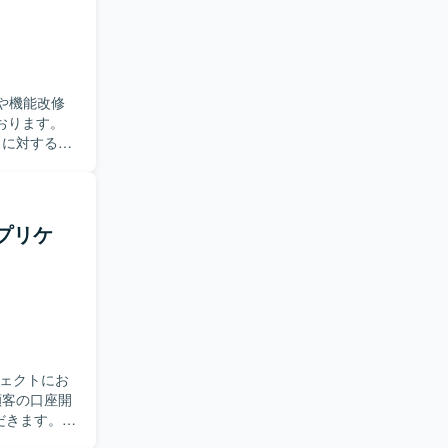
人化してい
ケティング
応や機能改修
おります。
など）に対する保
加し、方針
仕様に関す
ていただきま
応を担当し
アプリケ
ただきま
を活かしつ
方が望まし
。 ・顧客折
スよく高め
ジェクトにお
を深める経
ただきます。
環境となっており
かし、画面機能