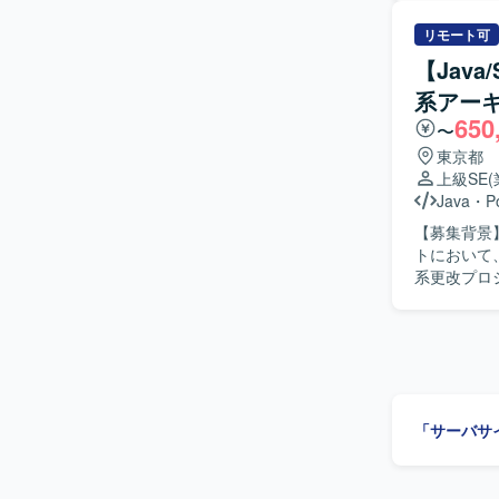
を中心とし
なり、仕様を
リモート可
人物像】 
【Java
ュニケーシ
系アー
インに対して
650
力】 大規
〜
Salesf
東京都
す。画面開
上級SE
き、将来的な
Java
・
P
Salesf
【募集背景
行います。
トにおいて、
定していま
系更改プロ
術支援を行
の検討・整
ジュールの
の仕様説明
切替作業の支援を行っていた
1人称で主
「サーバサ
がら課題を整理
規模な金融
らオープン系