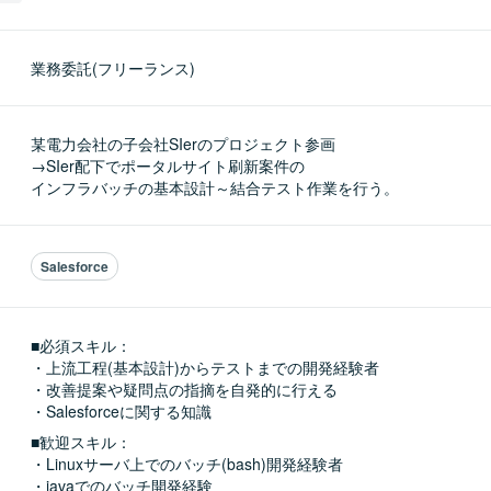
業務委託(フリーランス)
某電力会社の子会社SIerのプロジェクト参画

→SIer配下でポータルサイト刷新案件の

インフラバッチの基本設計～結合テスト作業を行う。
Salesforce
■必須スキル：
・上流工程(基本設計)からテストまでの開発経験者

・改善提案や疑問点の指摘を自発的に行える

・Salesforceに関する知識
■歓迎スキル：
・Linuxサーバ上でのバッチ(bash)開発経験者

・javaでのバッチ開発経験