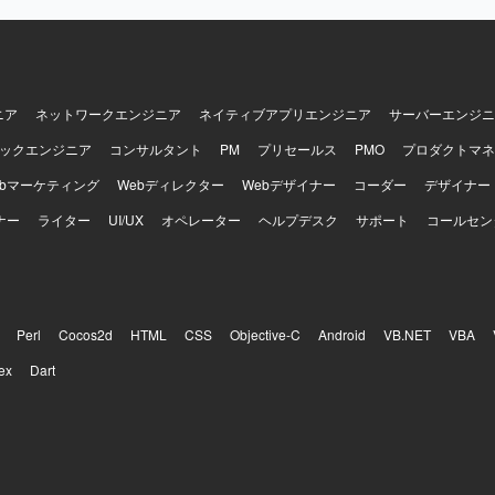
運用に関する知見を幅広く習得していただけます。PM補佐や共通技術
できるため、アーキテクト志向やテックリード志向の方にも適したポジ
AGEなどが利用されており、更改後はLinux、WindowsServer、Oracle、A
Springフレームワーク、Javaなどを用いたオープン系環境となります。
L、shell、HTML、JSP、DBとしてPostgreSQLなどを使用します。
ニア
ネットワークエンジニア
ネイティブアプリエンジニア
サーバーエンジニ
ックエンジニア
コンサルタント
PM
プリセールス
PMO
プロダクトマネ
ebマーケティング
Webディレクター
Webデザイナー
コーダー
デザイナー
ナー
ライター
UI/UX
オペレーター
ヘルプデスク
サポート
コールセン
Perl
Cocos2d
HTML
CSS
Objective-C
Android
VB.NET
VBA
ex
Dart