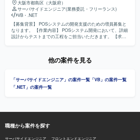
大阪市都島区（大阪府）
を丁寧に行い、周囲とコミュニケーションを取りながら保
サーバサイドエンジニア
(業務委託・フリーランス)
守作業を進められる方が望ましいです。 【ポジションの魅
VB
・
.NET
力】 複数のデータベースやメインフレームを含むレガシー
環境の保守を通じて、既存システムの構造理解やソース解
【募集背景】 POSシステムの開発支援のための増員募集と
析スキルを高めることができます。リバースエンジニアリ
なります。 【作業内容】 POSシステム開発において、詳細
ングや設計書整備の経験を積むことで、保守・改修系プロ
設計からテストまでの工程をご担当いただきます。 【求め
ジェクトでの市場価値向上が期待できます。 【開発環境】
る人物像】 POSシステムの特性を理解し、シーケンスなど
DB：Oracle／Sybase／SQL Server 2013、メインフレー
通信周りの知識を活かして主体的に開発に取り組んでいた
ム：IBM i／DB2、サーバー：Windows Server（NT4.0、
だける方を求めております。 【ポジションの魅力】 POSシ
他の案件を見る
2003、2012）／Linux などの環境で稼働する業務系社内シ
ステムに関する知見を活かしつつ、詳細設計からテストま
ステムとなります。
で一連の工程に関わることができる案件です。 【開発環
境】 VB.NETを用いたPOSシステム開発環境となります。
「サーバサイドエンジニア」の案件一覧
「VB」の案件一覧
「.NET」の案件一覧
職種から案件を探す
サーバサイドエンジニア
フロントエンドエンジニア