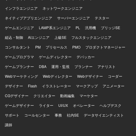
インフラエンジニア
ネットワークエンジニア
ネイティブアプリエンジニア
サーバーエンジニア
テスター
ゲームエンジニア
LAMP系エンジニア
PL
汎用機
ブリッジSE
組込・制御
AIエンジニア
上級SE
フルスタックエンジニア
コンサルタント
PM
プリセールス
PMO
プロダクトマネージャー
ゲームプログラマ
ゲームディレクター
デバッカー
ゲームプランナー
DBA
運用・監視
プランナー
アナリスト
Webマーケティング
Webディレクター
Webデザイナー
コーダー
デザイナー
Flash
イラストレーター
マークアップ
アニメーター
CGデザイナー
クリエイター
動画編集
マーケター
ゲームデザイナー
ライター
UI/UX
オペレーター
ヘルプデスク
サポート
コールセンター
事務
社内SE
データサイエンティスト
講師