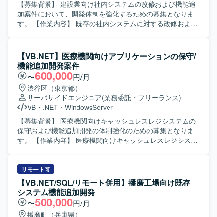
【募集背景】 建設業向け社内システムの改修および機能追
加案件において、開発体制を強化するための募集となりま
す。 【作業内容】 既存の社内システムに対する改修および
機能追加に携わっていただきます。具体的には、設計業
務、開発作業、試験要領書の作成、試験の実施などを担当
していただきます。また、必要に応じて顧客との打ち合わ
【VB.NET】医療機関向けアプリケーションの保守/
せに同席し、要件や仕様の確認を行っていただきます。
機能追加開発案件
【求める人物像】 担当する業務範囲を主体的に遂行でき、
600,000
〜
円/月
関係者とのコミュニケーションを取りながら進行できる方
渋谷区（東京都）
を求めております。仕様や要件の変化にも柔軟に対応し、
サーバサイドエンジニア
(業務委託・フリーランス)
責任感を持って品質確保に取り組んでいただける方が望ま
VB
・
.NET
・
WindowsServer
しいです。 【ポジションの魅力】 既存システムの改修・機
能追加を通じて、業務理解を深めながら上流から下流まで
【募集背景】 医療機関向けキャッシュレスレジシステムの
一連の工程に関わることができます。顧客との打ち合わせ
保守および機能追加開発の体制強化のための募集となりま
に同席する機会もあり、要件把握から実装・試験まで一貫
す。 【作業内容】 医療機関向けキャッシュレスレジシステ
した経験を積むことができます。 【開発環境】
ムにおけるWindowsアプリケーション（VB.NET）の保守お
VB.net（Windows Forms）およびOracleを用いた環境での
よび機能追加開発を行っていただきます。具体的には、既
開発となります。バージョン管理にはGitを利用いたしま
存機能の改修、障害対応、要望に基づく新機能の設計・実
リモート可
す。
装、APIを使用した外部システムとの連携機能の実装などを
【VB.NET/SQL/リモート併用】播磨工場向け既存
担当していただきます。また、AI（Claude）を活用した実
システム機能追加開発
装検討やプロトタイピングなども行っていただきます。
500,000
〜
円/月
【求める人物像】 主体的に課題を発見し提案・推進できる
播磨町（兵庫県）