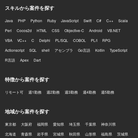
スキルから案件を探す
Java
PHP
Python
Ruby
JavaScript
Swift
C#
C++
Scala
Perl
Cocos2d
HTML
CSS
Objective-C
Android
VB.NET
VBA
VC++
C
Delphi
PL/SQL
COBOL
PL/I
RPG
Actionscript
SQL
shell
アセンブラ
Go言語
Kotlin
TypeScript
R言語
Apex
Dart
特徴から案件を探す
リモート可
週1勤務
週2勤務
週3勤務
週4勤務
週5勤務
地域から案件を探す
東京都
大阪府
福岡県
愛知県
埼玉県
千葉県
神奈川県
北海道
青森県
岩手県
宮城県
秋田県
山形県
福島県
茨城県