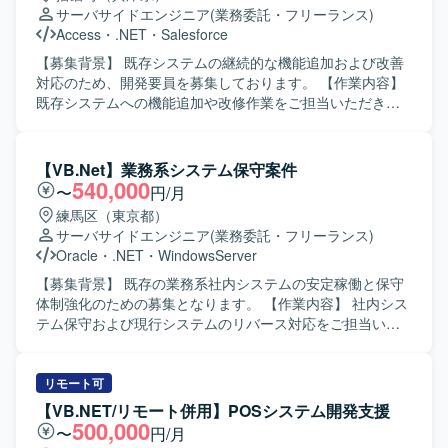
方を求めております。周囲と円滑にコミュニケーションを
サーバサイドエンジニア
(業務委託・フリーランス)
取りながら開発を進められる方、既存システムの仕様理解
Access
・
.NET
・
Salesforce
に粘り強く取り組める方にマッチするポジションです。
【ポジションの魅力】 医療機関向けのキャッシュレスレジ
【募集背景】 既存システムの継続的な機能追加および改善
システムという社会的意義の高いサービスに携わることが
対応のため、開発要員を募集しております。 【作業内容】
できます。既存システムの保守に加え、新機能の開発やAI
既存システムへの機能追加や改修作業をご担当いただきま
を用いた実装にも関わることができ、業務系Windowsアプ
す。設計内容の把握から実装、動作確認まで一連の開発工
リケーション開発やAI活用の経験を深めていただけます。
程をお任せいたします。関係者とコミュニケーションを取
【開発環境】 VB.NETを用いたWindowsアプリケーション
りながら、仕様調整や不具合修正にも対応いただきます。
【VB.Net】業務系システム保守案件
開発環境での作業となります。API連携を前提としたシステ
【求める人物像】 自立して業務を進められ、周囲と円滑に
540,000
〜
円/月
ム構成となっており、AIツールとしてClaudeを利用可能で
コミュニケーションを取りながら開発を進められる方を求
練馬区（東京都）
す。
めております。状況に応じて柔軟に対応し、既存システム
サーバサイドエンジニア
(業務委託・フリーランス)
の理解を深めながら着実に作業を進めていただける方が望
Oracle
・
.NET
・
WindowsServer
ましいです。 【ポジションの魅力】 既存システムの機能追
加・改修を通じて業務知識と開発スキルの双方を高めてい
【募集背景】 既存の業務系社内システムの安定稼働と保守
ただけます。長期的な参画が想定されており、システム全
体制強化のための募集となります。 【作業内容】 社内シス
体の構造理解を深めながら継続的に開発に携わることがで
テム保守および現行システムのリバース対応をご担当いた
きます。 【開発環境】 VB.NET を用いたアプリケーション
だきます。既存システムの引継ぎを行い、ソース解析や設
開発および SQL を用いたデータベース連携開発が中心とな
計書作成などのドキュメント整備を実施していただきま
る環境です。
す。レガシー環境で稼働しているシステムの保守・改善も
リモート可
行っていただきます。 【求める人物像】 レガシー環境に抵
【VB.NET/リモート併用】POSシステム開発支援
抗がなく、既存システムの仕様把握やソース解析を粘り強
500,000
〜
円/月
く行っていただける方を求めています。ドキュメント作成