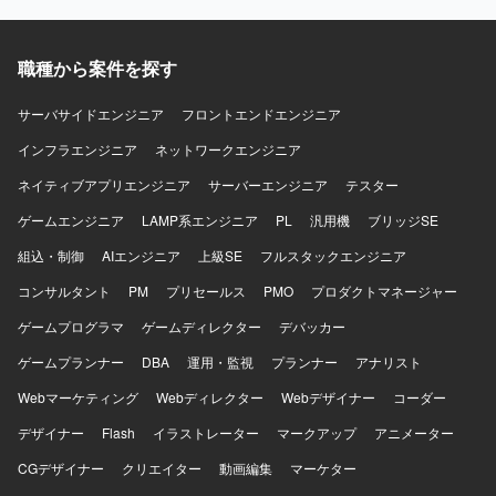
ションの魅力】 大手流通業向けの大規模ネットワーク基盤
に上流工程から携わることができ、設計から構築、テス
ト、リリースまで一貫して経験を積むことができます。
職種から案件を探す
Cisco製品を中心とした実務を通じて、各種プロトコルの知
見や設計スキルをさらに高めることができます。 【開発環
サーバサイドエンジニア
フロントエンドエンジニア
境】 Cisco製ネットワーク機器を中心としたネットワーク環
インフラエンジニア
境での設計・構築および保守運用となります。
ネットワークエンジニア
ネイティブアプリエンジニア
サーバーエンジニア
テスター
ゲームエンジニア
LAMP系エンジニア
PL
汎用機
ブリッジSE
組込・制御
AIエンジニア
上級SE
フルスタックエンジニア
コンサルタント
PM
プリセールス
PMO
プロダクトマネージャー
ゲームプログラマ
ゲームディレクター
デバッカー
ゲームプランナー
DBA
運用・監視
プランナー
アナリスト
Webマーケティング
Webディレクター
Webデザイナー
コーダー
デザイナー
Flash
イラストレーター
マークアップ
アニメーター
CGデザイナー
クリエイター
動画編集
マーケター