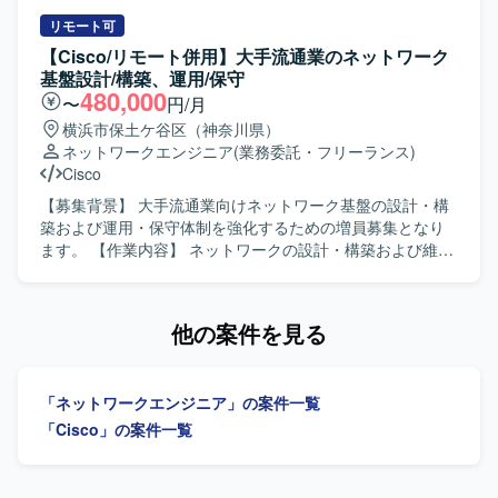
力】 中央省庁向けの重要度が高い大規模ネットワーク認証
ットに接続してAWS環境へアクセスする構成に変更する対
基盤の設計・構築に携わることで、高度なセキュリティ要
応を行います。基本設計からリリースまで一連の工程をご
リモート可
件に対応したネットワーク設計スキルを磨いていただけま
担当いただきます。 【求める人物像】 ネットワークおよび
【Cisco/リモート併用】大手流通業のネットワーク
す。 Ciscoの先進的なソリューション（ISE、DNAC等）を
クラウド環境に関する知識を活かし、設計からリリースま
基盤設計/構築、運用/保守
活用した認証・ネットワーク制御の実務経験を深めること
で主体的に対応いただける方を求めています。 【ポジショ
480,000
〜
円/月
ができます。 【開発環境】 ネットワーク製品： Cisco
ンの魅力】 AWSとCisco機器を組み合わせたネットワーク
横浜市保土ケ谷区（神奈川県）
Catalyst, WLC, Cisco ISE, Cisco DNA Center (DNAC) 認証
構成変更案件において、基本設計からリリースまで一貫し
ネットワークエンジニア
(業務委託・フリーランス)
プロトコル： RADIUS, LDAP サーバーOS： Linux,
て携わることで、クラウド接続やVPNに関する知見を深め
Cisco
Windows Server（証明書・認証周り） 担当工程： 基本設
ていただけます。 【開発環境】 AWS（Site to Site VPN）、
計〜詳細設計〜構築〜検証・テスト
Cisco機器（スイッチ、ルーター）、ブレイクアウトルータ
【募集背景】 大手流通業向けネットワーク基盤の設計・構
ー、IPsecルーター、ローカルブレイクアウト（TLS等）、
築および運用・保守体制を強化するための増員募集となり
インターネットVPN（IPsec）を使用します。
ます。 【作業内容】 ネットワークの設計・構築および維持
保守支援業務を行います。具体的には、基本設計・詳細設
計、単体から連結テスト、リリース作業まで一連の工程を
ご担当いただきます。コンフィグや手順書の作成を行い、
他の案件を見る
ネットワーク機器の設定変更作業も実施いたします。デー
タセンタ内の構築案件や要件追加案件において、詳細設計
から一人称で対応し、顧客や他メンバと連携しながら案件
「ネットワークエンジニア」の案件一覧
を推進していただきます。 【求める人物像】 ネットワーク
設計・構築の実務経験を活かし、自ら課題を見つけて主体
「Cisco」の案件一覧
的に行動できる方を求めています。顧客やチームメンバと
円滑にコミュニケーションを取りながら、責任感を持って
案件を推進できる方にマッチするポジションです。 【ポジ