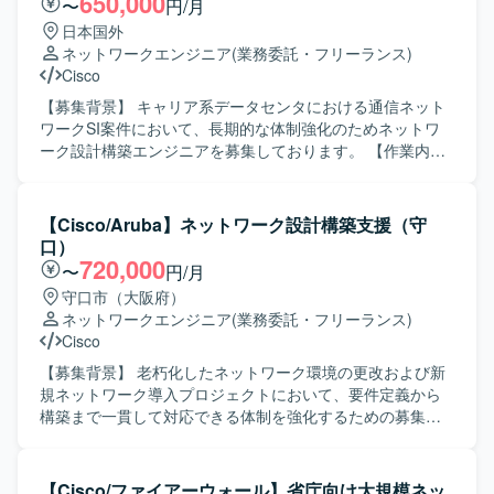
650,000
〜
円/月
日本国外
ネットワークエンジニア
(業務委託・フリーランス)
Cisco
【募集背景】 キャリア系データセンタにおける通信ネット
ワークSI案件において、長期的な体制強化のためネットワ
ーク設計構築エンジニアを募集しております。 【作業内
容】 要件に基づき、キャリア系データセンタの通信ネット
ワーク設計から構築までをご担当いただきます。 主な作業
は以下を想定しております。 ・ネットワークの詳細設計
【Cisco/Aruba】ネットワーク設計構築支援（守
（物理設計、論理設計） ・パラメータ設計 ・各種設定・構
口）
成に関する手順書作成 ・商用切替などの商用作業対応 ・デ
720,000
〜
円/月
ータセンタにおける初期設定作業（必要に応じてACI関連作
守口市（大阪府）
業を現地で実施する場合があります） 【求める人物像】 ・
ネットワークエンジニア
(業務委託・フリーランス)
中長期で安定して参画いただける方 ・ネットワーク技術の
Cisco
キャッチアップに前向きに取り組める方 ・手順書作成など
ドキュメント作業も丁寧に対応いただける方 ・関係者とコ
【募集背景】 老朽化したネットワーク環境の更改および新
ミュニケーションを取りながら主体的に作業を進められる
規ネットワーク導入プロジェクトにおいて、要件定義から
方 【ポジションの魅力】 ・キャリア系データセンタの基幹
構築まで一貫して対応できる体制を強化するための募集で
ネットワークに関わることで、大規模なネットワーク設計
す。 【作業内容】 老朽化および新規ネットワーク構築にお
構築の経験を積むことができます。 ・Cisco NexusやACI、
ける要件定義、基本設計、詳細設計、移行設計、運用設
ロードバランサ、ファイアウォール等を活用した高度なネ
計、構築までをご担当いただきます。 既存ネットワーク環
【Cisco/ファイアーウォール】省庁向け大規模ネッ