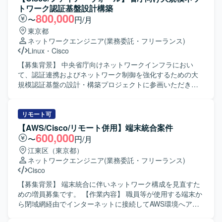
ットワーク技術に携わることができます。 ・長期想定のた
境の現地調査、構成や設置場所、配線、影響範囲の確認を
トワーク認証基盤設計構築
め、腰を据えてスキルアップしながら参画いただけます。
行い、その結果を踏まえた新規導入やリプレースの検討を
800,000
〜
円/月
【開発環境】 ・ネットワーク機器：Cisco Nexusシリー
実施します。 ベンダーや現場担当者との調整、作業手順の
東京都
ズ、Cisco ACI、A10、F5 など ・ドキュメント：各種設計
確認など、関係各所とのコミュニケーションを取りながら
ネットワークエンジニア
(業務委託・フリーランス)
書・手順書作成ツール（詳細は別途）
円滑な導入・移行を推進していただきます。 【求める人物
Linux
・
Cisco
像】 現地で自ら確認すべき点を主体的に確認しに行動でき
る方を求めています。 業者や担当者と会話しながら、状況
【募集背景】 中央省庁向けネットワークインフラにおい
に応じた提案や調整を行い、プロジェクトを前向きに推進
て、認証連携およびネットワーク制御を強化するための大
できる方を歓迎いたします。 【ポジションの魅力】 老朽化
規模認証基盤の設計・構築プロジェクトに参画いただきま
したネットワークの更改から新規導入まで、上流工程から
す。 【作業内容】 Cisco機器（Catalyst, WLC, ISE, DNAC
構築フェーズまで一気通貫で携わることができるため、ネ
等）を用いた認証連携・ネットワーク制御の設計および構
ットワークエンジニアとしてのスキルを総合的に高めてい
築を行っていただきます。 RADIUS / LDAPを用いたユーザ
リモート可
ただけます。 複数ベンダー機器を扱う環境での設計・構築
ー・端末認証基盤の設計・構築を実施していただきます。
【AWS/Cisco/リモート併用】端末統合案件
経験を積むことができ、将来的なリーダーポジションを目
安全な無線LAN（Wi-Fi）環境の設計・構築および電波・ア
600,000
〜
円/月
指す方にも適したポジションです。 【開発環境】 Cisco
クセス制御の検討・実装を行っていただきます。 Linux /
江東区（東京都）
L2/L3スイッチ、Aruba L2/L3スイッチ、VPN機器、
Windowsサーバー上でのログ調査、証明書設定、認証連携
ネットワークエンジニア
(業務委託・フリーランス)
FortiGateやPaloaltoなどのネットワーク機器を中心とした
に伴う各種設定・検証作業を担当していただきます。 プロ
Cisco
環境です。
ジェクトに伴う設計書、パラメータシート、テスト仕様書
などの技術ドキュメントを作成していただきます。 【求め
【募集背景】 端末統合に伴いネットワーク構成を見直すた
る人物像】 認証や証明書、ネットワークポリシー制御に強
めの増員募集です。 【作業内容】 職員等が使用する端末か
みを持ち、高い専門性を活かして主体的に設計・構築をリ
ら閉域網経由でインターネットに接続してAWS環境へアク
ードしていただける方を求めています。 【ポジションの魅
セスしていた構成を、閉域網を経由せずに直接インターネ