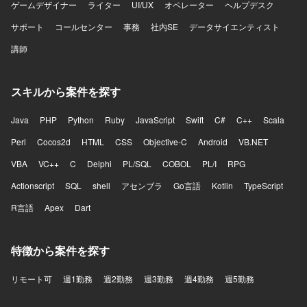
ゲームデザイナー
ライター
UI/UX
オペレーター
ヘルプデスク
サポート
コールセンター
事務
社内SE
データサイエンティスト
講師
スキルから案件を探す
Java
PHP
Python
Ruby
JavaScript
Swift
C#
C++
Scala
Perl
Cocos2d
HTML
CSS
Objective-C
Android
VB.NET
VBA
VC++
C
Delphi
PL/SQL
COBOL
PL/I
RPG
Actionscript
SQL
shell
アセンブラ
Go言語
Kotlin
TypeScript
R言語
Apex
Dart
特徴から案件を探す
リモート可
週1勤務
週2勤務
週3勤務
週4勤務
週5勤務