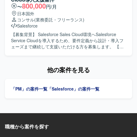
ます。 インフラ領域に対する関心が高く、新しい技術やプ
ョン提案、プロジェクトマネジメント、社内のAIエンジニ
800,000
〜
円/月
ロジェクト規模にも柔軟に対応できる方を歓迎いたしま
アを巻き込んだプロジェクトの牽引などをご担当いただき
日本国外
す。 【ポジションの魅力】 通信系大手顧客向けの大規模プ
ます。また、後続フェーズでは要件定義内容を踏まえた開
コンサル
(業務委託・フリーランス)
ロジェクトにPMとして参画でき、AI向けサーバーやストレ
発対応をご担当いただく可能性があります。建設業界向け
Salesforce
ージなど先端インフラの導入案件に携わることができま
見積もり自動作成AIの開発や、建設業界向け設備DB自動構
す。 複数のPMやSE部隊、外部ベンダーとの協働を通じ
築AIの開発などのプロジェクトに携わっていただきます。
【募集背景】 Salesforce Sales Cloud環境へSalesforce
て、上流から下流まで一連の工程に関わることで、インフ
【求める人物像】 AIエンジニアと連携しながら顧客の業務
Service Cloudを導入するため、要件定義から設計・導入フ
ラプロジェクトマネジメントのスキルを幅広く伸ばしてい
課題を正確に理解し、ITシステムとして整理できる方を求
ェーズまで継続して支援いただける方を募集します。 【作
ただけます。 【開発環境】 AI向けサーバーおよびストレー
めています。最新のAI技術や業界トレンドに関心を持ち、
業内容】 既存の外部Webサイト上のフォームからメールで
ジを中心としたインフラ環境を対象としたHW導入プロジェ
自ら学習しながらプロジェクトを推進していただける方に
受信する情報をもとに、Service Cloud上でケース管理を行
クトとなります。
マッチするポジションです。 【ポジションの魅力】 不動産/
う仕組みを構築します。要件定義後半から参画し、設計・
他の案件を見る
建築業界などレガシー業界向けにAIを活用したソリューシ
導入、開発、テスト、UAT支援を行っていただきます。
ョンを提供する最前線のプロジェクトに参画し、要件定義
【求める人物像】 顧客との折衝や要件ヒアリングを通じ
から開発まで一気通貫で携わることができます。大手顧客
て、関係者と円滑に連携できる方を求めています。 【ポジ
「PM」の案件一覧
「Salesforce」の案件一覧
向けプロジェクトでのマネジメント経験を積みながら、AI
ションの魅力】 数百名規模を想定したSalesforce Service
技術に関する知見も深めていただけます。 【開発環境】 AI
Cloud導入において、要件定義から本番導入まで一貫して携
エンジニアと協働しながら、AI SaaSおよびAI受託開発プロ
わることができます。 【開発環境】 Salesforce Sales
ジェクトの環境で開発を行います。
Cloud、Salesforce Service Cloudを利用します。
職種から案件を探す