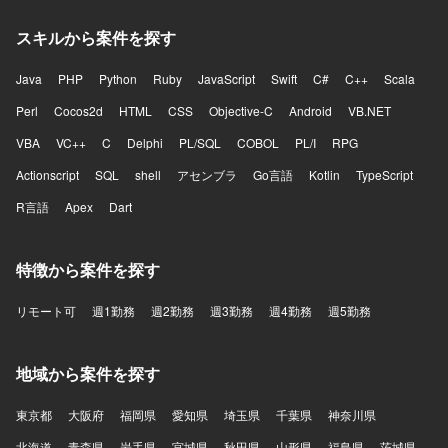
スキルから案件を探す
Java
PHP
Python
Ruby
JavaScript
Swift
C#
C++
Scala
Perl
Cocos2d
HTML
CSS
Objective-C
Android
VB.NET
VBA
VC++
C
Delphi
PL/SQL
COBOL
PL/I
RPG
Actionscript
SQL
shell
アセンブラ
Go言語
Kotlin
TypeScript
R言語
Apex
Dart
特徴から案件を探す
リモート可
週1勤務
週2勤務
週3勤務
週4勤務
週5勤務
地域から案件を探す
東京都
大阪府
福岡県
愛知県
埼玉県
千葉県
神奈川県
北海道
青森県
岩手県
宮城県
秋田県
山形県
福島県
茨城県