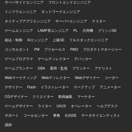
サーバサイドエンジニア
フロントエンドエンジニア
インフラエンジニア
ネットワークエンジニア
ネイティブアプリエンジニア
サーバーエンジニア
テスター
ゲームエンジニア
LAMP系エンジニア
PL
汎用機
ブリッジSE
組込・制御
AIエンジニア
上級SE
フルスタックエンジニア
コンサルタント
PM
プリセールス
PMO
プロダクトマネージャー
ゲームプログラマ
ゲームディレクター
デバッカー
ゲームプランナー
DBA
運用・監視
プランナー
アナリスト
Webマーケティング
Webディレクター
Webデザイナー
コーダー
デザイナー
Flash
イラストレーター
マークアップ
アニメーター
CGデザイナー
クリエイター
動画編集
マーケター
ゲームデザイナー
ライター
UI/UX
オペレーター
ヘルプデスク
サポート
コールセンター
事務
社内SE
データサイエンティスト
講師