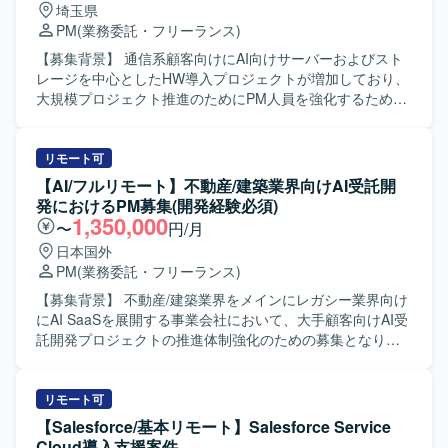
埼玉県
す。 ・継続的な保守・改善を通じて、長期的な関係構築と
移行・リリース支援をご担当いただきます。 SEとしては、
PM
(業務委託・フリーランス)
業務理解を深める経験を積んでいただけます。 【開発環
Salesforce機能の設定・開発、外部連携のSalesforce側対
境】 Salesforce（ServiceCloud, SalesCloud, Classic環
応、設計書などのドキュメント作成、テスト仕様書作成お
【募集背景】 通信系顧客向けにAI向けサーバーおよびスト
境）、Apex、Visualforce、AccountEngagement（旧
よびテスト実施、不具合対応、移行・リリース支援をご担
レージを中心としたHW導入プロジェクトが増加しており、
Pardot）などを利用した環境となっております。
当いただきます。 【求める人物像】 上流工程を自走でき、
大規模プロジェクト推進のためにPM人員を強化するための
設計から実装まで一貫して対応できる方を求めています。
募集となります。 【作業内容】 インフラベンダーにおける
能動的に日本語でコミュニケーションを取りながら、関係
通信系顧客向けHW導入プロジェクトのPMとして、AI向け
者と連携し主体的に課題解決に取り組める方にご活躍いた
サーバーおよびストレージを中心とした導入案件の管理全
リモート可
だきたいと考えております。長期的な参画を前提に、継続
般をご担当いただきます。 顧客との打ち合わせや作業日程
【AI/フルリモート】不動産/建築業界向けAI受託開
的な改善提案や業務理解の深化に取り組んでいただける方
調整、QA対応などの対外折衝を行っていただきます。 ベン
発におけるPM募集(開発経験必須)
を歓迎いたします。 【ポジションの魅力】 法人向けコンタ
ダー内のSE部隊との間で、作業日程およびリソースアサイ
1,350,000
〜
円/月
クトセンター領域において、Salesforce Service Cloudや
ンの調整、課題整理を実施していただきます。 搬入業者の
日本国外
Data Cloud / Agentforceなどの最新機能を活用した構築プロ
手配やデータセンター側への入館申請など、機器搬入に関
PM
(業務委託・フリーランス)
ジェクトに上流から参画できる環境です。PM/PL/SEそれぞ
わる各種手続きをご担当いただきます。 データセンターへ
れのポジションで、大規模案件の推進経験や外部連携を含
の機器搬入および現地作業への立会いを行っていただきま
【募集背景】 不動産/建築業界をメインにレガシー業界向け
む統合案件の知見を深めながら、長期的な視点でキャリア
す。 各種会議資料、スケジュール表、課題管理表、QA表、
にAI SaaSを展開する事業会社において、大手顧客向けAI受
形成に取り組んでいただけます。 【開発環境】 Salesforce
議事録など、プロジェクト運営に必要なドキュメントの作
託開発プロジェクトの推進体制強化のための募集となりま
Service Cloudを中心とした構成にて、CTIや外部システム
成・更新を行っていただきます。 複数のPMと連携しながら
す。 【作業内容】 大手顧客向けAI受託開発プロジェクトに
とのAPI・SSO・バッチ連携などを含む環境での構築・開発
大規模プロジェクト全体の推進役として関与していただき
おいて、AIエンジニアと並走しながら顧客の業務課題をシ
を行います。
ます。 【求める人物像】 関係者と円滑にコミュニケーショ
ステム要件に落とし込むプロジェクトマネジメント業務を
リモート可
ンを取りながら、複数のタスクやステークホルダーを整理
ご担当いただきます。具体的には、顧客要望と企業のAI技
【Salesforce/基本リモート】Salesforce Service
し、主体的にプロジェクトを推進いただける方を求めてい
術とをつなぐITシステムの要件定義、顧客へのソリューシ
Cloud導入支援案件