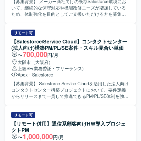
【募集背景】 メーカー商社向けの既存Salesforce環境にお
いて、継続的な保守対応や機能改修ニーズが増加している
ため、体制強化を目的としてご支援いただける方を募集し
ております。 【作業内容】 ・既存Salesforce環境
（ServiceCloud, SalesCloud, Classic環境など）に対する保
守対応や問合せ対応を行っていただきます。 ・顧客との週
リモート可
次定例ミーティングに参加し、方針のすり合わせや課題整
【Salesforce/Service Cloud】コンタクトセンター
理、対応内容の説明を実施していただきます。 ・既存機能
(法人向け)構築PM/PL/SE案件・スキル見合い単価
の仕様に関する質疑応答や、標準機能および軽微なApex、
700,000
〜
円/月
Visualforceを用いた機能改修を行っていただきます。 ・新
大阪市（大阪府）
規機能について、対応方針の検討から設計・実装・受け入
上級SE
(業務委託・フリーランス)
れまで一連の対応を担当していただきます。 ・その他、関
Apex
・
Salesforce
連する開発要件についても状況に応じて対応していただき
ます。 【求める人物像】 ・顧客とのコミュニケーションを
【募集背景】 Salesforce Service Cloudを活用した法人向け
通じて課題を整理し、自ら主体的に提案・推進していただ
コンタクトセンター構築プロジェクトにおいて、要件定義
ける方を求めております。 ・Salesforceに関する知識や経
からリリースまで一貫して推進できるPM/PL/SE体制を強化
験を活かしつつ、新しい機能や周辺サービスについても前
するための募集となります。 【作業内容】 PMとしては、
向きにキャッチアップしていただける方が望ましいです。
プロジェクト全体の進捗・課題・リスク管理、スケジュー
【ポジションの魅力】 ・Salesforceの複数クラウド
ル調整、顧客折衝、各種会議のファシリテート、メンバー
リモート可
（ServiceCloud, SalesCloud, Classic環境など）に関わるこ
管理、成果物レビューおよび品質・納期・スコープ管理を
【リモート併用】通信系顧客向けHW導入プロジェ
とで、幅広い機能・領域の知見を深めていただけます。 ・
ご担当いただきます。 PLとしては、業務要件整理、業務お
クトPM
顧客折衝から実装まで一貫して対応することで、上流工程
よび運用フロー設計、Salesforce機能設計・仕様調整、設計
1,000,000
〜
円/月
から開発までのスキルをバランスよく高めることができま
レビュー、開発メンバーの管理・フォロー、テスト計画や