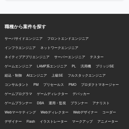
タイプの作成と検証を行う環境です。
も参画していただけます。 【開発環境】 RAG構築やAIエー
社内業務DX推進に向けて主体的に取り組み、関係者と連携
ジェント開発を行うAI開発チームと連携しながら、DX推進
しながらRAG基盤の高度化に継続的に取り組んでいただけ
のための業務設計およびアーキテクチャ検討を行う環境で
る方を求めます。 【ポジションの魅力】 社内業務DXプロジ
作業していただきます。
ェクトの中核となるRAG基盤の企画から実装、改善まで一
職種から案件を探す
貫して担当でき、生成AIやベクトルDB、ナレッジグラフと
いった先端技術を活用した仕組みづくりに携わることがで
きます。 【開発環境】 RAG（検索拡張生成）、ベクトル
サーバサイドエンジニア
フロントエンドエンジニア
DB、ナレッジグラフなどを活用した検索基盤および生成AI
インフラエンジニア
ネットワークエンジニア
関連技術を用いた環境です。
ネイティブアプリエンジニア
サーバーエンジニア
テスター
ゲームエンジニア
LAMP系エンジニア
PL
汎用機
ブリッジSE
組込・制御
AIエンジニア
上級SE
フルスタックエンジニア
コンサルタント
PM
プリセールス
PMO
プロダクトマネージャー
ゲームプログラマ
ゲームディレクター
デバッカー
ゲームプランナー
DBA
運用・監視
プランナー
アナリスト
Webマーケティング
Webディレクター
Webデザイナー
コーダー
デザイナー
Flash
イラストレーター
マークアップ
アニメーター