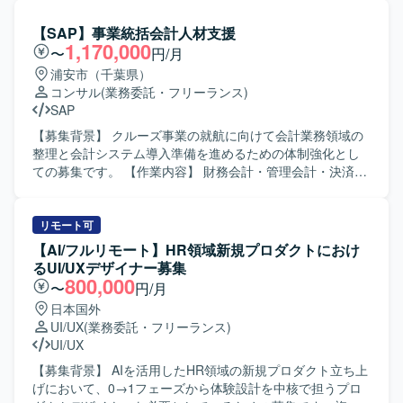
【SAP】事業統括会計人材支援
1,170,000
〜
円/月
浦安市（千葉県）
コンサル
(業務委託・フリーランス)
SAP
【募集背景】 クルーズ事業の就航に向けて会計業務領域の
整理と会計システム導入準備を進めるための体制強化とし
ての募集です。 【作業内容】 財務会計・管理会計・決済・
債権債務管理等の会計業務領域を対象に、現行業務の整理
や帳票・管理項目の棚卸、To-Be業務要件の定義を行ってい
ただきます。 また、販売管理・購買管理・在庫管理・棚卸
リモート可
等の周辺業務と会計領域の連携を見据え、経理部門側の立
【AI/フルリモート】HR領域新規プロダクトにおけ
場で業務整理や会計処理の接続整理を推進していただきま
るUI/UXデザイナー募集
す。 さらに、会計システム導入に向けた業務要件、機能要
800,000
〜
円/月
件、データ連携要件の整理や、会計システムと周辺システ
日本国外
ムの連携論点整理を行っていただきます。 必要に応じて、
UI/UX
(業務委託・フリーランス)
経理実務の一部対応や資料作成を通じて、経理部門の業務
UI/UX
負荷軽減にも携わっていただきます。 【求める人物像】 会
計知識だけでなく実際の経理業務への理解が深く、業務・
【募集背景】 AIを活用したHR領域の新規プロダクト立ち上
データ・帳票・管理項目を整理したうえで要件化できる方
げにおいて、0→1フェーズから体験設計を中核で担うプロ