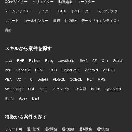
CGデザイナー
クリエイター
動画編集
マーケター
ゲームデザイナー
ライター
UI/UX
オペレーター
ヘルプデスク
サポート
コールセンター
事務
社内SE
データサイエンティスト
講師
スキルから案件を探す
Java
PHP
Python
Ruby
JavaScript
Swift
C#
C++
Scala
Perl
Cocos2d
HTML
CSS
Objective-C
Android
VB.NET
VBA
VC++
C
Delphi
PL/SQL
COBOL
PL/I
RPG
Actionscript
SQL
shell
アセンブラ
Go言語
Kotlin
TypeScript
R言語
Apex
Dart
特徴から案件を探す
リモート可
週1勤務
週2勤務
週3勤務
週4勤務
週5勤務