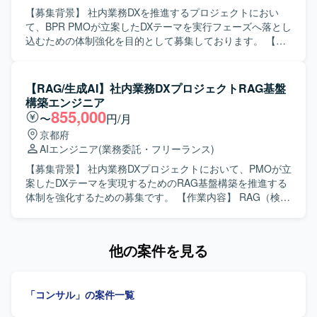
するプロセスに喜びを感じられる方を求めております。 ・
す。 デザインシステムやコンポーネント設計の整備、エン
【募集背景】 社内業務DXを推進するプロジェクトにおい
ユーザー視点に立ち、成果に対して責任感を持ってクリエ
ジニアと協働した実装連携・品質担保を行っていただきま
て、BPR PMOが立案したDXテーマを実行フェーズへ落とし
イティブに取り組める方を歓迎いたします。 ・広告とプロ
す。 【求める人物像】 抽象的な事業仮説やユーザー課題を
込むための体制強化を目的として募集しております。 【作
ダクトなど領域を横断して価値発揮したい方を想定してお
自ら理解し、プロダクトの勝ち筋を高速に検証・構築して
業内容】 BPR PMOが立案したDXテーマの実行フェーズ推
ります。 ・構造的に事象を捉え、ボトルネックを特定しな
いくことを能動的に楽しめる方を求めています。 【ポジシ
進を行っていただきます。現状分析や課題整理を行い、To-
がら改善に取り組める方を求めております。 ・限られた情
ョンの魅力】 AIを活用したHR領域の新規プロダクトにおい
Be業務設計を実施いたします。実行計画の策定および推進
【RAG/生成AI】社内業務DXプロジェクトRAG基盤
報から仮説を立て、高速でPDCAを回せる方を歓迎いたしま
て、0→1フェーズから体験設計を主導しながら、事業やプ
支援を行い、業務・システム両面からのアーキテクチャ提
構築エンジニア
す。 ・自ら手を動かし、事業数字に責任を持って取り組め
ロダクトの勝ち筋づくりに深く関わることができます。
案を担当していただきます。設計方針の検討・整理を行
855,000
〜
円/月
る方を想定しております。 【ポジションの魅力】 ・AIを活
【開発環境】 Figmaや各種AIツールを活用しながらプロト
い、RAG構築・AIエージェント開発メンバーと連携しなが
京都府
用したHR領域の新規プロダクトにおいて、0→1フェーズか
タイプを作成・検証していただきます。
らDX施策の実現をリードしていただきます。あわせて、プ
AIエンジニア
(業務委託・フリーランス)
ら体験設計をリードできる環境です。 ・事業責任者やプロ
ロジェクト関係者との各種調整および推進も行っていただ
ダクトマネージャー、エンジニア、マーケティングメンバ
きます。 【求める人物像】 業務改善とシステムの両面から
【募集背景】 社内業務DXプロジェクトにおいて、PMOが立
ーと密に連携しながら、事業開発・プロダクト開発・マー
最適な実行プランを描くことができ、主体的にプロジェク
案したDXテーマを実現するためのRAG基盤構築を推進する
ケティングを一体で推進する経験を積むことができます。
トを推進していただける方を求めております。PMOやAIエ
体制を強化するための募集です。 【作業内容】 RAG（検索
・抽象度の高い事業仮説やユーザー課題から、「どのよう
ンジニアなど多様な関係者と連携しながら、円滑なコミュ
拡張生成）基盤の企画・設計・実装を行います。ドキュメ
な体験にすべきか」を定義し、検証を重ねながらプロダク
ニケーションを通じてDX施策をリードしていただける方が
ント・FAQ・業務データ等のデータソース設計、取り込
トの勝ち筋をつくっていく経験ができます。 ・Figmaや各
望ましいです。 【ポジションの魅力】 社内業務DX推進の中
み、前処理を実施します。ベクトルDBを活用した検索基盤
他の案件を見る
種AIツールを活用しながら、デザインとプロトタイピング
核として、BPR PMOと連携しながら上流工程から関与でき
の設計・構築・運用を行います。ナレッジグラフの設計・
を高速に回す実践的なスキルを磨くことができます。 【開
るポジションです。業務改善とシステムアーキテクチャの
実装・活用を行います。プロンプト設計および回答品質・
発環境】 ・Figmaを中心としたUIデザインおよびプロトタ
両面に携わることで、DX領域における幅広い知見と経験を
検索精度の評価、改善を行います。AIエージェント開発担
イピング環境を想定しております。 ・v0、Lovable、
「コンサル」の案件一覧
蓄積していただけます。RAG構築やAIエージェント開発メ
当、SE、チームリーダーとの技術連携を行います。RAG基
Claude Code、Cursor等のAIツールを併用しながらプロト
ンバーとの協業を通じて、先進的なAI活用プロジェクトに
盤の継続的な改善・最適化を行います。 【求める人物像】