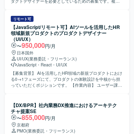
を求めています。 現場ヒアリングを通じて事実を整理し、
ダクトデザイナーを必要としているための募集です。複数
論点や課題を構造化できる方が望ましいです。 新規事業に
のWebサービス立ち上げやグロースの知見を活かしつつ、
おける未整備な状況下でも仮説を立てて業務設計を進めら
新しいユーザー体験を創出していきたいと考えておりま
れ、手を動かして資料作成や業務整理、実務支援まで対応
す。 【作業内容】 ・AIを活用したHR領域の新規プロダク
リモート可
できる方を期待しています。 【ポジションの魅力】 クルー
トにおけるUX設計、情報設計、UIデザインを行っていただ
【JavaScript/リモート可】AIツールを活用したHR
ズ事業という新規事業の立ち上げフェーズにおいて、会
きます。 ・ユーザー課題、事業課題、マーケット仮説を踏
領域新規プロダクトのプロダクトデザイナー
計・経理領域全般の業務設計や要件整理に上流から関わる
まえた体験設計をリードしていただきます。 ・Figmaを用
（UI/UX）
ことができます。 経理部門側の立場で、業績予算や決算対
いたワイヤーフレーム作成、UIデザイン、プロトタイプ作
950,000
〜
円/月
応、管理会計、在庫・棚卸・原価など幅広い実務領域の設
成を行っていただきます。 ・v0、Lovable、Claude Code、
日本国外
計に携わりながら、会計システム導入に向けた要件整理も
Cursor等のAIツールを活用した動くプロトタイプの作成と
UI/UX
(業務委託・フリーランス)
主導できる環境です。 【開発環境】 SAP FI/CO、Oracle
検証を行っていただきます。 ・事業責任者、プロダクトマ
JavaScript
・
React
・
UI/UX
EBS、OBIC、勘定奉行、freee、Money Forward等の会計シ
ネージャー、エンジニア、マーケティングメンバーと連携
ステムを想定した業務要件整理が中心となります。
しながらプロダクトの立ち上げと改善を推進していただき
【募集背景】 AIを活用したHR領域の新規プロダクトにおけ
ます。 ・ユーザーインタビューや定量データに基づく仮説
る0→1フェーズにて、プロダクトの体験設計を中核から担
検証、リリース後の効果検証および改善施策の立案を行っ
っていただくポジションです。 【作業内容】 ユーザー課
ていただきます。 ・グロースを見据えたLP、オンボーディ
題、事業課題、マーケット仮説を踏まえたUX/UI・体験設計
ング、初回体験、継続利用体験の改善に取り組んでいただ
を行っていただきます。 Figmaを用いたワイヤーフレー
きます。 ・デザインシステムやコンポーネント設計の整備
ム、UIデザイン、プロトタイプの作成を行っていただきま
【DX/BPR】社内業務DX推進におけるアーキテク
および運用を行っていただきます。 ・エンジニアと協働
す。 各種AIツールを活用した動くプロトタイプの作成・検
チャ提案SE
し、実装連携や仕様調整、UIの品質担保を行っていただき
証を行っていただきます。 ユーザーインタビューや定量デ
855,000
〜
円/月
ます。 【求める人物像】 ・チームでの成果創出を重視し、
ータをもとにした仮説検証や、リリース後の改善施策立案
京都府
関係部署と連携しながら制作を進行できる方を想定してお
を行っていただきます。 グロースを見据えたLP、オンボー
PMO
(業務委託・フリーランス)
ります。 ・作って終わりではなく、届けて・試して・改善
ディング、初回・継続利用体験の改善を行っていただきま