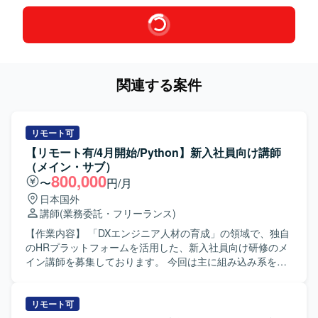
関連する案件
リモート可
【リモート有/4月開始/Python】新入社員向け講師
（メイン・サブ）
800,000
〜
円/月
日本国外
講師
(業務委託・フリーランス)
【作業内容】 「DXエンジニア人材の育成」の領域で、独自
のHRプラットフォームを活用した、新入社員向け研修のメ
イン講師を募集しております。 今回は主に組み込み系をメ
インで教えていただける方を探しております。 一方的に講
義を行う集合研修スタイルではなく、研修生1人1人の習熟
度に応じたアダプティブラーニングを取り入れて運営して
リモート可