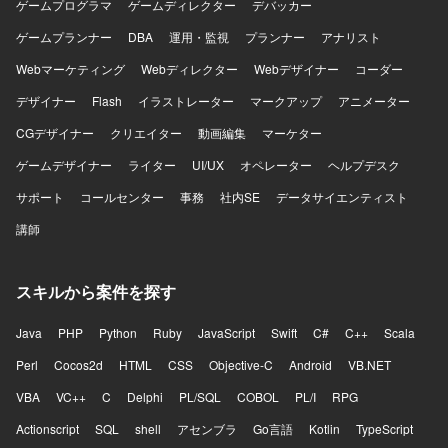
ゲームプログラマ
ゲームディレクター
デバッカー
ゲームプランナー
DBA
運用・監視
プランナー
アナリスト
Webマーケティング
Webディレクター
Webデザイナー
コーダー
デザイナー
Flash
イラストレーター
マークアップ
アニメーター
CGデザイナー
クリエイター
動画編集
マーケター
ゲームデザイナー
ライター
UI/UX
オペレーター
ヘルプデスク
サポート
コールセンター
事務
社内SE
データサイエンティスト
講師
スキルから案件を探す
Java
PHP
Python
Ruby
JavaScript
Swift
C#
C++
Scala
Perl
Cocos2d
HTML
CSS
Objective-C
Android
VB.NET
VBA
VC++
C
Delphi
PL/SQL
COBOL
PL/I
RPG
Actionscript
SQL
shell
アセンブラ
Go言語
Kotlin
TypeScript