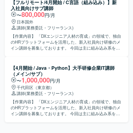
いただきます。（プロダクト使用） ＜業務内容＞ ・研修準
【フルリモート/4月開始 / C言語（組み込み）】新
備 ・朝礼/夕礼の参加 ・クライアント向けの振り返り資料の
入社員向けサブ講師
作成（スライドで1,2ページ程度） ・受講生との1on1 ・講
800,000
〜
円/月
義 ・研修全体のハンドリング ・全体向けの講義 ・進捗度合
日本国外
いにより、講義内容の順番を変更するなどの臨機応変な対
講師
(業務委託・フリーランス)
応 ・教材のカスタマイズ ＜業務詳細＞ ■研修運営準備（報
酬は発生しませんのでご了承ください） ・4月開始前に30h
【作業内容】 「DXエンジニア人材の育成」の領域で、独自
の準備時間が発生する想定です。 -研修で使用する教材（自
のHRプラットフォームを活用した、新入社員向け研修のメ
社プロダクト）などのキャッチアップ -講師としてのふるま
イン講師を募集しております。 今回は主に組み込み系をメ
い方についてのレクチャー -非同期の作業と併せて、キック
インで教えていただける方を探しております。 一方的に講
オフや1on1、講師同士のmtgなどの同期の作業が5hくらい
義を行う集合研修スタイルではなく、研修生1人1人の習熟
発生 ■研修運営 ・各種カリキュラムの運営 ■顧客へのレポ
度に応じたアダプティブラーニングを取り入れて運営して
【4月開始 / Java・Python】大手研修企業IT講師
ーティング ・進捗/勤怠/素行不良などの研修生の報告 ・長
いただきます。（プロダクト使用） ＜業務内容＞ ・研修準
（メイン/サブ）
期間にわたる研修の場合、顧客との運営定例会への出席 / 会
備 ・朝礼/夕礼の参加 ・クライアント向けの振り返り資料の
1,000,000
〜
円/月
議準備
作成（スライドで1,2ページ程度） ・受講生との1on1 ・講
千代田区（東京都）
義 ・研修全体のハンドリング ・全体向けの講義 ・進捗度合
講師
(業務委託・フリーランス)
いにより、講義内容の順番を変更するなどの臨機応変な対
応 ・教材のカスタマイズ ＜業務詳細＞ ■研修運営準備（報
【作業内容】 「DXエンジニア人材の育成」の領域で、独自
酬は発生しませんのでご了承ください） ・4月開始前に30h
のHRプラットフォームを活用した、新入社員向け研修のメ
の準備時間が発生する想定です。 -研修で使用する教材（自
イン講師を募集しております。 今回は主に組み込み系をメ
社プロダクト）などのキャッチアップ -講師としてのふるま
インで教えていただける方を探しております。 一方的に講
い方についてのレクチャー -非同期の作業と併せて、キック
義を行う集合研修スタイルではなく、研修生1人1人の習熟
オフや1on1、講師同士のmtgなどの同期の作業が5hくらい
度に応じたアダプティブラーニングを取り入れて運営して