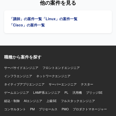
他の案件を見る
発生 ■研修運営 ・各種カリキュラムの運営 ■顧客へのレポ
いただきます。（プロダクト使用） ＜業務内容＞ ・研修準
ーティング ・進捗/勤怠/素行不良などの研修生の報告 ・長
備 ・朝礼/夕礼の参加 ・クライアント向けの振り返り資料の
期間にわたる研修の場合、顧客との運営定例会への出席 / 会
作成（スライドで1,2ページ程度） ・受講生との1on1 ・講
「講師」の案件一覧
「Linux」の案件一覧
議準備
義 ・研修全体のハンドリング ・全体向けの講義 ・進捗度合
いにより、講義内容の順番を変更するなどの臨機応変な対
「Cisco」の案件一覧
応 ・教材のカスタマイズ ＜業務詳細＞ ■研修運営準備（報
酬は発生しませんのでご了承ください） ・4月開始前に30h
の準備時間が発生する想定です。 -研修で使用する教材（自
社プロダクト）などのキャッチアップ -講師としてのふるま
い方についてのレクチャー -非同期の作業と併せて、キック
オフや1on1、講師同士のmtgなどの同期の作業が5hくらい
職種から案件を探す
発生 ■研修運営 ・各種カリキュラムの運営 ■顧客へのレポ
ーティング ・進捗/勤怠/素行不良などの研修生の報告 ・長
サーバサイドエンジニア
フロントエンドエンジニア
期間にわたる研修の場合、顧客との運営定例会への出席 / 会
インフラエンジニア
議準備
ネットワークエンジニア
ネイティブアプリエンジニア
サーバーエンジニア
テスター
ゲームエンジニア
LAMP系エンジニア
PL
汎用機
ブリッジSE
組込・制御
AIエンジニア
上級SE
フルスタックエンジニア
コンサルタント
PM
プリセールス
PMO
プロダクトマネージャー