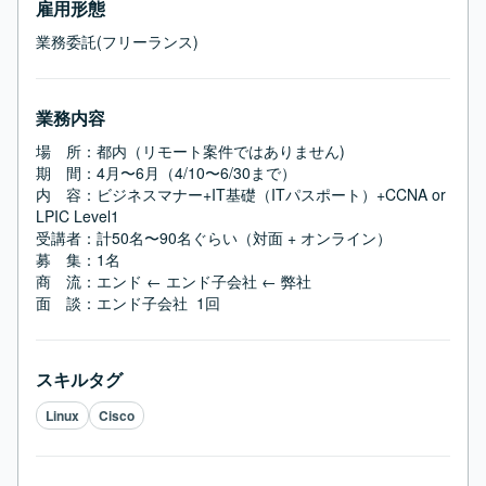
雇用形態
業務委託(フリーランス)
業務内容
場　所：都内（リモート案件ではありません)

期　間：4月〜6月（4/10〜6/30まで）

内　容：ビジネスマナー+IT基礎（ITパスポート）+CCNA or 
LPIC Level1

受講者：計50名〜90名ぐらい（対面 + オンライン）

募　集：1名

商　流：エンド ← エンド子会社 ← 弊社

面　談：エンド子会社  1回
スキルタグ
Linux
Cisco