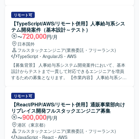
めの募集です。 【作業内容】 既存の債権管理SaaSのリニ
ューアル開発に参画し、フロントエンド（Nuxt 3）および
バックエンド（Express.js）の設計・実装・レビューを行っ
リモート可
ていただきます。インメモリモックで稼働中のAPI群につい
【TypeScript/AWS/リモート併用】人事給与系シス
て、Oracle 19C本番DBへの接続切り替えおよび全機能対応
テム開発案件（基本設計～テスト）
を主導していただきます。帳票ポータル、受注管理との連
720,000
〜
円/月
携機能、OEM切替機能などの次フェーズの要件定義や設計
日本国外
にも関与していただきます。PLポジションでは、スケジュ
フルスタックエンジニア
(業務委託・フリーランス)
ール策定、進捗報告、ステークホルダーとの調整、
TypeScript
・
AngularJS
・
AWS
Playwrightを用いたE2Eテストやコードレビューを通じた品
質管理も担当していただきます。 【求める人物像】 既存の
【募集背景】 人事給与系システム開発案件において、基本
設計やコードを理解した上で、改善点を主体的に提案・実
設計からテストまで一貫して対応できるエンジニアを増員
行できる方を求めています。DB移行やマルチテナント設計
するための募集となります。 【作業内容】 人事給与系シス
など難易度の高い技術課題に対して、リスクや優先度を整
テムの開発プロジェクトに参画し、TypeScriptを用いたフロ
理しながら着実に推進できる方が望ましいです。関係者と
ントエンドおよびバックエンドの設計・実装・テストまで
のコミュニケーションを円滑に行い、チーム全体を巻き込
を一貫してご担当いただきます。スクラム開発のチームの
リモート可
みながら進行管理や品質向上に取り組める方を歓迎しま
一員として、要件整理を踏まえた基本設計、詳細設計、実
【React/PHP/AWS/リモート併用】通販事業部向け
す。 【ポジションの魅力】 マルチテナント型SaaSの中核
装、単体・結合テストを行っていただきます。 【求める人
リプレイス開発フルスタックエンジニア募集
プロダクト刷新において、アプリケーション層からDB層ま
物像】 技術的なキャッチアップやスキル向上に前向きに取
900,000
〜
円/月
で幅広い技術要素に関わることができます。インメモリモ
り組める方を求めています。チームメンバーと積極的にコ
港区（東京都）
ックから本番DBへの切り替えや、大規模機能追加のスコー
ミュニケーションを取りながら、自発的に課題解決に動け
フルスタックエンジニア
(業務委託・フリーランス)
プ管理など、プロジェクトの要となるフェーズでリード経
る方が望ましいです。 【ポジションの魅力】 人事給与領域
JavaScript
・
React
・
AWS