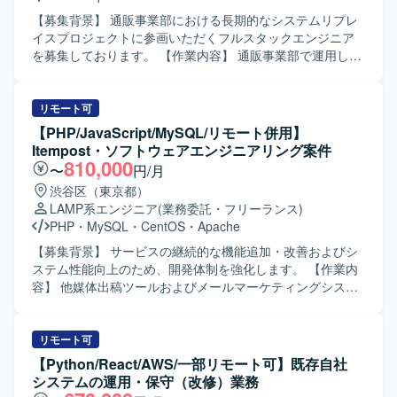
験を積むことができます。フロントエンド・バックエンド
の業務知見を習得しながら、TypeScriptやAWSを中心とし
双方のモダンな技術スタックに携わりながら、アーキテク
たモダンな技術スタックでの開発経験を積むことができま
【募集背景】 通販事業部における長期的なシステムリプレ
チャやテスト戦略の設計にも踏み込める環境です。 【開発
す。設計工程からテストまで幅広い工程を担当できるた
イスプロジェクトに参画いただくフルスタックエンジニア
環境】 TypeScript を用いたフロントエンド（Vue 3 / Nuxt
め、上流から下流まで一貫したスキルを身につけることが
を募集しております。 【作業内容】 通販事業部で運用して
3）およびバックエンド（Node.js / Express.js）構成です。
できます。 【開発環境】 サーバサイド：
いる既存システムのリプレイスにおいて、フロントエンド
DBはOracle 19Cを利用し、Docker / docker-compose によ
TypeScript（Node.js） フロントエンド：
からバックエンドまで一貫した開発業務を担当していただ
るコンテナ型の開発環境を採用しています。Git / GitHub
TypeScript（Angular.js） インフラ：AWS その他：Git、
きます。プロジェクト立ち上げ段階から参画し、アーキテ
リモート可
Flow によるPRベースの開発プロセスと、Playwrightによる
Slack、Teams など
クチャ設計や実装方針の検討にも関わっていただきます。
【PHP/JavaScript/MySQL/リモート併用】
E2Eテストを組み合わせた品質管理体制を整備しています。
長期的なリプレイス計画に基づき、段階的な機能移行や改
Itempost・ソフトウェアエンジニアリング案件
善を行っていただきます。 【求める人物像】 変化を楽しみ
810,000
〜
円/月
ながら主体的に行動し、チーム内外にポジティブな影響を
渋谷区（東京都）
与えられる方を求めております。技術的好奇心だけでなく
LAMP系エンジニア
(業務委託・フリーランス)
事業への貢献を強く意識し、失敗を恐れず挑戦し、その経
PHP
・
MySQL
・
CentOS
・
Apache
験から得た学びを共有できる方にご活躍いただきたいと考
えております。HRTの精神を大切にしながら、状況に応じ
【募集背景】 サービスの継続的な機能追加・改善およびシ
てリーダーシップを発揮してプロジェクトを前に進めてい
ステム性能向上のため、開発体制を強化します。 【作業内
ただきます。 【ポジションの魅力】 長期的なリプレイスプ
容】 他媒体出稿ツールおよびメールマーケティングシステ
ロジェクトの立ち上げから携わることができ、システム全
ムにおける調査・運用保守と、機能開発・改善を担当しま
体のアーキテクチャ設計や技術選定に関わる経験を積むこ
す。不具合調査、原因特定、データ抽出、軽微なバグ修正
とができます。フロントエンドからバックエンド、インフ
を行います。既存機能改修、新機能開発、性能改善、PHP
リモート可
ラまで幅広い技術領域に関与できるため、フルスタックエ
バージョンアップに伴うリファクタリング、AWS環境への
【Python/React/AWS/一部リモート可】既存自社
ンジニアとしてのスキルを大きく伸ばしていただけます。
移行を行います。 【求める人物像】 仕様が固まりきってい
システムの運用・保守（改修）業務
【開発環境】 Reactを中心としたフロントエンド環境と、
ない状態でも不足を洗い出し、関係者と合意形成を進めら