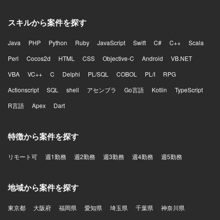
スキルから案件を探す
Java
PHP
Python
Ruby
JavaScript
Swift
C#
C++
Scala
Perl
Cocos2d
HTML
CSS
Objective-C
Android
VB.NET
VBA
VC++
C
Delphi
PL/SQL
COBOL
PL/I
RPG
Actionscript
SQL
shell
アセンブラ
Go言語
Kotlin
TypeScript
R言語
Apex
Dart
特徴から案件を探す
リモート可
週1勤務
週2勤務
週3勤務
週4勤務
週5勤務
地域から案件を探す
東京都
大阪府
福岡県
愛知県
埼玉県
千葉県
神奈川県