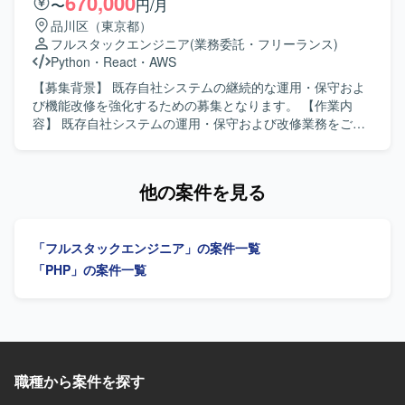
670,000
〜
円/月
PHP／Ruby／Go／Python などを用いたバックエンド環境
れる方を求めます。根拠を持って判断・提案し、主体的に
品川区（東京都）
を想定しております。AWSまたはGCP上にインフラを構築
課題解決へ取り組める方を歓迎します。 【ポジションの魅
フルスタックエンジニア
(業務委託・フリーランス)
し、IaCを用いた構成管理を行っていただきます。Next.js
力】 大規模ECサービスにおいて、企画から設計、開発まで
Python
・
React
・
AWS
や AppRouter などのモダンな技術スタックを取り入れた開
幅広く経験を積めます。 【開発環境】 Linux（CentOS）、
発も行っていただく可能性があります。
Apache、MySQL 8系、PHP 5.6・8.5を使用します。一部
【募集背景】 既存自社システムの継続的な運用・保守およ
AWSを含むハイブリッド構成です。
び機能改修を強化するための募集となります。 【作業内
容】 既存自社システムの運用・保守および改修業務をご担
当いただきます。ソースコード解析を行い仕様書を再構築
していただきます。ビジネスロジックの抽出・整理を行っ
ていただきます。技術的負債の解消に向けた改善提案を実
他の案件を見る
施していただきます。AIツールを活用した効率的な開発を
推進していただきます。 【求める人物像】 最新技術（特に
AIツールやIDE）への感度が高く、積極的にキャッチアッ
「フルスタックエンジニア」の案件一覧
プ・導入できる方を求めています。「なぜ？」を深掘り
し、サービスをより良くするための課題解決を楽しめる方
「PHP」の案件一覧
を歓迎します。レガシーコードに対して前向きに取り組
み、紐解くことにやりがいを感じられる方を求めていま
す。チームと協力しながら自律的に考え行動できるセルフ
スターターな方を求めています。タスク待ちではなく主体
的にやるべきことを見つけて課題解決に取り組める方、サ
ービス運営のための問題解決に積極的に関与できる方を歓
職種から案件を探す
迎します。 【ポジションの魅力】 既存自社システムの運