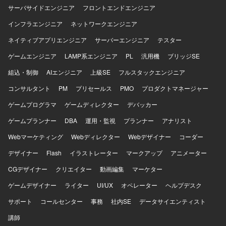
用・保守から改修まで幅広い工程に関わることができ、フ
サーバサイドエンジニア
フロントエンドエンジニア
ルスタックなスキルを活かしていただけます。AIツールを
インフラエンジニア
活用した開発スタイルを実践できるため、最新の開発トレ
ネットワークエンジニア
ンドを取り入れながらスキルアップを図れる環境です。技
ネイティブアプリエンジニア
サーバーエンジニア
テスター
術的負債の解消やアーキテクチャ改善など、上流からの技
術的な改善提案にも携わることができます。 【開発環境】
ゲームエンジニア
LAMP系エンジニア
PL
汎用機
ブリッジSE
PythonおよびReactを用いたWebアプリケーション開発環境
組込・制御
AIエンジニア
上級SE
フルスタックエンジニア
となります。AWS上のLambdaやECSを活用したシステム構
成となります。Git/GitHubを用いたモダンなチーム開発を行
コンサルタント
PM
プリセールス
PMO
プロダクトマネージャー
っています。AIエディター（CursorもしくはKiro）などのAI
ゲームプログラマ
ツールを積極的に活用した開発環境です。
ゲームディレクター
デバッカー
ゲームプランナー
DBA
運用・監視
プランナー
アナリスト
Webマーケティング
Webディレクター
Webデザイナー
コーダー
デザイナー
Flash
イラストレーター
マークアップ
アニメーター
CGデザイナー
クリエイター
動画編集
マーケター
ゲームデザイナー
ライター
UI/UX
オペレーター
ヘルプデスク
サポート
コールセンター
事務
社内SE
データサイエンティスト
講師